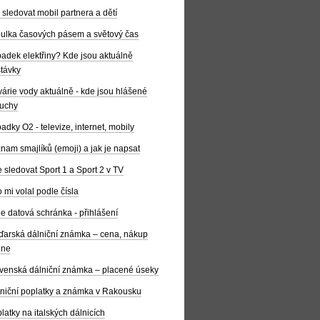
 sledovat mobil partnera a dětí
ulka časových pásem a světový čas
adek elektřiny? Kde jsou aktuálně
távky
árie vody aktuálně - kde jsou hlášené
uchy
adky O2 - televize, internet, mobily
nam smajlíků (emoji) a jak je napsat
 sledovat Sport 1 a Sport 2 v TV
 mi volal podle čísla
e datová schránka - přihlášení
arská dálniční známka – cena, nákup
ine
venská dálniční známka – placené úseky
niční poplatky a známka v Rakousku
latky na italských dálnicích