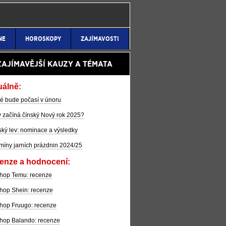
NE
HOROSKOPY
ZAJÍMAVOSTI
ZAJÍMAVĚJŠÍ KAUZY A TÉMATA
uálně:
é bude počasí v únoru
 začíná čínský Nový rok 2025?
ký lev: nominace a výsledky
míny jarních prázdnin 2024/25
enze a hodnocení:
hop Temu: recenze
hop Shein: recenze
hop Fruugo: recenze
hop Balando: recenze