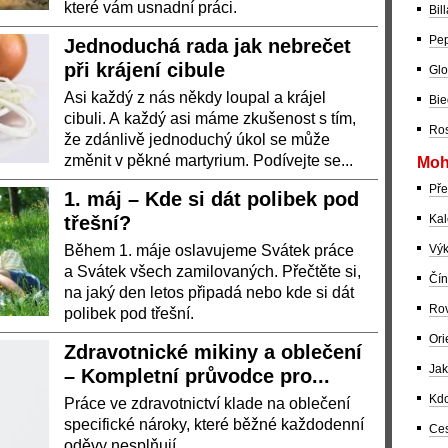
které vám usnadní práci.
Bil
Pep
Jednoduchá rada jak nebrečet
při krájení cibule
Glo
Asi každý z nás někdy loupal a krájel
Bie
cibuli. A každý asi máme zkušenost s tím,
Ros
že zdánlivě jednoduchý úkol se může
změnit v pěkné martyrium. Podívejte se...
Moh
Pře
1. máj – Kde si dát polibek pod
třešní?
Kal
Během 1. máje oslavujeme Svátek práce
Výk
a Svátek všech zamilovaných. Přečtěte si,
Čín
na jaký den letos připadá nebo kde si dát
Rov
polibek pod třešní.
Ori
Zdravotnické mikiny a oblečení
Jak
– Kompletní průvodce pro...
Kdo
Práce ve zdravotnictví klade na oblečení
specifické nároky, které běžné každodenní
Ces
oděvy nesplňují.