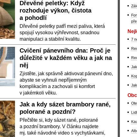
Dřevěné peletky: Když
Zál
rozhoduje výkon, čistota
For
a pohodlí
pře
Dřevěné peletky patří mezi paliva, která
Nejl
spojují vysokou výhřevnost, snadnou
manipulaci a stabilní kvalitu.
7 n
Rec
Cvičení pánevního dna: Proč je
důležité v každém věku a jak na
Rec
něj
Jak
Zjistěte, jak správně aktivovat pánevní dno,
Kop
abyste se vyhnuli nepříjemným
Jak
komplikacím a zachovali si komfort
v jakémkoli věku.
Obc
Jak a kdy sázet brambory rané,
Ote
polorané a pozdní?
Lid
Přečtěte si, kdy sázet rané, polorané
Kau
a pozdní brambory. V článku najdete
Alb
mj. také návodné video s vychytávkami,