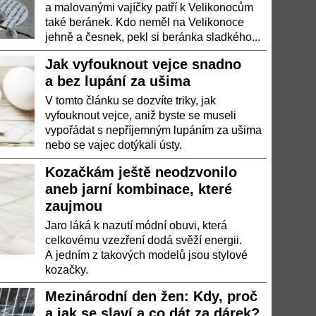
a malovanými vajíčky patří k Velikonocům
také beránek. Kdo neměl na Velikonoce
jehně a česnek, pekl si beránka sladkého...
Jak vyfouknout vejce snadno
a bez lupání za ušima
V tomto článku se dozvíte triky, jak
vyfouknout vejce, aniž byste se museli
vypořádat s nepříjemným lupáním za ušima
nebo se vajec dotýkali ústy.
Kozačkám ještě neodzvonilo
aneb jarní kombinace, které
zaujmou
Jaro láká k nazutí módní obuvi, která
celkovému vzezření dodá svěží energii.
A jedním z takových modelů jsou stylové
kozačky.
Mezinárodní den žen: Kdy, proč
a jak se slaví a co dát za dárek?