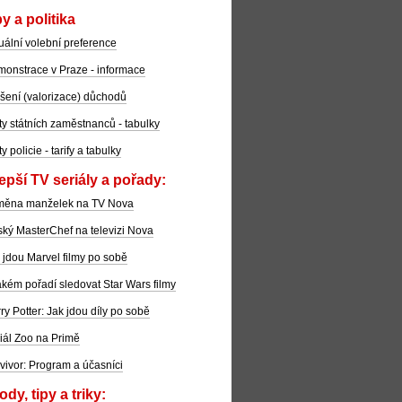
y a politika
uální volební preference
onstrace v Praze - informace
šení (valorizace) důchodů
ty státních zaměstnanců - tabulky
ty policie - tarify a tabulky
epší TV seriály a pořady:
měna manželek na TV Nova
ký MasterChef na televizi Nova
 jdou Marvel filmy po sobě
akém pořadí sledovat Star Wars filmy
ry Potter: Jak jdou díly po sobě
iál Zoo na Primě
vivor: Program a účasníci
dy, tipy a triky: