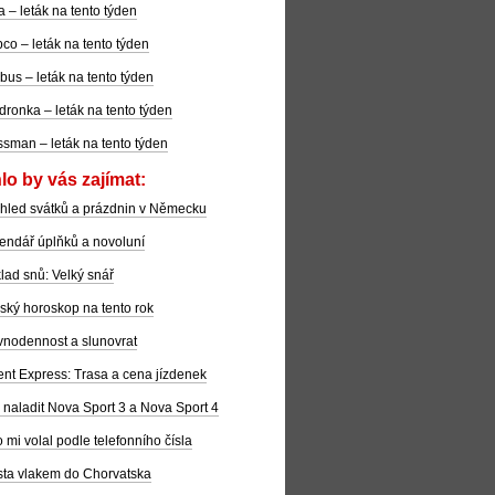
la – leták na tento týden
co – leták na tento týden
bus – leták na tento týden
dronka – leták na tento týden
sman – leták na tento týden
lo by vás zajímat:
hled svátků a prázdnin v Německu
endář úplňků a novoluní
lad snů: Velký snář
ský horoskop na tento rok
nodennost a slunovrat
ent Express: Trasa a cena jízdenek
 naladit Nova Sport 3 a Nova Sport 4
 mi volal podle telefonního čísla
ta vlakem do Chorvatska