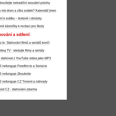
koušejte netradiční sexuální polohy
 má dnes a zítra svátek? Kalendář jmen
ní k svátku – textové i obrázky
pné básničky k recitaci pro školy
ování a sdílení:
z.to: Stahování filmů a seriálů končí
buj TV - sledujte filmy a seriály
 stahovat z YouTube videa jako MP3
č nefunguje Freefilm.to a Serial.to
č nefunguje Zkouknito
č nefunguje CZ Trorent a náhrady
oid CZ - stahování zdarma