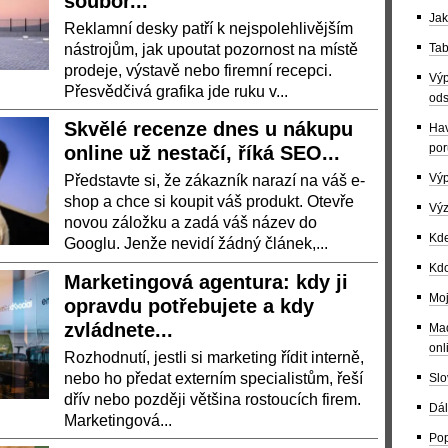
soubor...
Jak
Reklamní desky patří k nejspolehlivějším
nástrojům, jak upoutat pozornost na místě
Tab
prodeje, výstavě nebo firemní recepci.
Výp
Přesvědčivá grafika jde ruku v...
ods
Skvělé recenze dnes u nákupu
Hav
por
online už nestačí, říká SEO...
Výp
Představte si, že zákazník narazí na váš e-
shop a chce si koupit váš produkt. Otevře
Výz
novou záložku a zadá váš název do
Kde
Googlu. Jenže nevidí žádný článek,...
Kdo
Marketingová agentura: kdy ji
Moj
opravdu potřebujete a kdy
zvládnete...
Maď
onl
Rozhodnutí, jestli si marketing řídit interně,
nebo ho předat externím specialistům, řeší
Slo
dřív nebo později většina rostoucích firem.
Dál
Marketingová...
Pop