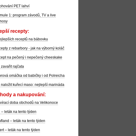
ohování PET lahví
mule 1: program závodů, TV a live
nosy
epší recepty:
ejlepších receptů na bábovku
epty z rebarbory - jak na výborný koláč
ept na pečený i nepečený cheeskake
 zavařit rajčata
rová omáčka od babičky i od Polreicha
 naložit kuřecí maso: nejlepší marináda
hody a nakupování:
vírací doba obchodů na Velikonoce
l – leták na tento týden
fland – leták na tento týden
ert – leták na tento týden