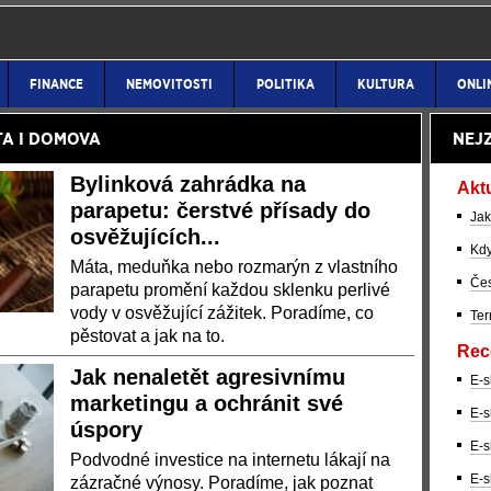
FINANCE
NEMOVITOSTI
POLITIKA
KULTURA
ONLI
TA I DOMOVA
NEJ
Bylinková zahrádka na
Akt
parapetu: čerstvé přísady do
Jak
osvěžujících...
Kdy
Máta, meduňka nebo rozmarýn z vlastního
Čes
parapetu promění každou sklenku perlivé
vody v osvěžující zážitek. Poradíme, co
Ter
pěstovat a jak na to.
Rec
Jak nenaletět agresivnímu
E-s
marketingu a ochránit své
E-s
úspory
E-s
Podvodné investice na internetu lákají na
E-s
zázračné výnosy. Poradíme, jak poznat