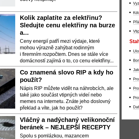
Vyz
Kdo
Kolik zaplatíte za elektřinu?
Přá
Sledujte cenu elektřiny na burze
a...
Vti
Ceny energií patří mezi výdaje, které
Stah
mohou výrazně zahýbat rodinným
Ulo
i firemním rozpočtem. Dnes se stále více
domácností zajímá o to, co cenu elektřiny...
Bom
Jak
Co znamená slovo RIP a kdy ho
použít?
Pro
Nápis RIP můžete vidět na náhrobcích, ale
Pro
také jako součást vtipných videí nebo
Pro
memes na internetu. Znáte jeho doslovný
Dat
překlad a víte, jak ho použít?
Vláčný a nadýchaný velikonoční
beránek – NEJLEPŠÍ RECEPTY
Spolu s pomlázkou, mazancem