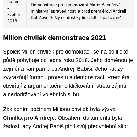
duben
Demonstrace proti jmenování Marie Benešové
-
ministryní spravedlnosti a proti premiérovi Andreji
květen
Babišovi. Sešly se desítky tisíc lidí - opakovaně.
2019
Milion chvilek demonstrace 2021
Spolek Milion chvilek pro demokracii se na politické
půdě pohybuje od ledna roku 2018. Jeho doménou je
zejména kampaň proti Andreji Babiši. Jeho kauzy
zvýrazňují formou protestů a demonstrací. Premiéra
obviňují z argumentačního kličkování, střetu zájmů
a nedodržování volebních slibů.
Základním počinem Milionu chvilek byla výzva
Chvilka pro Andreje
. Obsahem dokumentu byla
žádost, aby Andrej Babiš plnil svůj předvolební slib: