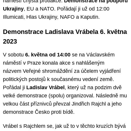
náměstí chystá protiakce:
Demonstrace na podporu
Ukrajiny
, EU a NATO. Pořádají ji už od 12:00
Illumicati, Hlas Ukrajiny, NAFO a Kaputin.
Demonstrace Ladislava Vrábela 6. května
2023
V sobotu
6. května od 14:00
se na Václavském
náměstí v Praze konala akce s nahlášeným
názvem Veřejné shromáždění za účelem vyjádření
politických postojů k současnému vedení země.
Pořádal ji
Ladislav Vrábel
, který už na podzim dvě
velké demonstrace (spolu) organizoval. Následně mu
velkou část příznivců převzal Jindřich Rajchl a jeho
demonstrace Česko proti bídě.
Vrábel s Rajchlem se, jak už to v těchto kruzích bývá