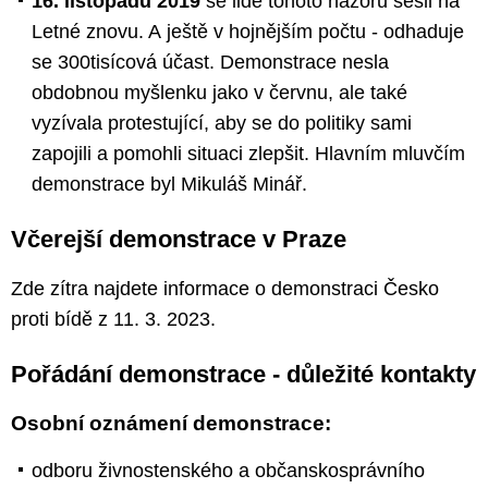
16. listopadu 2019
se lidé tohoto názoru sešli na
Letné znovu. A ještě v hojnějším počtu - odhaduje
se 300tisícová účast. Demonstrace nesla
obdobnou myšlenku jako v červnu, ale také
vyzívala protestující, aby se do politiky sami
zapojili a pomohli situaci zlepšit. Hlavním mluvčím
demonstrace byl Mikuláš Minář.
Včerejší demonstrace v Praze
Zde zítra najdete informace o demonstraci Česko
proti bídě z 11. 3. 2023.
Pořádání demonstrace - důležité kontakty
Osobní oznámení demonstrace:
odboru živnostenského a občanskosprávního