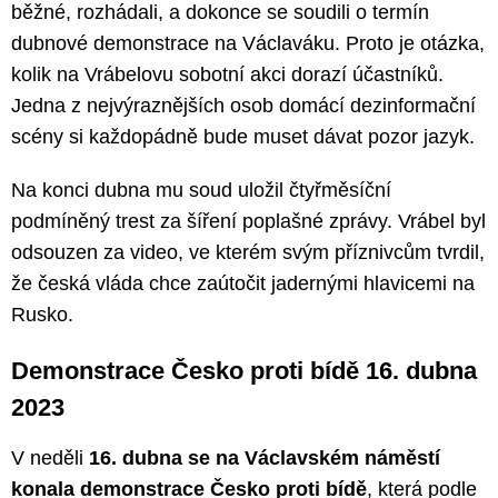
běžné, rozhádali, a dokonce se soudili o termín
dubnové demonstrace na Václaváku. Proto je otázka,
kolik na Vrábelovu sobotní akci dorazí účastníků.
Jedna z nejvýraznějších osob domácí dezinformační
scény si každopádně bude muset dávat pozor jazyk.
Na konci dubna mu soud uložil čtyřměsíční
podmíněný trest za šíření poplašné zprávy. Vrábel byl
odsouzen za video, ve kterém svým příznivcům tvrdil,
že česká vláda chce zaútočit jadernými hlavicemi na
Rusko.
Demonstrace Česko proti bídě 16. dubna
2023
V neděli
16. dubna se na Václavském náměstí
konala demonstrace Česko proti bídě
, která podle