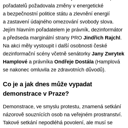
pořadatelů požadovala změny v energetické
a bezpečnostní politice státu a zlevnění energií
a zastavení údajného omezování svobody slova.
Jejím hlavním pořadatelem je právník, dezinformátor
a předseda marginální strany PRO
Jindřich Rajchl
.
Na akci měly vystoupit i další osobnosti české
dezinformační scény včetně senátorky
Jany Zwrytek
Hamplové
a právníka
Ondřeje Dostála
(Hamplová
se nakonec omluvila ze zdravotních důvodů).
Co je a jak dnes může vypadat
demonstrace v Praze?
Demonstrace, ve smyslu protestu, znamená setkání
názorově souznících osob na veřejném prostranství.
Takové setkání nepodléhá povolení, ale musí se