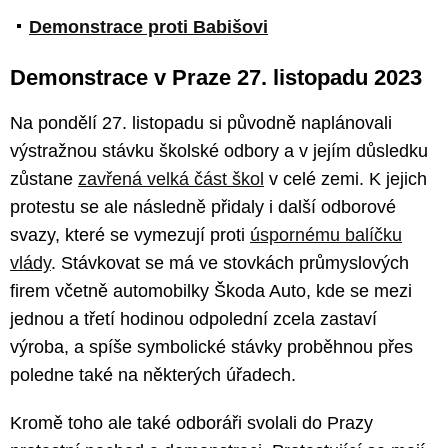
Demonstrace proti Babišovi
Demonstrace v Praze 27. listopadu 2023
Na pondělí 27. listopadu si původně naplánovali
výstražnou stávku školské odbory a v jejím důsledku
zůstane
zavřená velká část škol
v celé zemi. K jejich
protestu se ale následně přidaly i další odborové
svazy, které se vymezují proti
úspornému balíčku
vlády
. Stávkovat se má ve stovkách průmyslových
firem včetně automobilky Škoda Auto, kde se mezi
jednou a třetí hodinou odpolední zcela zastaví
výroba, a spíše symbolické stávky proběhnou přes
poledne také na některých úřadech.
Kromě toho ale také odboráři svolali do Prazy