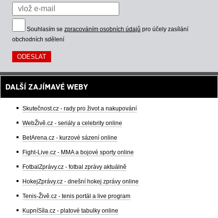
Souhlasím se
zpracováním osobních údajů
pro účely zasílání
obchodních sdělení
DALŠÍ ZAJÍMAVÉ WEBY
Skutečnost.cz - rady pro život a nakupování
WebŽivě.cz - seriály a celebrity online
BetArena.cz - kurzové sázení online
Fight-Live.cz - MMA a bojové sporty online
FotbalZprávy.cz - fotbal zprávy aktuálně
HokejZprávy.cz - dnešní hokej zprávy online
Tenis-Živě.cz - tenis portál a live program
KupníSíla.cz - platové tabulky online