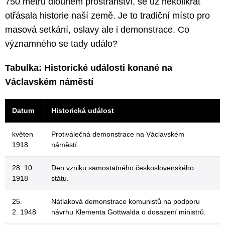
750 metrů dlouhém prostranství, se už několikrát
otřásala historie naší země. Je to tradiční místo pro
masová setkání, oslavy ale i demonstrace. Co
významného se tady událo?
Tabulka: Historické události konané na
Václavském náměstí
Datum
Historická událost
květen
Protiválečná demonstrace na Václavském
1918
náměstí.
28. 10.
Den vzniku samostatného československého
1918
státu.
25.
Nátlaková demonstrace komunistů na podporu
2. 1948
návrhu Klementa Gottwalda o dosazení ministrů.