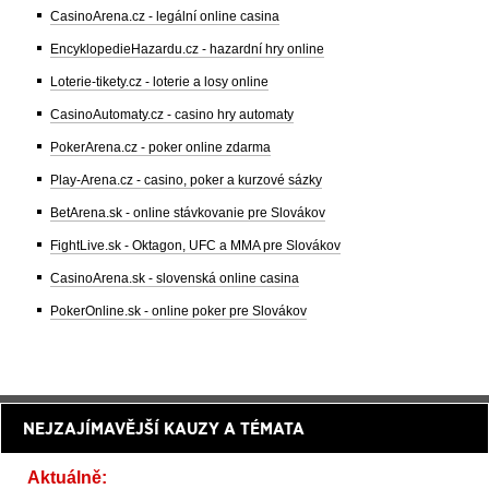
CasinoArena.cz - legální online casina
EncyklopedieHazardu.cz - hazardní hry online
Loterie-tikety.cz - loterie a losy online
CasinoAutomaty.cz - casino hry automaty
PokerArena.cz - poker online zdarma
Play-Arena.cz - casino, poker a kurzové sázky
BetArena.sk - online stávkovanie pre Slovákov
FightLive.sk - Oktagon, UFC a MMA pre Slovákov
CasinoArena.sk - slovenská online casina
PokerOnline.sk - online poker pre Slovákov
NEJZAJÍMAVĚJŠÍ KAUZY A TÉMATA
Aktuálně: