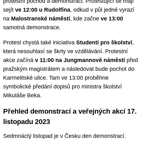
protestní pochod a demonstraci. Protestující se mají
sejít
ve 12:00 u Rudolfína
, odkud v půl jedné vyrazí
na
Malostranské náměstí
, kde začne
ve 13:00
samotná demonstrace.
Protest chystá také iniciativa
Studenti pro školství
,
která nesouhlasí se škrty ve vzdělávání. Protestní
akce začíná
v 11:00 na Jungmannově náměstí
před
pražským magistrátem a následovat bude pochot do
Karmelitské ulice. Tam ve 13:00 proběhne
symbolické předání dopisů pro ministra školství
Mikuláše Beka.
Přehled demonstrací a veřejných akcí 17.
listopadu 2023
Sedmnáctý listopad je v Česku den demonstrací.