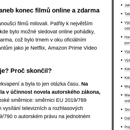
Jak
 aneb konec filmů online a zdarma
Tab
noušci filmů milovali. Patřily k největším
Výp
ods
 kde bylo možné sledovat online pohádky,
Hav
zdarma, což bylo trnem v oku oficiálním
por
tům jako je Netflix, Amazon Prime Video
Výp
Výz
je? Proč skončil?
Kde
Kdo
kvapení a byla to jen otázka času.
Na
Moj
la v účinnost novela autorského zákona,
Maď
pské směrnice: směrnici EU 2019/789
onl
h vysílání televizních a rozhlasových
Slo
9/790 o autorském právu na jednotném
Dál
Pop