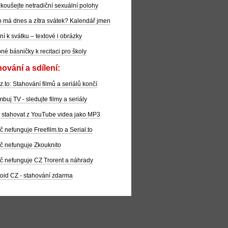
koušejte netradiční sexuální polohy
 má dnes a zítra svátek? Kalendář jmen
ní k svátku – textové i obrázky
pné básničky k recitaci pro školy
ování a sdílení:
z.to: Stahování filmů a seriálů končí
buj TV - sledujte filmy a seriály
 stahovat z YouTube videa jako MP3
č nefunguje Freefilm.to a Serial.to
č nefunguje Zkouknito
č nefunguje CZ Trorent a náhrady
oid CZ - stahování zdarma