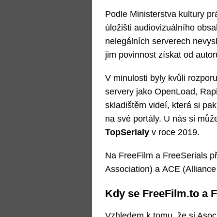
Podle Ministerstva kultury p
úložišti audiovizuálního obsa
nelegálních serverech nevysk
jim povinnost získat od autorů
V minulosti byly kvůli rozpo
servery jako OpenLoad, Rapi
skladištěm videí, která si p
na své portály. U nás si můž
TopSerialy
v roce 2019.
Na FreeFilm a FreeSerials př
Association) a ACE (Alliance 
Kdy se FreeFilm.to a 
Vzhledem k tomu, že si Asoci