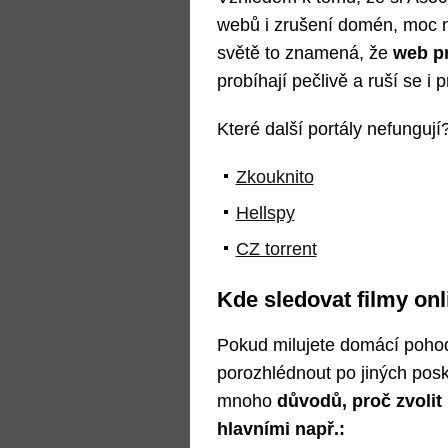
webů i zrušení domén, moc ne
světě to znamená, že
web pr
probíhají pečlivě a ruší se i p
Které další portály nefungují
Zkouknito
Hellspy
CZ torrent
Kde sledovat filmy onl
Pokud milujete domácí pohod
porozhlédnout po jiných posk
mnoho
důvodů, proč zvolit
hlavními např.: