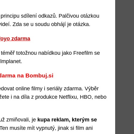
 principu sdílení odkazů. Palčivou otázkou
ideí. Zda se u soudu obhájí je otázka.
 Voyo zdarma
 téměř totožnou nabídkou jako Freefilm se
ilmplanet.
 zdarma na Bombuj.si
dovat online filmy i seriály zdarma. Výběr
žete i na díla z produkce Netflixu, HBO, nebo
už zmiňovali, je
kupa reklam, kterým se
 Ten musíte mít vypnutý, jinak si film ani