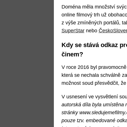
Doména měla množství svých 
online filmový trh už oboha
z výše zmíněných portálů, t
SuperStar
nebo
ČeskoSloven
Kdy se stává odkaz pr
činem?
V roce 2016 byl pravomocně
která se nechala schválně za
možnost soud přesvědčit, že 
V usnesení ve vysvětlení so
autorská díla byla umístěna 
stránky www.sledujemefilmy.
pouze tzv. embedované odkaz