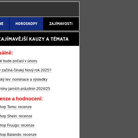
NE
HOROSKOPY
ZAJÍMAVOSTI
ZAJÍMAVĚJŠÍ KAUZY A TÉMATA
uálně:
é bude počasí v únoru
 začíná čínský Nový rok 2025?
ký lev: nominace a výsledky
míny jarních prázdnin 2024/25
enze a hodnocení:
hop Temu: recenze
hop Shein: recenze
hop Fruugo: recenze
hop Balando: recenze