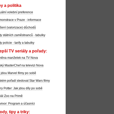
y a politika
uální volební preference
onstrace v Praze - informace
šení (valorizace) důchodů
ty státních zaměstnanců - tabulky
ty policie - tarify a tabulky
epší TV seriály a pořady:
měna manželek na TV Nova
ký MasterChef na televizi Nova
 jdou Marvel filmy po sobě
akém pořadí sledovat Star Wars filmy
ry Potter: Jak jdou díly po sobě
iál Zoo na Primě
vivor: Program a účasníci
dy, tipy a triky: