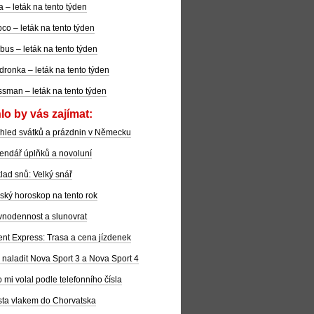
la – leták na tento týden
co – leták na tento týden
bus – leták na tento týden
dronka – leták na tento týden
sman – leták na tento týden
lo by vás zajímat:
hled svátků a prázdnin v Německu
endář úplňků a novoluní
lad snů: Velký snář
ský horoskop na tento rok
nodennost a slunovrat
ent Express: Trasa a cena jízdenek
 naladit Nova Sport 3 a Nova Sport 4
 mi volal podle telefonního čísla
ta vlakem do Chorvatska