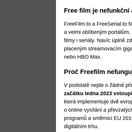
Free film je nefunkční
FreeFilm.to a FreeSerial.to fa
a velmi oblíbeným portálům,
filmy i seriály. Navíc úplně 
placeným streamovacím gigan
nebo HBO Max.
Proč Freefilm nefungu
V podstatě nejde o žádné pře
začátku ledna 2023 vstoupi
která implementuje dvě evro
o online vysílání a převzatýc
programů a směrnici EU 201
digitálním trhu.