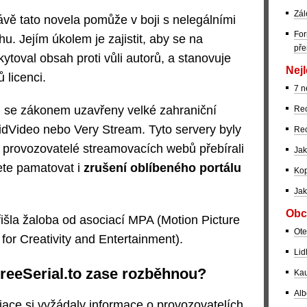
Zál
rávě tato novela pomůže v boji s nelegálními
For
hu. Jejím úkolem je zajistit, aby se na
pře
ytoval obsah proti vůli autorů, a stanovuje
Nejl
 licenci.
7 n
ru se zákonem uzavřeny velké zahraniční
Rec
dVideo nebo Very Stream. Tyto servery byly
Rec
ak provozovatelé streamovacích webů přebírali
Jak
ete pamatovat i
zrušení oblíbeného portálu
Kop
Jak
Obc
išla žaloba od asociací MPA (Motion Picture
Ote
for Creativity and Entertainment).
Lid
FreeSerial.to zase rozběhnou?
Kau
Alb
ace si vyžádaly informace o provozovatelích