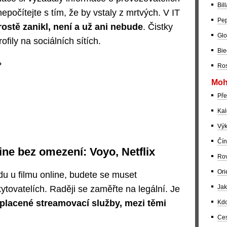
Bil
počítejte s tím, že by vstaly z mrtvých. V IT
Pep
ostě zanikl, není a už ani nebude
. Čistky
Glo
rofily na sociálních sítích.
Bie
?
Ros
Moh
Pře
Kal
Výk
Čín
ine bez omezení: Voyo, Netflix
Rov
Ori
u u filmu online, budete se muset
Jak
ytovatelích. Raději se zaměřte na legální. Je
 placené streamovací služby, mezi těmi
Kdo
Ces