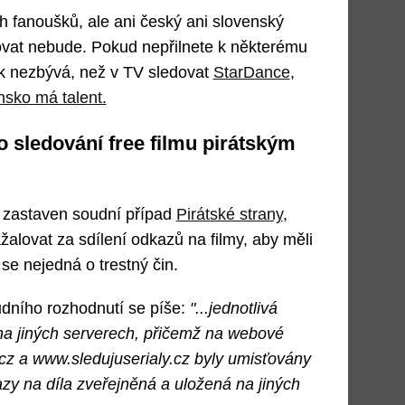
fanoušků, ale ani český ani slovenský
covat nebude. Pokud nepřilnete k některému
ak nezbývá, než v TV sledovat
StarDance
,
sko má talent.
o sledování free filmu pirátským
 zastaven soudní případ
Pirátské strany
,
žalovat za sdílení odkazů na filmy, aby měli
se nejedná o trestný čin.
udního rozhodnutí se píše:
"...jednotlivá
na jiných serverech, přičemž na webové
cz a www.sledujuserialy.cz byly umisťovány
y na díla zveřejněná a uložená na jiných