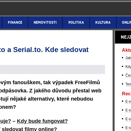
FINANCE
NEMOVITOSTI
POLITIKA
KULTURA
ONLI
NEJ
o a Serial.to. Kde sledovat
Akt
Jak
Kdy
Čes
ovým fanouškem, tak výpadek FreeFilmů
Ter
odpásovka. Z jakého důvodu přestal web
Rec
tují nějaké alternativy, které nebudou
E-s
konem?
E-s
E-s
uje?
–
Kdy bude fungovat?
E-s
 sledovat filmy online?