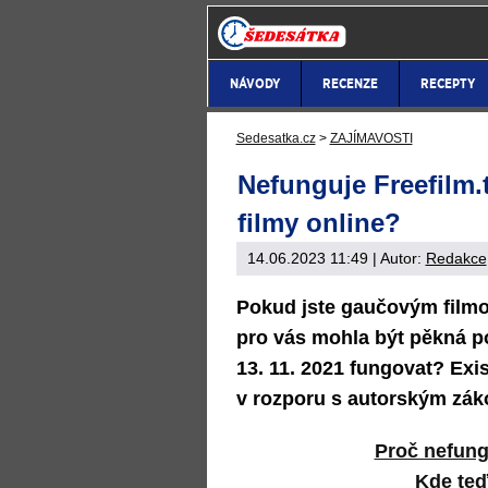
NÁVODY
RECENZE
RECEPTY
Sedesatka.cz
>
ZAJÍMAVOSTI
Nefunguje Freefilm.t
filmy online?
14.06.2023 11:49
| Autor:
Redakce
Pokud jste gaučovým film
pro vás mohla být pěkná p
13. 11. 2021 fungovat? Exis
v rozporu s autorským zá
Proč nefung
Kde teď