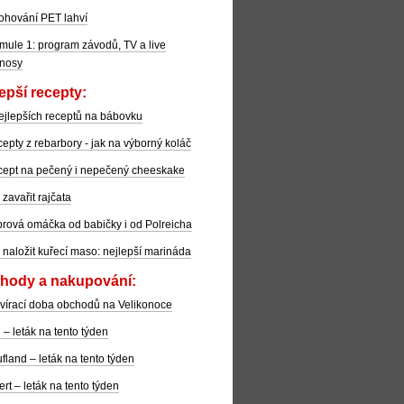
ohování PET lahví
mule 1: program závodů, TV a live
nosy
epší recepty:
ejlepších receptů na bábovku
epty z rebarbory - jak na výborný koláč
ept na pečený i nepečený cheeskake
 zavařit rajčata
rová omáčka od babičky i od Polreicha
 naložit kuřecí maso: nejlepší marináda
hody a nakupování:
vírací doba obchodů na Velikonoce
l – leták na tento týden
fland – leták na tento týden
ert – leták na tento týden