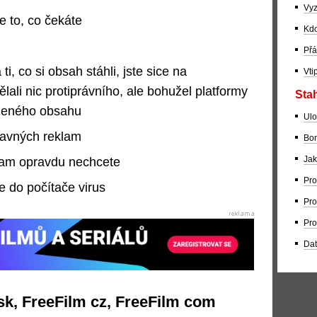
Vyz
e to, co čekáte
Kdo
Přá
 ti, co si obsah stáhli, jste sice na
Vti
lali nic protiprávního, ale bohužel platformy
Stah
radeného obsahu
Ulo
ravných reklam
Bom
Jak
kam opravdu nechcete
Pro
e do počítače virus
Pro
Pro
Dat
sk, FreeFilm cz, FreeFilm com