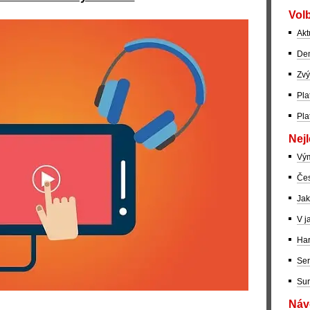
Volb
Akt
Dem
Zvý
Pla
Pla
Nejl
Vý
Čes
Jak
V j
Har
Ser
Sur
Návo