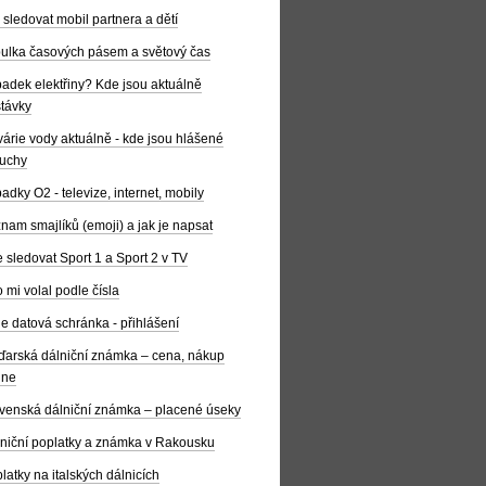
 sledovat mobil partnera a dětí
ulka časových pásem a světový čas
adek elektřiny? Kde jsou aktuálně
távky
árie vody aktuálně - kde jsou hlášené
uchy
adky O2 - televize, internet, mobily
nam smajlíků (emoji) a jak je napsat
 sledovat Sport 1 a Sport 2 v TV
 mi volal podle čísla
e datová schránka - přihlášení
arská dálniční známka – cena, nákup
ine
venská dálniční známka – placené úseky
niční poplatky a známka v Rakousku
latky na italských dálnicích