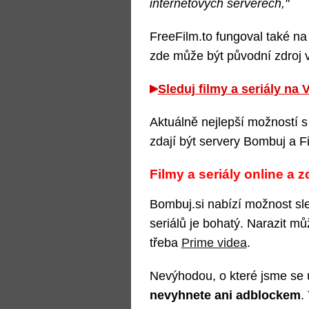
internetových serverech,"
FreeFilm.to fungoval také na
zde může být původní zdroj v
Sleduj filmy a seriály na
Aktuálně nejlepší možností s
zdají být servery Bombuj a F
Filmy a seriály online a
Bombuj.si nabízí možnost sle
seriálů je bohatý. Narazit mů
třeba
Prime videa
.
Nevýhodou, o které jsme se 
nevyhnete ani adblockem
.