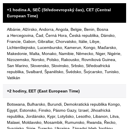
+1 hodina A, SEČ (Středoevropský čas), CET (Central
European Time)
Albánie, Alžírsko, Andorra, Angola, Belgie, Benin, Bosna
a Hercegovina, Čad, Černá Hora, Česká republika, Dánsko,
Francie, Gabon, Gibraltar, Chorvatsko, Itálie, Libye,
Lichtenštejnsko, Lucembursko, Kamerun, Kongo, Maďarsko,
Makedonie, Malta, Monako, Namibie, Německo, Niger, Nigérie,
Nizozemsko, Norsko, Polsko, Rakousko, Rovníková Guinea,
San Marino, Slovensko, Slovinsko, Srbsko, Středoafrická
republika, Svalbard, Španělsko, Švédsko, Švýcarsko, Tunisko,
Vatikán
+2 hodiny, EET (East European Time)
Botswana, Bulharsko, Burundi, Demokratická republika Kongo,
Egypt, Estonsko, Finsko, Pásmo Gazy, Izrael, Jihoafrická
republika, Jordánsko, Kypr, Lotyšsko, Lesotho, Libanon, Litva,
Malawi, Moldavsko, Mosambik, Rumunsko, Rwanda, Řecko,
Svazijsko, Sýrie, Turecko, Ukrajina, Západní břeh Jordánu,