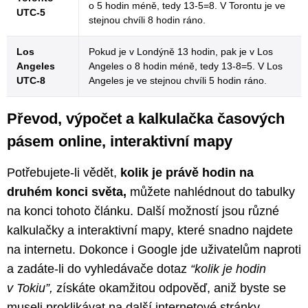
o 5 hodin méně, tedy 13-5=8. V Torontu je ve
UTC-5
stejnou chvíli 8 hodin ráno.
Los
Pokud je v Londýně 13 hodin, pak je v Los
Angeles
Angeles o 8 hodin méně, tedy 13-8=5. V Los
UTC-8
Angeles je ve stejnou chvíli 5 hodin ráno.
Převod, výpočet a kalkulačka časových
pásem online, interaktivní mapy
Potřebujete-li vědět,
kolik je právě hodin na
druhém konci světa,
můžete nahlédnout do tabulky
na konci tohoto článku. Další možností jsou různé
kalkulačky a interaktivní mapy, které snadno najdete
na internetu. Dokonce i Google jde uživatelům naproti
a zadáte-li do vyhledávače dotaz
“kolik je hodin
v Tokiu”,
získáte okamžitou odpověď, aniž byste se
museli proklikávat na další internetové stránky.