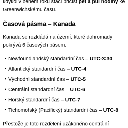
kdykoliv během roku stačí přičíst
pět a půl hodiny
ke
Greenwichskému času.
Časová pásma – Kanada
Kanada se rozkládá na území, které dohromady
pokrývá 6 časových pásem.
Newfoundlandský standardní čas –
UTC-3:30
Atlantický standardní čas –
UTC-4
Východní standardní čas –
UTC-5
Centrální standardní čas –
UTC-6
Horský standardní čas –
UTC-7
Tichomořský (Pacifický) standardní čas –
UTC-8
Přestože je toto rozdělení uzákoněno centrální