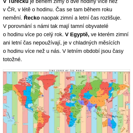
V Turecku
je během zimy o dvě hodiny více než
v ČR, v létě o hodinu. Čas se tam během roku
nemění.
Řecko
naopak zimní a letní čas rozlišuje.
V porovnání s námi tak mají tamní obyvatelé
o hodinu více po celý rok.
V Egyptě,
ve kterém zimní
ani letní čas nepoužívají, je v chladných měsících
o hodinu více než u nás. V letním období jsou časy
totožné.