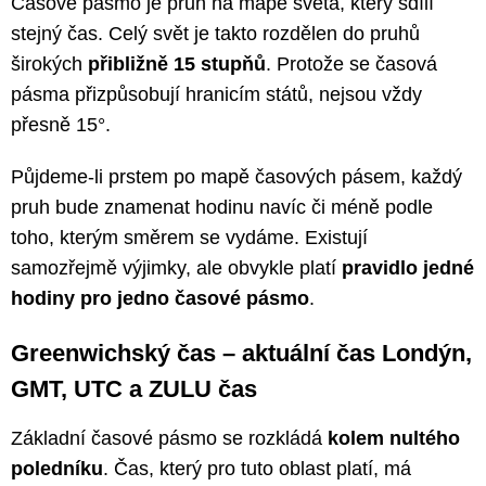
Časové pásmo je pruh na mapě světa, který sdílí
stejný čas. Celý svět je takto rozdělen do pruhů
širokých
přibližně 15 stupňů
. Protože se časová
pásma přizpůsobují hranicím států, nejsou vždy
přesně 15°.
Půjdeme-li prstem po mapě časových pásem, každý
pruh bude znamenat hodinu navíc či méně podle
toho, kterým směrem se vydáme. Existují
samozřejmě výjimky, ale obvykle platí
pravidlo jedné
hodiny pro jedno časové pásmo
.
Greenwichský čas – aktuální čas Londýn,
GMT, UTC a ZULU čas
Základní časové pásmo se rozkládá
kolem nultého
poledníku
. Čas, který pro tuto oblast platí, má