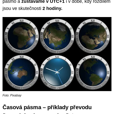
pásmo a
zůstáváme v UTC+1
i v době, kdy rozdílem
jsou ve skutečnosti
2 hodiny.
Foto: Pixabay
Časová pásma – příklady převodu