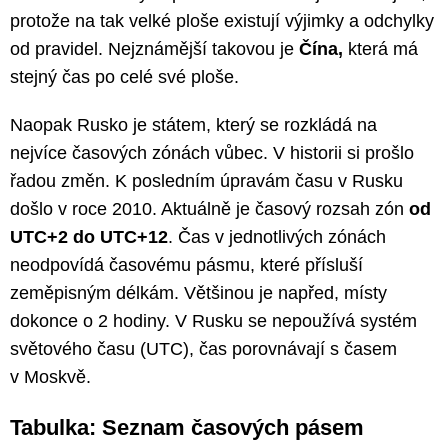
protože na tak velké ploše existují výjimky a odchylky
od pravidel. Nejznámější takovou je
Čína,
která má
stejný čas po celé své ploše.
Naopak Rusko je státem, který se rozkládá na
nejvíce časových zónách vůbec. V historii si prošlo
řadou změn. K posledním úpravám času v Rusku
došlo v roce 2010. Aktuálně je časový rozsah zón
od
UTC+2 do UTC+12
. Čas v jednotlivých zónách
neodpovídá časovému pásmu, které přísluší
zeměpisným délkám. Většinou je napřed, místy
dokonce o 2 hodiny. V Rusku se nepoužívá systém
světového času (UTC), čas porovnávají s časem
v Moskvě.
Tabulka: Seznam časových pásem