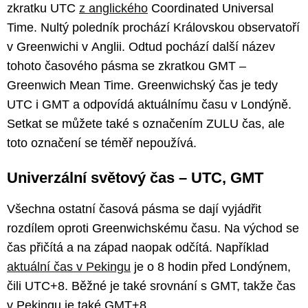
zkratku UTC
z anglického
Coordinated Universal
Time. Nultý poledník prochází Královskou observatoří
v Greenwichi v Anglii. Odtud pochází další název
tohoto časového pásma se zkratkou GMT –
Greenwich Mean Time. Greenwichský čas je tedy
UTC i GMT a odpovídá aktuálnímu času v Londýně.
Setkat se můžete také s označením ZULU čas, ale
toto označení se téměř nepoužívá.
Univerzální světový čas – UTC, GMT
Všechna ostatní časová pásma se dají vyjádřit
rozdílem oproti Greenwichskému času. Na východ se
čas přičítá a na západ naopak odčítá. Například
aktuální čas v Pekingu
je o 8 hodin před Londýnem,
čili UTC+8. Běžné je také srovnání s GMT, takže čas
v Pekingu je také GMT+8.