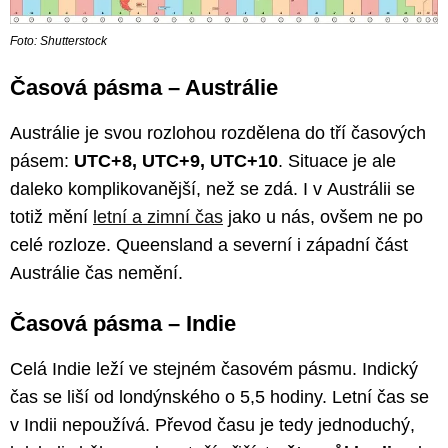
Foto: Shutterstock
Časová pásma – Austrálie
Austrálie je svou rozlohou rozdělena do tří časových
pásem:
UTC+8, UTC+9, UTC+10
. Situace je ale
daleko komplikovanější, než se zdá. I v Austrálii se
totiž mění
letní a zimní čas
jako u nás, ovšem ne po
celé rozloze. Queensland a severní i západní část
Austrálie čas nemění.
Časová pásma – Indie
Celá Indie leží ve stejném časovém pásmu. Indický
čas se liší od londýnského o 5,5 hodiny. Letní čas se
v Indii nepoužívá. Převod času je tedy jednoduchý,