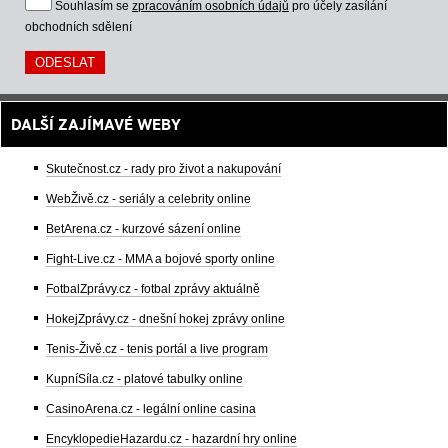
Souhlasím se
zpracováním osobních údajů
pro účely zasílání
obchodních sdělení
DALŠÍ ZAJÍMAVÉ WEBY
Skutečnost.cz - rady pro život a nakupování
WebŽivě.cz - seriály a celebrity online
BetArena.cz - kurzové sázení online
Fight-Live.cz - MMA a bojové sporty online
FotbalZprávy.cz - fotbal zprávy aktuálně
HokejZprávy.cz - dnešní hokej zprávy online
Tenis-Živě.cz - tenis portál a live program
KupníSíla.cz - platové tabulky online
CasinoArena.cz - legální online casina
EncyklopedieHazardu.cz - hazardní hry online