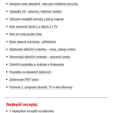
Havárie vody aktuálně - kde jsou hlášené poruchy
Výpadky O2 - televize, internet, mobily
Význam smajlíků (emoji) a jak je napsat
Kde sledovat Sport 1 a Sport 2 v TV
Kdo mi volal podle čísla
Moje datová schránka - přihlášení
Maďarská dálniční známka – cena, nákup online
Slovenská dálniční známka – placené úseky
Dálniční poplatky a známka v Rakousku
Poplatky na italských dálnicích
Zálohování PET lahví
Formule 1: program závodů, TV a live přenosy
Nejlepší recepty:
7 nejlepších receptů na bábovku