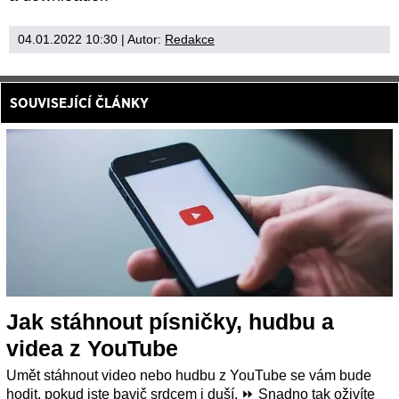
04.01.2022 10:30
| Autor:
Redakce
SOUVISEJÍCÍ ČLÁNKY
Jak stáhnout písničky, hudbu a
videa z YouTube
Umět stáhnout video nebo hudbu z YouTube se vám bude
hodit, pokud jste bavič srdcem i duší. ⏩ Snadno tak oživíte