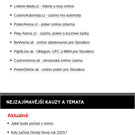
Loterie-tikety.cz - loterie a losy online
CasinoAutomaty.cz - casino hry automaty
PokerArena.cz - poker online zdarma
Play-Arena.cz - casino, poker a kurzové sázky
BetArena.sk - online stávkovanie pre Slovákov
FightLive.sk - Oktagon, UFC a MMA pre Slovákov
CasinoArena.sk - slovenská online casina
PokerOnline.sk - online poker pre Slovákov
NEJZAJÍMAVĚJŠÍ KAUZY A TÉMATA
Aktuálně:
Jaké bude počasí v únoru
Kdy začíná čínský Nový rok 2025?