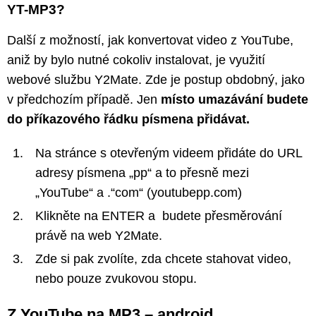
YT-MP3?
Další z možností, jak konvertovat video z YouTube,
aniž by bylo nutné cokoliv instalovat, je využití
webové službu Y2Mate. Zde je postup obdobný, jako
v předchozím případě. Jen
místo umazávání budete
do příkazového řádku písmena přidávat.
Na stránce s otevřeným videem přidáte do URL
adresy písmena „pp“ a to přesně mezi
„YouTube“ a .“com“ (youtubepp.com)
Klikněte na ENTER a budete přesměrování
právě na web Y2Mate.
Zde si pak zvolíte, zda chcete stahovat video,
nebo pouze zvukovou stopu.
Z YouTube na MP3 – android