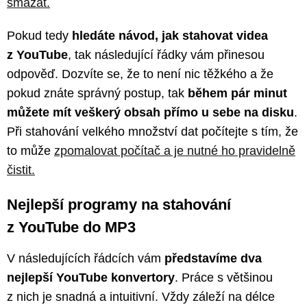
smazat.
Pokud tedy
hledáte návod, jak stahovat videa
z YouTube
, tak následující řádky vám přinesou
odpověď. Dozvíte se, že to není nic těžkého a že
pokud znáte správný postup, tak
během pár minut
můžete mít veškerý obsah přímo u sebe na disku
.
Při stahování velkého množství dat počítejte s tím, že
to může
zpomalovat počítač a je nutné ho pravidelně
čistit.
Nejlepší programy na stahování
z YouTube do MP3
V následujících řádcích vám
představíme dva
nejlepší YouTube konvertory
. Práce s většinou
z nich je snadná a intuitivní. Vždy záleží na délce