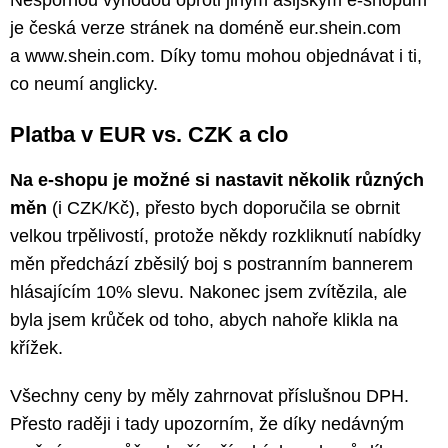
Nespornou výhodou oproti jiným asijským e-shopům
je česká verze stránek na doméně eur.shein.com
a www.shein.com. Díky tomu mohou objednávat i ti,
co neumí anglicky.
Platba v EUR vs. CZK a clo
Na e-shopu je možné si nastavit několik různých
měn
(i CZK/Kč), přesto bych doporučila se obrnit
velkou trpělivostí, protože někdy rozkliknutí nabídky
měn předchází zběsilý boj s postranním bannerem
hlásajícím 10% slevu. Nakonec jsem zvítězila, ale
byla jsem krůček od toho, abych nahoře klikla na
křížek.
Všechny ceny by měly zahrnovat příslušnou DPH.
Přesto raději i tady upozorním, že díky nedávným