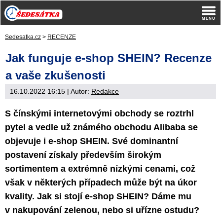
Sedesatka.cz
>
RECENZE
Jak funguje e-shop SHEIN? Recenze
a vaše zkušenosti
16.10.2022 16:15
| Autor:
Redakce
S čínskými internetovými obchody se roztrhl
pytel a vedle už známého obchodu Alibaba se
objevuje i e-shop SHEIN. Své dominantní
postavení získaly především širokým
sortimentem a extrémně nízkými cenami, což
však v některých případech může být na úkor
kvality. Jak si stojí e-shop SHEIN? Dáme mu
v nakupování zelenou, nebo si uřízne ostudu?