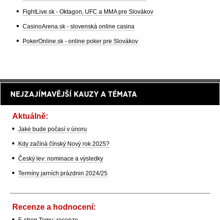
FightLive.sk - Oktagon, UFC a MMA pre Slovákov
CasinoArena.sk - slovenská online casina
PokerOnline.sk - online poker pre Slovákov
NEJZAJÍMAVĚJŠÍ KAUZY A TÉMATA
Aktuálně:
Jaké bude počasí v únoru
Kdy začíná čínský Nový rok 2025?
Český lev: nominace a výsledky
Termíny jarních prázdnin 2024/25
Recenze a hodnocení:
E-shop Temu: recenze