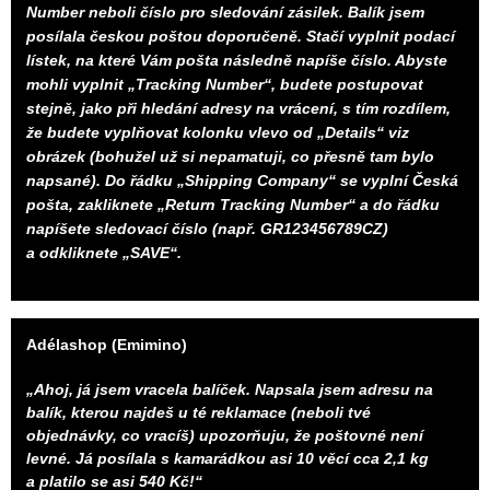
Number neboli číslo pro sledování zásilek. Balík jsem
posílala českou poštou doporučeně. Stačí vyplnit podací
lístek, na které Vám pošta následně napíše číslo. Abyste
mohli vyplnit „Tracking Number“, budete postupovat
stejně, jako při hledání adresy na vrácení, s tím rozdílem,
že budete vyplňovat kolonku vlevo od „Details“ viz
obrázek (bohužel už si nepamatuji, co přesně tam bylo
napsané). Do řádku „Shipping Company“ se vyplní Česká
pošta, zakliknete „Return Tracking Number“ a do řádku
napíšete sledovací číslo (např. GR123456789CZ)
a odkliknete „SAVE“.
Adélashop (Emimino)
„Ahoj, já jsem vracela balíček. Napsala jsem adresu na
balík, kterou najdeš u té reklamace (neboli tvé
objednávky, co vracíš) upozorňuju, že poštovné není
levné. Já posílala s kamarádkou asi 10 věcí cca 2,1 kg
a platilo se asi 540 Kč!“