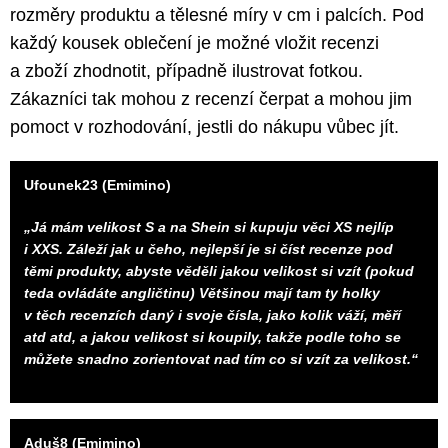
rozměry produktu a tělesné míry v cm i palcích. Pod
každý kousek oblečení je možné vložit recenzi
a zboží zhodnotit, případně ilustrovat fotkou.
Zákazníci tak mohou z recenzí čerpat a mohou jim
pomoct v rozhodování, jestli do nákupu vůbec jít.
Ufounek23 (Emimino)
„Já mám velikost S a na Shein si kupuju věci XS nejlíp
i XXS. Záleží jak u čeho, nejlepší je si číst recenze pod
těmi produkty, abyste věděli jakou velikost si vzít (pokud
teda ovládáte angličtinu) Většinou mají tam ty holky
v těch recenzích daný i svoje čísla, jako kolik váží, měří
atd atd, a jakou velikost si koupily, takže podle toho se
můžete snadno zorientovat nad tím co si vzít za velikost.“
Aduš8 (Emimino)