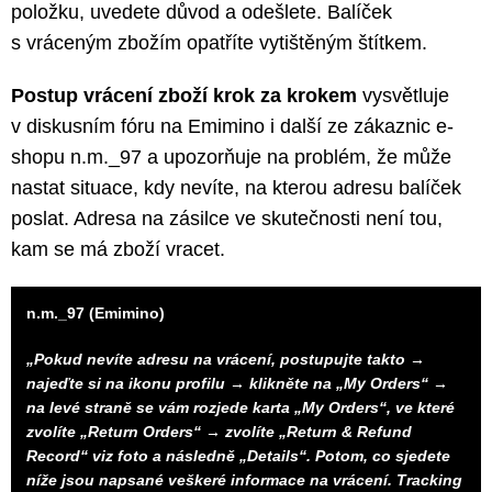
položku, uvedete důvod a odešlete. Balíček
s vráceným zbožím opatříte vytištěným štítkem.
Postup vrácení zboží krok za krokem
vysvětluje
v diskusním fóru na Emimino i další ze zákaznic e-
shopu n.m._97 a upozorňuje na problém, že může
nastat situace, kdy nevíte, na kterou adresu balíček
poslat. Adresa na zásilce ve skutečnosti není tou,
kam se má zboží vracet.
n.m._97 (Emimino)
„Pokud nevíte adresu na vrácení, postupujte takto →
najeďte si na ikonu profilu → klikněte na „My Orders“ →
na levé straně se vám rozjede karta „My Orders“, ve které
zvolíte „Return Orders“ → zvolíte „Return & Refund
Record“ viz foto a následně „Details“. Potom, co sjedete
níže jsou napsané veškeré informace na vrácení. Tracking