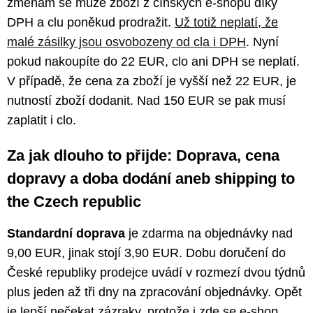
změnám se může zboží z čínských e-shopů díky
DPH a clu poněkud prodražit.
Už totiž neplatí, že
malé zásilky jsou osvobozeny od cla i DPH
. Nyní
pokud nakoupíte do 22 EUR, clo ani DPH se neplatí.
V případě, že cena za zboží je vyšší než 22 EUR, je
nutností zboží dodanit. Nad 150 EUR se pak musí
zaplatit i clo.
Za jak dlouho to přijde: Doprava, cena
dopravy a doba dodání aneb shipping to
the Czech republic
Standardní doprava
je zdarma na objednávky nad
9,00 EUR, jinak stojí 3,90 EUR. Dobu doručení do
České republiky prodejce uvádí v rozmezí dvou týdnů
plus jeden až tři dny na zpracování objednávky. Opět
je lepší nečekat zázraky, protože i zde se e-shop