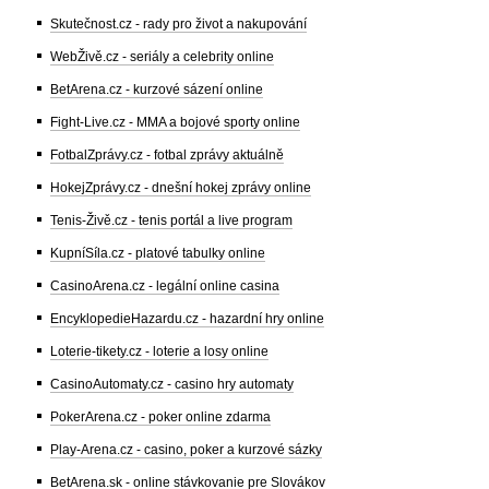
Skutečnost.cz - rady pro život a nakupování
WebŽivě.cz - seriály a celebrity online
BetArena.cz - kurzové sázení online
Fight-Live.cz - MMA a bojové sporty online
FotbalZprávy.cz - fotbal zprávy aktuálně
HokejZprávy.cz - dnešní hokej zprávy online
Tenis-Živě.cz - tenis portál a live program
KupníSíla.cz - platové tabulky online
CasinoArena.cz - legální online casina
EncyklopedieHazardu.cz - hazardní hry online
Loterie-tikety.cz - loterie a losy online
CasinoAutomaty.cz - casino hry automaty
PokerArena.cz - poker online zdarma
Play-Arena.cz - casino, poker a kurzové sázky
BetArena.sk - online stávkovanie pre Slovákov