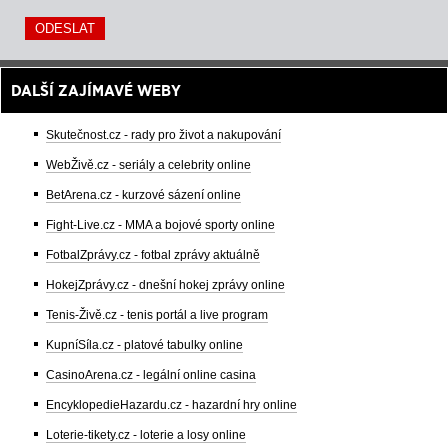
DALŠÍ ZAJÍMAVÉ WEBY
Skutečnost.cz - rady pro život a nakupování
WebŽivě.cz - seriály a celebrity online
BetArena.cz - kurzové sázení online
Fight-Live.cz - MMA a bojové sporty online
FotbalZprávy.cz - fotbal zprávy aktuálně
HokejZprávy.cz - dnešní hokej zprávy online
Tenis-Živě.cz - tenis portál a live program
KupníSíla.cz - platové tabulky online
CasinoArena.cz - legální online casina
EncyklopedieHazardu.cz - hazardní hry online
Loterie-tikety.cz - loterie a losy online