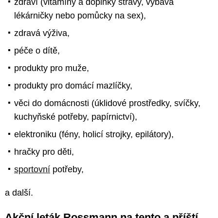
zdraví (vitamíny a doplňky stravy, výbava
lékárničky nebo pomůcky na sex),
zdravá výživa,
péče o dítě,
produkty pro muže,
produkty pro domácí mazlíčky,
věci do domácnosti (úklidové prostředky, svíčky,
kuchyňské potřeby, papírnictví),
elektroniku (fény, holicí strojky, epilátory),
hračky pro děti,
sportovní
potřeby,
a další.
Akční leták Rossmann na tento a příští