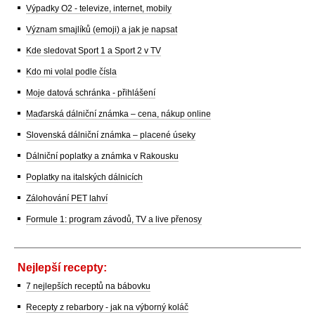
Výpadky O2 - televize, internet, mobily
Význam smajlíků (emoji) a jak je napsat
Kde sledovat Sport 1 a Sport 2 v TV
Kdo mi volal podle čísla
Moje datová schránka - přihlášení
Maďarská dálniční známka – cena, nákup online
Slovenská dálniční známka – placené úseky
Dálniční poplatky a známka v Rakousku
Poplatky na italských dálnicích
Zálohování PET lahví
Formule 1: program závodů, TV a live přenosy
Nejlepší recepty:
7 nejlepších receptů na bábovku
Recepty z rebarbory - jak na výborný koláč