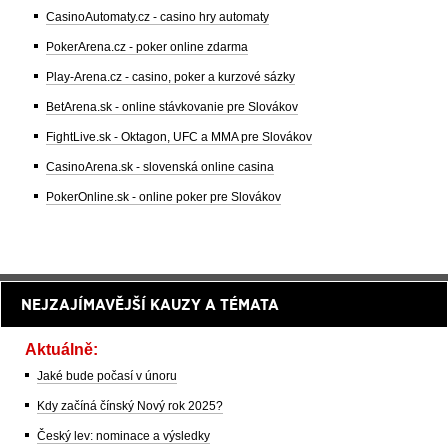
CasinoAutomaty.cz - casino hry automaty
PokerArena.cz - poker online zdarma
Play-Arena.cz - casino, poker a kurzové sázky
BetArena.sk - online stávkovanie pre Slovákov
FightLive.sk - Oktagon, UFC a MMA pre Slovákov
CasinoArena.sk - slovenská online casina
PokerOnline.sk - online poker pre Slovákov
NEJZAJÍMAVĚJŠÍ KAUZY A TÉMATA
Aktuálně:
Jaké bude počasí v únoru
Kdy začíná čínský Nový rok 2025?
Český lev: nominace a výsledky