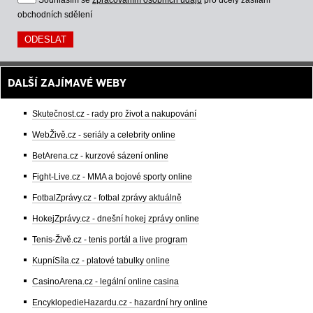
Souhlasím se
zpracováním osobních údajů
pro účely zasílání
obchodních sdělení
DALŠÍ ZAJÍMAVÉ WEBY
Skutečnost.cz - rady pro život a nakupování
WebŽivě.cz - seriály a celebrity online
BetArena.cz - kurzové sázení online
Fight-Live.cz - MMA a bojové sporty online
FotbalZprávy.cz - fotbal zprávy aktuálně
HokejZprávy.cz - dnešní hokej zprávy online
Tenis-Živě.cz - tenis portál a live program
KupníSíla.cz - platové tabulky online
CasinoArena.cz - legální online casina
EncyklopedieHazardu.cz - hazardní hry online