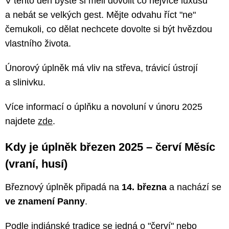
V tento den byste si měli dovolit co nejvíce luxusu
a nebát se velkých gest. Mějte odvahu říct "ne"
čemukoli, co dělat nechcete dovolte si být hvězdou
vlastního života.
Únorový úplněk má vliv na střeva, trávicí ústrojí
a slinivku.
Více informací o úplňku a novoluní v únoru 2025
najdete
zde
.
Kdy je úplněk březen 2025 – červí Měsíc
(vraní, husí)
Březnový úplněk připadá na
14. března
a nachází se
ve znamení Panny
.
Podle indiánské tradice se jedná o "červí" nebo