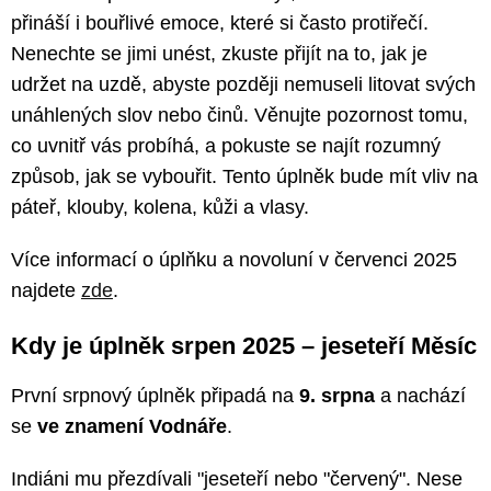
přináší i bouřlivé emoce, které si často protiřečí.
Nenechte se jimi unést, zkuste přijít na to, jak je
udržet na uzdě, abyste později nemuseli litovat svých
unáhlených slov nebo činů. Věnujte pozornost tomu,
co uvnitř vás probíhá, a pokuste se najít rozumný
způsob, jak se vybouřit. Tento úplněk bude mít vliv na
páteř, klouby, kolena, kůži a vlasy.
Více informací o úplňku a novoluní v červenci 2025
najdete
zde
.
Kdy je úplněk srpen 2025 – jeseteří Měsíc
První srpnový úplněk připadá na
9. srpna
a nachází
se
ve znamení Vodnáře
.
Indiáni mu přezdívali "jeseteří nebo "červený". Nese