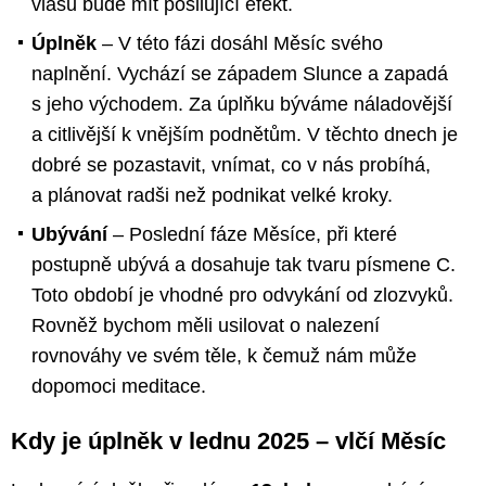
vlasů bude mít posilující efekt.
Úplněk
– V této fázi dosáhl Měsíc svého
naplnění. Vychází se západem Slunce a zapadá
s jeho východem. Za úplňku býváme náladovější
a citlivější k vnějším podnětům. V těchto dnech je
dobré se pozastavit, vnímat, co v nás probíhá,
a plánovat radši než podnikat velké kroky.
Ubývání
– Poslední fáze Měsíce, při které
postupně ubývá a dosahuje tak tvaru písmene C.
Toto období je vhodné pro odvykání od zlozvyků.
Rovněž bychom měli usilovat o nalezení
rovnováhy ve svém těle, k čemuž nám může
dopomoci meditace.
Kdy je úplněk v lednu 2025 – vlčí Měsíc