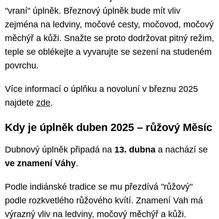
"vraní" úplněk. Březnový úplněk bude mít vliv
zejména na ledviny, močové cesty, močovod, močový
měchýř a kůži. Snažte se proto dodržovat pitný režim,
teple se oblékejte a vyvarujte se sezení na studeném
povrchu.
Více informací o úplňku a novoluní v březnu 2025
najdete
zde
.
Kdy je úplněk duben 2025 – růžový Měsíc
Dubnový úplněk připadá na
13. dubna
a nachází se
ve znamení Váhy
.
Podle indiánské tradice se mu přezdívá "růžový"
podle rozkvetlého růžového kvítí. Znamení Vah má
výrazný vliv na ledviny, močový měchýř a kůži.