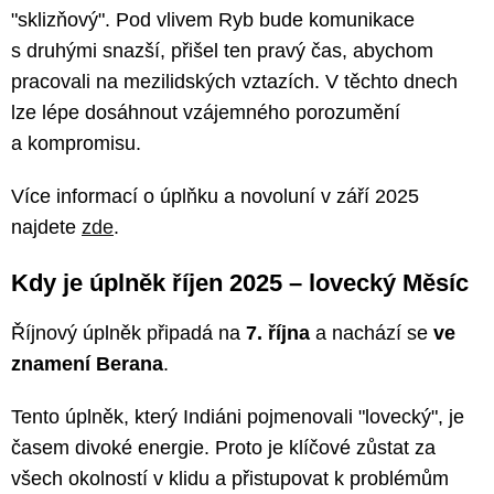
"sklizňový". Pod vlivem Ryb bude komunikace
s druhými snazší, přišel ten pravý čas, abychom
pracovali na mezilidských vztazích. V těchto dnech
lze lépe dosáhnout vzájemného porozumění
a kompromisu.
Více informací o úplňku a novoluní v září 2025
najdete
zde
.
Kdy je úplněk říjen 2025 – lovecký Měsíc
Říjnový úplněk připadá na
7. října
a nachází se
ve
znamení Berana
.
Tento úplněk, který Indiáni pojmenovali "lovecký", je
časem divoké energie. Proto je klíčové zůstat za
všech okolností v klidu a přistupovat k problémům