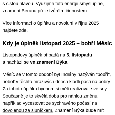
s čistou hlavou. Využijme tuto energii smysluplně,
znamení Berana přeje tvůrčím činnostem.
Více informací o úplňku a novoluní v říjnu 2025
najdete
zde
.
Kdy je úplněk listopad 2025 – bobří Měsíc
Listopadový úplněk připadá na
5. listopadu
a nachází se
ve znamení Býka
.
Měsíc se v tomto období byl Indiány nazýván "bobří",
neboť v těchto mrazivých dnech kladli pasti na bobry.
Za tohoto úplňku bychom si měli realizovat své sny.
Současně je to skvělá doba pro náhlou změnu,
například vycestovat ze sychravého počasí na
dovolenou za sluníčkem.
Znamení Býka bude mít