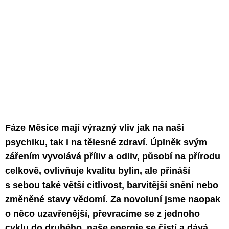
Fáze Měsíce mají výrazný vliv jak na naši
psychiku, tak i na tělesné zdraví. Úplněk svým
zářením vyvolává příliv a odliv, působí na přírodu
celkově, ovlivňuje kvalitu bylin, ale přináší
s sebou také větší citlivost, barvitější snění nebo
změněné stavy vědomí. Za novoluní jsme naopak
o něco uzavřenější, převracíme se z jednoho
cyklu do druhého, naše energie se čistí a dává