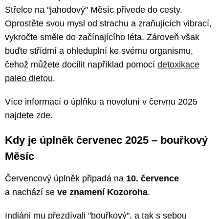
Střelce na "jahodový" Měsíc přivede do cesty.
Oprostěte svou mysl od strachu a zraňujících vibrací,
vykročte směle do začínajícího léta. Zároveň však
buďte střídmí a ohleduplní ke svému organismu,
čehož můžete docílit například pomocí
detoxikace
paleo dietou
.
Více informací o úplňku a novoluní v červnu 2025
najdete
zde
.
Kdy je úplněk červenec 2025 – bouřkový
Měsíc
Červencový úplněk připadá na
10. července
a nachází se
ve znamení Kozoroha
.
Indiáni mu přezdívali "bouřkový", a tak s sebou