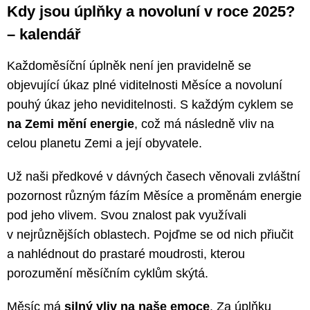
Kdy jsou úplňky a novoluní v roce 2025?
– kalendář
Každoměsíční úplněk není jen pravidelně se
objevující úkaz plné viditelnosti Měsíce a novoluní
pouhý úkaz jeho neviditelnosti. S každým cyklem se
na Zemi mění energie
, což má následně vliv na
celou planetu Zemi a její obyvatele.
Už naši předkové v dávných časech věnovali zvláštní
pozornost různým fázím Měsíce a proměnám energie
pod jeho vlivem. Svou znalost pak využívali
v nejrůznějších oblastech. Pojďme se od nich přiučit
a nahlédnout do prastaré moudrosti, kterou
porozumění měsíčním cyklům skýtá.
Měsíc má
silný vliv na naše emoce
. Za úplňku