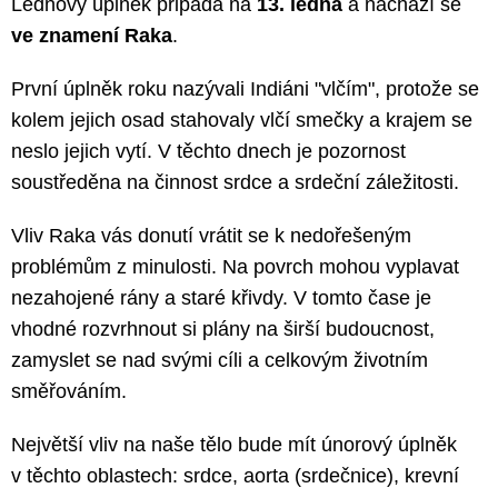
Lednový úplněk připadá na
13. ledna
a nachází se
ve znamení Raka
.
První úplněk roku nazývali Indiáni "vlčím", protože se
kolem jejich osad stahovaly vlčí smečky a krajem se
neslo jejich vytí. V těchto dnech je pozornost
soustředěna na činnost srdce a srdeční záležitosti.
Vliv Raka vás donutí vrátit se k nedořešeným
problémům z minulosti. Na povrch mohou vyplavat
nezahojené rány a staré křivdy. V tomto čase je
vhodné rozvrhnout si plány na širší budoucnost,
zamyslet se nad svými cíli a celkovým životním
směřováním.
Největší vliv na naše tělo bude mít únorový úplněk
v těchto oblastech: srdce, aorta (srdečnice), krevní