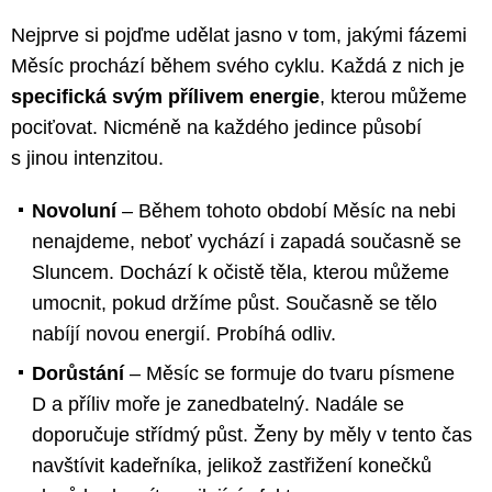
Nejprve si pojďme udělat jasno v tom, jakými fázemi
Měsíc prochází během svého cyklu. Každá z nich je
specifická svým přílivem energie
, kterou můžeme
pociťovat. Nicméně na každého jedince působí
s jinou intenzitou.
Novoluní
– Během tohoto období Měsíc na nebi
nenajdeme, neboť vychází i zapadá současně se
Sluncem. Dochází k očistě těla, kterou můžeme
umocnit, pokud držíme půst. Současně se tělo
nabíjí novou energií. Probíhá odliv.
Dorůstání
– Měsíc se formuje do tvaru písmene
D a příliv moře je zanedbatelný. Nadále se
doporučuje střídmý půst. Ženy by měly v tento čas
navštívit kadeřníka, jelikož zastřižení konečků