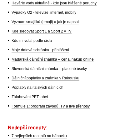
Havárie vody aktuálně - kde jsou hlášené poruchy
Výpadky O2 - televize, internet, mobily
Význam smajlíků (emoji) a jak je napsat
Kde sledovat Sport 1 a Sport 2 v TV
Kdo mi volal podle čísla
Moje datová schránka - přihlášení
Maďarská dálniční známka – cena, nákup online
Slovenská dálniční známka – placené úseky
Dálniční poplatky a známka v Rakousku
Poplatky na italských dálnicích
Zálohování PET lahví
Formule 1: program závodů, TV a live přenosy
Nejlepší recepty:
7 nejlepších receptů na bábovku