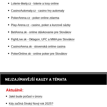
Loterie-tikety.cz - loterie a losy online
CasinoAutomaty.cz - casino hry automaty
PokerArena.cz - poker online zdarma
Play-Arena.cz - casino, poker a kurzové sázky
BetArena.sk - online stávkovanie pre Slovákov
FightLive.sk - Oktagon, UFC a MMA pre Slovákov
CasinoArena.sk - slovenská online casina
PokerOnline.sk - online poker pre Slovákov
NEJZAJÍMAVĚJŠÍ KAUZY A TÉMATA
Aktuálně:
Jaké bude počasí v únoru
Kdy začíná čínský Nový rok 2025?