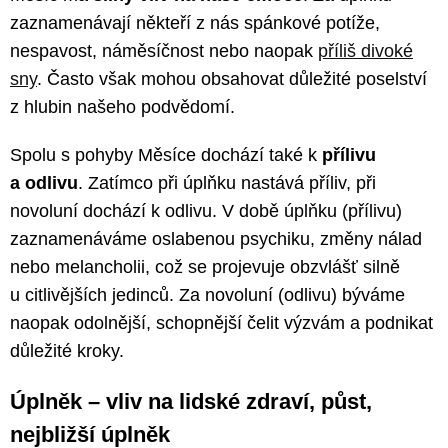
zaznamenávají někteří z nás spánkové potíže,
nespavost, náměsíčnost nebo naopak
příliš divoké
sny
. Často však mohou obsahovat důležité poselství
z hlubin našeho podvědomí.
Spolu s pohyby Měsíce dochází také k
přílivu
a odlivu
. Zatímco při úplňku nastává příliv, při
novoluní dochází k odlivu. V době úplňku (přílivu)
zaznamenáváme oslabenou psychiku, změny nálad
nebo melancholii, což se projevuje obzvlášť silně
u citlivějších jedinců. Za novoluní (odlivu) býváme
naopak odolnější, schopnější čelit výzvám a podnikat
důležité kroky.
Úplněk – vliv na lidské zdraví, půst,
nejbližší úplněk