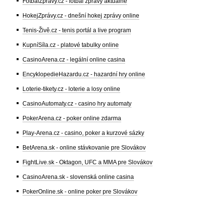
FotbalZprávy.cz - fotbal zprávy aktuálně
HokejZprávy.cz - dnešní hokej zprávy online
Tenis-Živě.cz - tenis portál a live program
KupníSíla.cz - platové tabulky online
CasinoArena.cz - legální online casina
EncyklopedieHazardu.cz - hazardní hry online
Loterie-tikety.cz - loterie a losy online
CasinoAutomaty.cz - casino hry automaty
PokerArena.cz - poker online zdarma
Play-Arena.cz - casino, poker a kurzové sázky
BetArena.sk - online stávkovanie pre Slovákov
FightLive.sk - Oktagon, UFC a MMA pre Slovákov
CasinoArena.sk - slovenská online casina
PokerOnline.sk - online poker pre Slovákov