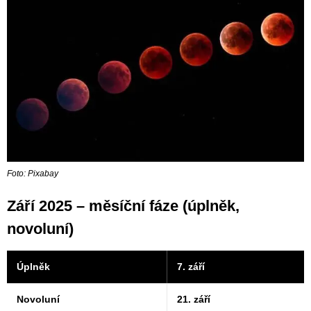
Foto: Pixabay
Září 2025 – měsíční fáze (úplněk,
novoluní)
Úplněk
7. září
Novoluní
21. září