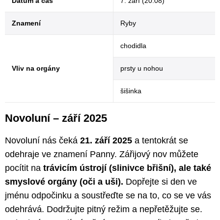
Datum a čas
7. září (20:08)
Znamení
Ryby
chodidla
Vliv na orgány
prsty u nohou
šišinka
Novoluní – září 2025
Novoluní nás čeká
21. září 2025
a tentokrát se
odehraje ve znamení Panny. Zářijový nov můžete
pocítit na
trávicím ústrojí (slinivce břišní), ale také
smyslové orgány (oči a uši).
Dopřejte si den ve
jménu odpočinku a soustřeďte se na to, co se ve vás
odehrává. Dodržujte pitný režim a nepřetěžujte se.