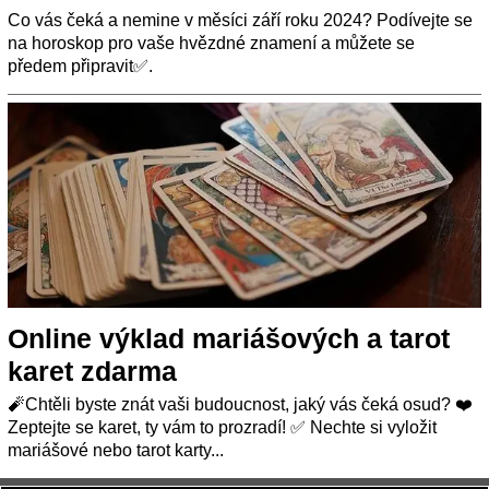
Co vás čeká a nemine v měsíci září roku 2024? Podívejte se
na horoskop pro vaše hvězdné znamení a můžete se
předem připravit✅.
Online výklad mariášových a tarot
karet zdarma
🧨Chtěli byste znát vaši budoucnost, jaký vás čeká osud? ❤️
Zeptejte se karet, ty vám to prozradí! ✅ Nechte si vyložit
mariášové nebo tarot karty...