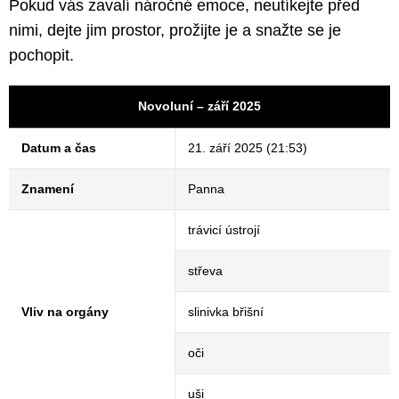
Pokud vás zavalí náročné emoce, neutíkejte před
nimi, dejte jim prostor, prožijte je a snažte se je
pochopit.
Novoluní – září 2025
Datum a čas
21. září 2025 (21:53)
Znamení
Panna
trávicí ústrojí
střeva
Vliv na orgány
slinivka břišní
oči
uši