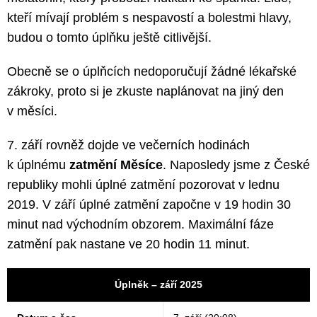
kteří mívají problém s nespavostí a bolestmi hlavy,
budou o tomto úplňku ještě citlivější.
Obecně se o úplňcích nedoporučují žádné lékařské
zákroky, proto si je zkuste naplánovat na jiný den
v měsíci.
7. září rovněž dojde ve večerních hodinách
k úplnému
zatmění Měsíce
. Naposledy jsme z České
republiky mohli úplné zatmění pozorovat v lednu
2019. V září úplné zatmění započne v 19 hodin 30
minut nad východním obzorem. Maximální fáze
zatmění pak nastane ve 20 hodin 11 minut.
Úplněk – září 2025