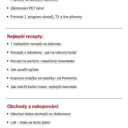
Zálohování PET lahví
Formule 1: program závodů, TV a live přenosy
Nejlepší recepty:
7 nejlepších receptů na bábovku
Recepty z rebarbory - jak na výborný koláč
Recept na pečený i nepečený cheeskake
Jak zavařit rajčata
Koprová omáčka od babičky i od Polreicha
Jak naložit kuřecí maso: nejlepší marináda
Obchody a nakupování:
Otevírací doba obchodů na Velikonoce
Lidl – leták na tento týden