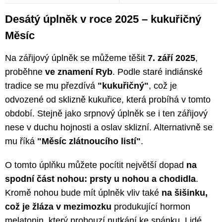
Desátý úplněk v roce 2025 – kukuřičný
Měsíc
Na zářijový úplněk se můžeme těšit
7. září 2025
,
proběhne
ve znamení Ryb
. Podle staré indiánské
tradice se mu přezdívá
"kukuřičný"
, což je
odvozené od sklizně kukuřice, která probíhá v tomto
období. Stejně jako srpnový úplněk se i ten zářijový
nese v duchu hojnosti a oslav sklizní. Alternativně se
mu říká
"Měsíc zlátnoucího listí"
.
O tomto úplňku můžete pocítit největší dopad
na
spodní část nohou: prsty u nohou a chodidla
.
Kromě nohou bude mít úplněk vliv také
na šišinku,
což je žláza v mezimozku
produkující hormon
melatonin, který probouzí nutkání ke spánku. Lidé,