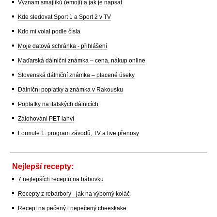
Význam smajlíků (emoji) a jak je napsat
Kde sledovat Sport 1 a Sport 2 v TV
Kdo mi volal podle čísla
Moje datová schránka - přihlášení
Maďarská dálniční známka – cena, nákup online
Slovenská dálniční známka – placené úseky
Dálniční poplatky a známka v Rakousku
Poplatky na italských dálnicích
Zálohování PET lahví
Formule 1: program závodů, TV a live přenosy
Nejlepší recepty:
7 nejlepších receptů na bábovku
Recepty z rebarbory - jak na výborný koláč
Recept na pečený i nepečený cheeskake