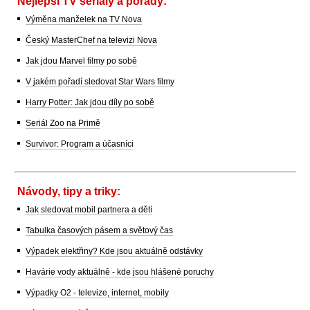
Nejlepší TV seriály a pořady:
Výměna manželek na TV Nova
Český MasterChef na televizi Nova
Jak jdou Marvel filmy po sobě
V jakém pořadí sledovat Star Wars filmy
Harry Potter: Jak jdou díly po sobě
Seriál Zoo na Primě
Survivor: Program a účasníci
Návody, tipy a triky:
Jak sledovat mobil partnera a dětí
Tabulka časových pásem a světový čas
Výpadek elektřiny? Kde jsou aktuálně odstávky
Havárie vody aktuálně - kde jsou hlášené poruchy
Výpadky O2 - televize, internet, mobily