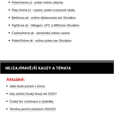
PokerArena.cz - poker online zdarma
Play-Arena.cz - casino, poker a kurzové sázky
BetArena.sk - online stávkovanie pre Slovákov
FightLive.sk - Oktagon, UFC a MMA pre Slovákov
CasinoArena.sk - slovenská online casina
PokerOnline.sk - online poker pre Slovákov
NEJZAJÍMAVĚJŠÍ KAUZY A TÉMATA
Aktuálně:
Jaké bude počasí v únoru
Kdy začíná čínský Nový rok 2025?
Český lev: nominace a výsledky
Termíny jarních prázdnin 2024/25