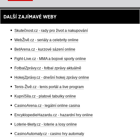
DALŠÍ ZAJÍMAVÉ WEBY
Skutečnost.cz - rady pro život a nakupování
WebŽivě.cz - seriály a celebrity online
BetArena.cz - kurzové sázení online
Fight-Live.cz - MMA a bojové sporty online
FotbalZprávy.cz - fotbal zprávy aktuálně
HokejZprávy.cz - dnešní hokej zprávy online
Tenis-Živě.cz - tenis portál a live program
KupníSíla.cz - platové tabulky online
CasinoArena.cz - legální online casina
EncyklopedieHazardu.cz - hazardní hry online
Loterie-tikety.cz - loterie a losy online
CasinoAutomaty.cz - casino hry automaty