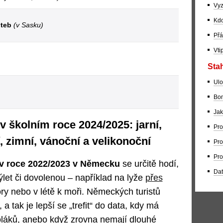
Vyz
Kdo
iteb
(v Sasku)
Přá
Vti
Stah
Ulo
Bom
Jak
 školním roce 2024/2025: jarní,
Pro
í, zimní, vánoční a velikonoční
Pro
Pro
 v roce 2022/2023 v Německu
se určitě hodí,
Dat
let či dovolenou – například na lyže
přes
ory nebo v létě k moři. Německých turistů
 a tak je lepší se „trefit“ do data, kdy má
láků, anebo když zrovna nemají dlouhé