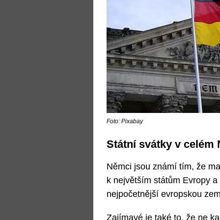
Foto: Pixabay
Státní svátky v celém
Němci jsou známí tím, že ma
k největším státům Evropy a 
nejpočetnější evropskou zem
Zajímavé je také to, že ne ka