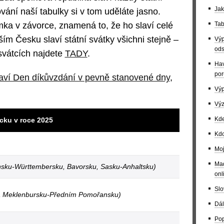
Jak
ání naší tabulky si v tom uděláte jasno.
ka v závorce, znamená to, že ho slaví celé
Tab
m Česku slaví státní svátky všichni stejně –
Výp
ods
svátcích najdete
TADY
.
Hav
por
aví Den díkůvzdání v pevně stanovené dny
,
Výp
Výz
Kde
cku v roce 2025
Kdo
Moj
Maď
sku-Württembersku, Bavorsku, Sasku-Anhaltsku)
onl
Slo
 a Meklenbursku-Předním Pomořansku)
Dál
Pop