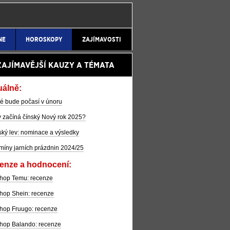
NE
HOROSKOPY
ZAJÍMAVOSTI
ZAJÍMAVĚJŠÍ KAUZY A TÉMATA
uálně:
é bude počasí v únoru
 začíná čínský Nový rok 2025?
ký lev: nominace a výsledky
míny jarních prázdnin 2024/25
enze a hodnocení:
hop Temu: recenze
hop Shein: recenze
hop Fruugo: recenze
hop Balando: recenze