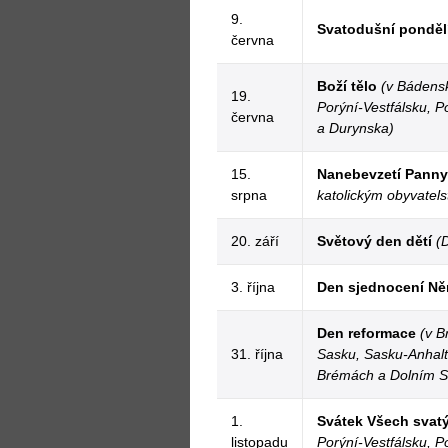
9.
Svatodušní ponděl
června
Boží tělo
(v Bádens
19.
Porýní-Vestfálsku, P
června
a Durynska)
15.
Nanebevzetí Panny
srpna
katolickým obyvatel
20. září
Světový den dětí
(
3. října
Den sjednocení N
Den reformace
(v B
31. října
Sasku, Sasku-Anhalt
Brémách a Dolním S
1.
Svátek Všech svat
listopadu
Porýní-Vestfálsku, P