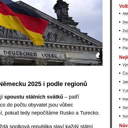
Volb
Akt
Dem
Zvý
Pla
Pla
Nejl
Vý
Čes
Jak
 Německu 2025 i podle regionů
V j
jí
spoustu státních svátků
– patří
Har
co do počtu obyvatel jsou vůbec
Ser
í, pokud tedy nepočítáme Rusko a Turecko.
Sur
Návo
ždá spolková republika slaví každý státní