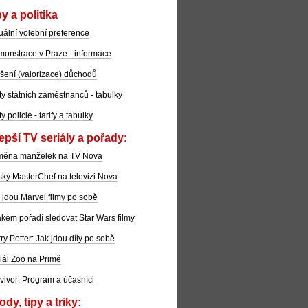
y a politika
uální volební preference
onstrace v Praze - informace
šení (valorizace) důchodů
ty státních zaměstnanců - tabulky
ty policie - tarify a tabulky
epší TV seriály a pořady:
měna manželek na TV Nova
ký MasterChef na televizi Nova
 jdou Marvel filmy po sobě
akém pořadí sledovat Star Wars filmy
ry Potter: Jak jdou díly po sobě
iál Zoo na Primě
vivor: Program a účasníci
dy, tipy a triky: