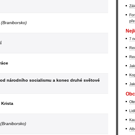
Zál
For
pře
e
(Braniborsko)
Nejl
7 n
í
Rec
Rec
ráce
Jak
Kop
 od národního socialismu a konec druhé světové
Jak
Obc
Ote
 Krista
Lid
Kau
e
(Braniborsko)
Alb