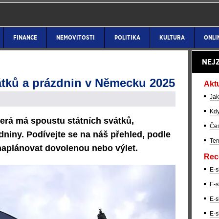
FINANCE
NEMOVITOSTI
POLITIKA
KULTURA
ONLI
NEJ
átků a prázdnin v Německu 2025
Akt
Jak
Kdy
erá má spoustu státních svátků,
Čes
dniny. Podívejte se na náš přehled, podle
Ter
naplánovat dovolenou nebo výlet.
Rec
E-s
E-s
E-s
E-s