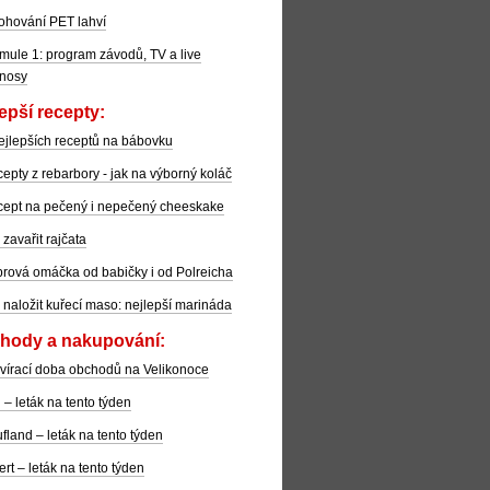
ohování PET lahví
mule 1: program závodů, TV a live
nosy
epší recepty:
ejlepších receptů na bábovku
epty z rebarbory - jak na výborný koláč
ept na pečený i nepečený cheeskake
 zavařit rajčata
rová omáčka od babičky i od Polreicha
 naložit kuřecí maso: nejlepší marináda
hody a nakupování:
vírací doba obchodů na Velikonoce
l – leták na tento týden
fland – leták na tento týden
ert – leták na tento týden