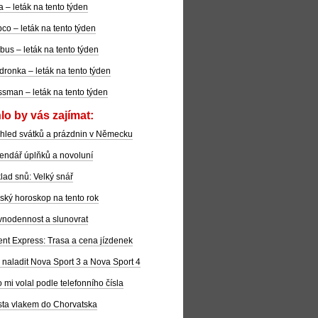
la – leták na tento týden
co – leták na tento týden
bus – leták na tento týden
dronka – leták na tento týden
sman – leták na tento týden
lo by vás zajímat:
hled svátků a prázdnin v Německu
endář úplňků a novoluní
lad snů: Velký snář
ský horoskop na tento rok
nodennost a slunovrat
ent Express: Trasa a cena jízdenek
 naladit Nova Sport 3 a Nova Sport 4
 mi volal podle telefonního čísla
ta vlakem do Chorvatska