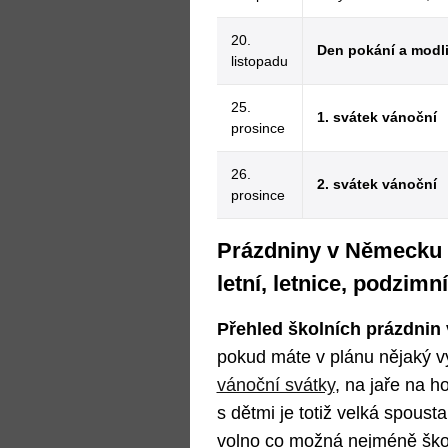
20.
Den pokání a modl
listopadu
25.
1. svátek vánoční
prosince
26.
2. svátek vánoční
prosince
Prázdniny v Německu v
letní, letnice, podzimn
Přehled školních prázdnin
pokud máte v plánu nějaký vý
vánoční svátky
, na jaře na h
s dětmi je totiž velká spousta,
volno co možná nejméně ško