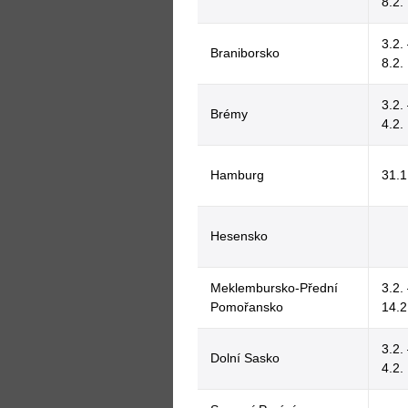
8.2.
3.2.
Braniborsko
8.2.
3.2.
Brémy
4.2.
Hamburg
31.1
Hesensko
Meklembursko-Přední
3.2.
Pomořansko
14.2
3.2.
Dolní Sasko
4.2.