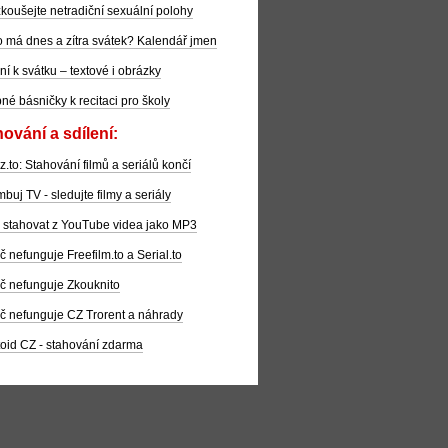
koušejte netradiční sexuální polohy
 má dnes a zítra svátek? Kalendář jmen
ní k svátku – textové i obrázky
pné básničky k recitaci pro školy
ování a sdílení:
z.to: Stahování filmů a seriálů končí
buj TV - sledujte filmy a seriály
 stahovat z YouTube videa jako MP3
č nefunguje Freefilm.to a Serial.to
č nefunguje Zkouknito
č nefunguje CZ Trorent a náhrady
oid CZ - stahování zdarma