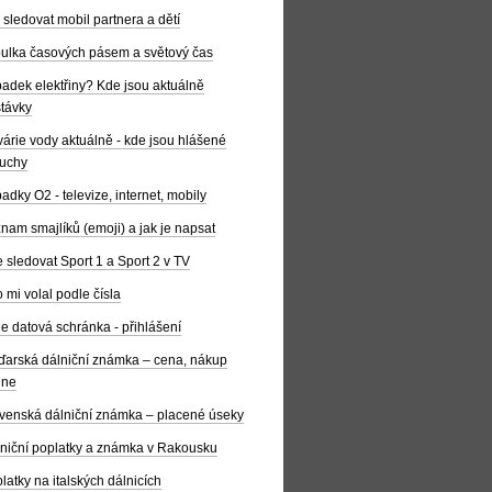
 sledovat mobil partnera a dětí
ulka časových pásem a světový čas
adek elektřiny? Kde jsou aktuálně
távky
árie vody aktuálně - kde jsou hlášené
uchy
adky O2 - televize, internet, mobily
nam smajlíků (emoji) a jak je napsat
 sledovat Sport 1 a Sport 2 v TV
 mi volal podle čísla
e datová schránka - přihlášení
arská dálniční známka – cena, nákup
ine
venská dálniční známka – placené úseky
niční poplatky a známka v Rakousku
latky na italských dálnicích