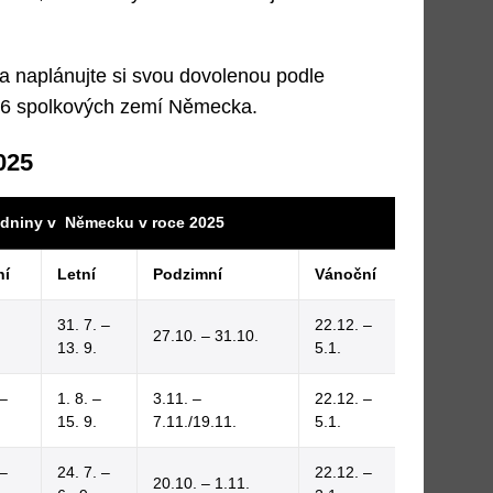
 a naplánujte si svou dovolenou podle
 16 spolkových zemí Německa.
025
zdniny v Německu v roce 2025
ní
Letní
Podzimní
Vánoční
31. 7. –
22.12. –
27.10. – 31.10.
13. 9.
5.1.
 –
1. 8. –
3.11. –
22.12. –
15. 9.
7.11./19.11.
5.1.
 –
24. 7. –
22.12. –
20.10. – 1.11.