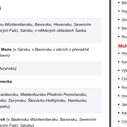
Bil
í
Pep
Glo
ku-Württembersku, Bavorsku, Hesensku, Severním
Bie
orýní-Falci, Sársku, v některých oblastech Saska
Ros
Moh
 Marie
(v Sársku, v Bavorsku v obcích s převážně
Pře
stvem)
Kal
Durynsko)
Výk
Čín
ěmecka
Rov
raniborsku, Meklenbursku-Předním Pomořansku,
Ori
sku, Durynsku, Šlesvicku-Holštýnsku, Hamburku,
Jak
asku)
Kdo
ých
(v Bádensku-Württembersku, Bavorsku, Severním
Ces
orýní-Falci, Sársku)