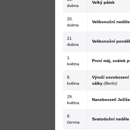
Velký pátek
dubna
20.
Velikonoční neděl
dubna
21.
Velikonoční ponděl
dubna
1.
První máj, svátek p
května
8.
Výročí osvobození
května
války
(Berlín)
29.
Nanebevzetí Ježíše
května
8.
Svatodušní neděl
června