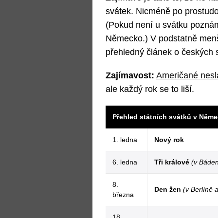
svátek. Nicméně po prostudov
(Pokud není u svátku poznám
Německo.) V podstatně menší
přehledný článek o českých 
Zajímavost:
Američané nesl
ale každý rok se to liší.
Přehled státních svátků v Něme
1. ledna
Nový rok
6. ledna
Tři králové
(v Báden
8.
Den žen
(v Berlíně
března
18.