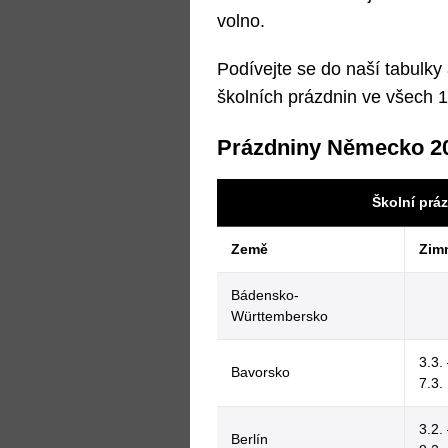
volno.
Podívejte se do naší tabulky
školních prázdnin ve všech
Prázdniny Německo 2
Školní prá
Země
Zim
Bádensko-
Württembersko
3.3.
Bavorsko
7.3.
3.2.
Berlín