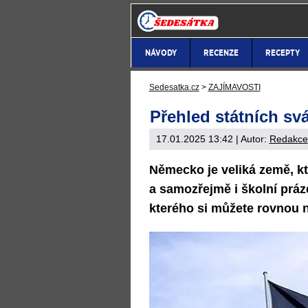
NÁVODY
RECENZE
RECEPTY
Sedesatka.cz
>
ZAJÍMAVOSTI
Přehled státních sv
17.01.2025 13:42
| Autor:
Redakce
Německo je veliká země, kt
a samozřejmě i školní práz
kterého si můžete rovnou 