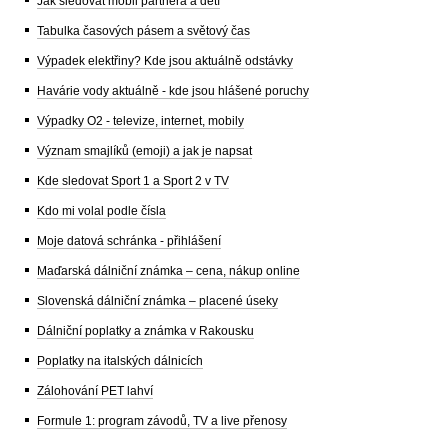
Jak sledovat mobil partnera a dětí
Tabulka časových pásem a světový čas
Výpadek elektřiny? Kde jsou aktuálně odstávky
Havárie vody aktuálně - kde jsou hlášené poruchy
Výpadky O2 - televize, internet, mobily
Význam smajlíků (emoji) a jak je napsat
Kde sledovat Sport 1 a Sport 2 v TV
Kdo mi volal podle čísla
Moje datová schránka - přihlášení
Maďarská dálniční známka – cena, nákup online
Slovenská dálniční známka – placené úseky
Dálniční poplatky a známka v Rakousku
Poplatky na italských dálnicích
Zálohování PET lahví
Formule 1: program závodů, TV a live přenosy