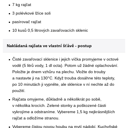
7 kg rajčat
3 polévkové lžíce soli
pasírovač rajčat
10 kusů 0,5 litrových zavařovacích sklenic
Nakládaná rajčata ve vlastní šťávě - postup
Čisté zavařovací sklenice i jejich víčka promyjeme v octové
vodě (5 litrů vody, 1 dl octa). Potom už žádné oplachování.
Položte je dnem vzhůru na plechu. Vložte do trouby
a nastavte ji na 130°C. Když trouba dosáhne této teploty,
po 10 minutách ji vypněte, ale sklenice v ní nechte až do
použití.
Rajčata omyjeme, důkladně a několikrát po sobě,
v několika krocích. Zelené stonky a poškozené části
vykrojíme a odstraníme. Vybereme 1,5 kg nejkrásnějších
rajčat a odložíme stranou.
Vybereme čistou novou houbu na mytí nádobí. Kuchyňské