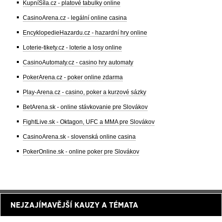
KupníSíla.cz - platové tabulky online
CasinoArena.cz - legální online casina
EncyklopedieHazardu.cz - hazardní hry online
Loterie-tikety.cz - loterie a losy online
CasinoAutomaty.cz - casino hry automaty
PokerArena.cz - poker online zdarma
Play-Arena.cz - casino, poker a kurzové sázky
BetArena.sk - online stávkovanie pre Slovákov
FightLive.sk - Oktagon, UFC a MMA pre Slovákov
CasinoArena.sk - slovenská online casina
PokerOnline.sk - online poker pre Slovákov
NEJZAJÍMAVĚJŠÍ KAUZY A TÉMATA