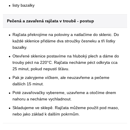
listy bazalky
Pečená a zavařená rajčata v troubě - postup
Rajčata překrojíme na poloviny a natlačíme do sklenic. Do
každé sklenice přidáme dva stroužky česneku a tři lístky
bazalky.
Otevřené sklenice postavíme na hluboký plech a dáme do
trouby péct na 220°C. Rajčata necháme péct odkryta cca
25 minut, pokud nepustí šťávu.
Pak je zakryjeme víčkem, ale neuzavřeme a pečeme
dalších 15 minut.
Poté zavařovačky vybereme, uzavřeme a otočíme dnem
nahoru a necháme vychladnout.
Skladujeme ve sklepě. Rajčata můžeme použít pod maso,
nebo jako základ k dalším pokrmům.