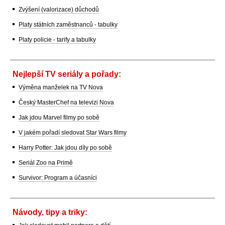
Zvýšení (valorizace) důchodů
Platy státních zaměstnanců - tabulky
Platy policie - tarify a tabulky
Nejlepší TV seriály a pořady:
Výměna manželek na TV Nova
Český MasterChef na televizi Nova
Jak jdou Marvel filmy po sobě
V jakém pořadí sledovat Star Wars filmy
Harry Potter: Jak jdou díly po sobě
Seriál Zoo na Primě
Survivor: Program a účasníci
Návody, tipy a triky: