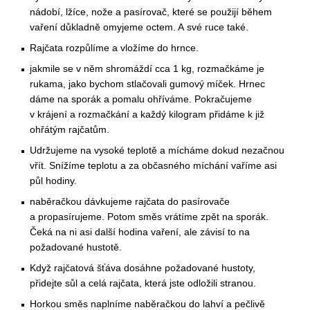
nádobí, lžíce, nože a pasírovač, které se použijí během
vaření důkladně omyjeme octem. A své ruce také.
Rajčata rozpůlíme a vložíme do hrnce.
jakmile se v něm shromáždí cca 1 kg, rozmačkáme je
rukama, jako bychom stlačovali gumový míček. Hrnec
dáme na sporák a pomalu ohříváme. Pokračujeme
v krájení a rozmačkání a každý kilogram přidáme k již
ohřátým rajčatům.
Udržujeme na vysoké teplotě a mícháme dokud nezačnou
vřít. Snížíme teplotu a za občasného míchání vaříme asi
půl hodiny.
naběračkou dávkujeme rajčata do pasírovače
a propasírujeme. Potom směs vrátíme zpět na sporák.
Čeká na ni asi další hodina vaření, ale závisí to na
požadované hustotě.
Když rajčatová šťáva dosáhne požadované hustoty,
přidejte sůl a celá rajčata, která jste odložili stranou.
Horkou směs naplníme naběračkou do lahví a pečlivě