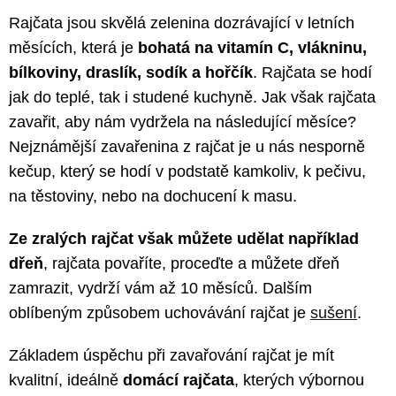
Rajčata jsou skvělá zelenina dozrávající v letních
měsících, která je
bohatá na vitamín C, vlákninu,
bílkoviny, draslík, sodík a hořčík
. Rajčata se hodí
jak do teplé, tak i studené kuchyně. Jak však rajčata
zavařit, aby nám vydržela na následující měsíce?
Nejznámější zavařenina z rajčat je u nás nesporně
kečup, který se hodí v podstatě kamkoliv, k pečivu,
na těstoviny, nebo na dochucení k masu.
Ze zralých rajčat však můžete udělat například
dřeň
, rajčata povaříte, proceďte a můžete dřeň
zamrazit, vydrží vám až 10 měsíců. Dalším
oblíbeným způsobem uchovávání rajčat je
sušení
.
Základem úspěchu při zavařování rajčat je mít
kvalitní, ideálně
domácí rajčata
, kterých výbornou