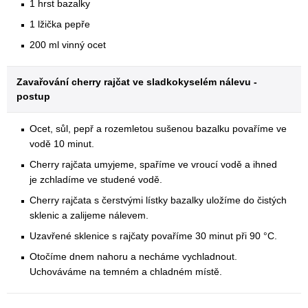
1 hrst bazalky
1 lžička pepře
200 ml vinný ocet
Zavařování cherry rajčat ve sladkokyselém nálevu -
postup
Ocet, sůl, pepř a rozemletou sušenou bazalku povaříme ve
vodě 10 minut.
Cherry rajčata umyjeme, spaříme ve vroucí vodě a ihned
je zchladíme ve studené vodě.
Cherry rajčata s čerstvými lístky bazalky uložíme do čistých
sklenic a zalijeme nálevem.
Uzavřené sklenice s rajčaty povaříme 30 minut při 90 °C.
Otočíme dnem nahoru a necháme vychladnout.
Uchováváme na temném a chladném místě.