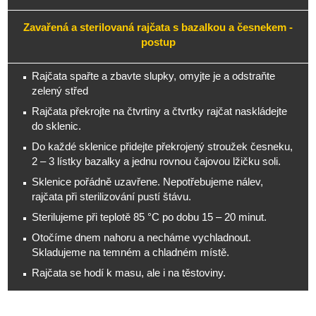
Zavařená a sterilovaná rajčata s bazalkou a česnekem -
postup
Rajčata spařte a zbavte slupky, omyjte je a odstraňte
zelený střed
Rajčata překrojte na čtvrtiny a čtvrtky rajčat naskládejte
do sklenic.
Do každé sklenice přidejte překrojený stroužek česneku,
2 – 3 lístky bazalky a jednu rovnou čajovou lžičku soli.
Sklenice pořádně uzavřene. Nepotřebujeme nálev,
rajčata při sterilizování pustí štávu.
Sterilujeme při teplotě 85 °C po dobu 15 – 20 minut.
Otočíme dnem nahoru a necháme vychladnout.
Skladujeme na temném a chladném místě.
Rajčata se hodí k masu, ale i na těstoviny.