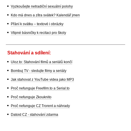
Vyzkoušejte netradiční sexuální polohy
Kdo má dnes a zítra svátek? Kalendář jmen
Přání k svátku – textové i obrázky
Vtipné básničky k recitaci pro školy
Stahování a sdílení:
Uloz.to: Stahování filmů a seriálů končí
Bombuj TV - sledujte filmy a seriály
Jak stahovat z YouTube videa jako MP3
Proč nefunguje Freefilm.to a Serial.to
Proč nefunguje Zkouknito
Proč nefunguje CZ Trorent a náhrady
Datoid CZ - stahování zdarma