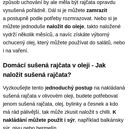
způsob uchování by ale měla být rajčata opravdu
vysušená pořádně. Dál si je můžete
zamrazit
a postupně podle potřeby rozmrazovat. Nebo si je
můžete jednoduše
naložit do oleje
, takto naložené
vydrží několik měsíců, a navíc získáte výborný
ochucený olej, který můžete používat do salátů, nebo
i na vaření.
Domácí sušená rajčata v oleji - Jak
naložit sušená rajčata?
Vyzkoušejte tento j
ednoduchý postup
na nakládaná
sušená rajčata v olivovém oleji, budete potřebovat
jenom sušená rajčata, olej, bylinky a česnek a kdo
má rád pálivější, tak může zkusit naložit s chilli.
K
nakládání můžete použít i sýr
, například balkánsky
sýr, nivu nebo hermelín.