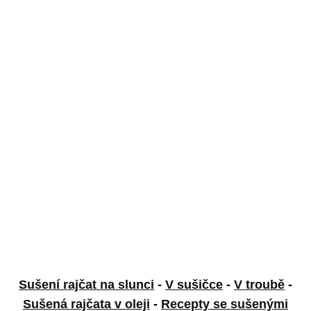
Sušení rajčat na slunci
-
V sušičce
-
V troubě
-
Sušená rajčata v oleji
-
Recepty se sušenými