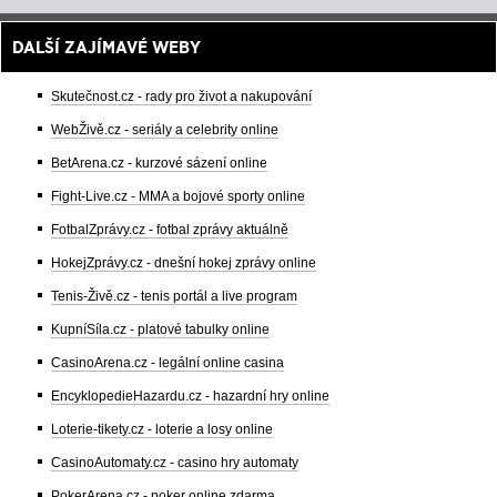
DALŠÍ ZAJÍMAVÉ WEBY
Skutečnost.cz - rady pro život a nakupování
WebŽivě.cz - seriály a celebrity online
BetArena.cz - kurzové sázení online
Fight-Live.cz - MMA a bojové sporty online
FotbalZprávy.cz - fotbal zprávy aktuálně
HokejZprávy.cz - dnešní hokej zprávy online
Tenis-Živě.cz - tenis portál a live program
KupníSíla.cz - platové tabulky online
CasinoArena.cz - legální online casina
EncyklopedieHazardu.cz - hazardní hry online
Loterie-tikety.cz - loterie a losy online
CasinoAutomaty.cz - casino hry automaty
PokerArena.cz - poker online zdarma