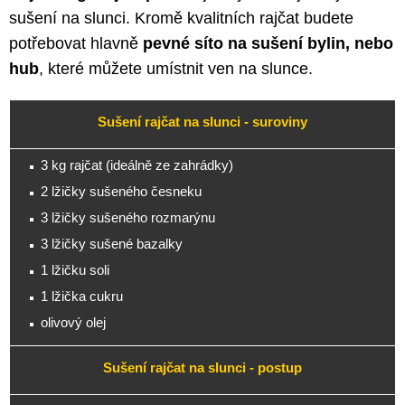
sušení na slunci. Kromě kvalitních rajčat budete
potřebovat hlavně
pevné síto na sušení bylin, nebo
hub
, které můžete umístnit ven na slunce.
Sušení rajčat na slunci - suroviny
3 kg rajčat (ideálně ze zahrádky)
2 lžičky sušeného česneku
3 lžičky sušeného rozmarýnu
3 lžičky sušené bazalky
1 lžičku soli
1 lžička cukru
olivový olej
Sušení rajčat na slunci - postup