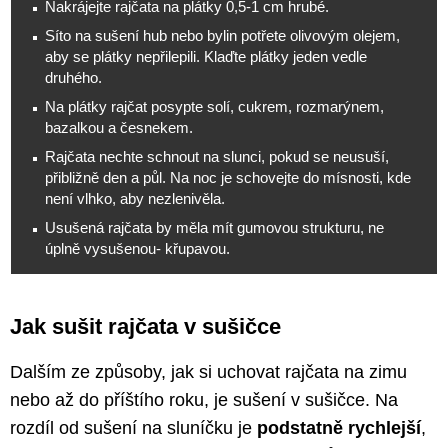
Nakrájejte rajčata na plátky 0,5-1 cm hrubé.
Síto na sušení hub nebo bylin potřete olivovým olejem,
aby se plátky nepřilepili. Klaďte plátky jeden vedle
druhého.
Na plátky rajčat posypte solí, cukrem, rozmarýnem,
bazalkou a česnekem.
Rajčata nechte schnout na slunci, pokud se neusuší,
přibližně den a půl. Na noc je schovejte do mísnosti, kde
není vlhko, aby nezlenivěla.
Usušená rajčata by měla mít gumovou strukturu, ne
úplně vysušenou- křupavou.
Jak sušit rajčata v sušičce
Dalším ze způsoby, jak si uchovat rajčata na zimu
nebo až do příštího roku, je sušení v sušičce. Na
rozdíl od sušení na sluníčku je
podstatně rychlejší
,