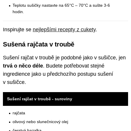
Teplotu sušičky nastavte na 65°C – 70°C a sušte 3-6
hodin.
Inspirujte se
nejlepšími recepty z cukety
.
Sušená rajčata v troubě
Sušení rajčat v troubě je podobné jako v sušičce, jen
trvá o něco déle
. Budete potřebovat stejné
ingredience jako u předchozího postupu sušení
v sušičce.
Sušení rajčat v troubě - suroviny
rajčata
olivový nebo slunečnicový olej
čerstvá bazalka