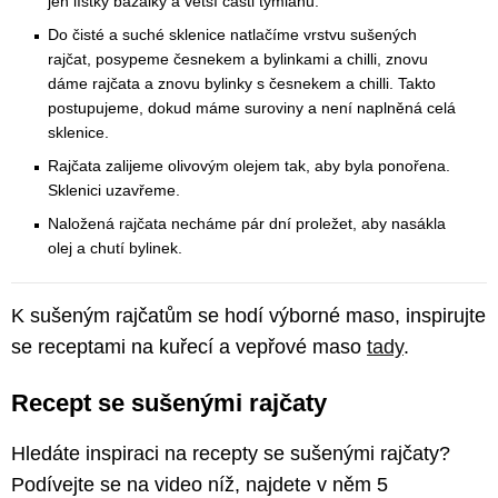
jen lístky bazalky a větší části tymiánu.
Do čisté a suché sklenice natlačíme vrstvu sušených
rajčat, posypeme česnekem a bylinkami a chilli, znovu
dáme rajčata a znovu bylinky s česnekem a chilli. Takto
postupujeme, dokud máme suroviny a není naplněná celá
sklenice.
Rajčata zalijeme olivovým olejem tak, aby byla ponořena.
Sklenici uzavřeme.
Naložená rajčata necháme pár dní proležet, aby nasákla
olej a chutí bylinek.
K sušeným rajčatům se hodí výborné maso, inspirujte
se receptami na kuřecí a vepřové maso
tady
.
Recept se sušenými rajčaty
Hledáte inspiraci na recepty se sušenými rajčaty?
Podívejte se na video níž, najdete v něm 5