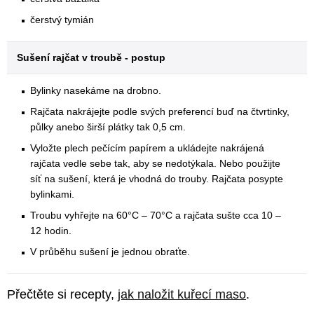
čerstvý tymián
Sušení rajčat v troubě - postup
Bylinky nasekáme na drobno.
Rajčata nakrájejte podle svých preferencí buď na čtvrtinky,
půlky anebo širší plátky tak 0,5 cm.
Vyložte plech pečícím papírem a ukládejte nakrájená
rajčata vedle sebe tak, aby se nedotýkala. Nebo použijte
síť na sušení, která je vhodná do trouby. Rajčata posypte
bylinkami.
Troubu vyhřejte na 60°C – 70°C a rajčata sušte cca 10 –
12 hodin.
V průběhu sušení je jednou obraťte.
Přečtěte si recepty,
jak naložit kuřecí maso
.