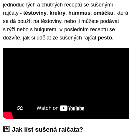
jednoduchých a chutných receptů se sušenými
rajčaty -
těstoviny
,
krekry
,
hummus
,
omáčku
, která
se dá použít na těstoviny, nebo ji můžete podávat
s rýži nebo s bulgurem. V posledním receptu se
dozvíte, jak si udělat ze sušených rajčat
pesto
.
*️⃣ Jak jíst sušená rajčata?