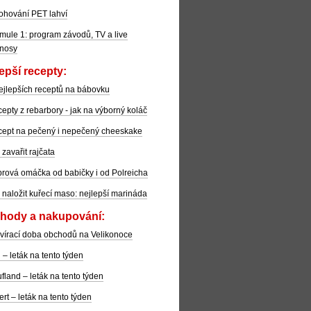
ohování PET lahví
mule 1: program závodů, TV a live
nosy
epší recepty:
ejlepších receptů na bábovku
epty z rebarbory - jak na výborný koláč
ept na pečený i nepečený cheeskake
 zavařit rajčata
rová omáčka od babičky i od Polreicha
 naložit kuřecí maso: nejlepší marináda
hody a nakupování:
vírací doba obchodů na Velikonoce
l – leták na tento týden
fland – leták na tento týden
ert – leták na tento týden