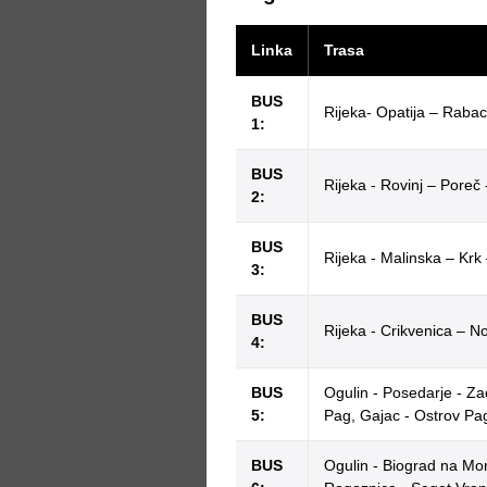
Linka
Trasa
BUS
Rijeka- Opatija – Rabac
1:
BUS
Rijeka - Rovinj – Poreč
2:
BUS
Rijeka - Malinska – Krk
3:
BUS
Rijeka - Crikvenica – No
4:
BUS
Ogulin - Posedarje - Za
5:
Pag, Gajac - Ostrov Pag
BUS
Ogulin - Biograd na Mor