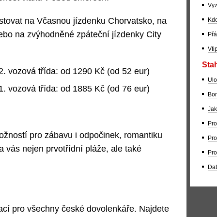
Vyz
stovat na Včasnou jízdenku Chorvatsko, na
Kdo
nebo na zvýhodněné zpáteční jízdenky City
Přá
Vti
Stah
. vozová třída: od 1290 Kč (od 52 eur)
Ulo
. vozová třída: od 1885 Kč (od 76 eur)
Bom
Jak
Pro
ožností pro zábavu i odpočinek, romantiku
Pro
a vás nejen prvotřídní pláže, ale také
Pro
Dat
cí pro všechny české dovolenkáře. Najdete