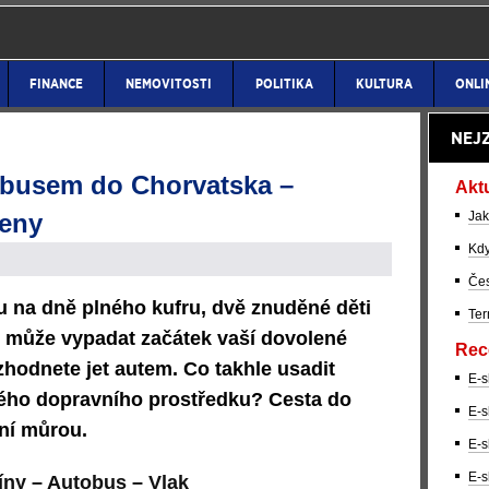
FINANCE
NEMOVITOSTI
POLITIKA
KULTURA
ONLI
NEJ
obusem do Chorvatska –
Akt
ceny
Jak
Kdy
Čes
ou na dně plného kufru, dvě znuděné děti
Ter
ak může vypadat začátek vaší dovolené
Rec
zhodnete jet autem. Co takhle
usadit
E-s
ého dopravního prostředku? Cesta do
E-s
ní můrou.
E-s
E-s
íny
–
Autobus
–
Vlak