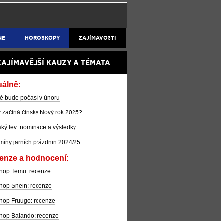
NE
HOROSKOPY
ZAJÍMAVOSTI
ZAJÍMAVĚJŠÍ KAUZY A TÉMATA
uálně:
é bude počasí v únoru
 začíná čínský Nový rok 2025?
ký lev: nominace a výsledky
míny jarních prázdnin 2024/25
enze a hodnocení:
hop Temu: recenze
hop Shein: recenze
hop Fruugo: recenze
hop Balando: recenze