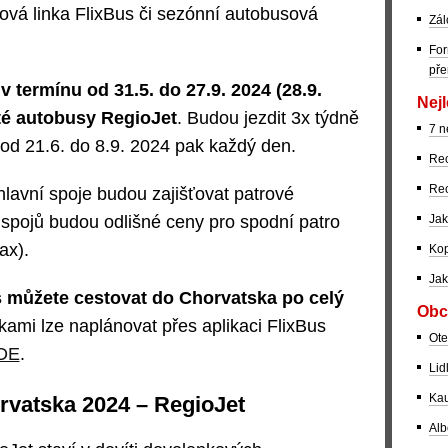
sová linka FlixBus či sezónní autobusová
Zál
For
pře
v termínu od 31.5. do 27.9. 2024 (28.9.
Nejl
té autobusy RegioJet
. Budou jezdit 3x týdně
7 n
od 21.6. do 8.9. 2024 pak každý den.
Rec
Rec
lavní spoje budou zajišťovat patrové
 spojů budou odlišné ceny pro spodní patro
Jak
ax).
Kop
Jak
 můžete cestovat do Chorvatska po celý
Obc
ami lze naplánovat přes aplikaci FlixBus
Ote
DE
.
Lid
Kau
rvatska 2024 – RegioJet
Alb