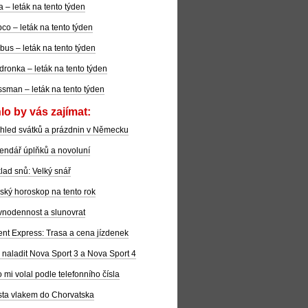
la – leták na tento týden
co – leták na tento týden
bus – leták na tento týden
dronka – leták na tento týden
sman – leták na tento týden
lo by vás zajímat:
hled svátků a prázdnin v Německu
endář úplňků a novoluní
lad snů: Velký snář
ský horoskop na tento rok
nodennost a slunovrat
ent Express: Trasa a cena jízdenek
 naladit Nova Sport 3 a Nova Sport 4
 mi volal podle telefonního čísla
ta vlakem do Chorvatska