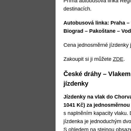
Přímá autobusová linka Regio
destinacích.
Autobusová linka: Praha – 
Biograd – Pakoštane – Vodi
Cena jednosměrné jízdenky j
Zakoupit si ji můžete
ZDE
.
České dráhy – Vlakem
jízdenky
Jízdenky na vlak do Chorva
1041 Kč) za jednosměrnou
s naplněním kapacity vlaku.
jízdenka je jednoduchým dv
S ohledem na stejnou obsaz