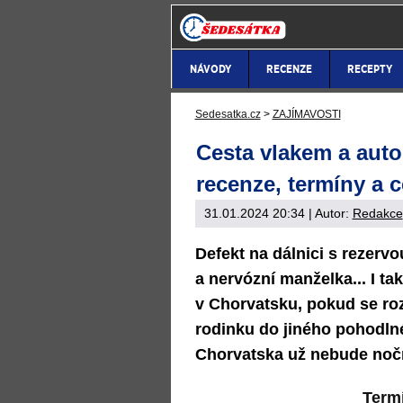
NÁVODY
RECENZE
RECEPTY
Sedesatka.cz
>
ZAJÍMAVOSTI
Cesta vlakem a aut
recenze, termíny a 
31.01.2024 20:34
| Autor:
Redakce
Defekt na dálnici s rezerv
a nervózní manželka... I t
v Chorvatsku, pokud se ro
rodinku do jiného pohodln
Chorvatska už nebude noč
Term