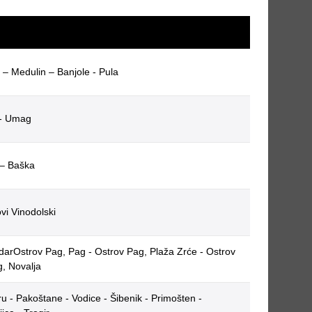
 – Medulin – Banjole - Pula
 - Umag
 – Baška
vi Vinodolski
darOstrov Pag, Pag - Ostrov Pag, Plaža Zrće - Ostrov
, Novalja
u - Pakoštane - Vodice - Šibenik - Primošten -