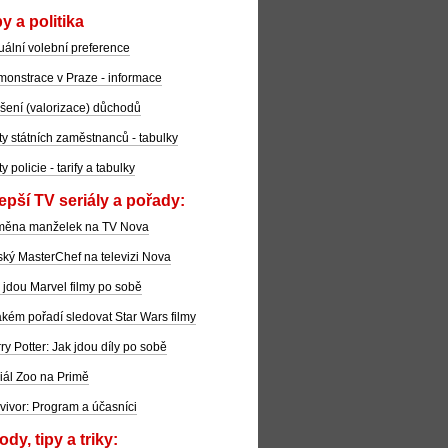
y a politika
uální volební preference
onstrace v Praze - informace
šení (valorizace) důchodů
ty státních zaměstnanců - tabulky
ty policie - tarify a tabulky
epší TV seriály a pořady:
měna manželek na TV Nova
ký MasterChef na televizi Nova
 jdou Marvel filmy po sobě
akém pořadí sledovat Star Wars filmy
ry Potter: Jak jdou díly po sobě
iál Zoo na Primě
vivor: Program a účasníci
dy, tipy a triky: