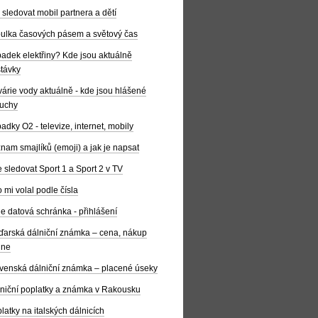
 sledovat mobil partnera a dětí
ulka časových pásem a světový čas
adek elektřiny? Kde jsou aktuálně
távky
árie vody aktuálně - kde jsou hlášené
uchy
adky O2 - televize, internet, mobily
nam smajlíků (emoji) a jak je napsat
 sledovat Sport 1 a Sport 2 v TV
 mi volal podle čísla
e datová schránka - přihlášení
arská dálniční známka – cena, nákup
ine
venská dálniční známka – placené úseky
niční poplatky a známka v Rakousku
latky na italských dálnicích