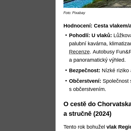
Foto: Pixabay
Hodnocení: Cesta vlakem/
Pohodlí: U vlaků:
Lůžková
palubní kavárna, klimatiza
Recenze
. Autobusy Fun&R
a panoramatický výhled.
Bezpečnost:
Nízké riziko
Občerstvení:
Společnost 
s občerstvením.
O cestě do Chorvatsk
a stručně (2024)
Tento rok bohužel
vlak Regi