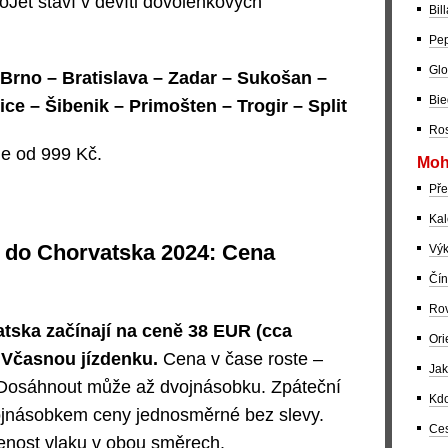
Jet staví v devíti dovolenkových
Bil
Pep
Glo
Brno – Bratislava – Zadar – Sukošan –
Bie
ce – Šibenik – Primošten – Trogir – Split
Ros
e od 999 Kč.
Moh
Pře
Kal
 do Chorvatska 2024: Cena
Výk
Čín
Rov
tska začínají na ceně 38 EUR (cca
Ori
 Včasnou jízdenku.
Cena v čase roste –
Jak
 Dosáhnout může až dvojnásobku. Zpáteční
Kdo
ojnásobkem ceny jednosměrné bez slevy.
Ces
enost vlaku v obou směrech.