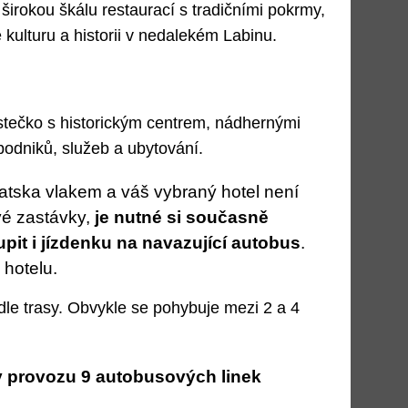
širokou škálu restaurací s tradičními pokrmy,
ké kulturu a historii v nedalekém Labinu.
stečko s historickým centrem, nádhernými
odniků, služeb a ubytování.
tska vlakem a váš vybraný hotel není
vé zastávky,
je nutné si současně
pit i jízdenku na navazující autobus
.
 hotelu.
 dle trasy. Obvykle se pohybuje mezi 2 a 4
v provozu 9 autobusových linek