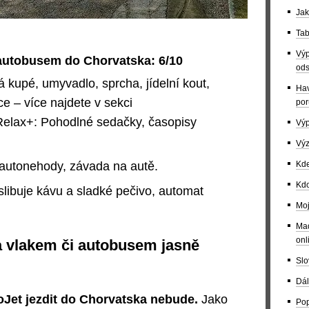
Jak
Tab
Výp
autobusem do Chorvatska: 6/10
ods
 kupé, umyvadlo, sprcha, jídelní kout,
Hav
ce – více najdete v sekci
por
elax+: Pohodlné sedačky, časopisy
Výp
Výz
 autonehody, závada na autě.
Kde
Kdo
slibuje kávu a sladké pečivo, automat
Moj
Maď
onl
a vlakem či autobusem jasně
Slo
Dál
oJet jezdit do Chorvatska nebude.
Jako
Pop