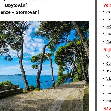
Ubytování
Volb
cenze
–
Stornování
Akt
Dem
Zvý
Pla
Pla
Nejl
Vý
Čes
Jak
V j
Har
Ser
Sur
Návo