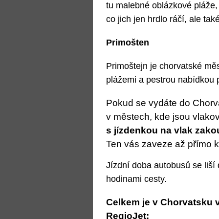
tu malebné oblázkové pláže, 
co jich jen hrdlo ráčí, ale ta
Primošten
Primoštejn je chorvatské mě
plážemi a pestrou nabídkou p
Pokud se vydáte do Chorva
v městech, kde jsou vlako
s jízdenkou na vlak zakou
Ten vás zaveze až přímo k
Jízdní doba autobusů se liší
hodinami cesty.
Celkem je v Chorvatsku 
RegioJet: