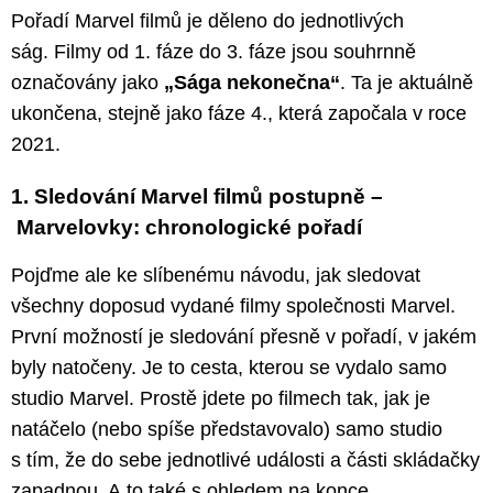
Pořadí Marvel filmů je děleno do jednotlivých
ság. Filmy od 1. fáze do 3. fáze jsou souhrnně
označovány jako
„Sága nekonečna“
. Ta je aktuálně
ukončena, stejně jako fáze 4., která započala v roce
2021.
1. Sledování Marvel filmů postupně –
Marvelovky: chronologické pořadí
Pojďme ale ke slíbenému návodu, jak sledovat
všechny doposud vydané filmy společnosti Marvel.
První možností je sledování přesně v pořadí, v jakém
byly natočeny. Je to cesta, kterou se vydalo samo
studio Marvel. Prostě jdete po filmech tak, jak je
natáčelo (nebo spíše představovalo) samo studio
s tím, že do sebe jednotlivé události a části skládačky
zapadnou. A to také s ohledem na konce