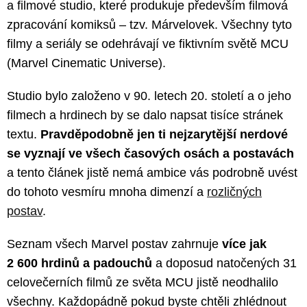
a filmové studio, které produkuje především filmová
zpracování komiksů – tzv. Márvelovek. Všechny tyto
filmy a seriály se odehrávají ve fiktivním světě MCU
(Marvel Cinematic Universe).
Studio bylo založeno v 90. letech 20. století a o jeho
filmech a hrdinech by se dalo napsat tisíce stránek
textu.
Pravděpodobně jen ti nejzarytější nerdové
se vyznají ve všech časových osách a postavách
a tento článek jistě nemá ambice vás podrobně uvést
do tohoto vesmíru mnoha dimenzí a
rozličných
postav
.
Seznam všech Marvel postav zahrnuje
více jak
2 600 hrdinů a padouchů
a doposud natočených 31
celovečerních filmů ze světa MCU jistě neodhalilo
všechny. Každopádně pokud byste chtěli zhlédnout