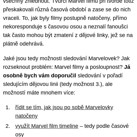
všechny zhlédnout. Tvůrci Marvel filmů při tvorbě totiž
přeskakovali různá časová období a zase se do nich
vraceli. To, jak byly filmy postupně natočeny, přímo
nekoresponduje s časovou osou a neznalí fanoušci
tak často mohou být zmatení z dějové linky, jež se na
plátně odehrává.
Jaké jsou tedy možnosti sledování Marvelovek? Jak
rozseknout problém: Marvel filmy a posloupnost?
Já
osobně bych vám doporučil
sledování v pořadí
sledujícím dějovou linii (tedy možnost 3.), ale
možností máte mnohem více:
řídit se tím, jak jsou po sobě Marvelovky
natočeny
využít Marvel film timeline
– tedy podle časové
osy