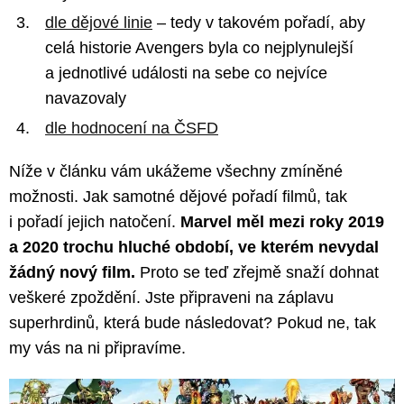
dle dějové linie
– tedy v takovém pořadí, aby
celá historie Avengers byla co nejplynulejší
a jednotlivé události na sebe co nejvíce
navazovaly
dle hodnocení na ČSFD
Níže v článku vám ukážeme všechny zmíněné
možnosti. Jak samotné dějové pořadí filmů, tak
i pořadí jejich natočení.
Marvel měl mezi roky 2019
a 2020 trochu hluché období, ve kterém nevydal
žádný nový film.
Proto se teď zřejmě snaží dohnat
veškeré zpoždění. Jste připraveni na záplavu
superhrdinů, která bude následovat? Pokud ne, tak
my vás na ni připravíme.