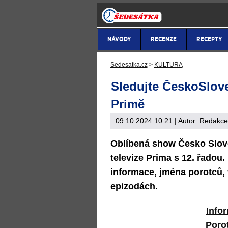
NÁVODY
RECENZE
RECEPTY
Sedesatka.cz
>
KULTURA
Sledujte ČeskoSlove
Primě
09.10.2024 10:21
| Autor:
Redakce
Oblíbená show Česko Slove
televize Prima s 12. řadou
informace, jména porotců, 
epizodách.
Info
Porot