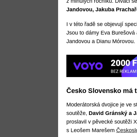
z minulých ročníků. Diváci s
Jandovou, Jakuba Prachaře
I v této řadě se objevují speci
Jsou to dámy Eva Burešová a
Jandovou a Dianu Mórovou.
Česko Slovensko má ta
Moderátorská dvojice je ve ste
soutěže,
David Gránský a J
proslavil v pěvecké soutěži 
s Leošem Marešem
Českosl