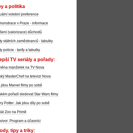
y a politika
uální volební preference
onstrace v Praze - informace
šení (valorizace) důchodů
ty státních zaměstnanců - tabulky
ty policie - tarify a tabulky
epší TV seriály a pořady:
měna manželek na TV Nova
ký MasterChef na televizi Nova
 jdou Marvel filmy po sobě
akém pořadí sledovat Star Wars filmy
ry Potter: Jak jdou díly po sobě
iál Zoo na Primě
vivor: Program a účasníci
dy, tipy a triky: