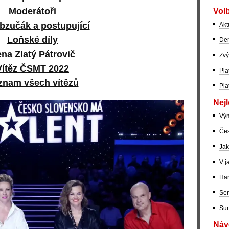
Moderátoři
Volb
 bzučák a postupující
Akt
Loňské díly
Dem
na Zlatý Pátrovič
Zvý
Vítěz ČSMT 2022
Pla
znam všech vítězů
Pla
Nejl
Vý
Čes
Jak
V j
Har
Ser
Sur
Návo