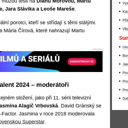
e můžou těšit na
Dianu Mórovou, Martu
Vyz
, Jara Slávika a Leoše Mareše
.
Kdo
Přá
ální porotci, kteří se střídají s těmi stálými.
Vti
 Mária Čírová, které nahrazují Martu
Stah
Ulo
Bom
Jak
Pro
Pro
lent 2024 – moderátoři
Pro
jném složení, jako při 11. sérii televizní
Dat
asmina Alagič Vrbovská
. David Gránský se
X-Factor. Jasmina v roce 2018 moderovala
ovenskou Superstar
.