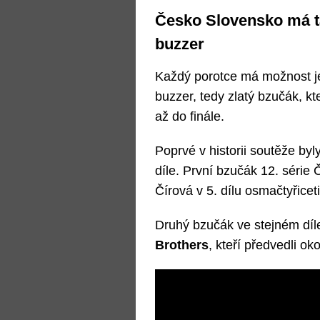
Česko Slovensko má ta
buzzer
Každý porotce má možnost j
buzzer, tedy zlatý bzučák, kt
až do finále.
Poprvé v historii soutěže by
díle. První bzučák 12. série
Čírová v 5. dílu osmačtyřicet
Druhý bzučák ve stejném díl
Brothers
, kteří předvedli ok