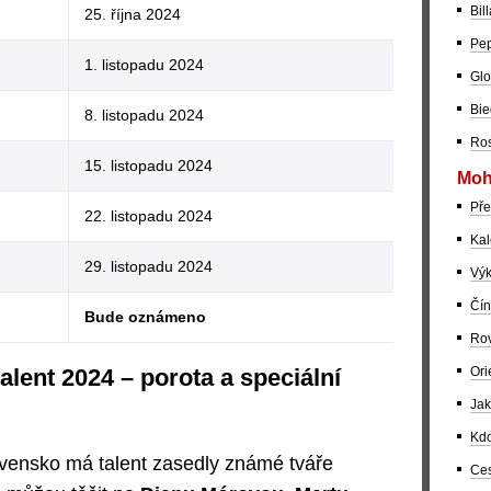
Bil
25. října 2024
Pep
1. listopadu 2024
Glo
Bie
8. listopadu 2024
Ros
15. listopadu 2024
Moh
Pře
22. listopadu 2024
Kal
29. listopadu 2024
Výk
Čín
Bude oznámeno
Rov
Ori
lent 2024 – porota a speciální
Jak
Kdo
ovensko má talent zasedly známé tváře
Ces