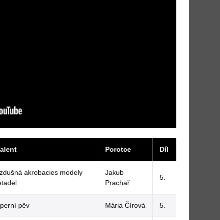
alent
Porotce
Díl
zdušná akrobacies modely
Jakub
5.
etadel
Prachař
perní pěv
Mária Čírová
5.