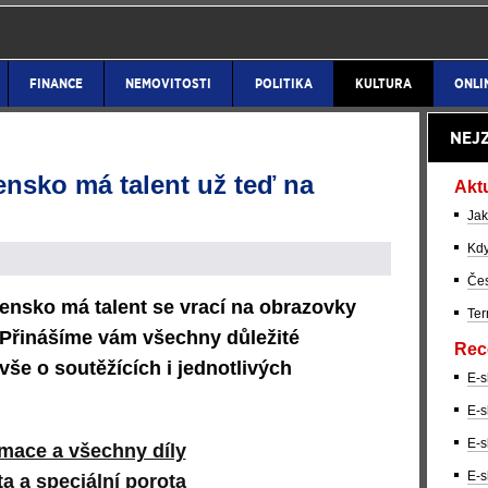
FINANCE
NEMOVITOSTI
POLITIKA
KULTURA
ONLI
NEJ
nsko má talent už teď na
Akt
Jak
Kdy
Čes
nsko má talent se vrací na obrazovky
Ter
. Přinášíme vám všechny důležité
Rec
vše o soutěžících i jednotlivých
E-s
E-s
E-s
rmace a všechny díly
E-s
a a speciální porota