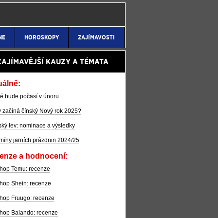
NE
HOROSKOPY
ZAJÍMAVOSTI
ZAJÍMAVĚJŠÍ KAUZY A TÉMATA
uálně:
é bude počasí v únoru
 začíná čínský Nový rok 2025?
ký lev: nominace a výsledky
míny jarních prázdnin 2024/25
enze a hodnocení:
hop Temu: recenze
hop Shein: recenze
hop Fruugo: recenze
hop Balando: recenze