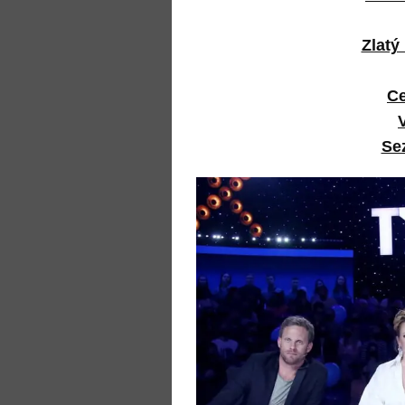
Zlatý
Ce
Se