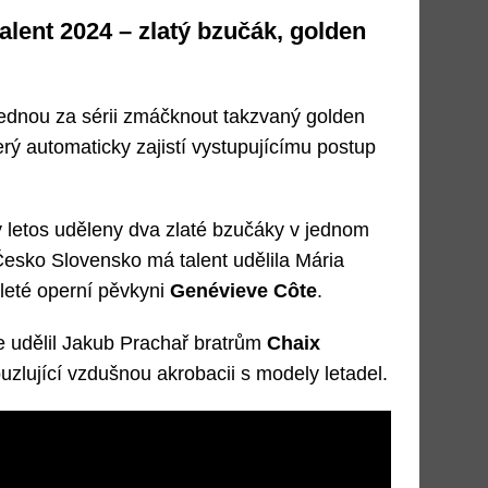
lent 2024 – zlatý bzučák, golden
ednou za sérii zmáčknout takzvaný golden
erý automaticky zajistí vystupujícímu postup
ly letos uděleny dva zlaté bzučáky v jednom
 Česko Slovensko má talent udělila Mária
ileté operní pěvkyni
Genévieve Côte
.
e udělil Jakub Prachař bratrům
Chaix
ouzlující vzdušnou akrobacii s modely letadel.