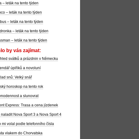
la – leták na tento týden
co – leták na tento týden
bus – leták na tento týden
dronka – leták na tento týden
sman – leták na tento týden
lo by vás zajímat:
hled svátků a prázdnin v Německu
endář úplňků a novoluní
lad snů: Velký snář
ský horoskop na tento rok
nodennost a slunovrat
ent Express: Trasa a cena jízdenek
 naladit Nova Sport 3 a Nova Sport 4
 mi volal podle telefonního čísla
ta vlakem do Chorvatska