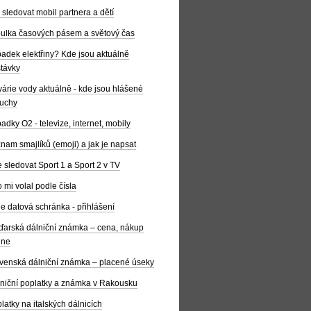
 sledovat mobil partnera a dětí
ulka časových pásem a světový čas
adek elektřiny? Kde jsou aktuálně
távky
árie vody aktuálně - kde jsou hlášené
uchy
adky O2 - televize, internet, mobily
nam smajlíků (emoji) a jak je napsat
 sledovat Sport 1 a Sport 2 v TV
 mi volal podle čísla
e datová schránka - přihlášení
arská dálniční známka – cena, nákup
ine
venská dálniční známka – placené úseky
niční poplatky a známka v Rakousku
latky na italských dálnicích