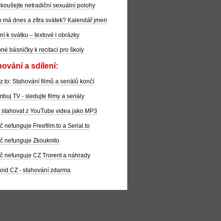
koušejte netradiční sexuální polohy
 má dnes a zítra svátek? Kalendář jmen
ní k svátku – textové i obrázky
pné básničky k recitaci pro školy
ování a sdílení:
z.to: Stahování filmů a seriálů končí
buj TV - sledujte filmy a seriály
 stahovat z YouTube videa jako MP3
č nefunguje Freefilm.to a Serial.to
č nefunguje Zkouknito
č nefunguje CZ Trorent a náhrady
oid CZ - stahování zdarma