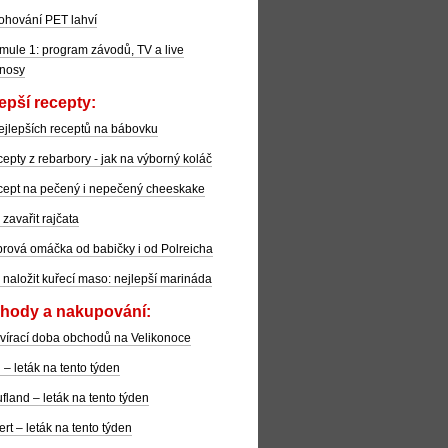
ohování PET lahví
mule 1: program závodů, TV a live
nosy
epší recepty:
ejlepších receptů na bábovku
epty z rebarbory - jak na výborný koláč
ept na pečený i nepečený cheeskake
 zavařit rajčata
rová omáčka od babičky i od Polreicha
 naložit kuřecí maso: nejlepší marináda
hody a nakupování:
vírací doba obchodů na Velikonoce
l – leták na tento týden
fland – leták na tento týden
ert – leták na tento týden