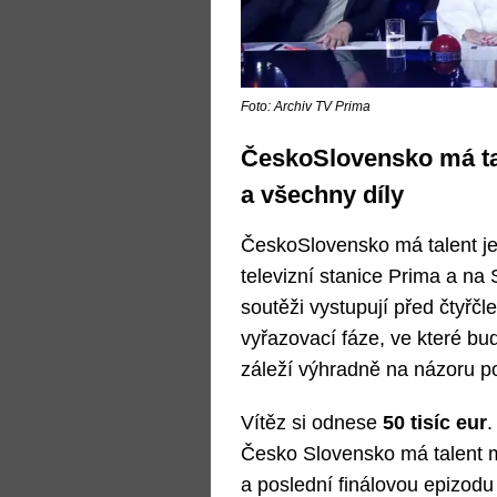
Foto: Archiv TV Prima
ČeskoSlovensko má ta
a všechny díly
ČeskoSlovensko má talent j
televizní stanice Prima a na 
soutěži vystupují před čtyřčl
vyřazovací fáze, ve které bud
záleží výhradně na názoru po
Vítěz si odnese
50 tisíc eur
.
Česko Slovensko má talent mě
a poslední finálovou epizodu 