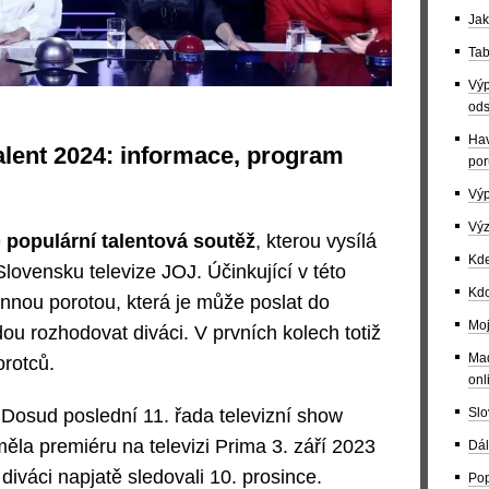
Jak
Tab
Výp
ods
Hav
lent 2024: informace, program
por
Výp
Výz
e
populární talentová soutěž
, kterou vysílá
Kde
Slovensku televize JOJ. Účinkující v této
Kdo
ennou porotou, která je může poslat do
Moj
ou rozhodovat diváci. V prvních kolech totiž
Maď
rotců.
onl
Slo
 Dosud poslední 11. řada televizní show
la premiéru na televizi Prima 3. září 2023
Dál
diváci napjatě sledovali 10. prosince.
Pop