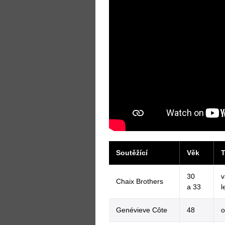
Soutěžící
Věk
T
30
v
Chaix Brothers
a 33
l
Genévieve Côte
48
o