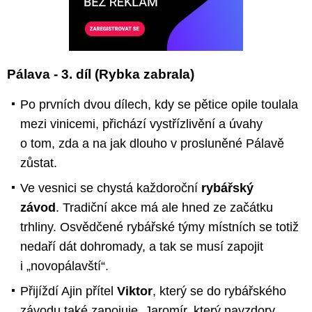
Pálava - 3. díl (Rybka zabrala)
Po prvních dvou dílech, kdy se pětice opile toulala
mezi vinicemi, přichází vystřízlivění a úvahy
o tom, zda a na jak dlouho v prosluněné Pálavě
zůstat.
Ve vesnici se chystá každoroční
rybářský
závod
. Tradiční akce má ale hned ze začátku
trhliny. Osvědčené rybářské týmy místních se totiž
nedaří dát dohromady, a tak se musí zapojit
i „novopálavští“.
Přijíždí Ajin přítel
Viktor
, který se do rybářského
závodu také zapojuje. Jaromír, který navzdory