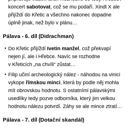
koncert
sabotovat
, což se mu podaří. Xindl X ale
přijíždí do Křetic a všechno nakonec dopadne
úplně jinak, než bylo v plánu…
Pálava - 6. díl (Didrachman)
Do Křetic přijíždí
Ivetin manžel
, což překvapí
nejen jí, ale i Hřebce. Navíc se rozhodne
v Křeticích „na chvíli“ zůstat…
Filip učiní archeologický nález - náhodou na vinici
vykope
římskou minci
, která by podle něj mohla
mít obrovskou hodnotu. S ostatními pálavskými
usedlíky tedy pozve odborníka, který jim velkou
hodnotu nálezu potvrdí. Záhy se ale mince ztratí…
Pálava - 7. díl (Dotační skandál)