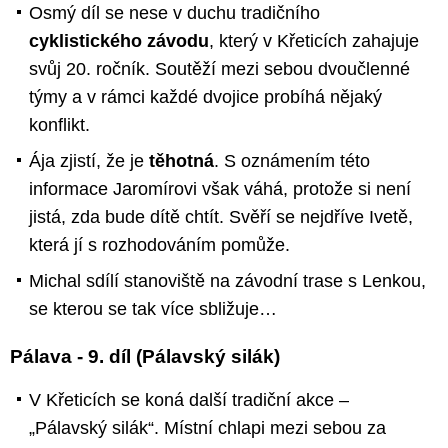
Osmý díl se nese v duchu tradičního
cyklistického závodu
, který v Křeticích zahajuje
svůj 20. ročník. Soutěží mezi sebou dvoučlenné
týmy a v rámci každé dvojice probíhá nějaký
konflikt.
Ája zjistí, že je
těhotná
. S oznámením této
informace Jaromírovi však váhá, protože si není
jistá, zda bude dítě chtít. Svěří se nejdříve Ivetě,
která jí s rozhodováním pomůže.
Michal sdílí stanoviště na závodní trase s Lenkou,
se kterou se tak více sbližuje…
Pálava - 9. díl (Pálavský silák)
V Křeticích se koná další tradiční akce –
„Pálavský silák“. Místní chlapi mezi sebou za