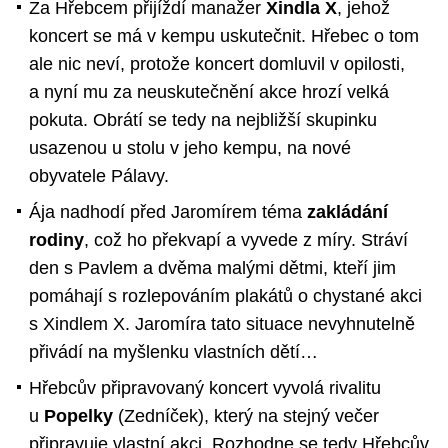
Za Hřebcem přijíždí manažer
Xindla X
, jehož
koncert se má v kempu uskutečnit. Hřebec o tom
ale nic neví, protože koncert domluvil v opilosti,
a nyní mu za neuskutečnění akce hrozí velká
pokuta. Obrátí se tedy na nejbližší skupinku
usazenou u stolu v jeho kempu, na nové
obyvatele Pálavy.
Ája nadhodí před Jaromírem téma
zakládání
rodiny
, což ho překvapí a vyvede z míry. Stráví
den s Pavlem a dvěma malými dětmi, kteří jim
pomáhají s rozlepováním plakátů o chystané akci
s Xindlem X. Jaromíra tato situace nevyhnutelně
přivádí na myšlenku vlastních dětí…
Hřebcův připravovaný koncert vyvolá rivalitu
u
Popelky
(Zedníček), který na stejný večer
připravuje vlastní akci. Rozhodne se tedy Hřebcův