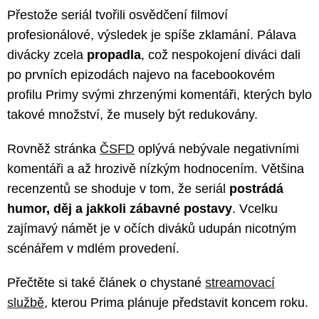
Přestože seriál tvořili osvědčení filmoví
profesionálové, výsledek je spíše zklamání. Pálava
divácky zcela
propadla
, což nespokojení diváci dali
po prvních epizodách najevo na facebookovém
profilu Primy svými zhrzenými komentáři, kterých bylo
takové množství, že musely být redukovány.
Rovněž stránka
ČSFD
oplývá nebývale negativními
komentáři a až hrozivě nízkým hodnocením. Většina
recenzentů se shoduje v tom, že seriál
postrádá
humor, děj a jakkoli zábavné postavy
. Vcelku
zajímavý námět je v očích diváků udupán nicotným
scénářem v mdlém provedení.
Přečtěte si také článek o chystané
streamovací
službě
, kterou Prima plánuje představit koncem roku.