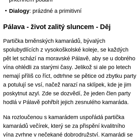
Dialogy
: prázdné a primitivní
Pálava - život zalitý sluncem - Děj
Partička brněnských kamarádů, bývalých
spolubydlících z vysokoškolské koleje, se každých
pět let schází na moravské Pálavě, aby se u dobrého
vína ohlédli za starými časy. Jelikož si ale po letech
nemají příliš co říct, odtrhne se pětice od zbytku party
a potulují se vsí, načež narazí na sklípek, kde je jim
poskytnut azyl. Zde se dozvědí, že jeden člen party
hodlá v Pálavě pohřbít jejich zesnulého kamaráda.
Na rozloučenou s kamarádem uspořádá partička
kamarádů večírek, který se za přispění kvalitního
vína zvrhne v nečekané dobrodružství. Kamarádi se