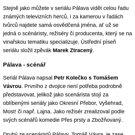
Stejně jako můžete v seriálu Pálava vidět celou řadu
známých televizních herců, i za kamerou v řadách
tvůrců najdete samá osvědčená jména, ať už se
jedná o scénáristy, režiséry či producenta, který se na
vinařskou tematiku specializuje. Ústřední píseň
seriálu složil zpěvák
Marek Ztracený
.
Pálava - scénář
Seriál Pálava napsal
Petr Kolečko s Tomášem
Vávrou
. Prvního z dvojice není potřeba podrobně
představovat, jelikož jako scenárista stojí za
oblíbenými seriály jako Okresní Přebor, Vyšehrad,
Most! či např. Lajna. Jako režisér zrealizoval podle
svých scénářů komedie Přes prsty a Zbožňovaný.
Druhý ze scenáristů Pálavy, Tomáš Vávra, je zase