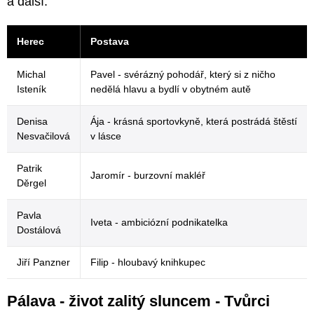
a další.
Herec
Postava
Michal
Pavel - svérázný pohodář, který si z ničho
Isteník
nedělá hlavu a bydlí v obytném autě
Denisa
Ája - krásná sportovkyně, která postrádá štěstí
Nesvačilová
v lásce
Patrik
Jaromír - burzovní makléř
Děrgel
Pavla
Iveta - ambiciózní podnikatelka
Dostálová
Jiří Panzner
Filip - hloubavý knihkupec
Pálava - život zalitý sluncem - Tvůrci