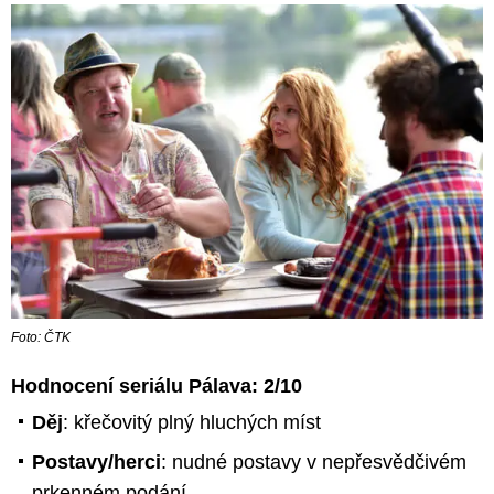
Foto: ČTK
Hodnocení seriálu Pálava: 2/10
Děj
: křečovitý plný hluchých míst
Postavy/herci
: nudné postavy v nepřesvědčivém
prkenném podání