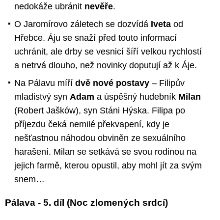
nedokáže ubránit
nevěře
.
O Jaromírovo záletech se dozvídá
Iveta
od
Hřebce. Áju se snaží před touto informací
uchránit, ale drby se vesnicí šíří velkou rychlostí
a netrvá dlouho, než novinky doputují až k Áje.
Na Pálavu míří
dvě nové postavy
– Filipův
mladistvý syn
Adam
a úspěšný hudebník
Milan
(Robert Jašków), syn Stáni Hýska. Filipa po
příjezdu čeká nemilé překvapení, kdy je
nešťastnou náhodou obviněn ze sexuálního
harašení. Milan se setkává se svou rodinou na
jejich farmě, kterou opustil, aby mohl jít za svým
snem…
Pálava - 5. díl (Noc zlomených srdcí)