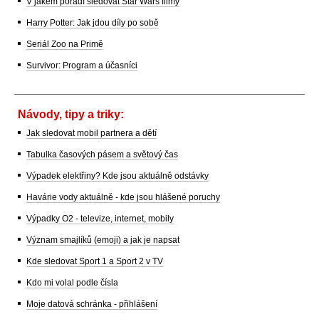
V jakém pořadí sledovat Star Wars filmy
Harry Potter: Jak jdou díly po sobě
Seriál Zoo na Primě
Survivor: Program a účasníci
Návody, tipy a triky:
Jak sledovat mobil partnera a dětí
Tabulka časových pásem a světový čas
Výpadek elektřiny? Kde jsou aktuálně odstávky
Havárie vody aktuálně - kde jsou hlášené poruchy
Výpadky O2 - televize, internet, mobily
Význam smajlíků (emoji) a jak je napsat
Kde sledovat Sport 1 a Sport 2 v TV
Kdo mi volal podle čísla
Moje datová schránka - přihlášení