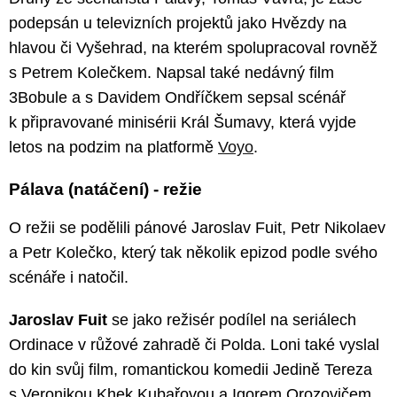
podepsán u televizních projektů jako Hvězdy na
hlavou či Vyšehrad, na kterém spolupracoval rovněž
s Petrem Kolečkem. Napsal také nedávný film
3Bobule a s Davidem Ondříčkem sepsal scénář
k připravované minisérii Král Šumavy, která vyjde
letos na podzim na platformě
Voyo
.
Pálava (natáčení) - režie
O režii se podělili pánové Jaroslav Fuit, Petr Nikolaev
a Petr Kolečko, který tak několik epizod podle svého
scénáře i natočil.
Jaroslav Fuit
se jako režisér podílel na seriálech
Ordinace v růžové zahradě či Polda. Loni také vyslal
do kin svůj film, romantickou komedii Jedině Tereza
s Veronikou Khek Kubařovou a Igorem Orozovičem