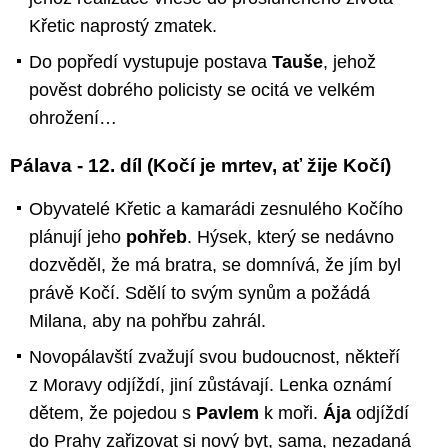
Křetic naprostý zmatek.
Do popředí vystupuje postava
Tauše
, jehož
pověst dobrého policisty se ocitá ve velkém
ohrožení…
Pálava - 12. díl (Kočí je mrtev, ať žije Kočí)
Obyvatelé Křetic a kamarádi zesnulého Kočího
plánují jeho
pohřeb
. Hýsek, který se nedávno
dozvěděl, že má bratra, se domnívá, že jím byl
právě Kočí. Sdělí to svým synům a požádá
Milana, aby na pohřbu zahrál.
Novopálavští zvažují svou budoucnost, někteří
z Moravy odjíždí, jiní zůstávají. Lenka oznámí
dětem, že pojedou s
Pavlem
k moři.
Ája
odjíždí
do Prahy zařizovat si nový byt, sama, nezadaná