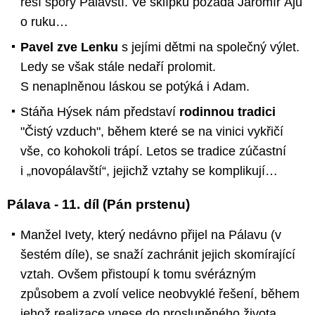
řeší spory Pálavští. Ve sklípku požádá Jaromír Áju
o ruku…
Pavel zve Lenku
s jejími dětmi na společný výlet.
Ledy se však stále nedaří prolomit.
S nenaplněnou láskou se potýká i Adam.
Stáňa Hýsek nám představí
rodinnou tradici
"Čistý vzduch", během které se na vinici vykřičí
vše, co kohokoli trápí. Letos se tradice zúčastní
i „novopálavští“, jejichž vztahy se komplikují…
Pálava - 11. díl (Pán prstenu)
Manžel Ivety, který nedávno přijel na Pálavu (v
šestém díle), se snaží zachránit jejich skomírající
vztah. Ovšem přistoupí k tomu svérázným
způsobem a zvolí velice neobvyklé řešení, během
jehož realizace vnese do prosluněného života