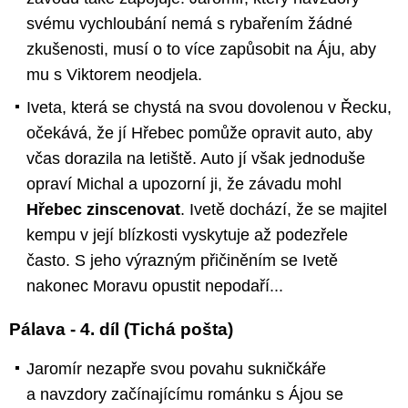
svému vychloubání nemá s rybařením žádné
zkušenosti, musí o to více zapůsobit na Áju, aby
mu s Viktorem neodjela.
Iveta, která se chystá na svou dovolenou v Řecku,
očekává, že jí Hřebec pomůže opravit auto, aby
včas dorazila na letiště. Auto jí však jednoduše
opraví Michal a upozorní ji, že závadu mohl
Hřebec zinscenovat
. Ivetě dochází, že se majitel
kempu v její blízkosti vyskytuje až podezřele
často. S jeho výrazným přičiněním se Ivetě
nakonec Moravu opustit nepodaří...
Pálava - 4. díl (Tichá pošta)
Jaromír nezapře svou povahu sukničkáře
a navzdory začínajícímu románku s Ájou se