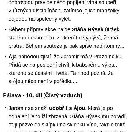
doprovodu pravidelného popíjení vína soupeří
v různých disciplínách, zatímco jejich manželky
odjedou na společný výlet.
Během příprav akce najde
Stáňa Hýsek
útržek
starého dokumentu, ze kterého vyplývá, že má
bratra. Během soutěže je pak spíše nepřítomný...
Ája
náhodou zjistí, že Jaromír má v Praze holku.
Přidá se na poslední chvíli k babskému výletu,
kterého se účastní i Iveta. Ta hned pozná, že
s Ájou něco není v pořádku...
Pálava - 10. díl (Čistý vzduch)
Jaromír se snaží
udobřit s Ájou
, která je po
odhalení jeho lži zhrzená. Stáňa Hýsek mu poradí,
ať ji pozve do sklípku na sklenku vína, takhle totiž