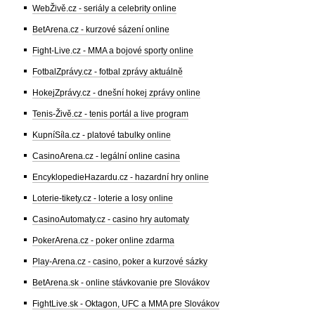
WebŽivě.cz - seriály a celebrity online
BetArena.cz - kurzové sázení online
Fight-Live.cz - MMA a bojové sporty online
FotbalZprávy.cz - fotbal zprávy aktuálně
HokejZprávy.cz - dnešní hokej zprávy online
Tenis-Živě.cz - tenis portál a live program
KupníSíla.cz - platové tabulky online
CasinoArena.cz - legální online casina
EncyklopedieHazardu.cz - hazardní hry online
Loterie-tikety.cz - loterie a losy online
CasinoAutomaty.cz - casino hry automaty
PokerArena.cz - poker online zdarma
Play-Arena.cz - casino, poker a kurzové sázky
BetArena.sk - online stávkovanie pre Slovákov
FightLive.sk - Oktagon, UFC a MMA pre Slovákov