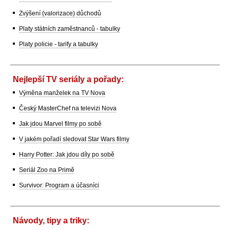
Zvýšení (valorizace) důchodů
Platy státních zaměstnanců - tabulky
Platy policie - tarify a tabulky
Nejlepší TV seriály a pořady:
Výměna manželek na TV Nova
Český MasterChef na televizi Nova
Jak jdou Marvel filmy po sobě
V jakém pořadí sledovat Star Wars filmy
Harry Potter: Jak jdou díly po sobě
Seriál Zoo na Primě
Survivor: Program a účasníci
Návody, tipy a triky: