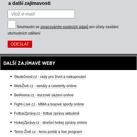
a další zajímavosti
Souhlasím se
zpracováním osobních údajů
pro účely zasílání
obchodních sdělení
DALŠÍ ZAJÍMAVÉ WEBY
Skutečnost.cz - rady pro život a nakupování
WebŽivě.cz - seriály a celebrity online
BetArena.cz - kurzové sázení online
Fight-Live.cz - MMA a bojové sporty online
FotbalZprávy.cz - fotbal zprávy aktuálně
HokejZprávy.cz - dnešní hokej zprávy online
Tenis-Živě.cz - tenis portál a live program