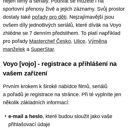
nejen filmy a seriály. Podívat se můžete i na
sportovní přenosy živě a jejich záznamy. Svůj prostor
dostaly také
pořady pro děti
. Nejzajímavější jsou
ovšem díly jednotlivých seriálů, které dívák na Voyo
zhlédne se 7 denním předstihem. To platí například
pro pořady
Masterchef Česko
,
Ulice
,
Výměna
manželek
a
SuperStar
.
Voyo [vojo] - registrace a přihlášení na
vašem zařízení
Prvním krokem k široké nabídce filmů, seriálů
a pořadů je registrace na stránce. Při té vyplníte jen
několik základních informací:
e-mail a heslo
, které budou sloužit jako vaše
přihlašovací údaje