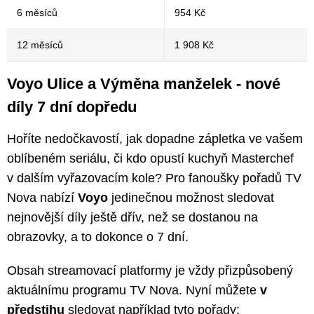
6 měsíců
954 Kč
12 měsíců
1 908 Kč
Voyo Ulice a Výměna manželek - nové
díly 7 dní dopředu
Hoříte nedočkavostí, jak dopadne zápletka ve vašem
oblíbeném seriálu, či kdo opustí kuchyň Masterchef
v dalším vyřazovacím kole? Pro fanoušky pořadů TV
Nova nabízí
Voyo
jedinečnou možnost sledovat
nejnovější díly ještě dřív, než se dostanou na
obrazovky, a to dokonce o 7 dní.
Obsah streamovací platformy je vždy přizpůsobený
aktuálnímu programu TV Nova. Nyní můžete
v
předstihu
sledovat například tyto pořady: