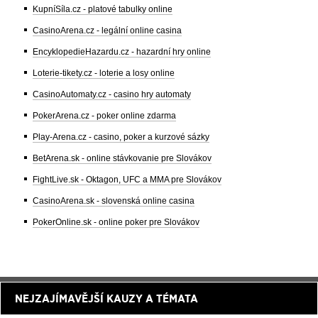
KupníSíla.cz - platové tabulky online
CasinoArena.cz - legální online casina
EncyklopedieHazardu.cz - hazardní hry online
Loterie-tikety.cz - loterie a losy online
CasinoAutomaty.cz - casino hry automaty
PokerArena.cz - poker online zdarma
Play-Arena.cz - casino, poker a kurzové sázky
BetArena.sk - online stávkovanie pre Slovákov
FightLive.sk - Oktagon, UFC a MMA pre Slovákov
CasinoArena.sk - slovenská online casina
PokerOnline.sk - online poker pre Slovákov
NEJZAJÍMAVĚJŠÍ KAUZY A TÉMATA