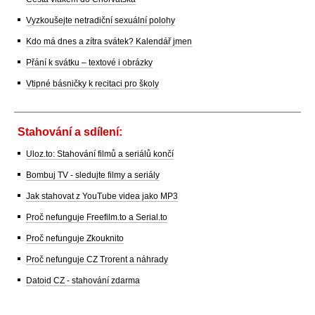
Vyzkoušejte netradiční sexuální polohy
Kdo má dnes a zítra svátek? Kalendář jmen
Přání k svátku – textové i obrázky
Vtipné básničky k recitaci pro školy
Stahování a sdílení:
Uloz.to: Stahování filmů a seriálů končí
Bombuj TV - sledujte filmy a seriály
Jak stahovat z YouTube videa jako MP3
Proč nefunguje Freefilm.to a Serial.to
Proč nefunguje Zkouknito
Proč nefunguje CZ Trorent a náhrady
Datoid CZ - stahování zdarma