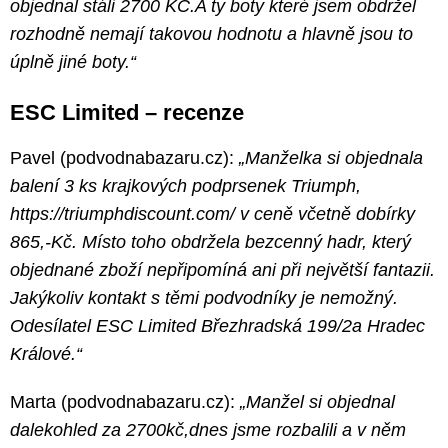
objednal stáli 2700 KČ.A ty boty které jsem obdržel
rozhodně nemají takovou hodnotu a hlavně jsou to
úplně jiné boty.“
ESC Limited – recenze
Pavel (podvodnabazaru.cz):
„Manželka si objednala
balení 3 ks krajkových podprsenek Triumph,
https://triumphdiscount.com/ v ceně včetně dobírky
865,-Kč. Místo toho obdržela bezcenný hadr, který
objednané zboží nepřipomíná ani při největší fantazii.
Jakýkoliv kontakt s těmi podvodníky je nemožný.
Odesílatel ESC Limited Březhradská 199/2a Hradec
Králové.“
Marta (podvodnabazaru.cz):
„Manžel si objednal
dalekohled za 2700kč,dnes jsme rozbalili a v něm