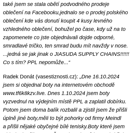
také jsem se stala obětí podvodného prodeje
oblečení na Facebooku,jednalo se o prodej polského
oblečení kde vás donutí koupit 4 kusy levného
vzhledného oblečení, bohužel po čase, kdy už na to
zapomenete co jste objednàvali dojde odporné,
smradlavé tričko, ten smrad budu mít navždy v nose.
...jedná se jak jinak o JIASUDA SUPPLY CHAINS!!!!!!
Co s tím? PPL nepomůže...“
Radek Donát (vasestiznosti.cz):
„Dne 16.10.2024
jsem si objednal boty na internetovém obchodě
www.tf6k8kzv.live. Dnes 1.10.2024 jsem boty
vyzvednul na výdejním místě PPL a zaplatil dobírku.
Potom jsem doma balík rozbalil a zjistil jsem že přišli
úplně jiné boty,měli to být pohorky od firmy Meindl
a přišli nějaké obyčejné bílé tenisky.Boty které jsem