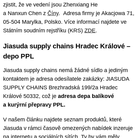
zjistit, že ve vedení jsou Zhenxiang He
a Nanxun Chen z
Číny
. Adresa firmy je Akacjowa 71,
05-504 Marylka, Polsko. Více informací najdete ve
Státním soudním rejstříku (KRS)
ZDE
.
Jiasuda supply chains Hradec Králové –
depo PPL
Jiasuda supply chains nemá žádné sídlo a jediným
kontaktem je adresa odesílatele zakázky: JIASUDA
SUPPLY CHAINS Brezhradská 199/2a Hradec
Králové 50332, což je
adresa depa balíkové
a kurýrní přepravy PPL.
V našem článku najdete seznam produktů, které
Jiasuda v rámci časově omezených nabídek inzeruje
na internetu a sociálních sítích. Ty by vám měly