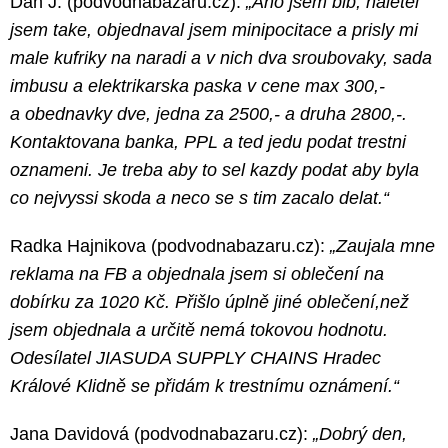
Dan J. (podvodnabazaru.cz):
„Ano jsem blb, naletel
jsem take, objednaval jsem minipocitace a prisly mi
male kufriky na naradi a v nich dva sroubovaky, sada
imbusu a elektrikarska paska v cene max 300,-
a obednavky dve, jedna za 2500,- a druha 2800,-.
Kontaktovana banka, PPL a ted jedu podat trestni
oznameni. Je treba aby to sel kazdy podat aby byla
co nejvyssi skoda a neco se s tim zacalo delat.“
Radka Hajnikova (podvodnabazaru.cz):
„Zaujala mne
reklama na FB a objednala jsem si oblečení na
dobírku za 1020 Kč. Přišlo úplně jiné oblečení,než
jsem objednala a určitě nemá tokovou hodnotu.
Odesílatel JIASUDA SUPPLY CHAINS Hradec
Králové Klidně se přidám k trestnímu oznámení.“
Jana Davidová (podvodnabazaru.cz):
„Dobrý den,