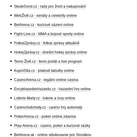
Skutečnost.cz - rady pro život a nakupování
WebŽivě.cz - seriály a celebrity online
BetArena.cz - kurzové sázení online
Fight-Live.cz - MMA a bojové sporty online
FotbalZprávy.cz - fotbal zprávy aktuálně
HokejZprávy.cz - dnešní hokej zprávy online
Tenis-Živě.cz - tenis portál a live program
KupníSíla.cz - platové tabulky online
CasinoArena.cz - legální online casina
EncyklopedieHazardu.cz - hazardní hry online
Loterie-tikety.cz - loterie a losy online
CasinoAutomaty.cz - casino hry automaty
PokerArena.cz - poker online zdarma
Play-Arena.cz - casino, poker a kurzové sázky
BetArena.sk - online stávkovanie pre Slovákov