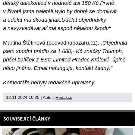
dětský dalekohled v hodnotě asi 150 Kč,Prvně
v životě jsme naletěli.Bylo by dobré se domluvit
a udělat mu škodu jinak.Udělat objednávky
a nevyzvedávat,ať má aspoň nějakou škodu“
Martina Štětinová (podvodnabazaru.cz):
„Objednala
jsem spodní prádlo za 1.680,- Kč značky Triumph,
přišel balíček z ESC Limited Hradec Králové, úplně
něco jiného. Email nefunguje, kontakt žádný.“
Komentáře nebyly redakčně upraveny.
12.11.2024 10:25
| Autor:
Redakce
SOUVISEJÍCÍ ČLÁNKY