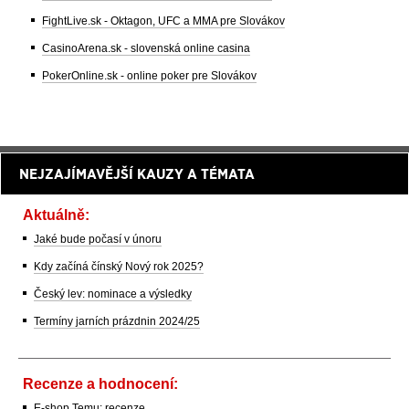
FightLive.sk - Oktagon, UFC a MMA pre Slovákov
CasinoArena.sk - slovenská online casina
PokerOnline.sk - online poker pre Slovákov
NEJZAJÍMAVĚJŠÍ KAUZY A TÉMATA
Aktuálně:
Jaké bude počasí v únoru
Kdy začíná čínský Nový rok 2025?
Český lev: nominace a výsledky
Termíny jarních prázdnin 2024/25
Recenze a hodnocení:
E-shop Temu: recenze