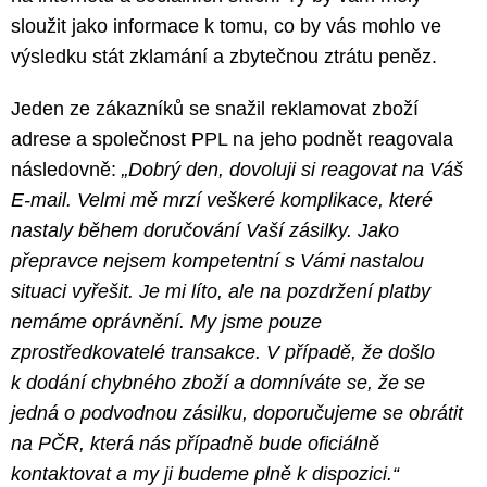
sloužit jako informace k tomu, co by vás mohlo ve
výsledku stát zklamání a zbytečnou ztrátu peněz.
Jeden ze zákazníků se snažil reklamovat zboží
adrese a společnost PPL na jeho podnět reagovala
následovně:
„Dobrý den, dovoluji si reagovat na Váš
E-mail. Velmi mě mrzí veškeré komplikace, které
nastaly během doručování Vaší zásilky. Jako
přepravce nejsem kompetentní s Vámi nastalou
situaci vyřešit. Je mi líto, ale na pozdržení platby
nemáme oprávnění. My jsme pouze
zprostředkovatelé transakce. V případě, že došlo
k dodání chybného zboží a domníváte se, že se
jedná o podvodnou zásilku, doporučujeme se obrátit
na PČR, která nás případně bude oficiálně
kontaktovat a my ji budeme plně k dispozici.“