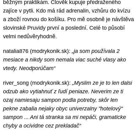
běžným praktikám. Člověk kupuje předraženého
zajíce v pytli. Kdo má rád adrenalin, vzhůru do kvízu
a zboží rovnou do košíku. Pro mě osobně je návštěva
slovinské Pruvidy první a poslední. Celé to působí
velmi nedůvěryhodně.
natalia876 (modrykonik.sk):
„ja som používala 2
mesiace a nikdy som nemala viac suché vlasy ako
vtedy. Neodporúčam“
river_song (modrykonik.sk):
„Myslim ze je to len dalsi
odzub ako vytiahnuť z ľudí peniaze. Neverim ze ti
ozaj namiesaju sampon podla potreby, skôr len
pekne zabalia nejaky obyc univerzalny "hotelový"
sampon ... Ani tá stranka sa mi nepáči, gramaticke
chyby a ocividne cez prekladač“