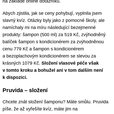
na základě online dotazníku.
Abych zjistila, jak se ceny pohybují, vyplnila jsem
slavný kvíz. Otázky byly jako z pomocné školy, ale
namíchaly mi na míru následující bezejmenné
produkty: šampon (500 ml) za 519 Kč, zvýhodněný
balíček šampon s kondicionérem za zvýhodněnou
cenu 779 Kč a šampon s kondicionérem
a bezoplachovým kondicionérem se slevou za
krásných 1079 Kč.
Složení vlasové péče však
v tomto kroku a bohužel ani v tom dalším není
k dispozici.
Pruvida – složení
Chcete znát složení šamponu? Máte smůlu. Pruvida
píše, že až vyřešíte kvíz, máte jim na