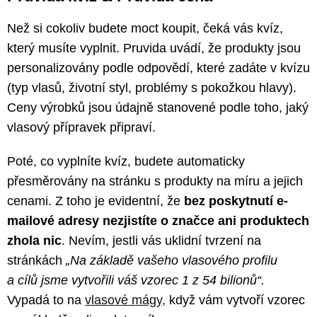
Než si cokoliv budete moct koupit, čeká vás kvíz,
který musíte vyplnit. Pruvida uvádí, že produkty jsou
personalizovány podle odpovědí, které zadáte v kvízu
(typ vlasů, životní styl, problémy s pokožkou hlavy).
Ceny výrobků jsou údajně stanovené podle toho, jaký
vlasový přípravek připraví.
Poté, co vyplníte kvíz, budete automaticky
přesměrovány na stránku s produkty na míru a jejich
cenami. Z toho je evidentní, že
bez poskytnutí e-
mailové adresy nezjistíte o značce ani produktech
zhola nic
. Nevím, jestli vás uklidní tvrzení na
stránkách
„Na základě vašeho vlasového profilu
a cílů jsme vytvořili váš vzorec 1 z 54 bilionů“.
Vypadá to na
vlasové mágy,
když vám vytvoří vzorec