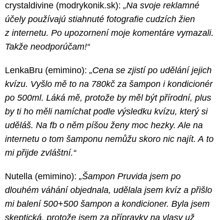
crystaldivine (modrykonik.sk):
„Na svoje reklamné
účely používajú stiahnuté fotografie cudzích žien
z internetu. Po upozornení moje komentáre vymazali.
Takže neodporúčam!“
LenkaBru (emimino):
„Cena se zjistí po udělání jejich
kvízu. Vyšlo mě to na 780kč za šampon i kondicionér
po 500ml. Láká mě, protože by měl být přírodní, plus
by ti ho měli namíchat podle výsledku kvízu, který si
uděláš. Na fb o něm píšou ženy moc hezky. Ale na
internetu o tom šamponu nemůžu skoro nic najít. A to
mi přijde zvláštní.“
Nutella (emimino):
„Šampon Pruvida jsem po
dlouhém váhání objednala, udělala jsem kvíz a přišlo
mi balení 500+500 šampon a kondicioner. Byla jsem
skeptická, protože jsem za přípravky na vlasy už