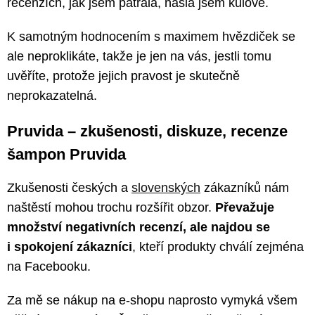
recenzích, jak jsem pátrala, našla jsem kulové.
K samotným hodnocením s maximem hvězdiček se
ale neproklikáte, takže je jen na vás, jestli tomu
uvěříte, protože jejich pravost je skutečně
neprokazatelná.
Pruvida – zkušenosti, diskuze, recenze
šampon Pruvida
Zkušenosti českých a
slovenských
zákazníků nám
naštěstí mohou trochu rozšířit obzor.
Převažuje
množství negativních recenzí, ale najdou se
i spokojení zákazníci
, kteří produkty chválí zejména
na Facebooku.
Za mě se nákup na e-shopu naprosto vymyká všem