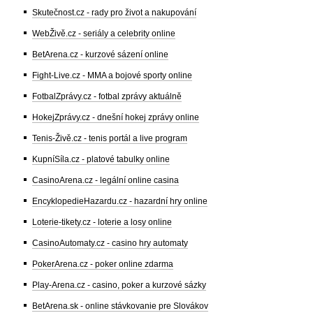
Skutečnost.cz - rady pro život a nakupování
WebŽivě.cz - seriály a celebrity online
BetArena.cz - kurzové sázení online
Fight-Live.cz - MMA a bojové sporty online
FotbalZprávy.cz - fotbal zprávy aktuálně
HokejZprávy.cz - dnešní hokej zprávy online
Tenis-Živě.cz - tenis portál a live program
KupníSíla.cz - platové tabulky online
CasinoArena.cz - legální online casina
EncyklopedieHazardu.cz - hazardní hry online
Loterie-tikety.cz - loterie a losy online
CasinoAutomaty.cz - casino hry automaty
PokerArena.cz - poker online zdarma
Play-Arena.cz - casino, poker a kurzové sázky
BetArena.sk - online stávkovanie pre Slovákov