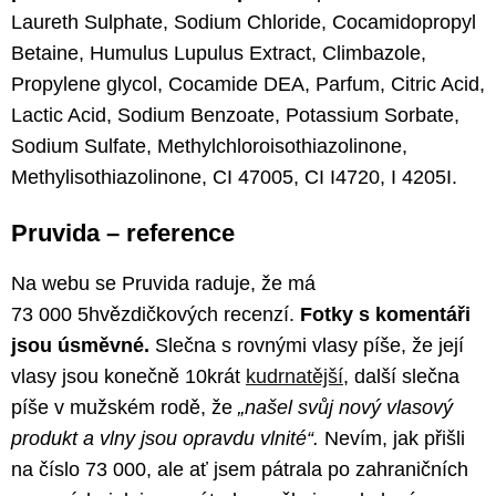
Laureth Sulphate, Sodium Chloride, Cocamidopropyl
Betaine, Humulus Lupulus Extract, Climbazole,
Propylene glycol, Cocamide DEA, Parfum, Citric Acid,
Lactic Acid, Sodium Benzoate, Potassium Sorbate,
Sodium Sulfate, Methylchloroisothiazolinone,
Methylisothiazolinone, CI 47005, CI I4720, I 4205I.
Pruvida – reference
Na webu se Pruvida raduje, že má
73 000 5hvězdičkových recenzí.
Fotky s komentáři
jsou úsměvné.
Slečna s rovnými vlasy píše, že její
vlasy jsou konečně 10krát
kudrnatější
, další slečna
píše v mužském rodě, že
„našel svůj nový vlasový
produkt a vlny jsou opravdu vlnité“.
Nevím, jak přišli
na číslo 73 000, ale ať jsem pátrala po zahraničních