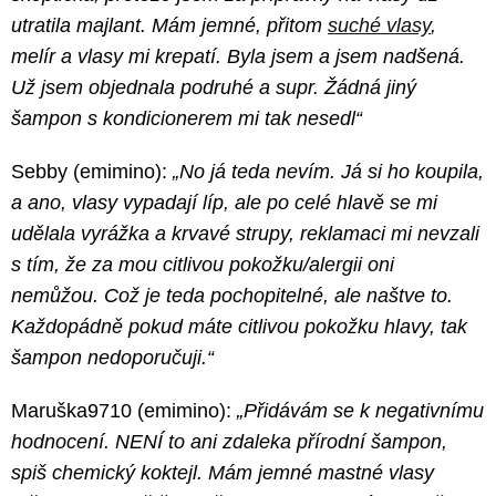
utratila majlant. Mám jemné, přitom
suché vlasy
,
melír a vlasy mi krepatí. Byla jsem a jsem nadšená.
Už jsem objednala podruhé a supr. Žádná jiný
šampon s kondicionerem mi tak nesedl“
Sebby (emimino):
„No já teda nevím. Já si ho koupila,
a ano, vlasy vypadají líp, ale po celé hlavě se mi
udělala vyrážka a krvavé strupy, reklamaci mi nevzali
s tím, že za mou citlivou pokožku/alergii oni
nemůžou. Což je teda pochopitelné, ale naštve to.
Každopádně pokud máte citlivou pokožku hlavy, tak
šampon nedoporučuji.“
Maruška9710 (emimino):
„Přidávám se k negativnímu
hodnocení. NENÍ to ani zdaleka přírodní šampon,
spiš chemický koktejl. Mám jemné mastné vlasy