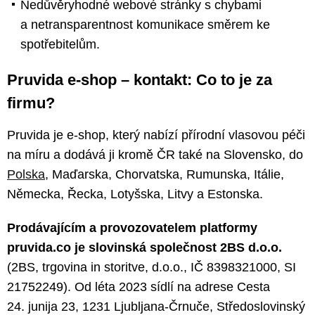
Nedůvěryhodné webové stránky s chybami
a netransparentnost komunikace směrem ke
spotřebitelům.
Pruvida e-shop – kontakt: Co to je za
firmu?
Pruvida je e-shop, který nabízí přírodní vlasovou péči
na míru a dodává ji kromě ČR také na Slovensko, do
Polska
, Maďarska, Chorvatska, Rumunska, Itálie,
Německa, Řecka, Lotyšska, Litvy a Estonska.
Prodávajícím a provozovatelem platformy
pruvida.co je slovinská společnost 2BS d.o.o.
(2BS, trgovina in storitve, d.o.o., IČ 8398321000, SI
21752249). Od léta 2023 sídlí na adrese Cesta
24. junija 23, 1231 Ljubljana-Črnuče, Středoslovinský