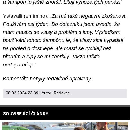
a šampon to ještě zhoršil. Lituji vyhozených peněz!“
Ystavalli (emimino):
„Za mě také negativní zkušenost.
Používám asi týden. Do dotazníku jsem uvedla, že
mám mastici se vlasy a problém s lupy. Výsledkem
používání tohoto šampónu je, že vlasy sice vypadají
na pohled o dost lépe, ale mastí se rychleji než
předtím a lupy se mi zhoršily. Takže určitě
nedoporučuji.“
Komentáře nebyly redakčně upraveny.
08.02.2024 23:39
| Autor:
Redakce
SOUVISEJÍCÍ ČLÁNKY