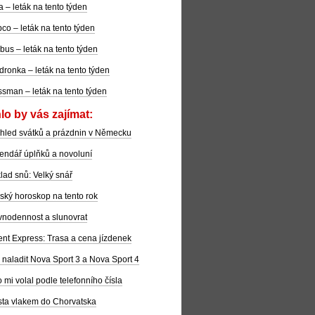
la – leták na tento týden
co – leták na tento týden
bus – leták na tento týden
dronka – leták na tento týden
sman – leták na tento týden
lo by vás zajímat:
hled svátků a prázdnin v Německu
endář úplňků a novoluní
lad snů: Velký snář
ský horoskop na tento rok
nodennost a slunovrat
ent Express: Trasa a cena jízdenek
 naladit Nova Sport 3 a Nova Sport 4
 mi volal podle telefonního čísla
ta vlakem do Chorvatska