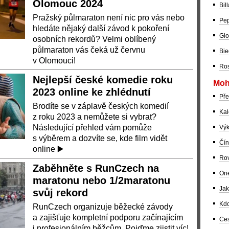
Olomouc 2024
Bil
Pražský půlmaraton není nic pro vás nebo
Pep
hledáte nějaký další závod k pokoření
Glo
osobních rekordů? Velmi oblíbený
půlmaraton vás čeká už červnu
Bie
v Olomouci!
Ros
Nejlepší české komedie roku
Moh
2023 online ke zhlédnutí
Pře
Brodíte se v záplavě českých komedií
Kal
z roku 2023 a nemůžete si vybrat?
Následující přehled vám pomůže
Výk
s výběrem a dozvíte se, kde film vidět
Čín
online ▶️
Rov
Zaběhněte s RunCzech na
Ori
maratonu nebo 1/2maratonu
Jak
svůj rekord
Kdo
RunCzech organizuje běžecké závody
a zajišťuje kompletní podporu začínajícím
Ces
i profesionálním běžcům. Pojďme zjistit víc!