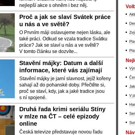
nejlepší akce s ohněm i bez něj.
Volb
Akt
Proč a jak se slaví Svátek práce
u nás a ve světě?
Dem
O Prvním máji oslavujeme nejen lásku, ale
Zvý
také práci. Odkud se vzala tradice Svátku
Pla
práce? Jak se slaví u nás a ve světě?
Pla
V tomto článku se dozvíte...
Nejl
Stavění májky: Datum a další
Vý
informace, které vás zajímají
Čes
Stavění májky je jarní slavnost, jejíž kořeny
sahají až do pohanské doby. Přečtěte si,
Jak
proč se staví, kdy, jak a jaké tradice jsou
V j
s ní spojené.
Har
Druhá řada krimi seriálu Stíny
Ser
v mlze na ČT – celé epizody
online
Sur
Česká televize představuje novou řadu
Návo