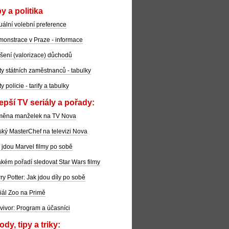
y a politika
uální volební preference
onstrace v Praze - informace
šení (valorizace) důchodů
ty státních zaměstnanců - tabulky
ty policie - tarify a tabulky
epší TV seriály a pořady:
měna manželek na TV Nova
ký MasterChef na televizi Nova
 jdou Marvel filmy po sobě
akém pořadí sledovat Star Wars filmy
ry Potter: Jak jdou díly po sobě
iál Zoo na Primě
vivor: Program a účasníci
dy, tipy a triky: