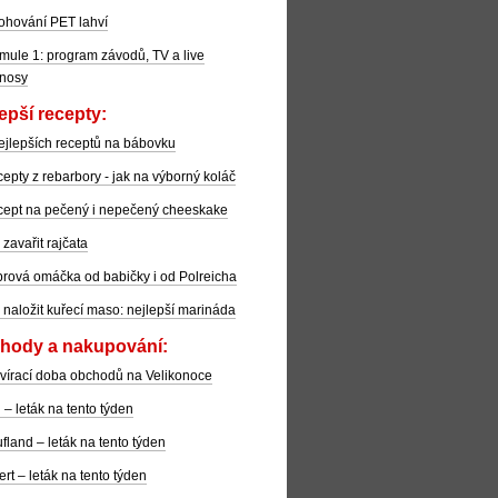
ohování PET lahví
mule 1: program závodů, TV a live
nosy
epší recepty:
ejlepších receptů na bábovku
epty z rebarbory - jak na výborný koláč
ept na pečený i nepečený cheeskake
 zavařit rajčata
rová omáčka od babičky i od Polreicha
 naložit kuřecí maso: nejlepší marináda
hody a nakupování:
vírací doba obchodů na Velikonoce
l – leták na tento týden
fland – leták na tento týden
ert – leták na tento týden