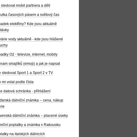
 sledovat mobil partnera a dětí
ulka časových pásem a světový čas
adek elektřiny? Kde jsou aktuálně
távky
árie vody aktuálně - kde jsou hlášené
uchy
adky O2 - televize, internet, mobily
nam smajlíků (emoji) a jak je napsat
 sledovat Sport 1 a Sport 2 v TV
 mi volal podle čísla
e datová schránka - přihlášení
arská dálniční známka – cena, nákup
ine
venská dálniční známka – placené úseky
niční poplatky a známka v Rakousku
latky na italských dálnicích