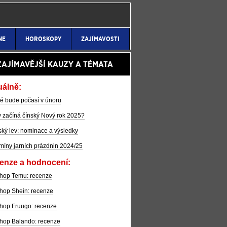
NE
HOROSKOPY
ZAJÍMAVOSTI
ZAJÍMAVĚJŠÍ KAUZY A TÉMATA
uálně:
é bude počasí v únoru
 začíná čínský Nový rok 2025?
ký lev: nominace a výsledky
míny jarních prázdnin 2024/25
enze a hodnocení:
hop Temu: recenze
hop Shein: recenze
hop Fruugo: recenze
hop Balando: recenze