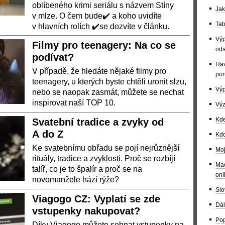
oblíbeného krimi seriálu s názvem Stíny
Jak
v mlze. O čem bude✔️ a koho uvidíte
Tab
v hlavních rolích ✔️se dozvíte v článku.
Výp
Filmy pro teenagery: Na co se
ods
podívat?
Hav
V případě, že hledáte nějaké filmy pro
por
teenagery, u kterých byste chtěli uronit slzu,
Výp
nebo se naopak zasmát, můžete se nechat
inspirovat naší TOP 10.
Výz
Kde
Svatební tradice a zvyky od
A do Z
Kdo
Ke svatebnímu obřadu se pojí nejrůznější
Moj
rituály, tradice a zvyklosti. Proč se rozbíjí
Maď
talíř, co je to špalír a proč se na
onl
novomanžele hází rýže?
Slo
Viagogo CZ: Vyplatí se zde
Dál
vstupenky nakupovat?
Pop
Díky Viagogo můžete sehnat vstupenky na