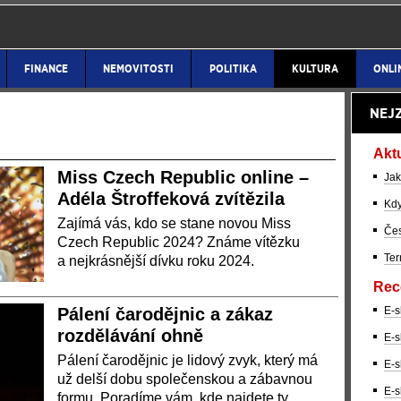
FINANCE
NEMOVITOSTI
POLITIKA
KULTURA
ONLI
NEJ
Akt
Miss Czech Republic online –
Jak
Adéla Štroffeková zvítězila
Kdy
Zajímá vás, kdo se stane novou Miss
Čes
Czech Republic 2024? Známe vítězku
Ter
a nejkrásnější dívku roku 2024.
Rec
Pálení čarodějnic a zákaz
E-s
rozdělávání ohně
E-s
Pálení čarodějnic je lidový zvyk, který má
E-s
už delší dobu společenskou a zábavnou
E-s
formu. Poradíme vám, kde najdete ty