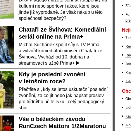
kulturní nebo sportovní akce, které jsou
Zál
jinde již vyprodané. Je však nákup u této
For
společnosti bezpečný?
pře
Chataři ze Švihova: Komediální
Nejl
seriál online na Prima+
7 n
Michal Suchánek spojil síly s TV Prima
Rec
a vytvořil komediální minisérii Chataři ze
Rec
Švihova. Vychází od 10. dubna na
streamovací službě Prima+ ▶️
Jak
Kop
Kdy je poslední zvonění
v letošním roce?
Jak
Přečtěte si, kdy se letos uskuteční poslední
Obc
zvonění, za co jít nebo jak napsat proslov
Ote
pro třídní/ho učitele/ku i celý pedagogický
sbor.
Lid
Kau
Vše o běžeckém závodu
RunCzech Mattoni 1/2Maratonu
Alb