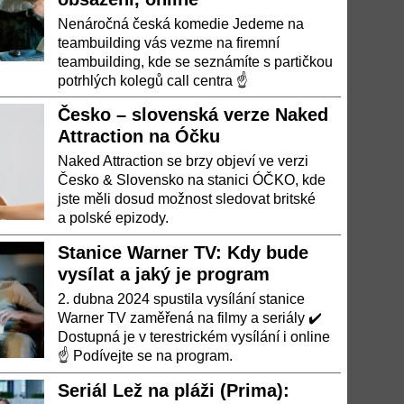
Nenáročná česká komedie Jedeme na
teambuilding vás vezme na firemní
teambuilding, kde se seznámíte s partičkou
potrhlých kolegů call centra ☝
Česko – slovenská verze Naked
Attraction na Óčku
Naked Attraction se brzy objeví ve verzi
Česko & Slovensko na stanici ÓČKO, kde
jste měli dosud možnost sledovat britské
a polské epizody.
Stanice Warner TV: Kdy bude
vysílat a jaký je program
2. dubna 2024 spustila vysílání stanice
Warner TV zaměřená na filmy a seriály ✔️
Dostupná je v terestrickém vysílání i online
☝ Podívejte se na program.
Seriál Lež na pláži (Prima):