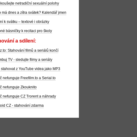
koušejte netradiční sexuální polohy
 má dnes a zítra svátek? Kalendář jmen
ní k svátku – textové i obrázky
pné básničky k recitaci pro školy
ování a sdílení:
z.to: Stahování filmů a seriálů končí
buj TV - sledujte filmy a seriály
 stahovat z YouTube videa jako MP3
č nefunguje Freefilm.to a Serial.to
č nefunguje Zkouknito
č nefunguje CZ Trorent a náhrady
oid CZ - stahování zdarma