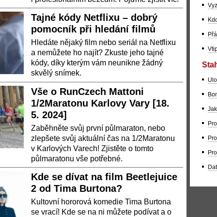
Vyz
Tajné kódy Netflixu – dobrý
Kdo
pomocník při hledání filmů
Přá
Hledáte nějaký film nebo seriál na Netflixu
Vti
a nemůžete ho najít? Zkuste jeho tajné
kódy, díky kterým vám neunikne žádný
Stah
skvělý snímek.
Ulo
Vše o RunCzech Mattoni
Bom
1/2Maratonu Karlovy Vary [18.
Jak
5. 2024]
Pro
Zaběhněte svůj první půlmaraton, nebo
zlepšete svůj aktuální čas na 1/2Maratonu
Pro
v Karlových Varech! Zjistěte o tomto
Pro
půlmaratonu vše potřebné.
Dat
Kde se dívat na film Beetlejuice
2 od Tima Burtona?
Kultovní hororová komedie Tima Burtona
se vrací! Kde se na ni můžete podívat a o