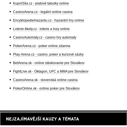
KupníSíla.cz - platové tabulky online
CasinoArena.cz - legální online casina
EncyklopedieHazardu.cz - hazardní hry online
Loterie-tikety.cz - loterie a losy online
CasinoAutomaty.cz - casino hry automaty
PokerArena.cz - poker online zdarma
Play-Arena.cz - casino, poker a kurzové sázky
BetArena.sk - online stávkovanie pre Slovákov
FightLive.sk - Oktagon, UFC a MMA pre Slovákov
CasinoArena.sk - slovenská online casina
PokerOnline.sk - online poker pre Slovákov
NEJZAJÍMAVĚJŠÍ KAUZY A TÉMATA