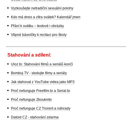
Vyzkoušejte netradiční sexuální polohy
Kdo má dnes a zítra svátek? Kalendář jmen
Přání k svátku – textové i obrázky
Vtipné básničky k recitaci pro školy
Stahování a sdílení:
Uloz.to: Stahování filmů a seriálů končí
Bombuj TV - sledujte filmy a seriály
Jak stahovat z YouTube videa jako MP3
Proč nefunguje Freefilm.to a Serial.to
Proč nefunguje Zkouknito
Proč nefunguje CZ Trorent a náhrady
Datoid CZ - stahování zdarma