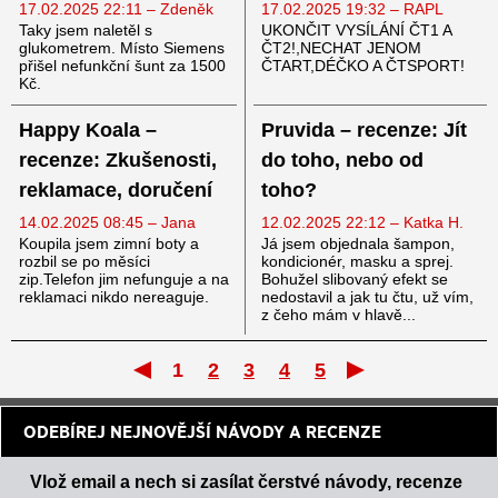
17.02.2025 22:11 – Zdeněk
17.02.2025 19:32 – RAPL
Taky jsem naletěl s
UKONČIT VYSÍLÁNÍ ČT1 A
glukometrem. Místo Siemens
ČT2!,NECHAT JENOM
přišel nefunkční šunt za 1500
ČTART,DÉČKO A ČTSPORT!
Kč.
Happy Koala –
Pruvida – recenze: Jít
recenze: Zkušenosti,
do toho, nebo od
reklamace, doručení
toho?
14.02.2025 08:45 – Jana
12.02.2025 22:12 – Katka H.
Koupila jsem zimní boty a
Já jsem objednala šampon,
rozbil se po měsíci
kondicionér, masku a sprej.
zip.Telefon jim nefunguje a na
Bohužel slibovaný efekt se
reklamaci nikdo nereaguje.
nedostavil a jak tu čtu, už vím,
z čeho mám v hlavě...
1
2
3
4
5
První
Posle
ODEBÍREJ NEJNOVĚJŠÍ NÁVODY A RECENZE
Vlož email a nech si zasílat čerstvé návody, recenze