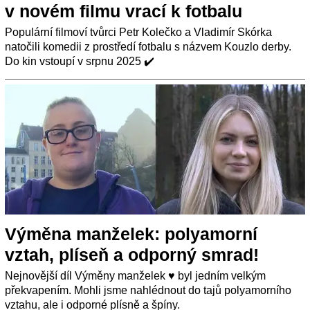
v novém filmu vrací k fotbalu
Populární filmoví tvůrci Petr Kolečko a Vladimír Skórka
natočili komedii z prostředí fotbalu s názvem Kouzlo derby.
Do kin vstoupí v srpnu 2025 ✔️
Výměna manželek: polyamorní
vztah, plíseň a odporný smrad!
Nejnovější díl Výměny manželek ♥️ byl jedním velkým
překvapením. Mohli jsme nahlédnout do tajů polyamorního
vztahu, ale i odporné plísně a špíny.