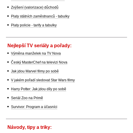
Zvýšení (valorizace) důchodů
Platy státních zaměstnanců - tabulky
Platy policie - tarify a tabulky
Nejlepší TV seriály a pořady:
Výměna manželek na TV Nova
Český MasterChef na televizi Nova
Jak jdou Marvel filmy po sobě
V jakém pořadí sledovat Star Wars filmy
Harry Potter: Jak jdou díly po sobě
Seriál Zoo na Primě
Survivor: Program a účasníci
Návody, tipy a triky: