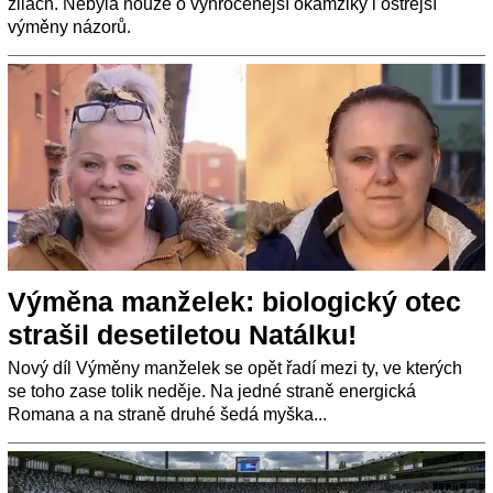
žilách. Nebyla nouze o vyhrocenější okamžiky i ostřejší
výměny názorů.
Výměna manželek: biologický otec
strašil desetiletou Natálku!
Nový díl Výměny manželek se opět řadí mezi ty, ve kterých
se toho zase tolik neděje. Na jedné straně energická
Romana a na straně druhé šedá myška...