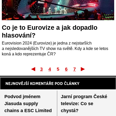
Co je to Eurovize a jak dopadlo
hlasování?
Eurovision 2024 (Eurovize) je jedna z nejstarších
a nejsledovanějších TV show na světě. Kdy a kde se letos
koná a kdo reprezentuje ČR?
3
4
5
6
7
První
Posle
NEJNOVĚJŠÍ KOMENTÁŘE POD ČLÁNKY
Podvod jménem
Jarní program České
Jiasuda supply
televize: Co se
chains a ESC Limited
chystá?