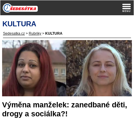
KULTURA
Sedesatka.cz
>
Rubriky
>
KULTURA
Výměna manželek: zanedbané děti,
drogy a sociálka?!