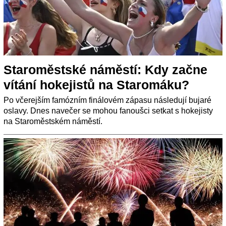
Staroměstské náměstí: Kdy začne
vítání hokejistů na Staromáku?
Po včerejším famózním finálovém zápasu následují bujaré
oslavy. Dnes navečer se mohou fanoušci setkat s hokejisty
na Staroměstském náměstí.