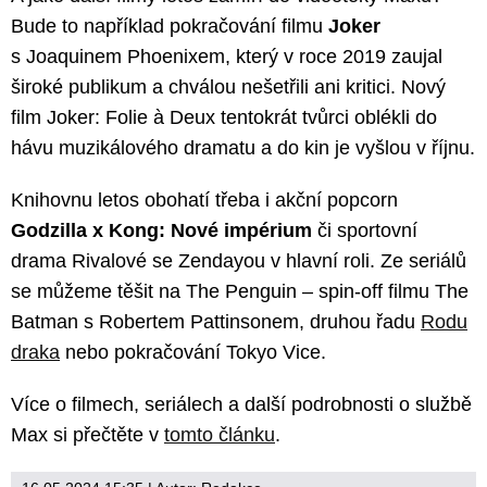
Bude to například pokračování filmu
Joker
s Joaquinem Phoenixem, který v roce 2019 zaujal
široké publikum a chválou nešetřili ani kritici. Nový
film Joker: Folie à Deux tentokrát tvůrci oblékli do
hávu muzikálového dramatu a do kin je vyšlou v říjnu.
Knihovnu letos obohatí třeba i akční popcorn
Godzilla x Kong: Nové impérium
či sportovní
drama Rivalové se Zendayou v hlavní roli. Ze seriálů
se můžeme těšit na The Penguin – spin-off filmu The
Batman s Robertem Pattinsonem, druhou řadu
Rodu
draka
nebo pokračování Tokyo Vice.
Více o filmech, seriálech a další podrobnosti o službě
Max si přečtěte v
tomto článku
.