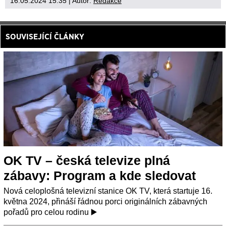
16.05.2024 15:35
| Autor:
Redakce
SOUVISEJÍCÍ ČLÁNKY
OK TV – česká televize plná
zábavy: Program a kde sledovat
Nová celoplošná televizní stanice OK TV, která startuje 16.
května 2024, přináší řádnou porci originálních zábavných
pořadů pro celou rodinu ▶️