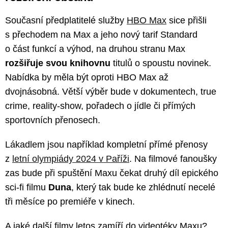
Současní předplatitelé služby
HBO Max
sice přišli
s přechodem na Max a jeho nový tarif Standard
o část funkcí a výhod, na druhou stranu Max
rozšiřuje svou knihovnu
titulů o spoustu novinek.
Nabídka by měla být oproti HBO Max až
dvojnásobná. Větší výběr bude v dokumentech, true
crime, reality-show, pořadech o jídle či přímých
sportovních přenosech.
Lákadlem jsou například kompletní přímé přenosy
z
letní olympiády 2024 v Paříži
. Na filmové fanoušky
zas bude při spuštění Maxu čekat druhý díl epického
sci-fi filmu
Duna
, který tak bude ke zhlédnutí necelé
tři měsíce po premiéře v kinech.
A jaké další filmy letos zamíří do videotéky Maxu?