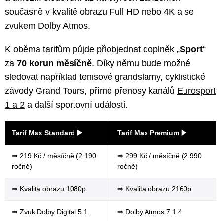
současně v kvalitě obrazu Full HD nebo 4K a se
zvukem Dolby Atmos.
K oběma tarifům půjde přiobjednat doplněk „
Sport
“
za
70 korun měsíčně
. Díky němu bude možné
sledovat například tenisové grandslamy, cyklistické
závody Grand Tours, přímé přenosy kanálů
Eurosport
1 a 2
a další sportovní události.
Tarif Max Standard ▶️
Tarif Max Premium ▶️
⇒ 219 Kč / měsíčně (2 190
⇒ 299 Kč / měsíčně (2 990
ročně)
ročně)
⇒ Kvalita obrazu 1080p
⇒ Kvalita obrazu 2160p
⇒ Zvuk Dolby Digital 5.1
⇒ Dolby Atmos 7.1.4