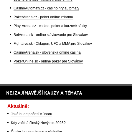
CasinoAutomaty.cz - casino hry automaty
PokerArena.cz - poker online zdarma
Play-Arena.cz - casino, poker a kurzové sázky
BetArena.sk - online stávkovanie pre Slovákov
FightLive.sk - Oktagon, UFC a MMA pre Slovákov
CasinoArena.sk - slovenská online casina
PokerOnline.sk - online poker pre Slovákov
NEJZAJÍMAVĚJŠÍ KAUZY A TÉMATA
Aktuálně:
Jaké bude počasí v únoru
Kdy začíná čínský Nový rok 2025?
Český lev: nominace a výsledky