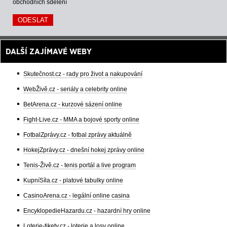
obchodních sdělení
DALŠÍ ZAJÍMAVÉ WEBY
Skutečnost.cz - rady pro život a nakupování
WebŽivě.cz - seriály a celebrity online
BetArena.cz - kurzové sázení online
Fight-Live.cz - MMA a bojové sporty online
FotbalZprávy.cz - fotbal zprávy aktuálně
HokejZprávy.cz - dnešní hokej zprávy online
Tenis-Živě.cz - tenis portál a live program
KupníSíla.cz - platové tabulky online
CasinoArena.cz - legální online casina
EncyklopedieHazardu.cz - hazardní hry online
Loterie-tikety.cz - loterie a losy online