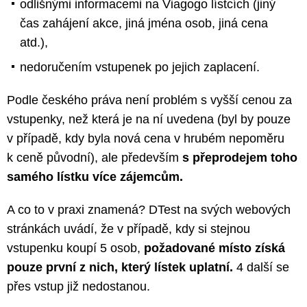
odlišnými informacemi na Viagogo lístcích (jiný
čas zahájení akce, jiná jména osob, jiná cena
atd.),
nedoručením vstupenek po jejich zaplacení.
Podle českého práva není problém s vyšší cenou za
vstupenky, než která je na ní uvedena (byl by pouze
v případě, kdy byla nová cena v hrubém nepoměru
k ceně původní), ale především
s přeprodejem toho
samého lístku více zájemcům.
A co to v praxi znamená? DTest na svých webových
stránkách uvádí, že v případě, kdy si stejnou
vstupenku koupí 5 osob,
požadované místo získá
pouze první z nich, který lístek uplatní.
4 další se
přes vstup již nedostanou.