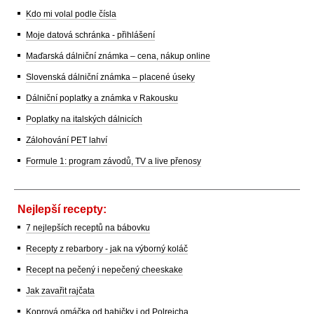
Kdo mi volal podle čísla
Moje datová schránka - přihlášení
Maďarská dálniční známka – cena, nákup online
Slovenská dálniční známka – placené úseky
Dálniční poplatky a známka v Rakousku
Poplatky na italských dálnicích
Zálohování PET lahví
Formule 1: program závodů, TV a live přenosy
Nejlepší recepty:
7 nejlepších receptů na bábovku
Recepty z rebarbory - jak na výborný koláč
Recept na pečený i nepečený cheeskake
Jak zavařit rajčata
Koprová omáčka od babičky i od Polreicha