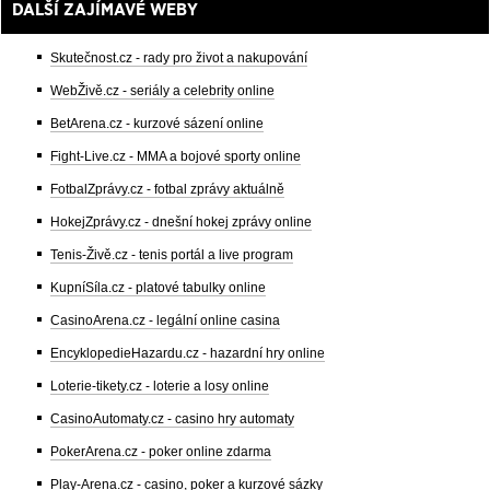
DALŠÍ ZAJÍMAVÉ WEBY
Skutečnost.cz - rady pro život a nakupování
WebŽivě.cz - seriály a celebrity online
BetArena.cz - kurzové sázení online
Fight-Live.cz - MMA a bojové sporty online
FotbalZprávy.cz - fotbal zprávy aktuálně
HokejZprávy.cz - dnešní hokej zprávy online
Tenis-Živě.cz - tenis portál a live program
KupníSíla.cz - platové tabulky online
CasinoArena.cz - legální online casina
EncyklopedieHazardu.cz - hazardní hry online
Loterie-tikety.cz - loterie a losy online
CasinoAutomaty.cz - casino hry automaty
PokerArena.cz - poker online zdarma
Play-Arena.cz - casino, poker a kurzové sázky