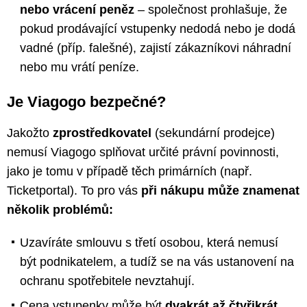
nebo vrácení peněz
– společnost prohlašuje, že
pokud prodávající vstupenky nedodá nebo je dodá
vadné (příp. falešné), zajistí zákazníkovi náhradní
nebo mu vrátí peníze.
Je Viagogo bezpečné?
Jakožto
zprostředkovatel
(sekundární prodejce)
nemusí Viagogo splňovat určité právní povinnosti,
jako je tomu v případě těch primárních (např.
Ticketportal). To pro vás
při nákupu může znamenat
několik problémů:
Uzavíráte smlouvu s třetí osobou, která nemusí
být podnikatelem, a tudíž se na vás ustanovení na
ochranu spotřebitele nevztahují.
Cena vstupenky může být
dvakrát až čtyřikrát