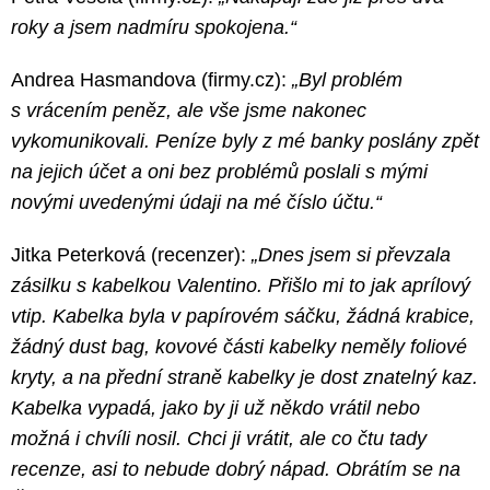
roky a jsem nadmíru spokojena.“
Andrea Hasmandova (firmy.cz):
„Byl problém
s vrácením peněz, ale vše jsme nakonec
vykomunikovali. Peníze byly z mé banky poslány zpět
na jejich účet a oni bez problémů poslali s mými
novými uvedenými údaji na mé číslo účtu.“
Jitka Peterková (recenzer):
„Dnes jsem si převzala
zásilku s kabelkou Valentino. Přišlo mi to jak aprílový
vtip. Kabelka byla v papírovém sáčku, žádná krabice,
žádný dust bag, kovové části kabelky neměly foliové
kryty, a na přední straně kabelky je dost znatelný kaz.
Kabelka vypadá, jako by ji už někdo vrátil nebo
možná i chvíli nosil. Chci ji vrátit, ale co čtu tady
recenze, asi to nebude dobrý nápad. Obrátím se na