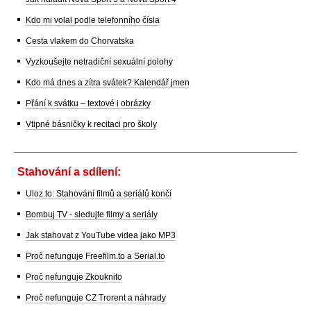
Kdo mi volal podle telefonního čísla
Cesta vlakem do Chorvatska
Vyzkoušejte netradiční sexuální polohy
Kdo má dnes a zítra svátek? Kalendář jmen
Přání k svátku – textové i obrázky
Vtipné básničky k recitaci pro školy
Stahování a sdílení:
Uloz.to: Stahování filmů a seriálů končí
Bombuj TV - sledujte filmy a seriály
Jak stahovat z YouTube videa jako MP3
Proč nefunguje Freefilm.to a Serial.to
Proč nefunguje Zkouknito
Proč nefunguje CZ Trorent a náhrady