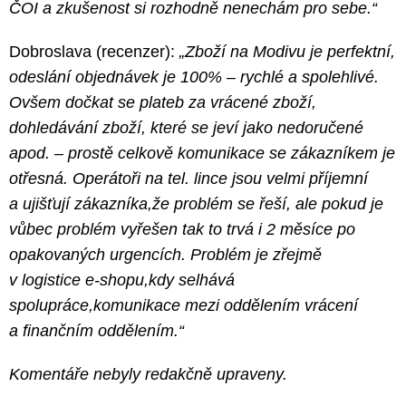
ČOI a zkušenost si rozhodně nenechám pro sebe.“
Dobroslava (recenzer):
„Zboží na Modivu je perfektní,
odeslání objednávek je 100% – rychlé a spolehlivé.
Ovšem dočkat se plateb za vrácené zboží,
dohledávání zboží, které se jeví jako nedoručené
apod. – prostě celkově komunikace se zákazníkem je
otřesná. Operátoři na tel. lince jsou velmi příjemní
a ujišťují zákazníka,že problém se řeší, ale pokud je
vůbec problém vyřešen tak to trvá i 2 měsíce po
opakovaných urgencích. Problém je zřejmě
v logistice e-shopu,kdy selhává
spolupráce,komunikace mezi oddělením vrácení
a finančním oddělením.“
Komentáře nebyly redakčně upraveny.