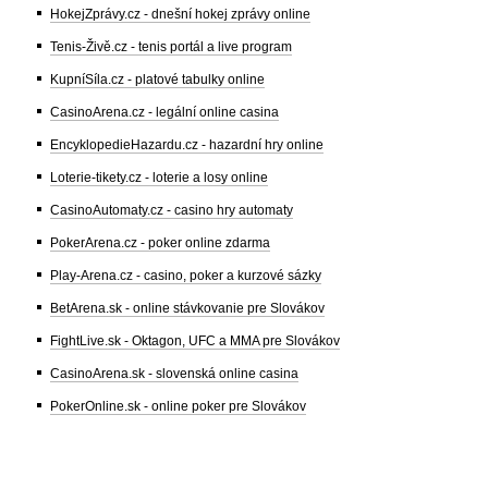
HokejZprávy.cz - dnešní hokej zprávy online
Tenis-Živě.cz - tenis portál a live program
KupníSíla.cz - platové tabulky online
CasinoArena.cz - legální online casina
EncyklopedieHazardu.cz - hazardní hry online
Loterie-tikety.cz - loterie a losy online
CasinoAutomaty.cz - casino hry automaty
PokerArena.cz - poker online zdarma
Play-Arena.cz - casino, poker a kurzové sázky
BetArena.sk - online stávkovanie pre Slovákov
FightLive.sk - Oktagon, UFC a MMA pre Slovákov
CasinoArena.sk - slovenská online casina
PokerOnline.sk - online poker pre Slovákov