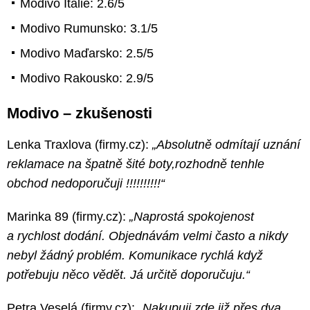
Modivo Itálie: 2.6/5
Modivo Rumunsko: 3.1/5
Modivo Maďarsko: 2.5/5
Modivo Rakousko: 2.9/5
Modivo – zkušenosti
Lenka Traxlova (firmy.cz):
„Absolutně odmítají uznání
reklamace na špatně šité boty,rozhodně tenhle
obchod nedoporučuji !!!!!!!!!!“
Marinka 89 (firmy.cz):
„Naprostá spokojenost
a rychlost dodání. Objednávám velmi často a nikdy
nebyl žádný problém. Komunikace rychlá když
potřebuju něco vědět. Já určitě doporučuju.“
Petra Veselá (firmy.cz):
„Nakupuji zde již přes dva