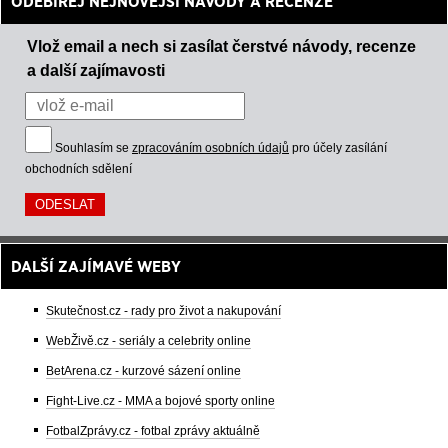
ODEBÍREJ NEJNOVĚJŠÍ NÁVODY A RECENZE
Vlož email a nech si zasílat čerstvé návody, recenze
a další zajímavosti
Souhlasím se
zpracováním osobních údajů
pro účely zasílání
obchodních sdělení
DALŠÍ ZAJÍMAVÉ WEBY
Skutečnost.cz - rady pro život a nakupování
WebŽivě.cz - seriály a celebrity online
BetArena.cz - kurzové sázení online
Fight-Live.cz - MMA a bojové sporty online
FotbalZprávy.cz - fotbal zprávy aktuálně