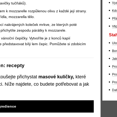
Vyz
avičky tučňáků).
Kdo
em k mozzarelle rozpůlenou olivu z každé její strany.
ídla, mozzarella tělo.
Přá
cí nakrájených koleček mrkve, ze kterých poté
Vti
e přichytíte zespodu párátky k mozzarele.
Stah
ánoční čepičky. Vytvoříte je z konců kapií
Ulo
 představovat bílý lem čepic. Pomůžete si zdobicím
Bom
Jak
n: recepty
Pro
Pro
oušejte přichystat
masové kuličky,
které
Pro
ci. Níže najdete, co budete potřebovat a jak
Dat
gredience