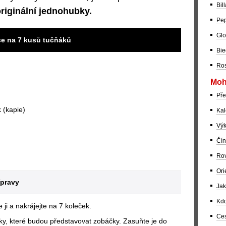
Bil
originální jednohubky.
Pep
Glo
ce na 7 kusů tučňáků
Bie
Ros
Moh
Pře
 (kapie)
Kal
Výk
Čín
Rov
Ori
ípravy
Jak
Kdo
 ji a nakrájejte na 7 koleček.
Ces
íky, které budou představovat zobáčky. Zasuňte je do