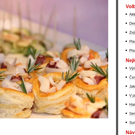
Volb
Akt
Dem
Zvý
Pla
Pla
Nejl
Vý
Čes
Jak
V j
Har
Ser
Sur
Návo