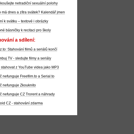
koušejte netradiční sexuální polohy
 má dnes a zítra svátek? Kalendář jmen
ní k svátku – textové i obrázky
pné básničky k recitaci pro školy
ování a sdílení:
z.to: Stahování filmů a seriálů končí
buj TV - sledujte filmy a seriály
 stahovat z YouTube videa jako MP3
č nefunguje Freefilm.to a Serial.to
č nefunguje Zkouknito
č nefunguje CZ Trorent a náhrady
oid CZ - stahování zdarma