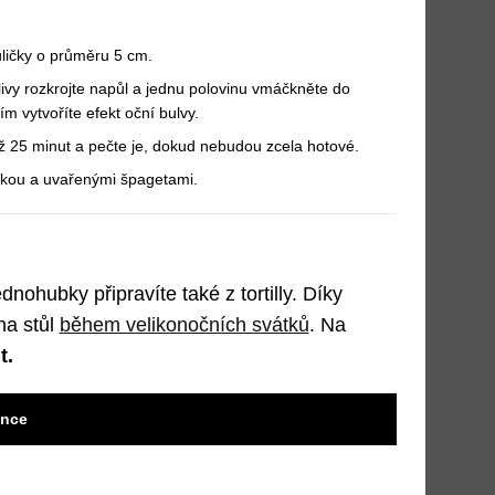
uličky o průměru 5 cm.
livy rozkrojte napůl a jednu polovinu vmáčkněte do
m vytvoříte efekt oční bulvy.
až 25 minut a pečte je, dokud nebudou zcela hotové.
čkou a uvařenými špagetami.
nohubky připravíte také z tortilly. Díky
na stůl
během velikonočních svátků
. Na
t.
ence