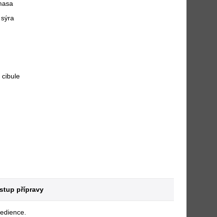
masa
 sýra
cibule
tup přípravy
redience.