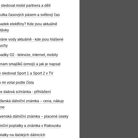
 sledovat mobil partnera a dětí
ulka časových pásem a světový čas
adek elektřiny? Kde jsou aktuálně
távky
árie vody aktuálně - kde jsou hlášené
uchy
adky O2 - televize, internet, mobily
nam smajlíků (emoji) a jak je napsat
 sledovat Sport 1 a Sport 2 v TV
 mi volal podle čísla
e datová schránka - přihlášení
arská dálniční známka – cena, nákup
ine
venská dálniční známka – placené úseky
niční poplatky a známka v Rakousku
latky na italských dálnicích