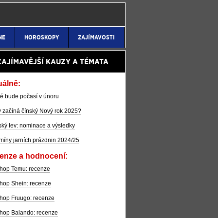
NE
HOROSKOPY
ZAJÍMAVOSTI
ZAJÍMAVĚJŠÍ KAUZY A TÉMATA
uálně:
é bude počasí v únoru
 začíná čínský Nový rok 2025?
ký lev: nominace a výsledky
míny jarních prázdnin 2024/25
enze a hodnocení:
hop Temu: recenze
hop Shein: recenze
hop Fruugo: recenze
hop Balando: recenze