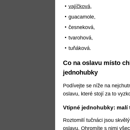
vajíčková
,
guacamole,
česneková,
tvarohová,
tuňáková.
Co na oslavu místo chl
jednohubky
Podívejte se níže na nejchutn
oslavu, které stojí za to vyzk
Vtipné jednohubky: malí 
Roztomilí tučnáci jsou skvě
oslavu. Ohromíte s nimi všech