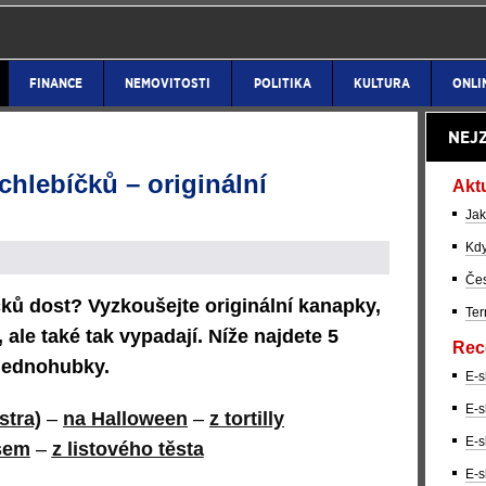
FINANCE
NEMOVITOSTI
POLITIKA
KULTURA
ONLI
NEJ
chlebíčků – originální
Akt
Jak
Kdy
Čes
ků dost? Vyzkoušejte originální kanapky,
Ter
 ale také tak vypadají. Níže najdete 5
Rec
 jednohubky.
E-s
E-s
stra)
–
na Halloween
–
z tortilly
E-s
sem
–
z listového těsta
E-s