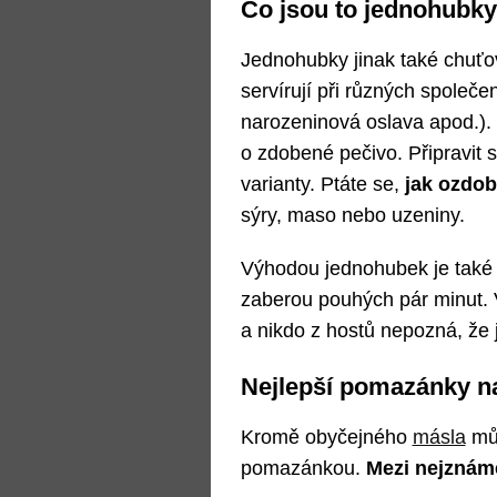
Co jsou to jednohubk
Jednohubky jinak také chuťo
servírují při různých společe
narozeninová oslava apod.).
o zdobené pečivo. Připravit
varianty. Ptáte se,
jak ozdo
sýry, maso nebo uzeniny.
Výhodou jednohubek je také 
zaberou pouhých pár minut. V
a nikdo z hostů nepozná, že j
Nejlepší pomazánky n
Kromě obyčejného
másla
můž
pomazánkou.
Mezi nejznáměj