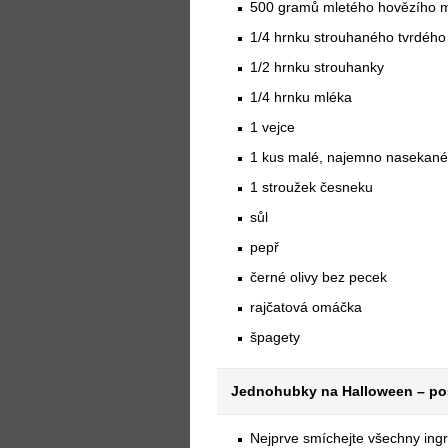
500 gramů mletého hovězího 
1/4 hrnku strouhaného tvrdého
1/2 hrnku strouhanky
1/4 hrnku mléka
1 vejce
1 kus malé, najemno nasekané 
1 stroužek česneku
sůl
pepř
černé olivy bez pecek
rajčatová omáčka
špagety
Jednohubky na Halloween – pos
Nejprve smíchejte všechny ing