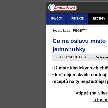
NÁVODY
RECENZE
RECEPTY
Sedesatka.cz
>
RECEPTY
Co na oslavu místo 
jednohubky
08.12.2024 10:08
| Autor:
Redakce
Už máte klasických chlebíč
které nejen skvěle chutnají,
receptů na ty nejchutnější
Vtipné (na Silve
s loso