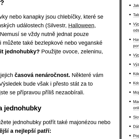
y?
Jak
Tab
vky nebo kanapky jsou chlebíčky, které se
Výp
nských událostech (Silvestr,
Halloween
,
ods
 Nemusí se vždy nutně jednat pouze
Hav
 si můžete také bezlepkové nebo veganské
por
bit jednohubky?
Použijte ovoce, zeleninu,
Výp
Výz
Kde
jejich
časová nenáročnost.
Některé vám
ýsledek bude však i přesto stát za to
Kdo
ste se přípravou příliš nezaobírali.
Moj
Maď
a jednohubky
onl
Slo
ete jednohubky potřít také majonézou nebo
Dál
ší a nejlepší patří:
Pop