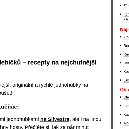
Zál
For
pře
Nejl
7 n
Rec
Rec
ebíčků – recepty na nejchutnější
Jak
Kop
Jak
ější, originální a rychlé jednohubky na
Obc
oušet!
Ote
tučňáci
Lid
Kau
lými jednohubkami
na Silvestra
,
ale i na jinou
Alb
ny hosty. Přečtěte si, jak za pár minut