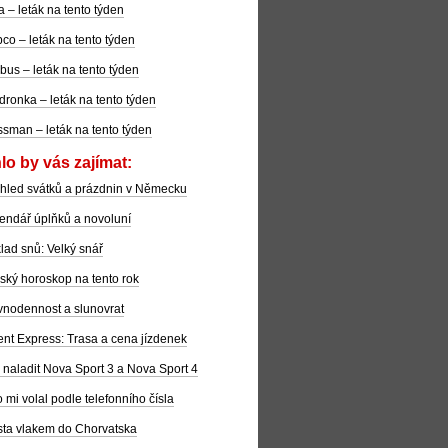
la – leták na tento týden
co – leták na tento týden
bus – leták na tento týden
dronka – leták na tento týden
sman – leták na tento týden
lo by vás zajímat:
hled svátků a prázdnin v Německu
endář úplňků a novoluní
lad snů: Velký snář
ský horoskop na tento rok
nodennost a slunovrat
ent Express: Trasa a cena jízdenek
 naladit Nova Sport 3 a Nova Sport 4
 mi volal podle telefonního čísla
ta vlakem do Chorvatska