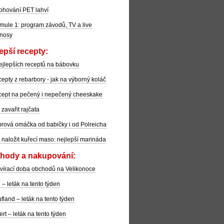
ohování PET lahví
mule 1: program závodů, TV a live
nosy
epší recepty:
ejlepších receptů na bábovku
epty z rebarbory - jak na výborný koláč
ept na pečený i nepečený cheeskake
 zavařit rajčata
rová omáčka od babičky i od Polreicha
 naložit kuřecí maso: nejlepší marináda
hody a nakupování:
vírací doba obchodů na Velikonoce
l – leták na tento týden
fland – leták na tento týden
ert – leták na tento týden