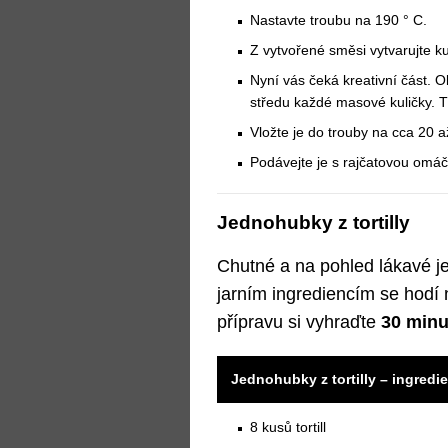
Nastavte troubu na 190 ° C.
Z vytvořené směsi vytvarujte k
Nyní vás čeká kreativní část. O
středu každé masové kuličky. Tí
Vložte je do trouby na cca 20 
Podávejte je s rajčatovou omá
Jednohubky z tortilly
Chutné a na pohled lákavé jed
jarním ingrediencím se hodí 
přípravu si vyhraďte
30 minu
Jednohubky z tortilly – ingredi
8 kusů tortill