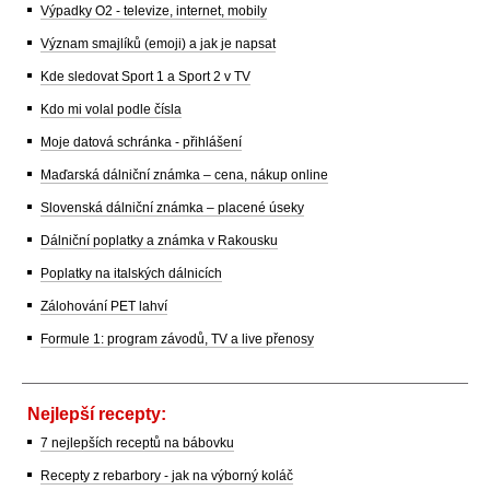
Výpadky O2 - televize, internet, mobily
Význam smajlíků (emoji) a jak je napsat
Kde sledovat Sport 1 a Sport 2 v TV
Kdo mi volal podle čísla
Moje datová schránka - přihlášení
Maďarská dálniční známka – cena, nákup online
Slovenská dálniční známka – placené úseky
Dálniční poplatky a známka v Rakousku
Poplatky na italských dálnicích
Zálohování PET lahví
Formule 1: program závodů, TV a live přenosy
Nejlepší recepty:
7 nejlepších receptů na bábovku
Recepty z rebarbory - jak na výborný koláč