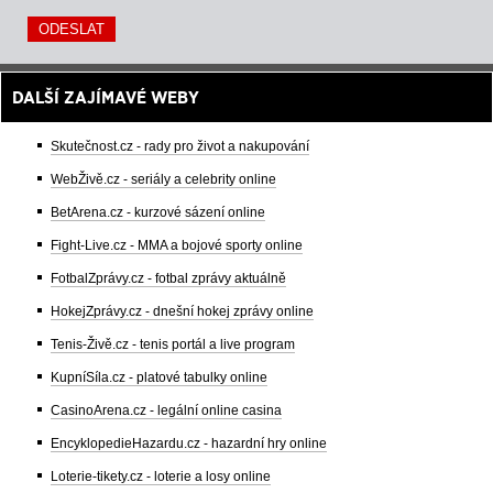
DALŠÍ ZAJÍMAVÉ WEBY
Skutečnost.cz - rady pro život a nakupování
WebŽivě.cz - seriály a celebrity online
BetArena.cz - kurzové sázení online
Fight-Live.cz - MMA a bojové sporty online
FotbalZprávy.cz - fotbal zprávy aktuálně
HokejZprávy.cz - dnešní hokej zprávy online
Tenis-Živě.cz - tenis portál a live program
KupníSíla.cz - platové tabulky online
CasinoArena.cz - legální online casina
EncyklopedieHazardu.cz - hazardní hry online
Loterie-tikety.cz - loterie a losy online