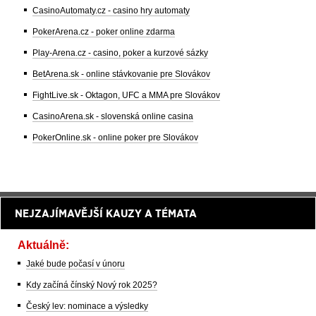
CasinoAutomaty.cz - casino hry automaty
PokerArena.cz - poker online zdarma
Play-Arena.cz - casino, poker a kurzové sázky
BetArena.sk - online stávkovanie pre Slovákov
FightLive.sk - Oktagon, UFC a MMA pre Slovákov
CasinoArena.sk - slovenská online casina
PokerOnline.sk - online poker pre Slovákov
NEJZAJÍMAVĚJŠÍ KAUZY A TÉMATA
Aktuálně:
Jaké bude počasí v únoru
Kdy začíná čínský Nový rok 2025?
Český lev: nominace a výsledky