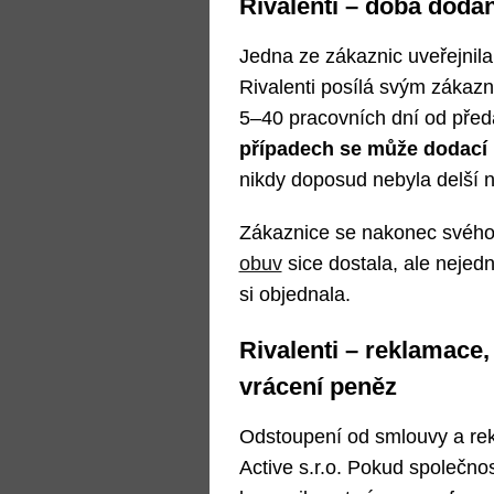
Rivalenti – doba dodán
Jedna ze zákaznic uveřejnila 
Rivalenti posílá svým zákaz
5–40 pracovních dní od před
případech se může dodací l
nikdy doposud nebyla delší 
Zákaznice se nakonec svého 
obuv
sice dostala, ale nejedn
si objednala.
Rivalenti – reklamace,
vrácení peněz
Odstoupení od smlouvy a rekl
Active s.r.o. Pokud společno