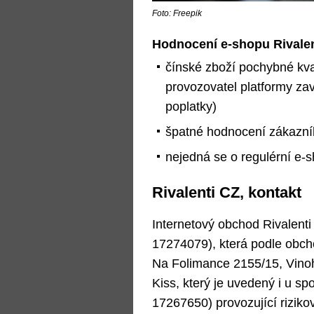
Foto: Freepik
Hodnocení e-shopu Rivalen
čínské zboží pochybné kval
provozovatel platformy zav
poplatky)
špatné hodnocení zákazník
nejedná se o regulérní e-s
Rivalenti CZ, kontakt
Internetový obchod Rivalenti 
17274079), která podle obcho
Na Folimance 2155/15, Vinoh
Kiss, který je uvedený i u spo
17267650) provozující rizik