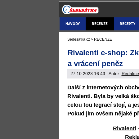
NÁVODY
RECENZE
RECEPTY
Sedesatka.cz
>
RECENZE
Rivalenti e-shop: Z
a vrácení peněz
27.10.2023 16:43
| Autor:
Redakce
Další z internetových obcho
Rivalenti. Byla by velká š
celou tou legrací stojí, a j
Pokud jim ovšem nějaké př
Rivalenti
Rekl