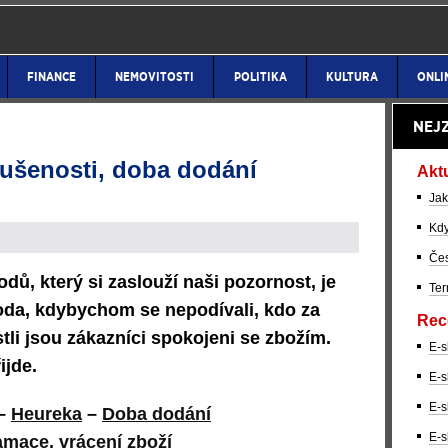
FINANCE
NEMOVITOSTI
POLITIKA
KULTURA
ONLI
NEJ
kušenosti, doba dodání
Akt
Jak
Kdy
Čes
dů, který si zaslouží naši pozornost, je
Ter
koda, kdybychom se nepodívali, kdo za
Rec
estli jsou zákazníci spokojeni se zbožím.
E-s
ijde.
E-s
E-s
–
Heureka
–
Doba dodání
E-s
amace, vrácení zboží