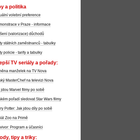
y a politika
uální volební preference
onstrace v Praze - informace
šení (valorizace) důchodů
ty státních zaměstnanců - tabulky
ty policie - tarify a tabulky
epší TV seriály a pořady:
měna manželek na TV Nova
ký MasterChef na televizi Nova
 jdou Marvel filmy po sobě
akém pořadí sledovat Star Wars filmy
ry Potter: Jak jdou díly po sobě
iál Zoo na Primě
vivor: Program a účasníci
dy, tipy a triky: