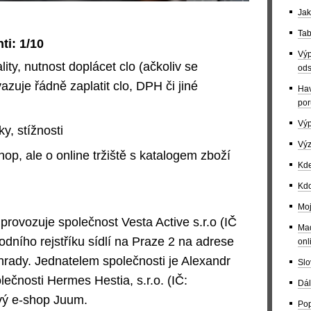
Jak
Tab
ti: 1/10
Výp
ity, nutnost doplácet clo (ačkoliv se
ods
azuje řádně zaplatit clo, DPH či jiné
Hav
por
Výp
y, stížnosti
Výz
hop, ale o online tržiště s katalogem zboží
Kde
Kdo
Moj
provozuje společnost Vesta Active s.r.o (IČ
Maď
dního rejstříku sídlí na Praze 2 na adrese
onl
rady. Jednatelem společnosti je Alexandr
Slo
lečnosti Hermes Hestia, s.r.o. (IČ:
Dál
ový e-shop Juum.
Pop