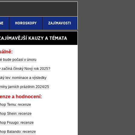
NE
HOROSKOPY
ZAJÍMAVOSTI
ZAJÍMAVĚJŠÍ KAUZY A TÉMATA
uálně:
é bude počasí v únoru
 začíná čínský Nový rok 2025?
ký lev: nominace a výsledky
míny jarních prázdnin 2024/25
enze a hodnocení:
hop Temu: recenze
hop Shein: recenze
hop Fruugo: recenze
hop Balando: recenze