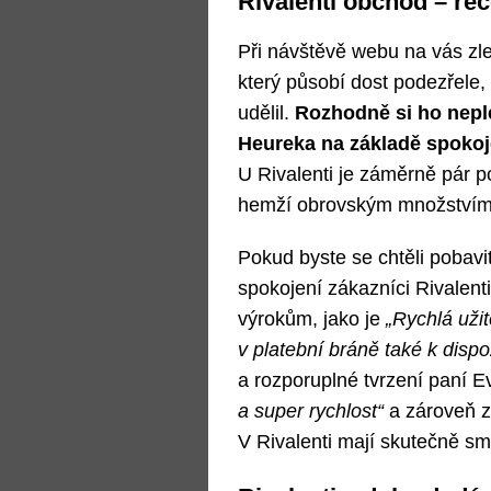
Rivalenti obchod – re
Při návštěvě webu na vás zle
který působí dost podezřele, 
udělil.
Rozhodně si ho neple
Heureka na základě spokoj
U Rivalenti je záměrně pár po
hemží obrovským množstvím
Pokud byste se chtěli pobavit
spokojení zákazníci Rivalent
výrokům, jako je
„Rychlá uži
v platební bráně také k dispoz
a rozporuplné tvrzení paní E
a super rychlost“
a zároveň 
V Rivalenti mají skutečně sm