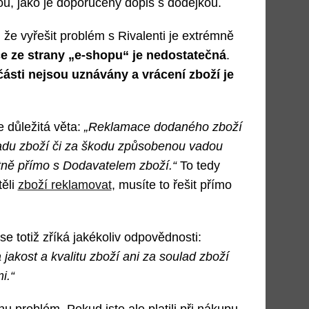
, jako je doporučený dopis s dodejkou.
 že vyřešit problém s Rivalenti je extrémně
 ze strany „e-shopu“ je nedostatečná
.
ásti nejsou uznávány a vrácení zboží je
 důležitá věta:
„Reklamace dodaného zboží
adu zboží či za škodu způsobenou vadou
atně přímo s Dodavatelem zboží.“
To tedy
ěli
zboží reklamovat
, musíte to řešit přímo
se totiž zříká jakékoliv odpovědnosti:
jakost a kvalitu zboží ani za soulad zboží
i.“
u problém. Pokud jste ale platili při nákupu