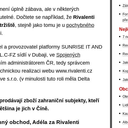
Zál
ení úplně zábava, ale v některých
For
utelné. Dočtete se například, že
Rivalenti
pře
tržiště
, stejně jako tomu je u
pochybného
Nejl
i.
7 n
Rec
tel a provozovatel platformy SUNRISE IT AND
-FZ sídlí v Dubaji, ve
Spojených
Rec
ním administrátorem ČR, tedy správcem
Jak
hnickou realizaci webu www.rivalenti.cz
Kop
e s.r.o. (v minulosti tuto roli měla Delta
Jak
Obc
Ote
rodávají zboží zahraniční subjekty, kteří
Lid
tšina je jich v Číně.
Kau
nný obchod, Adéla za Rivalenti
Alb