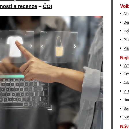
nosti a recenze
–
ČOI
Volb
Akt
Dem
Zvý
Pla
Pla
Nejl
Vý
Čes
Jak
V j
Har
Ser
Sur
Návo