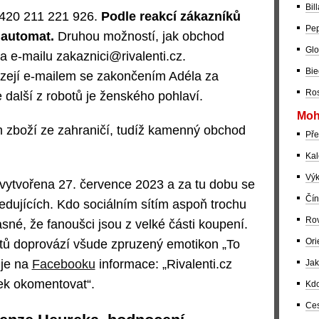
Bil
+420 211 221 926.
Podle reakcí zákazníků
Pep
 automat.
Druhou možností, jak obchod
Glo
na e-mailu zakaznici@rivalenti.cz.
Bie
zejí e-mailem se zakončením Adéla za
Ros
 další z robotů je ženského pohlaví.
Moh
 zboží ze zahraničí, tudíž kamenný obchod
Pře
Kal
Výk
 vytvořena 27. července 2023 a za tu dobu se
Čín
sledujících. Kdo sociálním sítím aspoň trochu
Rov
sné, že fanoušci jsou z velké části koupení.
Ori
tů doprovází všude zpruzený emotikon „To
 je na
Facebooku
informace: „Rivalenti.cz
Jak
ek okomentovat“.
Kdo
Ces