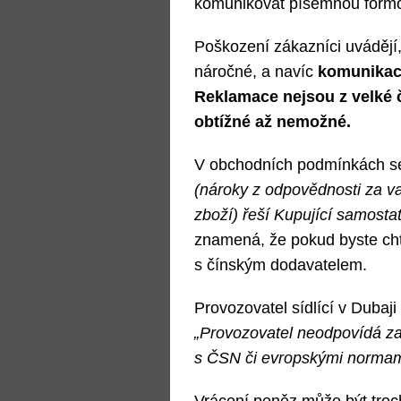
komunikovat písemnou formou
Poškození zákazníci uvádějí,
náročné, a navíc
komunikace
Reklamace nejsou z velké č
obtížné až nemožné.
V obchodních podmínkách se
(nároky z odpovědnosti za v
zboží) řeší Kupující samost
znamená, že pokud byste cht
s čínským dodavatelem.
Provozovatel sídlící v Dubaji 
„Provozovatel neodpovídá za 
s ČSN či evropskými normam
Vrácení peněz může být troch