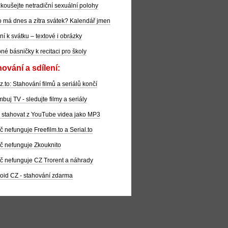
koušejte netradiční sexuální polohy
 má dnes a zítra svátek? Kalendář jmen
ní k svátku – textové i obrázky
pné básničky k recitaci pro školy
ování a sdílení:
z.to: Stahování filmů a seriálů končí
buj TV - sledujte filmy a seriály
 stahovat z YouTube videa jako MP3
č nefunguje Freefilm.to a Serial.to
č nefunguje Zkouknito
č nefunguje CZ Trorent a náhrady
oid CZ - stahování zdarma