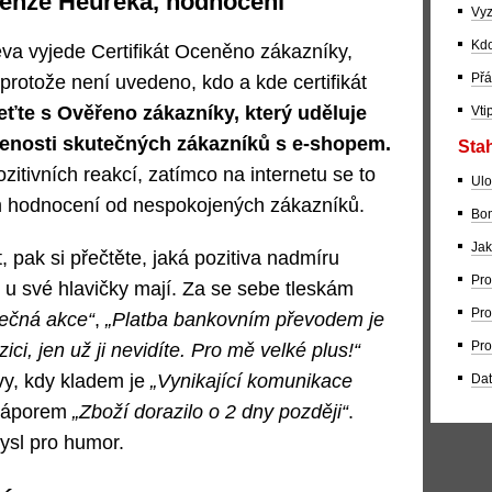
cenze Heureka, hodnocení
Vyz
Kdo
va vyjede Certifikát Oceněno zákazníky,
Přá
protože není uvedeno, kdo a kde certifikát
ťte s Ověřeno zákazníky, který uděluje
Vti
enosti skutečných zákazníků s e‑shopem.
Stah
zitivních reakcí, zatímco na internetu se to
Ulo
 hodnocení od nespokojených zákazníků.
Bom
Jak
, pak si přečtěte, jaká pozitiva nadmíru
Pro
i u své hlavičky mají. Za se sebe tleskám
Pro
tečná akce“
,
„Platba bankovním převodem je
Pro
ici, jen už ji nevidíte. Pro mě velké plus!“
vy, kdy kladem je
„Vynikající komunikace
Dat
záporem
„Zboží dorazilo o 2 dny později“
.
ysl pro humor.