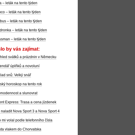
la – leták na tento týden
co – leták na tento týden
bus – leták na tento týden
dronka – leták na tento týden
sman – leták na tento týden
lo by vás zajímat:
hled svátků a prázdnin v Německu
endář úplňků a novoluní
lad snů: Velký snář
ský horoskop na tento rok
nodennost a slunovrat
ent Express: Trasa a cena jízdenek
 naladit Nova Sport 3 a Nova Sport 4
 mi volal podle telefonního čísla
ta vlakem do Chorvatska