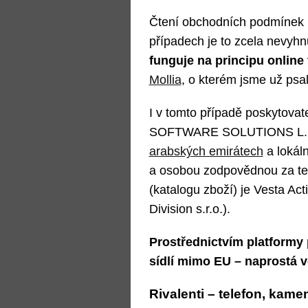
Čtení obchodních podmínek n
případech je to zcela nevyhn
funguje na principu online 
Mollia
, o kterém jsme už psal
I v tomto případě poskytova
SOFTWARE SOLUTIONS L.L.C
arabských emirátech
a lokál
a osobou zodpovědnou za tec
(katalogu zboží) je Vesta Activ
Division s.r.o.).
Prostřednictvím platformy p
sídlí mimo EU – naprostá vě
Rivalenti – telefon, kame