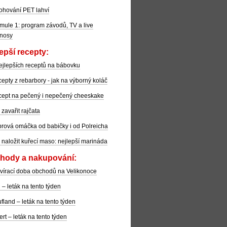
ohování PET lahví
mule 1: program závodů, TV a live
nosy
epší recepty:
ejlepších receptů na bábovku
epty z rebarbory - jak na výborný koláč
ept na pečený i nepečený cheeskake
 zavařit rajčata
rová omáčka od babičky i od Polreicha
 naložit kuřecí maso: nejlepší marináda
hody a nakupování:
vírací doba obchodů na Velikonoce
l – leták na tento týden
fland – leták na tento týden
ert – leták na tento týden