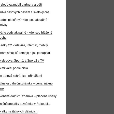
 sledovat mobil partnera a dětí
ulka časových pásem a světový čas
adek elektřiny? Kde jsou aktuálně
távky
árie vody aktuálně - kde jsou hlášené
uchy
adky O2 - televize, internet, mobily
nam smajlíků (emoji) a jak je napsat
 sledovat Sport 1 a Sport 2 v TV
 mi volal podle čísla
e datová schránka - přihlášení
arská dálniční známka – cena, nákup
ine
venská dálniční známka – placené úseky
niční poplatky a známka v Rakousku
latky na italských dálnicích