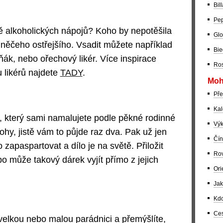
Bil
Pep
ě alkoholických nápojů? Koho by nepotěšila
Glo
 něčeho ostřejšího. Vsadit můžete například
Bie
ňák, nebo ořechový likér. Více inspirace
Ros
 likérů najdete
TADY
.
Moh
Pře
Kal
, který sami namalujete podle pěkné rodinné
Výk
lohy, jistě vám to půjde raz dva. Pak už jen
Čín
zapaspartovat a dílo je na světě. Přiložit
Rov
bo může takový dárek vyjít přímo z jejich
Ori
Jak
Kdo
Ces
velkou nebo malou parádnici a přemýšlíte,