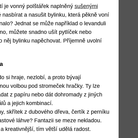
í je vonný polštářek naplněný
sušenými
ně nasbírat a nasušit bylinku, která pěkně voní
sínalo? Jednat se může například o levanduli
o, můžete snadno ušít pytlíček nebo
do něj bylinku napěchovat. Příjemně uvolní
a
si hraje, nezlobí, a proto bývají
snou volbou pod stromeček hračky. Ty lze
ládat z papíru nebo dát dohromady z jiných
lů a jejich kombinací.
y, skřítek z dubového dřeva, čertík z perníku
stové láhve? Fantazii se meze nekladou.
 a kreativnější, tím větší udělá radost.