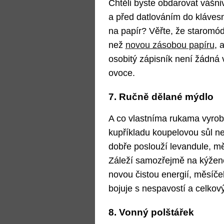
Chtěli byste obdarovat vášni
a před datlováním do kláves
na papír? Věřte, že staromód
než
novou zásobou papíru
, 
osobitý zápisník není žádná
ovoce.
7. Ručně dělané mýdlo
A co vlastníma rukama vyrob
kupříkladu koupelovou sůl ne
dobře poslouží levandule, mě
Záleží samozřejmě na kýže
novou čistou energií, měsíče
bojuje s nespavostí a celko
8. Vonný polštářek