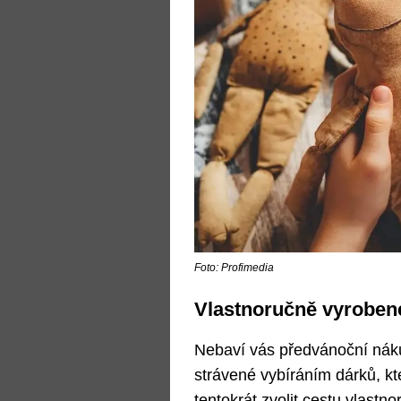
Foto: Profimedia
Vlastnoručně vyrobené
Nebaví vás předvánoční nák
strávené vybíráním dárků, kt
tentokrát zvolit cestu vlastn