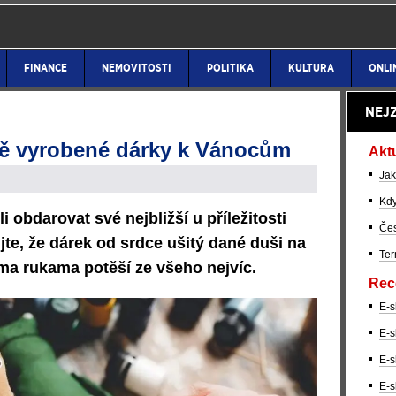
FINANCE
NEMOVITOSTI
POLITIKA
KULTURA
ONLI
NEJ
ně vyrobené dárky k Vánocům
Akt
Jak
Kdy
 obdarovat své nejbližší u příležitosti
Čes
e, že dárek od srdce ušitý dané duši na
Ter
íma rukama potěší ze všeho nejvíc.
Rec
E-s
E-s
E-s
E-s