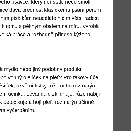
vého psavce, který neustále něco smolí
nice dává přednost klasickému psaní perem
ním pisálkům neuděláte ničím větší radost
a k tomu s pěkným obalem na míru. Vyrobit
 velká práce a rozhodně přinese kýžené
it mýdlo nebo jiný podobný produkt,
bo vonný olejíček na pleť? Pro takový účel
síček, okvětní lístky růže nebo rozmarýn.
ném účinku.
Levandule
zklidňuje, růže nabíjí
k detoxikuje a hojí pleť, rozmarýn účinně
vým vyčerpáním.