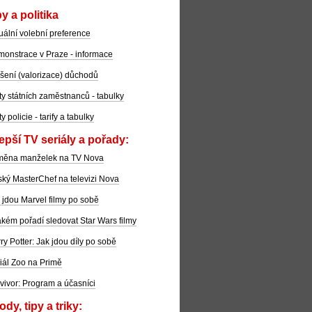
y a politika
uální volební preference
onstrace v Praze - informace
šení (valorizace) důchodů
ty státních zaměstnanců - tabulky
ty policie - tarify a tabulky
epší TV seriály a pořady:
měna manželek na TV Nova
ký MasterChef na televizi Nova
 jdou Marvel filmy po sobě
akém pořadí sledovat Star Wars filmy
ry Potter: Jak jdou díly po sobě
iál Zoo na Primě
vivor: Program a účasníci
dy, tipy a triky: