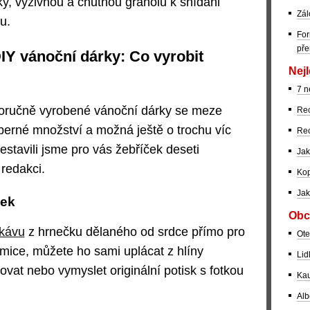
ky, výživnou a chutnou granolu k snídani
Zál
u.
For
pře
DIY vánoční dárky: Co vyrobit
Nejl
7 n
oručně vyrobené vánoční dárky se meze
Rec
eberné množství a možná ještě o trochu víc
Rec
 sestavili jsme pro vás žebříček deseti
Jak
 redakci.
Kop
Jak
ček
Obc
 kávu
z hrnečku dělaného od srdce přímo pro
Ote
amice, můžete ho sami uplácat z hlíny
Lid
lovat nebo vymyslet originální potisk s fotkou
Kau
Alb