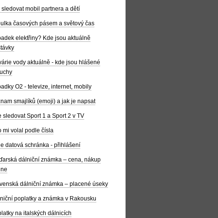
 sledovat mobil partnera a dětí
ulka časových pásem a světový čas
adek elektřiny? Kde jsou aktuálně
távky
árie vody aktuálně - kde jsou hlášené
uchy
adky O2 - televize, internet, mobily
nam smajlíků (emoji) a jak je napsat
 sledovat Sport 1 a Sport 2 v TV
 mi volal podle čísla
e datová schránka - přihlášení
arská dálniční známka – cena, nákup
ine
venská dálniční známka – placené úseky
niční poplatky a známka v Rakousku
latky na italských dálnicích