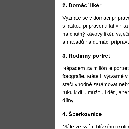
2. Domácí likér
Vyznáte se v domácí příprav
s láskou připravená lahvinka
na chutný kávový likér, vaječ
a nápadů na domácí přípravu
3. Rodinný portrét
Nápadem za milión je portrét
fotografie. Máte-li výtvarné v
stačí vhodně zarámovat nebo 
ruku k dílu můžou i děti, ane
dílny.
4. Šperkovnice
Máte ve svém blízkém okolí 