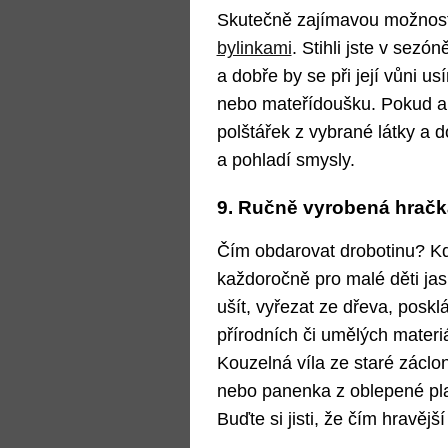
Skutečně zajímavou možnost
bylinkami
. Stihli jste v sezó
a dobře by se při její vůni u
nebo mateřídoušku. Pokud an
polštářek z vybrané látky a 
a pohladí smysly.
9. Ručně vyrobená hračk
Čím obdarovat drobotinu? Kdo 
každoročně pro malé děti ja
ušít, vyřezat ze dřeva, posk
přírodních či umělých materiá
Kouzelná víla ze staré záclon
nebo panenka z oblepené pla
Buďte si jisti, že čím hravější