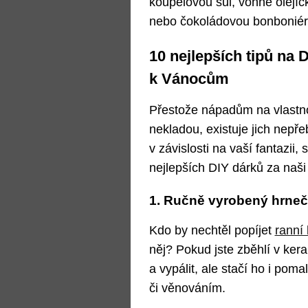
koupelovou sůl, vonné olejíč
nebo čokoládovou bonboniér
10 nejlepších tipů na 
k Vánocům
Přestože nápadům na vlastn
nekladou, existuje jich nepř
v závislosti na vaší fantazii,
nejlepších DIY dárků za naši
1. Ručně vyrobený hrne
Kdo by nechtěl popíjet
ranní
něj? Pokud jste zběhlí v ker
a vypálit, ale stačí ho i poma
či věnováním.