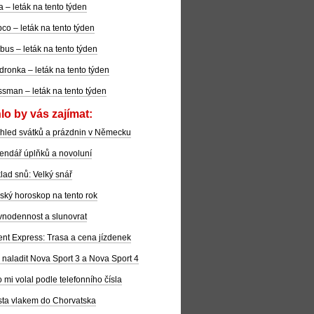
la – leták na tento týden
co – leták na tento týden
bus – leták na tento týden
dronka – leták na tento týden
sman – leták na tento týden
lo by vás zajímat:
hled svátků a prázdnin v Německu
endář úplňků a novoluní
lad snů: Velký snář
ský horoskop na tento rok
nodennost a slunovrat
ent Express: Trasa a cena jízdenek
 naladit Nova Sport 3 a Nova Sport 4
 mi volal podle telefonního čísla
ta vlakem do Chorvatska