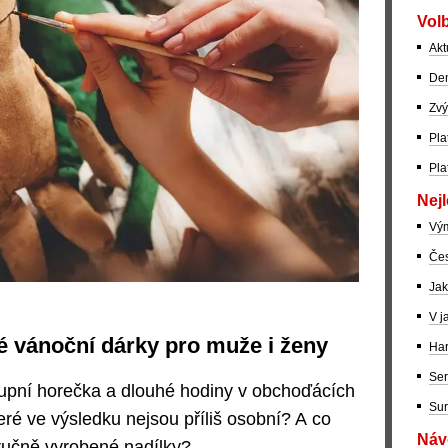
Volb
Akt
Dem
Zvý
Pla
Pla
Nejl
Vý
Čes
Jak
V j
 vánoční dárky pro muže i ženy
Har
Ser
upní horečka a dlouhé hodiny v obchoďácích
Sur
eré ve výsledku nejsou příliš osobní? A co
Návo
oručně vyrobené nadílky?