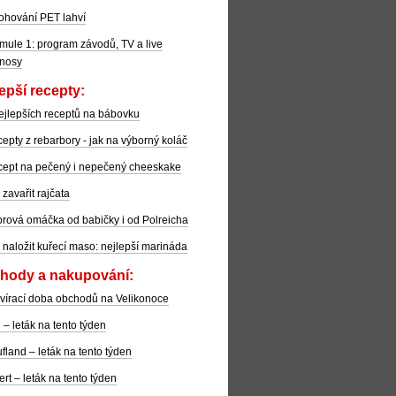
ohování PET lahví
mule 1: program závodů, TV a live
nosy
epší recepty:
ejlepších receptů na bábovku
epty z rebarbory - jak na výborný koláč
ept na pečený i nepečený cheeskake
 zavařit rajčata
rová omáčka od babičky i od Polreicha
 naložit kuřecí maso: nejlepší marináda
hody a nakupování:
vírací doba obchodů na Velikonoce
l – leták na tento týden
fland – leták na tento týden
ert – leták na tento týden