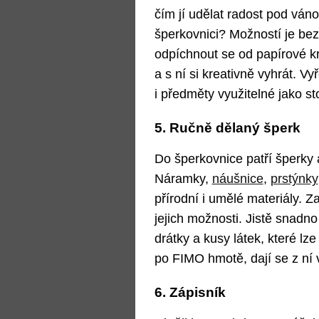
čím jí udělat radost pod ván
šperkovnici? Možností je be
odpíchnout se od papírové kra
a s ní si kreativně vyhrát. V
i předměty využitelné jako st
5. Ručně dělaný šperk
Do šperkovnice patří šperky a
Náramky,
náušnice
,
prstýnky
přírodní i umělé materiály. Z
jejich možnosti. Jistě snadno
drátky a kusy látek, které l
po FIMO hmotě, dají se z ní 
6. Zápisník