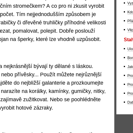
Vyz
očním stromečkem? A co pro ni zkusit vyrobit
Kdo
zpočet. Tím nejjednodušším způsobem je
Přá
bičky či dřevěné truhličky příhodné velikosti
Vti
yřezat, pomalovat, polepit. Dobře poslouží
ojan na šperky, které lze vhodně uzpůsobit.
Stah
Ulo
Bom
 nejkrásnější bývají ty dělané s láskou.
Jak
nebo přívěsky... Použít můžete nejrůznější
Pro
ajděte do nejbližší galanterie a prozkoumejte
Pro
 narazíte na korálky, kamínky, gumičky, nitky,
Pro
ze zajímavě zužitkovat. Nebo se poohlédněte
Dat
vyrobit hotové zázraky.