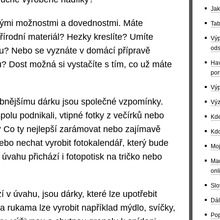
Jak
vými možnostmi a dovednostmi. Máte
Tab
přírodní materiál? Hezky kreslíte? Umíte
Výp
ods
u? Nebo se vyznáte v domácí přípravě
Hav
? Dost možná si vystačíte s tím, co už máte
por
Výp
bnějšímu dárku jsou společné vzpomínky.
Výz
spolu podnikali, vtipné fotky z večírků nebo
Kde
? Co ty nejlepší zarámovat nebo zajímavě
Kdo
bo nechat vyrobit fotokalendář, který bude
Moj
úvahu přichází i fotopotisk na tričko nebo
Maď
onl
Slo
í v úvahu, jsou dárky, které lze upotřebit
Dál
 rukama lze vyrobit například mýdlo, svíčky,
Pop