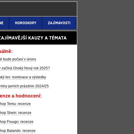
NE
HOROSKOPY
ZAJÍMAVOSTI
ZAJÍMAVĚJŠÍ KAUZY A TÉMATA
uálně:
é bude počasí v únoru
 začíná čínský Nový rok 2025?
ký lev: nominace a výsledky
míny jarních prázdnin 2024/25
enze a hodnocení:
hop Temu: recenze
hop Shein: recenze
hop Fruugo: recenze
hop Balando: recenze