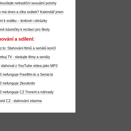
koušejte netradiční sexuální polohy
 má dnes a zítra svátek? Kalendář jmen
ní k svátku – textové i obrázky
pné básničky k recitaci pro školy
ování a sdílení:
z.to: Stahování filmů a seriálů končí
buj TV - sledujte filmy a seriály
 stahovat z YouTube videa jako MP3
č nefunguje Freefilm.to a Serial.to
č nefunguje Zkouknito
č nefunguje CZ Trorent a náhrady
oid CZ - stahování zdarma