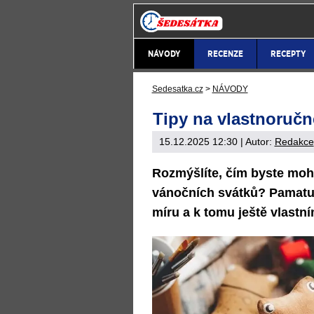
NÁVODY
RECENZE
RECEPTY
Sedesatka.cz
>
NÁVODY
Tipy na vlastnoruč
15.12.2025 12:30
| Autor:
Redakce
Rozmýšlíte, čím byste mohli
vánočních svátků? Pamatujt
míru a k tomu ještě vlastn