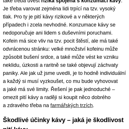
také třeba uvést
rizika spojená s konzumací kávy
.
Je třeba varovat zejména lidi trpící na tzv. vysoký
tlak. Pro ty je pití kávy rizikové a v některých
případech i zcela nevhodné. Konzumace kávy se
nedoporučuje ani lidem s duševními poruchami.
Kofein má sice vliv na tzv. pocit štěstí, ale má také
odvrácenou stránku: velké množství kofeinu může
způsobit bušení srdce, a také může vést ke vzniku
neklidu, úzkosti a raritně se také objevují záchvaty
paniky. Ale jak už jsme uvedli, je to hodně individuální
a každý si musí vyzkoušet, co mu bude vyhovovat
a jaké má své limity. Řešení je pak jednoduché –
omezit pití kávy a raději si koupit něco dobrého
a zdravého třeba na
farmářských trzích
.
Škodlivé účinky kávy – jaká je škodlivost