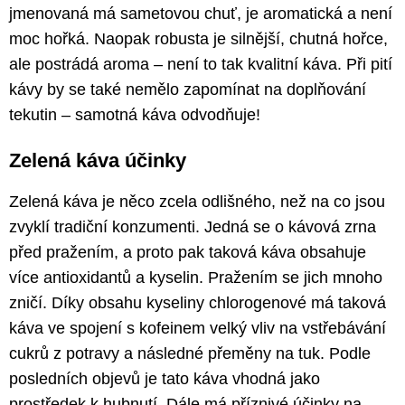
jmenovaná má sametovou chuť, je aromatická a není
moc hořká. Naopak robusta je silnější, chutná hořce,
ale postrádá aroma – není to tak kvalitní káva. Při pití
kávy by se také nemělo zapomínat na doplňování
tekutin – samotná káva odvodňuje!
Zelená káva účinky
Zelená káva je něco zcela odlišného, než na co jsou
zvyklí tradiční konzumenti. Jedná se o kávová zrna
před pražením, a proto pak taková káva obsahuje
více antioxidantů a kyselin. Pražením se jich mnoho
zničí. Díky obsahu kyseliny chlorogenové má taková
káva ve spojení s kofeinem velký vliv na vstřebávání
cukrů z potravy a následné přeměny na tuk. Podle
posledních objevů je tato káva vhodná jako
prostředek k hubnutí. Dále má příznivé účinky na