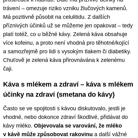
trávení – omezuje riziko vzniku žlučových kamenů.
Má pozitivně působit na celulitidu. Z dalších
příznivých účinků už se můžeme jen opakovat – tedy
platí totéž, co u běžné kávy. Zelená káva obsahuje
více kofeinu, a proto není vhodná pro těhotné/kojící
a samozřejmě pro lidi s vysokým tlakem či diabetiky.
Chuťově je zelená káva přirovnávána k zelenému
čaji.
Káva s mlékem a zdraví – káva s mlékem
účinky na zdraví (smetana do kávy)
Často se ve spojitosti s kávou diskutovalo, jestli je
vhodné, nebo dokonce zdraví škodlivé, přidávat do
kávy mléko.
Objevovala se varování, že mléko
v kávě může způsobovat rakovinu
a další vážné