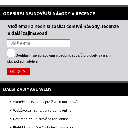
ODEBÍREJ NEJNOVĚJŠÍ NÁVODY A RECENZE
Vlož email a nech si zasílat čerstvé návody, recenze
a další zajímavosti
Souhlasím se
zpracováním osobních údajů
pro účely zasílání
obchodních sdělení
DALŠÍ ZAJÍMAVÉ WEBY
Skutečnost.cz - rady pro život a nakupování
WebŽivě.cz - seriály a celebrity online
BetArena.cz - kurzové sázení online
Fight-Live.cz - MMA a bojové sporty online