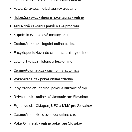
FotbalZprávy.cz - fotbal zprávy aktuálně
HokejZprávy.cz - dnešní hokej zprávy online
Tenis-Živě.cz - tenis portál a live program
KupníSíla.cz - platové tabulky online
CasinoArena.cz - legální online casina
EncyklopedieHazardu.cz - hazardní hry online
Loterie-tikety.cz - loterie a losy online
CasinoAutomaty.cz - casino hry automaty
PokerArena.cz - poker online zdarma
Play-Arena.cz - casino, poker a kurzové sázky
BetArena.sk - online stávkovanie pre Slovákov
FightLive.sk - Oktagon, UFC a MMA pre Slovákov
CasinoArena.sk - slovenská online casina
PokerOnline.sk - online poker pre Slovákov