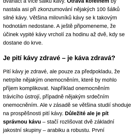
dvanáct a více šálků kávy.
Otrava kofeinem
by
nastala asi při zkonzumování nějakých 100 šálků
silné kávy. Většina milovníků kávy se k takovým
hodnotám nedostane. A ještě připomeneme, že
účinek vypité kávy vrcholí za hodinu až dvě, kdy se
dostane do krve.
Je pití kávy zdravé – je káva zdravá?
Pití kávy je zdravé, ale pouze za předpokladu, že
netrpíte nějakým onemocněním, které by mohlo
příjem komplikovat. Například onemocněním
trávicího ústrojí, případně nějakým srdečním
onemocněním. Ale v zásadě se většina studií shoduje
na prospěšnosti pití kávy.
Důležité ale je pít
správnou kávu
– stačí rozlišovat dvě základní
jakostní skupiny – arabiku a robustu. První