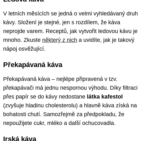
V letních měsících se jedná o velmi vyhledávaný druh
kávy. Složení je stejné, jen s rozdílem, že káva
neprojde varem. Receptů, jak vytvořit ledovou kávu je
mnoho. Zkuste
některý z nich
a uvidíte, jak je takový
nápoj osvěžující.
Překapávaná káva
Překapávaná káva – nejlépe připravená v tzv.
překapávači má jednu nespornou výhodu. Díky filtraci
přes papír se do kávy nedostane
látka kafestol
(zvyšuje hladinu cholesterolu) a hlavně káva získá na
bohatosti chutí. Samozřejmě za předpokladu, že
nepoužijete cukr, mléko a další ochucovadla.
Irská káva