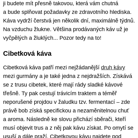
ji budete mít přesně takovou, která vám chutná
a bude splňovat požadavky ze zdravotního hlediska.
Káva vydrží čerstvá jen několik dní, maximálně týdnů.
Na vzduchu žlukne. Většina prodávaných káv už je
vyčpělých a žluklých... Pozor tedy na to!
Cibetková káva
Cibetková káva patří mezi nejžádanější
druh kávy
mezi gurmány a je také jedna z nejdražších. Získává
se z trusu cibetek, které mají rády sladké kávové
třešně. Ty pak cestují trávicím traktem a téměř
neporušené projdou v žaludku tzv. fermentací – zde
právě bob získá specifickou a nezaměnitelnou chuť
a aroma. Následně ke slovu přichází sběrači, kteří
musí objevit trus a z něj pak kávu získat. Po omytí se
usuší a dále praží. Cibetkovou kávu najdete pod