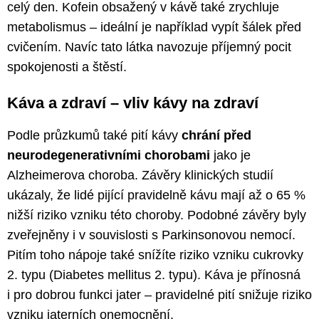
celý den. Kofein obsažený v kávě také zrychluje
metabolismus – ideální je například vypít šálek před
cvičením. Navíc tato látka navozuje příjemný pocit
spokojenosti a štěstí.
Káva a zdraví – vliv kávy na zdraví
Podle průzkumů také pití kávy
chrání před
neurodegenerativními chorobami
jako je
Alzheimerova choroba. Závěry klinických studií
ukázaly, že lidé pijící pravidelně kávu mají až o 65 %
nižší riziko vzniku této choroby. Podobné závěry byly
zveřejněny i v souvislosti s Parkinsonovou nemocí.
Pitím toho nápoje také snížíte riziko vzniku cukrovky
2. typu (Diabetes mellitus 2. typu). Káva je přínosná
i pro dobrou funkci jater – pravidelné pití snižuje riziko
vzniku jaterních onemocnění.