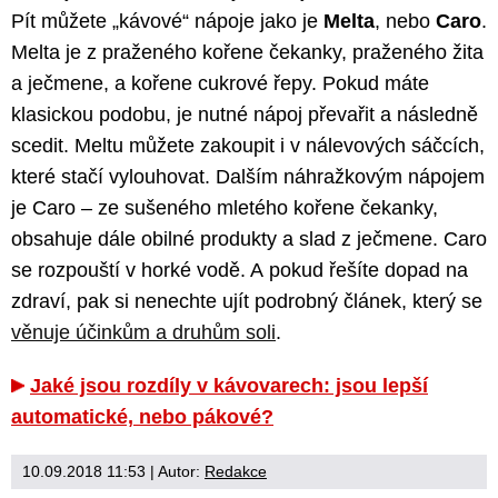
Pít můžete „kávové“ nápoje jako je
Melta
, nebo
Caro
.
Melta je z praženého kořene čekanky, praženého žita
a ječmene, a kořene cukrové řepy. Pokud máte
klasickou podobu, je nutné nápoj převařit a následně
scedit. Meltu můžete zakoupit i v nálevových sáčcích,
které stačí vylouhovat. Dalším náhražkovým nápojem
je Caro – ze sušeného mletého kořene čekanky,
obsahuje dále obilné produkty a slad z ječmene. Caro
se rozpouští v horké vodě. A pokud řešíte dopad na
zdraví, pak si nenechte ujít podrobný článek, který se
věnuje účinkům a druhům soli
.
Jaké jsou rozdíly v kávovarech: jsou lepší
automatické, nebo pákové?
10.09.2018 11:53
| Autor:
Redakce