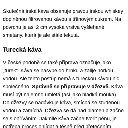
Skutečná irská káva obsahuje pravou irskou whiskey
doplněnou filtrovanou kávou s třtinovým cukrem. Na
povrchu je asi 2 cm vysoká vrstva vyšlehané
smetany, která je ale stále tekutá.
Turecká káva
V české podobě se také příprava označuje jako
„turek“. Káva se nasype do hrnku a zalije horkou
vodou. Ale tento postup nemá s tureckou kávou nic
společného.
Správně se připravuje v džezvě.
Káva
musí být najemno umletá (asi jako hladká mouka).
Do džezvy se nadávkuje káva, smíchá se studenou
vodou a zamíchá. Džezva se dá nad plamen a začne
se s ohříváním. Jakmile káva začne tvořit pěnu, je
potřeba proces ohlídat a těsně před přetečením