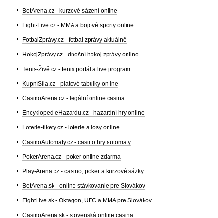
BetArena.cz - kurzové sázení online
Fight-Live.cz - MMA a bojové sporty online
FotbalZprávy.cz - fotbal zprávy aktuálně
HokejZprávy.cz - dnešní hokej zprávy online
Tenis-Živě.cz - tenis portál a live program
KupníSíla.cz - platové tabulky online
CasinoArena.cz - legální online casina
EncyklopedieHazardu.cz - hazardní hry online
Loterie-tikety.cz - loterie a losy online
CasinoAutomaty.cz - casino hry automaty
PokerArena.cz - poker online zdarma
Play-Arena.cz - casino, poker a kurzové sázky
BetArena.sk - online stávkovanie pre Slovákov
FightLive.sk - Oktagon, UFC a MMA pre Slovákov
CasinoArena.sk - slovenská online casina