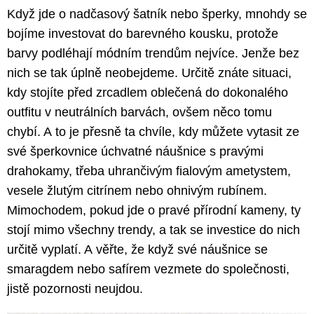
Když jde o nadčasový šatník nebo šperky, mnohdy se
bojíme investovat do barevného kousku, protože
barvy podléhají módním trendům nejvíce. Jenže bez
nich se tak úplně neobejdeme. Určitě znáte situaci,
kdy stojíte před zrcadlem oblečená do dokonalého
outfitu v neutrálních barvách, ovšem něco tomu
chybí. A to je přesně ta chvíle, kdy můžete vytasit ze
své šperkovnice úchvatné náušnice s pravými
drahokamy, třeba uhrančivým fialovým ametystem,
vesele žlutým citrínem nebo ohnivým rubínem.
Mimochodem, pokud jde o pravé přírodní kameny, ty
stojí mimo všechny trendy, a tak se investice do nich
určitě vyplatí. A věřte, že když své náušnice se
smaragdem nebo safírem vezmete do společnosti,
jistě pozornosti neujdou.