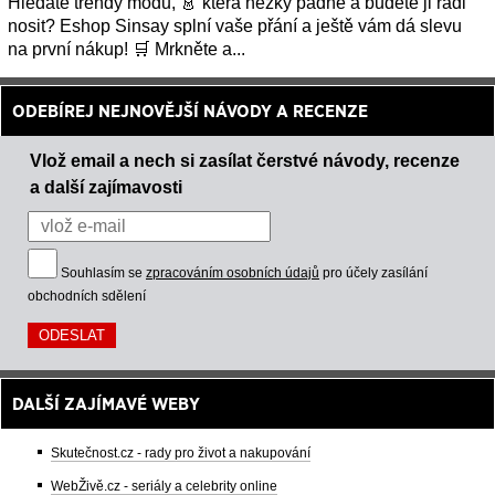
Hledáte trendy módu, 👗 která hezky padne a budete ji rádi
nosit? Eshop Sinsay splní vaše přání a ještě vám dá slevu
na první nákup! 🛒 Mrkněte a...
ODEBÍREJ NEJNOVĚJŠÍ NÁVODY A RECENZE
Vlož email a nech si zasílat čerstvé návody, recenze
a další zajímavosti
Souhlasím se
zpracováním osobních údajů
pro účely zasílání
obchodních sdělení
DALŠÍ ZAJÍMAVÉ WEBY
Skutečnost.cz - rady pro život a nakupování
WebŽivě.cz - seriály a celebrity online