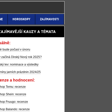
NE
HOROSKOPY
ZAJÍMAVOSTI
ZAJÍMAVĚJŠÍ KAUZY A TÉMATA
uálně:
é bude počasí v únoru
 začíná čínský Nový rok 2025?
ký lev: nominace a výsledky
míny jarních prázdnin 2024/25
enze a hodnocení:
hop Temu: recenze
hop Shein: recenze
hop Fruugo: recenze
hop Balando: recenze