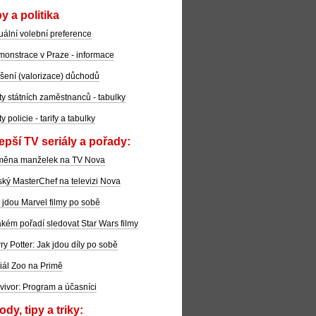
y a politika
uální volební preference
onstrace v Praze - informace
šení (valorizace) důchodů
ty státních zaměstnanců - tabulky
ty policie - tarify a tabulky
epší TV seriály a pořady:
měna manželek na TV Nova
ký MasterChef na televizi Nova
 jdou Marvel filmy po sobě
akém pořadí sledovat Star Wars filmy
ry Potter: Jak jdou díly po sobě
iál Zoo na Primě
vivor: Program a účasníci
dy, tipy a triky: