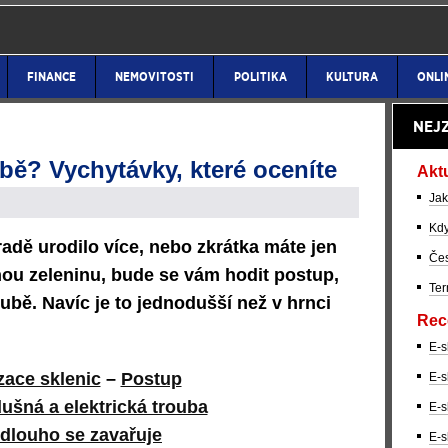
FINANCE
NEMOVITOSTI
POLITIKA
KULTURA
ONLI
NEJ
ubě? Vychytávky, které oceníte
Akt
Jak
Kdy
dě urodilo více, nebo zkrátka máte jen
Čes
ou zeleninu, bude se vám hodit postup,
Ter
ubě. Navíc je to jednodušší než v hrnci
Rec
E-s
izace sklenic
–
Postup
E-s
ušná a elektrická trouba
E-s
 dlouho se zavařuje
E-s