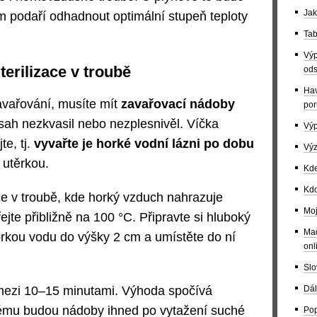
Jak
m podaří odhadnout optimální stupeň teploty
Tab
Výp
terilizace v troubě
ods
Hav
avařování, musíte mít
zavařovací nádoby
por
sah nezkvasil nebo nezplesnivěl. Víčka
Výp
te, tj.
vyvařte je horké vodní lázni po dobu
Výz
e utěrkou.
Kde
Kdo
ace v troubě, kde horký vzduch nahrazuje
Moj
jte přibližně na 100 °C. Připravte si hluboký
Maď
horkou vodu do výšky 2 cm a umístěte do ní
onl
Slo
Dál
e mezi 10–15 minutami. Výhoda spočívá
rému budou nádoby ihned po vytažení suché
Pop