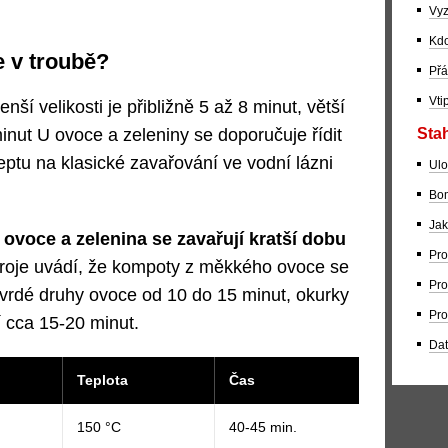
Vyz
Kdo
e v troubě?
Přá
Vti
ší velikosti je přibližně 5 až 8 minut, větší
Stah
inut U ovoce a zeleniny se doporučuje řídit
tu na klasické zavařování ve vodní lázni
Ulo
Bom
Jak
ovoce a zelenina se zavařují kratší dobu
Pro
roje uvádí, že kompoty z měkkého ovoce se
Pro
 tvrdé druhy ovoce od 10 do 15 minut, okurky
Pro
 cca 15-20 minut.
Dat
Teplota
Čas
150 °C
40-45 min.