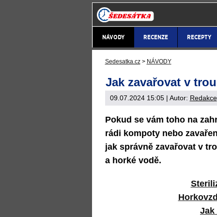
NÁVODY
RECENZE
RECEPTY
Sedesatka.cz
>
NÁVODY
Jak zavařovat v tro
09.07.2024 15:05
| Autor:
Redakce
Pokud se vám toho na zahra
rádi kompoty nebo zavařen
jak správně zavařovat v tro
a horké vodě.
Steril
Horkovzd
Jak