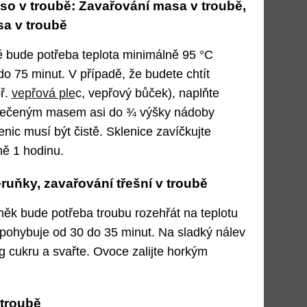
so v troubě:
Zavařování masa v troubě,
a v troubě
 bude potřeba teplota minimálně 95 °C
do 75 minut. V případě, že budete chtít
ř.
vepřová ple
c, vepřový bůček), naplňte
 pečeným masem asi do ¾ výšky nádoby
enic musí být čistě. Sklenice zavíčkujte
ně 1 hodinu.
ruňky, zavařování třešní v troubě
ěk bude potřeba troubu rozehřát na teplotu
pohybuje od 30 do 35 minut. Na sladký nálev
kg cukru a svařte. Ovoce zalijte horkým
troubě