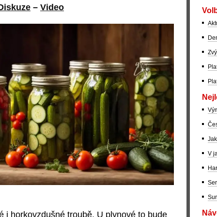
Diskuze
–
Video
Volb
Akt
Dem
Zvý
Pla
Pla
Nejl
Vý
Čes
Jak
V j
Har
Ser
Sur
Návo
é i horkovzdušné troubě. U plynové to bude