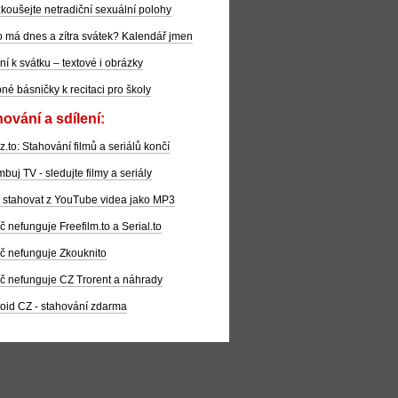
koušejte netradiční sexuální polohy
 má dnes a zítra svátek? Kalendář jmen
ní k svátku – textové i obrázky
pné básničky k recitaci pro školy
ování a sdílení:
z.to: Stahování filmů a seriálů končí
buj TV - sledujte filmy a seriály
 stahovat z YouTube videa jako MP3
č nefunguje Freefilm.to a Serial.to
č nefunguje Zkouknito
č nefunguje CZ Trorent a náhrady
oid CZ - stahování zdarma