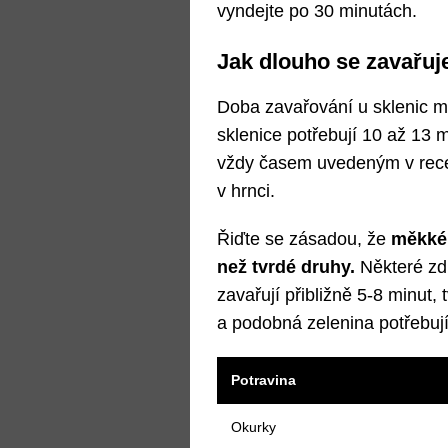
vyndejte po 30 minutách.
Jak dlouho se zavařuj
Doba zavařování u sklenic men
sklenice potřebují 10 až 13 m
vždy časem uvedeným v recep
v hrnci.
Řiďte se zásadou, že
měkké 
než tvrdé druhy.
Některé zd
zavařují přibližně 5-8 minut,
a podobná zelenina potřebují
Potravina
Okurky