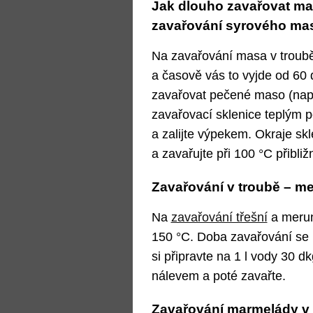
Jak dlouho zavařovat ma
z
avařování syrového mas
Na zavařování masa v troubě
a časově vás to vyjde od 60 
zavařovat pečené maso (nap
zavařovací sklenice teplým
a zalijte výpekem. Okraje skl
a zavařujte při 100 °C přibliž
Zavařování v troubě – me
Na
zavařování třešní
a merun
150 °C. Doba zavařování se 
si připravte na 1 l vody 30 d
nálevem a poté zavařte.
Zavařování marmelády v 