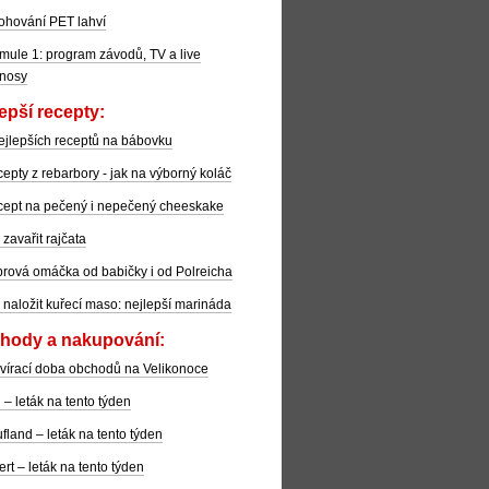
ohování PET lahví
mule 1: program závodů, TV a live
nosy
epší recepty:
ejlepších receptů na bábovku
epty z rebarbory - jak na výborný koláč
ept na pečený i nepečený cheeskake
 zavařit rajčata
rová omáčka od babičky i od Polreicha
 naložit kuřecí maso: nejlepší marináda
hody a nakupování:
vírací doba obchodů na Velikonoce
l – leták na tento týden
fland – leták na tento týden
ert – leták na tento týden