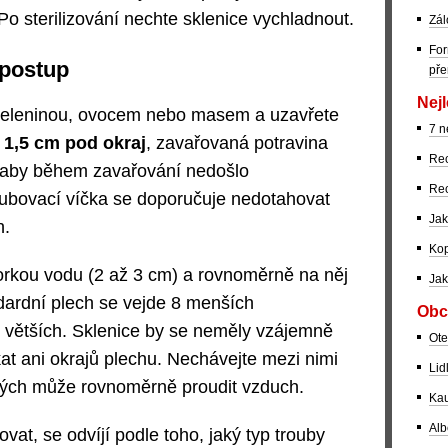
Po sterilizování nechte sklenice vychladnout.
Zál
For
 postup
pře
Nejl
zeleninou, ovocem nebo masem a uzavřete
7 n
 1,5 cm pod okraj
, zavařovaná potravina
Rec
, aby během zavařování nedošlo
Rec
ubovací víčka se doporučuje nedotahovat
Jak
h.
Kop
horkou vodu (2 až 3 cm) a rovnoměrně na něj
Jak
dardní plech se vejde 8 menších
Obc
6 větších. Sklenice by se neměly vzájemně
Ote
at ani okrajů plechu. Nechávejte mezi nimi
Lid
rých může rovnoměrně proudit vzduch.
Kau
Alb
at, se odvíjí podle toho, jaký typ trouby