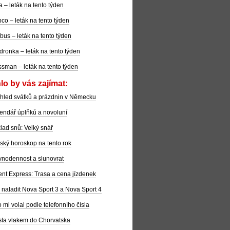
la – leták na tento týden
co – leták na tento týden
bus – leták na tento týden
dronka – leták na tento týden
sman – leták na tento týden
lo by vás zajímat:
hled svátků a prázdnin v Německu
endář úplňků a novoluní
lad snů: Velký snář
ský horoskop na tento rok
nodennost a slunovrat
ent Express: Trasa a cena jízdenek
 naladit Nova Sport 3 a Nova Sport 4
 mi volal podle telefonního čísla
ta vlakem do Chorvatska