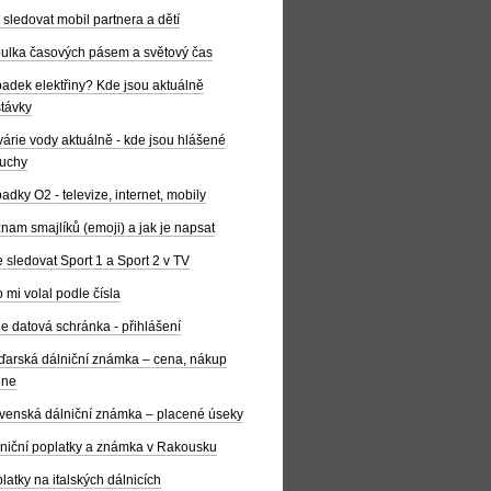
 sledovat mobil partnera a dětí
ulka časových pásem a světový čas
adek elektřiny? Kde jsou aktuálně
távky
árie vody aktuálně - kde jsou hlášené
uchy
adky O2 - televize, internet, mobily
nam smajlíků (emoji) a jak je napsat
 sledovat Sport 1 a Sport 2 v TV
 mi volal podle čísla
e datová schránka - přihlášení
arská dálniční známka – cena, nákup
ine
venská dálniční známka – placené úseky
niční poplatky a známka v Rakousku
latky na italských dálnicích