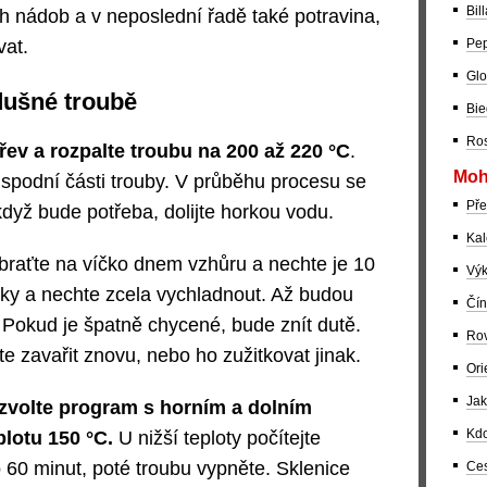
Bil
h nádob a v neposlední řadě také potravina,
Pep
vat.
Glo
dušné troubě
Bie
Ros
hřev a rozpalte troubu na 200 až 220 °C
.
Moh
 spodní části trouby. V průběhu procesu se
Pře
když bude potřeba, dolijte horkou vodu.
Kal
braťte na víčko dnem vzhůru a nechte je 10
Výk
átky a nechte zcela vychladnout. Až budou
Čín
. Pokud je špatně chycené, bude znít dutě.
Rov
 zavařit znovu, nebo ho zužitkovat jinak.
Ori
Jak
, zvolte program s horním a dolním
Kdo
plotu 150 °C.
U nižší teploty počítejte
60 minut, poté troubu vypněte. Sklenice
Ces