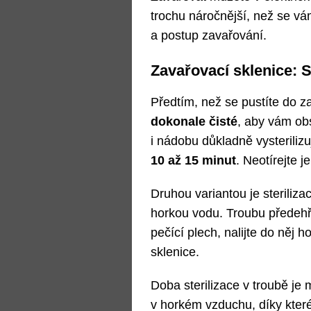
trochu náročnější, než se vá
a postup zavařování.
Zavařovací sklenice: S
Předtím, než se pustíte do z
dokonale čisté
, aby vám ob
i nádobu důkladně vysterilizuj
10 až 15 minut
. Neotírejte j
Druhou variantou je steriliz
horkou vodu. Troubu předehře
pečící plech, nalijte do něj 
sklenice.
Doba sterilizace v troubě j
v horkém vzduchu, díky kte