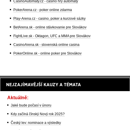
CasinoAutomaty.cz - casino hry automaty
PokerArena.cz - poker online zdarma
Play-Arena.cz - casino, poker a kurzové sázky
BetArena.sk - online stávkovanie pre Slovákov
FightLive.sk - Oktagon, UFC a MMA pre Slovákov
CasinoArena.sk - slovenská online casina
PokerOnline.sk - online poker pre Slovákov
NEJZAJÍMAVĚJŠÍ KAUZY A TÉMATA
Aktuálně:
Jaké bude počasí v únoru
Kdy začíná čínský Nový rok 2025?
Český lev: nominace a výsledky