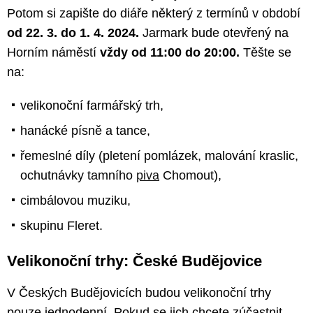
Potom si zapište do diáře některý z termínů v období
od 22. 3. do 1. 4. 2024.
Jarmark bude otevřený na
Horním náměstí
vždy od 11:00 do 20:00.
Těšte se
na:
velikonoční farmářský trh,
hanácké písně a tance,
řemeslné díly (pletení pomlázek, malování kraslic,
ochutnávky tamního
piva
Chomout),
cimbálovou muziku,
skupinu Fleret.
Velikonoční trhy: České Budějovice
V Českých Budějovicích budou velikonoční trhy
pouze jednodenní. Pokud se jich chcete zúčastnit,