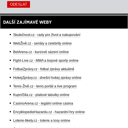
DALŠÍ ZAJÍMAVÉ WEBY
Skutečnost.cz - rady pro život a nakupování
WebŽivě.cz - seriály a celebrity online
BetArena.cz - kurzové sázení online
Fight-Live.cz - MMA a bojové sporty online
FotbalZprávy.cz - fotbal zprávy aktuálně
HokejZprávy.cz - dnešní hokej zprávy online
Tenis-Živě.cz - tenis portál a live program
KupníSíla.cz - platové tabulky online
CasinoArena.cz - legální online casina
EncyklopedieHazardu.cz - hazardní hry online
Loterie-tikety.cz - loterie a losy online