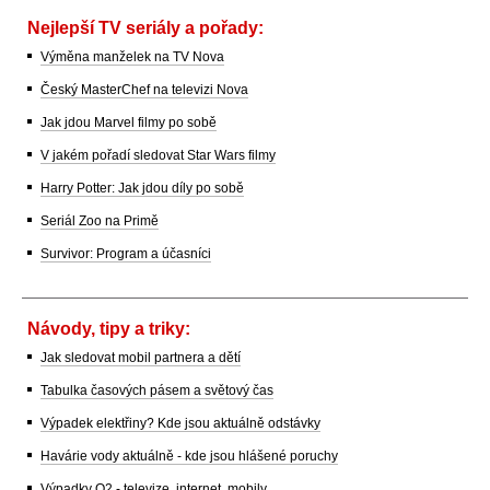
Nejlepší TV seriály a pořady:
Výměna manželek na TV Nova
Český MasterChef na televizi Nova
Jak jdou Marvel filmy po sobě
V jakém pořadí sledovat Star Wars filmy
Harry Potter: Jak jdou díly po sobě
Seriál Zoo na Primě
Survivor: Program a účasníci
Návody, tipy a triky:
Jak sledovat mobil partnera a dětí
Tabulka časových pásem a světový čas
Výpadek elektřiny? Kde jsou aktuálně odstávky
Havárie vody aktuálně - kde jsou hlášené poruchy
Výpadky O2 - televize, internet, mobily