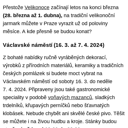
Přestože
Velikonoce
začínají letos na konci března
(28. března až 1. dubna),
na tradiční velikonoční
jarmark můžete v Praze vyrazit už od poloviny
měsíce. A kde přesně se budou konat?
Václavské náměstí (16. 3. až 7. 4. 2024)
Z bohaté nabídky ručně vyráběných dekorací,
výrobků z přírodních materiálů, keramiky a tradičních
českých pomlázek si budete moct vybrat na
Václavském náměstí od soboty 16. 3. do neděle
7. 4. 2024. Připraveny jsou také gastronomické
speciality v podobě
voňavých mazanců
, sladkých
trdelníků, křupavých perníčků nebo šťavnatých
klobásek. Nebude chybět ani skvělé české pivo. Těšit
se můžete i na živou hudbu a kroje. Stánky budou