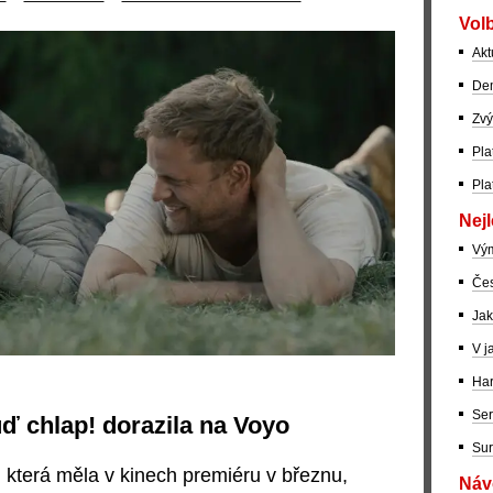
Volb
Akt
Dem
Zvý
Pla
Pla
Nejl
Vý
Čes
Jak
V j
Har
Ser
 chlap! dorazila na Voyo
Sur
 která měla v kinech premiéru v březnu,
Návo