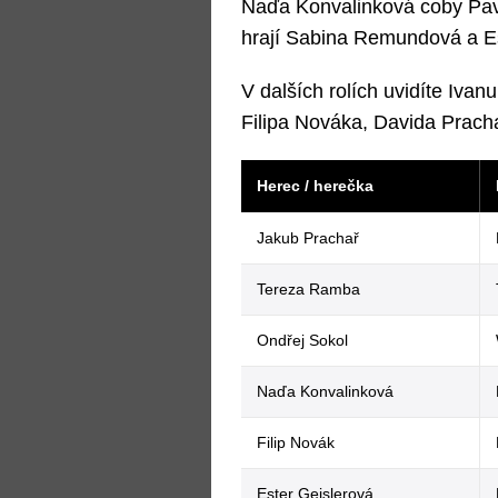
Naďa Konvalinková coby Pavl
hrají Sabina Remundová a Es
V dalších rolích uvidíte Iva
Filipa Nováka, Davida Pracha
Herec / herečka
Jakub Prachař
Tereza Ramba
Ondřej Sokol
Naďa Konvalinková
Filip Novák
Ester Geislerová