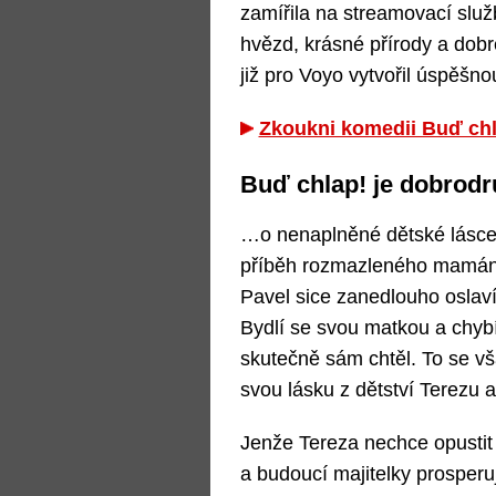
zamířila na streamovací slu
hvězd, krásné přírody a dobré
již pro Voyo vytvořil úspěšnou
Zkoukni komedii Buď chl
Buď chlap! je dobrod
…o nenaplněné dětské lásce a
příběh rozmazleného mamán
Pavel sice zanedlouho oslaví 
Bydlí se svou matkou a chybí
skutečně sám chtěl. To se vš
svou lásku z dětství Terezu a
Jenže Tereza nechce opustit
a budoucí majitelky prosperuj