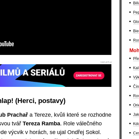
Bil
Pep
Glo
Bie
Ros
Moh
Pře
Kal
Výk
Čín
Rov
lap! (Herci, postavy)
Ori
ub Prachař
a Tereze, kvůli které se rozhodne
Jak
 svou tvář
Tereza Ramba
. Role válečného
Kdo
e výcvik v horách, se ujal Ondřej Sokol.
Ces