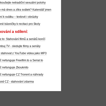
koušejte netradiční sexuální polohy
 má dnes a zítra svátek? Kalendář jmen
ní k svátku – textové i obrázky
pné básničky k recitaci pro školy
ování a sdílení:
z.to: Stahování filmů a seriálů končí
buj TV - sledujte filmy a seriály
 stahovat z YouTube videa jako MP3
č nefunguje Freefilm.to a Serial.to
č nefunguje Zkouknito
č nefunguje CZ Trorent a náhrady
oid CZ - stahování zdarma