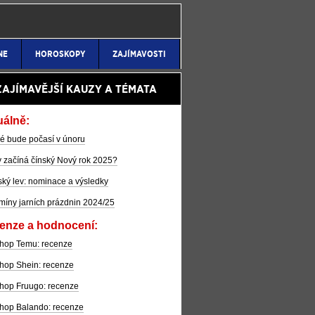
NE
HOROSKOPY
ZAJÍMAVOSTI
ZAJÍMAVĚJŠÍ KAUZY A TÉMATA
uálně:
é bude počasí v únoru
 začíná čínský Nový rok 2025?
ký lev: nominace a výsledky
míny jarních prázdnin 2024/25
enze a hodnocení:
hop Temu: recenze
hop Shein: recenze
hop Fruugo: recenze
hop Balando: recenze