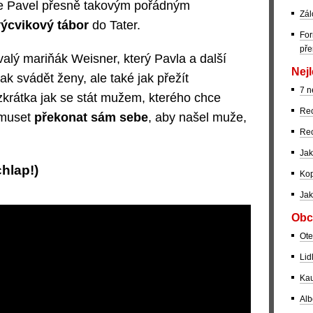
se Pavel přesně takovým pořádným
Zál
ýcvikový tábor
do Tater.
For
pře
alý mariňák Weisner, který Pavla a další
Nejl
ak svádět ženy, ale také jak přežít
7 n
 zkrátka jak se stát mužem, kterého chce
Rec
 muset
překonat sám sebe
, aby našel muže,
Rec
Jak
chlap!)
Kop
Jak
Obc
Ote
Lid
Kau
Alb