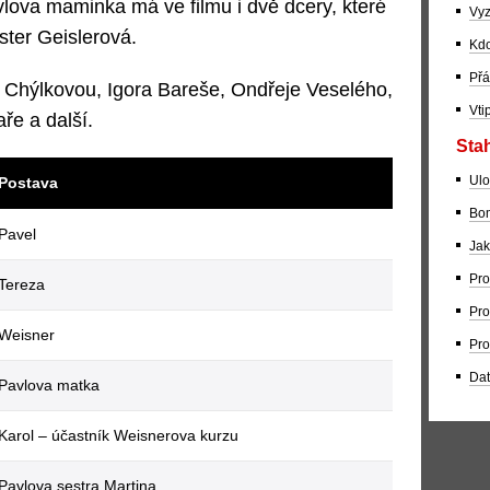
ova maminka má ve filmu i dvě dcery, které
Vyz
ter Geislerová.
Kdo
Přá
nu Chýlkovou, Igora Bareše, Ondřeje Veselého,
Vti
ře a další.
Stah
Ulo
Postava
Bom
Pavel
Jak
Pro
Tereza
Pro
Weisner
Pro
Dat
Pavlova matka
Karol –⁠ účastník Weisnerova kurzu
Pavlova sestra Martina