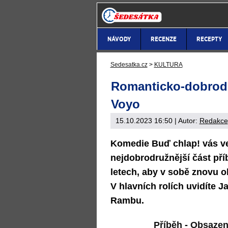
NÁVODY
RECENZE
RECEPTY
Sedesatka.cz
>
KULTURA
Romanticko-dobrod
Voyo
15.10.2023 16:50
| Autor:
Redakce
Komedie Buď chlap! vás v
nejdobrodružnější část příb
letech, aby v sobě znovu obje
V hlavních rolích uvidíte 
Rambu.
Příběh
-
Obsazen