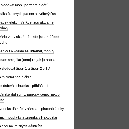
 sledovat mobil partnera a dětí
ulka časových pásem a světový čas
adek elektřiny? Kde jsou aktuálně
távky
árie vody aktuálně - kde jsou hlášené
uchy
adky O2 - televize, internet, mobily
nam smajlíků (emoji) a jak je napsat
 sledovat Sport 1 a Sport 2 v TV
 mi volal podle čísla
e datová schránka - přihlášení
arská dálniční známka – cena, nákup
ine
venská dálniční známka – placené úseky
niční poplatky a známka v Rakousku
latky na italských dálnicích