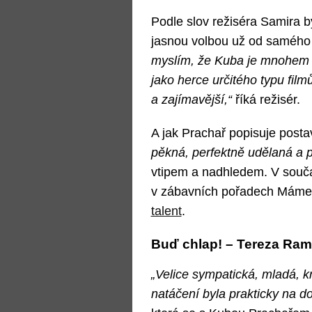
Podle slov režiséra Samira by
jasnou volbou už od samého
myslím, že Kuba je mnohem lep
jako herce určitého typu fil
a zajímavější,“
říká režisér.
A jak Prachař popisuje posta
pěkná, perfektně udělaná a p
vtipem a nadhledem. V souča
v zábavních pořadech Máme
talent
.
Buď chlap! –⁠ Tereza Ram
„Velice sympatická, mladá, k
natáčení byla prakticky na d