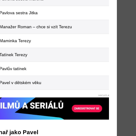
Pavlova sestra Jitka
Manažer Roman –⁠ chce si vzít Terezu
Maminka Terezy
Tatínek Terezy
Pavlův tatínek
Pavel v dětském věku
hař jako Pavel