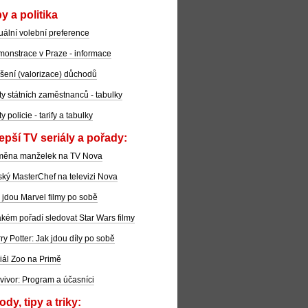
y a politika
uální volební preference
onstrace v Praze - informace
šení (valorizace) důchodů
ty státních zaměstnanců - tabulky
ty policie - tarify a tabulky
epší TV seriály a pořady:
měna manželek na TV Nova
ký MasterChef na televizi Nova
 jdou Marvel filmy po sobě
akém pořadí sledovat Star Wars filmy
ry Potter: Jak jdou díly po sobě
iál Zoo na Primě
vivor: Program a účasníci
dy, tipy a triky: