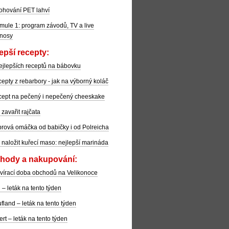
ohování PET lahví
mule 1: program závodů, TV a live
nosy
epší recepty:
ejlepších receptů na bábovku
epty z rebarbory - jak na výborný koláč
ept na pečený i nepečený cheeskake
 zavařit rajčata
rová omáčka od babičky i od Polreicha
 naložit kuřecí maso: nejlepší marináda
hody a nakupování:
vírací doba obchodů na Velikonoce
l – leták na tento týden
fland – leták na tento týden
ert – leták na tento týden