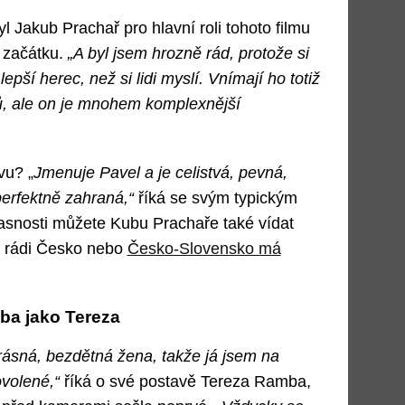
l Jakub Prachař pro hlavní roli tohoto filmu
 začátku.
„A byl jsem hrozně rád, protože si
ší herec, než si lidi myslí. Vnímají ho totiž
mů, ale on je mnohem komplexnější
vu? „
Jmenuje Pavel a je celistvá, pevná,
erfektně zahraná,“
říká se svým typickým
snosti můžete Kubu Prachaře také vídat
 rádi Česko nebo
Česko-Slovensko má
ba jako Tereza
rásná, bezdětná žena, takže já jsem na
ovolené,“
říká o své postavě Tereza Ramba,