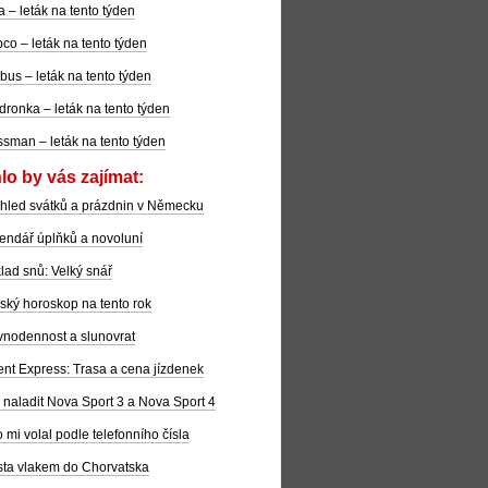
la – leták na tento týden
co – leták na tento týden
bus – leták na tento týden
dronka – leták na tento týden
sman – leták na tento týden
lo by vás zajímat:
hled svátků a prázdnin v Německu
endář úplňků a novoluní
lad snů: Velký snář
ský horoskop na tento rok
nodennost a slunovrat
ent Express: Trasa a cena jízdenek
 naladit Nova Sport 3 a Nova Sport 4
 mi volal podle telefonního čísla
ta vlakem do Chorvatska