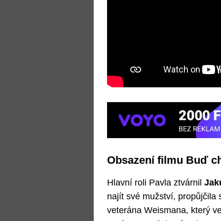
Obsazení filmu Buď ch
Hlavní roli Pavla ztvárnil
Jak
najít své mužství, propůjčila
veterána Weismana, který ved