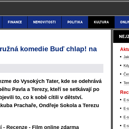
FINANCE
NEMOVITOSTI
POLITIKA
KULTURA
ONLI
NEJ
ružná komedie Buď chlap! na
Akt
Jak
Kdy
Čes
ezme do Vysokých Tater, kde se odehrává
Ter
ěhu Pavla a Terezy, kteří se setkávají po
Rec
vili to, co k sobě cítili v dětství.
E-s
Jakuba Prachaře, Ondřeje Sokola a Terezu
E-s
E-s
E-s
í
-
Recenze
-
Film online zdarma