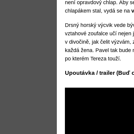
není opravdový chlap. Aby 
chlapákem stal, vydá se na
v
Drsný horský výcvik vede býv
vztahové zoufalce učí nejen j
v divočině, jak čelit výzvám,
každá žena. Pavel tak bude
po kterém Tereza touží.
Upoutávka / trailer (Buď 