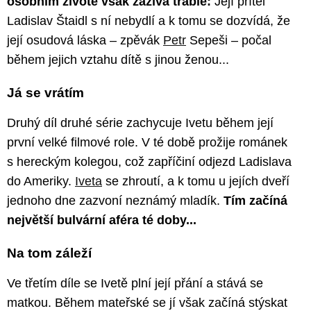
osobním životě však zažívá trable:
Její přítel
Ladislav Štaidl s ní nebydlí a k tomu se dozvídá, že
její osudová láska – zpěvák
Petr
Sepeši – počal
během jejich vztahu dítě s jinou ženou...
Já se vrátím
Druhý díl druhé série zachycuje Ivetu během její
první velké filmové role. V té době prožije románek
s hereckým kolegou, což zapříčiní odjezd Ladislava
do Ameriky.
Iveta
se zhroutí, a k tomu u jejích dveří
jednoho dne zazvoní neznámý mladík.
Tím začíná
největší bulvární aféra té doby...
Na tom záleží
Ve třetím díle se Ivetě plní její přání a stává se
matkou. Během mateřské se jí však začíná stýskat