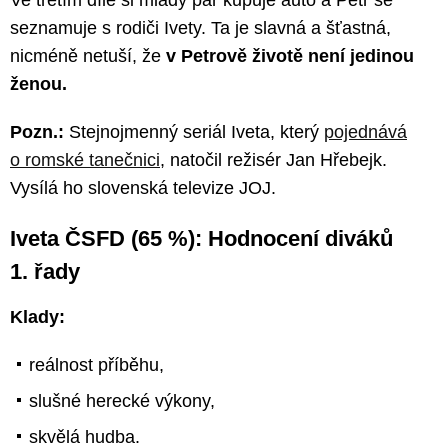
Ve třetím díle si mladý pár kupuje auto a Petr se
seznamuje s rodiči Ivety. Ta je slavná a šťastná,
nicméně netuší, že
v Petrově životě není jedinou
ženou.
Pozn.:
Stejnojmenný seriál Iveta, který
pojednává
o romské tanečnici
, natočil režisér Jan Hřebejk.
Vysílá ho slovenská televize JOJ.
Iveta ČSFD (65 %): Hodnocení diváků
1. řady
Klady:
reálnost příběhu,
slušné herecké výkony,
skvělá hudba.