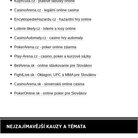
KupníSíla.cz - platové tabulky online
CasinoArena.cz - legální online casina
EncyklopedieHazardu.cz - hazardní hry online
Loterie-tikety.cz - loterie a losy online
CasinoAutomaty.cz - casino hry automaty
PokerArena.cz - poker online zdarma
Play-Arena.cz - casino, poker a kurzové sázky
BetArena.sk - online stávkovanie pre Slovákov
FightLive.sk - Oktagon, UFC a MMA pre Slovákov
CasinoArena.sk - slovenská online casina
PokerOnline.sk - online poker pre Slovákov
NEJZAJÍMAVĚJŠÍ KAUZY A TÉMATA