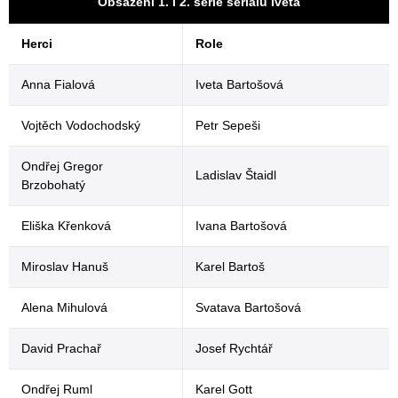
Obsazení 1. i 2. série seriálu Iveta
Herci
Role
Anna Fialová
Iveta Bartošová
Vojtěch Vodochodský
Petr Sepeši
Ondřej Gregor
Ladislav Štaidl
Brzobohatý
Eliška Křenková
Ivana Bartošová
Miroslav Hanuš
Karel Bartoš
Alena Mihulová
Svatava Bartošová
David Prachař
Josef Rychtář
Ondřej Ruml
Karel Gott