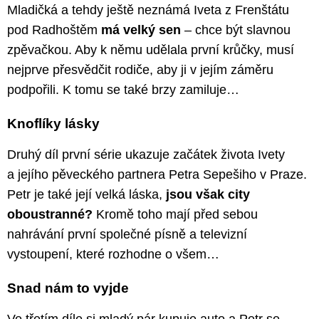
Mladičká a tehdy ještě neznámá Iveta z Frenštátu
pod Radhoštěm
má velký sen
– chce být slavnou
zpěvačkou. Aby k němu udělala první krůčky, musí
nejprve přesvědčit rodiče, aby ji v jejím záměru
podpořili. K tomu se také brzy zamiluje…
Knoflíky lásky
Druhý díl první série ukazuje začátek života Ivety
a jejího pěveckého partnera Petra Sepešiho v Praze.
Petr je také její velká láska,
jsou však city
oboustranné?
Kromě toho mají před sebou
nahrávání první společné písně a televizní
vystoupení, které rozhodne o všem…
Snad nám to vyjde