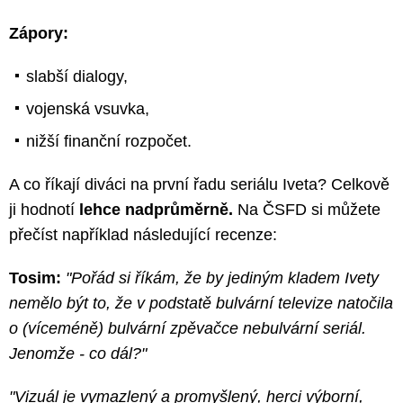
Zápory:
slabší dialogy,
vojenská vsuvka,
nižší finanční rozpočet.
A co říkají diváci na první řadu seriálu Iveta? Celkově
ji hodnotí
lehce nadprůměrně.
Na ČSFD si můžete
přečíst například následující recenze:
Tosim:
"Pořád si říkám, že by jediným kladem Ivety
nemělo být to, že v podstatě bulvární televize natočila
o (víceméně) bulvární zpěvačce nebulvární seriál.
Jenomže - co dál?"
"Vizuál je vymazlený a promyšlený, herci výborní,