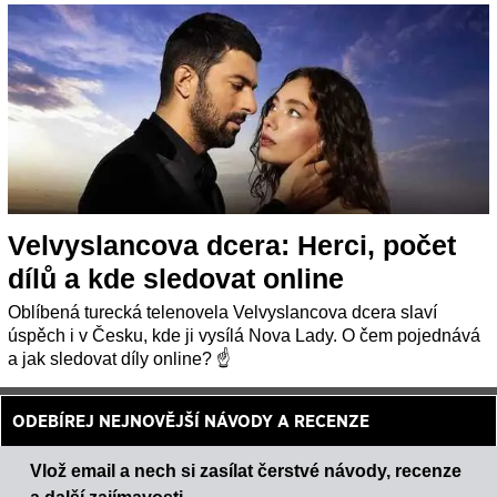
Velvyslancova dcera: Herci, počet
dílů a kde sledovat online
Oblíbená turecká telenovela Velvyslancova dcera slaví
úspěch i v Česku, kde ji vysílá Nova Lady. O čem pojednává
a jak sledovat díly online? ☝
ODEBÍREJ NEJNOVĚJŠÍ NÁVODY A RECENZE
Vlož email a nech si zasílat čerstvé návody, recenze
a další zajímavosti