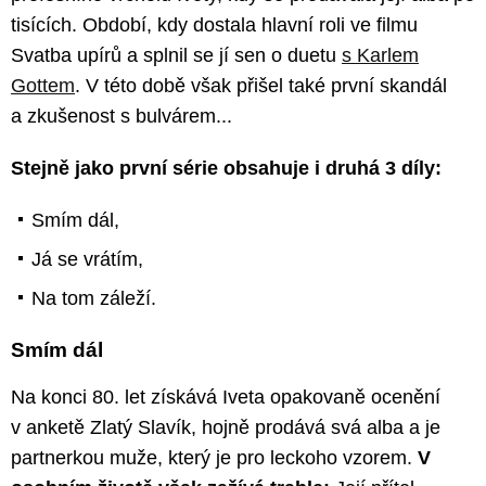
tisících. Období, kdy dostala hlavní roli ve filmu
Svatba upírů a splnil se jí sen o duetu
s Karlem
Gottem
. V této době však přišel také první skandál
a zkušenost s bulvárem...
Stejně jako první série obsahuje i druhá 3 díly:
Smím dál,
Já se vrátím,
Na tom záleží.
Smím dál
Na konci 80. let získává Iveta opakovaně ocenění
v anketě Zlatý Slavík, hojně prodává svá alba a je
partnerkou muže, který je pro leckoho vzorem.
V