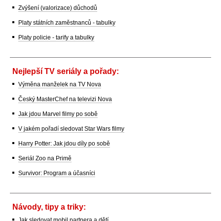
Zvýšení (valorizace) důchodů
Platy státních zaměstnanců - tabulky
Platy policie - tarify a tabulky
Nejlepší TV seriály a pořady:
Výměna manželek na TV Nova
Český MasterChef na televizi Nova
Jak jdou Marvel filmy po sobě
V jakém pořadí sledovat Star Wars filmy
Harry Potter: Jak jdou díly po sobě
Seriál Zoo na Primě
Survivor: Program a účasníci
Návody, tipy a triky:
Jak sledovat mobil partnera a dětí