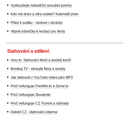
Vyzkoušejte netradiční sexuální polohy
Kdo má dnes a zítra svátek? Kalendář jmen
Přání k svátku – textové i obrázky
Vtipné básničky k recitaci pro školy
Stahování a sdílení:
Uloz.to: Stahování filmů a seriálů končí
Bombuj TV - sledujte filmy a seriály
Jak stahovat z YouTube videa jako MP3
Proč nefunguje Freefilm.to a Serial.to
Proč nefunguje Zkouknito
Proč nefunguje CZ Trorent a náhrady
Datoid CZ - stahování zdarma