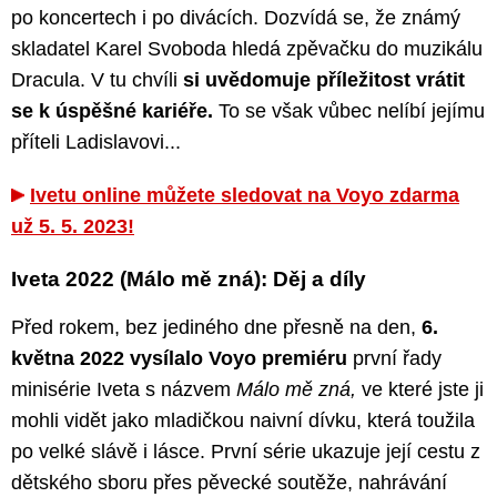
po koncertech i po divácích. Dozvídá se, že známý
skladatel Karel Svoboda hledá zpěvačku do muzikálu
Dracula. V tu chvíli
si uvědomuje příležitost vrátit
se k úspěšné kariéře.
To se však vůbec nelíbí jejímu
příteli Ladislavovi...
Ivetu online můžete sledovat na Voyo zdarma
už 5. 5. 2023!
Iveta 2022 (Málo mě zná): Děj a díly
Před rokem, bez jediného dne přesně na den,
6.
května 2022 vysílalo Voyo premiéru
první řady
minisérie Iveta s názvem
Málo mě zná,
ve které jste ji
mohli vidět jako mladičkou naivní dívku, která toužila
po velké slávě i lásce. První série ukazuje její cestu z
dětského sboru přes pěvecké soutěže, nahrávání