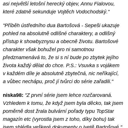
asi největší letošní herecký objev, Annu Fialovou,
které zdatně sekunduje Vojtěch Vodochodský."
"Příběh ústředního dua Bartošová - Sepeši ukazuje
pohled na absolutně odlišné charaktery, a odlišný
přístup k showbyznysu a obecně životu. Bartošové
charakter však bohužel pro ni samotnou
předznamenává to, že si s ní bude po zbytek jejího
života každý dělat do chce. P.S.: Vsuvka s vojákem
v každém díle je absolutně zbytečná, nic neříkající,
a vůbec nechápu, proč jí tvůrci do série zařadili."
niska98:
"Z první série jsem lehce rozčarovaná.
Vzhledem k tomu, že když jsem byla děcko, tak jsem
poměrně dost žrala bulvární pořady typu TopStar
magazín etc (vyrostla jsem z toho, díky bohu) tak
jsem shlédla veškeré dokumenty o Ivetě Bartošové."