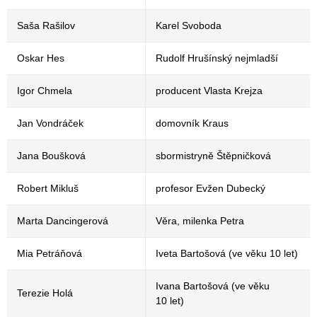
Saša Rašilov
Karel Svoboda
Oskar Hes
Rudolf Hrušínský nejmladší
Igor Chmela
producent Vlasta Krejza
Jan Vondráček
domovník Kraus
Jana Boušková
sbormistryně Štěpničková
Robert Mikluš
profesor Evžen Dubecký
Marta Dancingerová
Věra, milenka Petra
Mia Petráňová
Iveta Bartošová (ve věku 10 let)
Ivana Bartošová (ve věku
Terezie Holá
10 let)