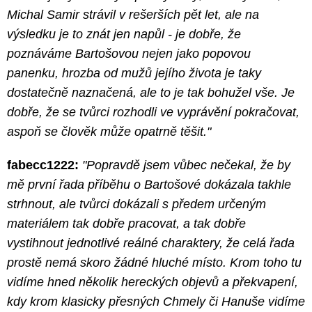
Michal Samir strávil v rešerších pět let, ale na
výsledku je to znát jen napůl - je dobře, že
poznáváme Bartošovou nejen jako popovou
panenku, hrozba od mužů jejího života je taky
dostatečně naznačená, ale to je tak bohužel vše. Je
dobře, že se tvůrci rozhodli ve vyprávění pokračovat,
aspoň se člověk může opatrně těšit."
fabecc1222:
"Popravdě jsem vůbec nečekal, že by
mě první řada příběhu o Bartošové dokázala takhle
strhnout, ale tvůrci dokázali s předem určeným
materiálem tak dobře pracovat, a tak dobře
vystihnout jednotlivé reálné charaktery, že celá řada
prostě nemá skoro žádné hluché místo. Krom toho tu
vidíme hned několik hereckých objevů a překvapení,
kdy krom klasicky přesných Chmely či Hanuše vidíme