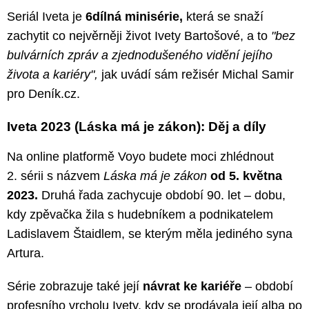
Seriál Iveta je
6dílná minisérie,
která se snaží
zachytit co nejvěrněji život Ivety Bartošové, a to
"bez
bulvárních zpráv a zjednodušeného vidění jejího
života a kariéry",
jak uvádí sám režisér Michal Samir
pro Deník.cz.
Iveta 2023 (Láska má je zákon): Děj a díly
Na online platformě Voyo budete moci zhlédnout
2. sérii s názvem
Láska má je zákon
od 5. května
2023.
Druhá řada zachycuje období 90. let – dobu,
kdy zpěvačka žila s hudebníkem a podnikatelem
Ladislavem Štaidlem, se kterým měla jediného syna
Artura.
Série zobrazuje také její
návrat ke kariéře
– období
profesního vrcholu Ivety, kdy se prodávala její alba po