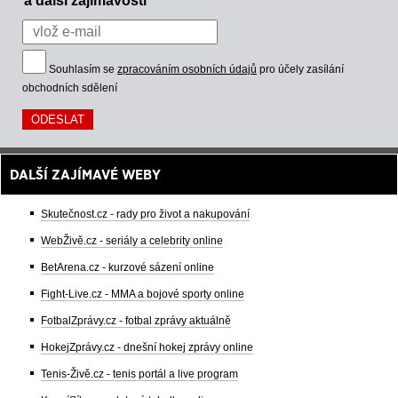
Souhlasím se
zpracováním osobních údajů
pro účely zasílání
obchodních sdělení
DALŠÍ ZAJÍMAVÉ WEBY
Skutečnost.cz - rady pro život a nakupování
WebŽivě.cz - seriály a celebrity online
BetArena.cz - kurzové sázení online
Fight-Live.cz - MMA a bojové sporty online
FotbalZprávy.cz - fotbal zprávy aktuálně
HokejZprávy.cz - dnešní hokej zprávy online
Tenis-Živě.cz - tenis portál a live program