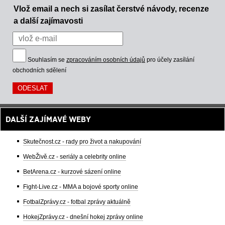
Vlož email a nech si zasílat čerstvé návody, recenze
a další zajímavosti
Souhlasím se
zpracováním osobních údajů
pro účely zasílání
obchodních sdělení
DALŠÍ ZAJÍMAVÉ WEBY
Skutečnost.cz - rady pro život a nakupování
WebŽivě.cz - seriály a celebrity online
BetArena.cz - kurzové sázení online
Fight-Live.cz - MMA a bojové sporty online
FotbalZprávy.cz - fotbal zprávy aktuálně
HokejZprávy.cz - dnešní hokej zprávy online