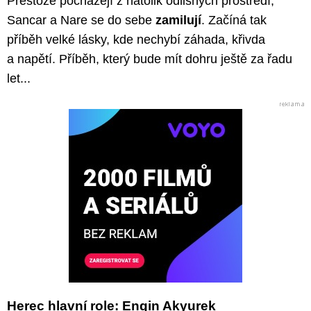
Přestože pocházejí z natolik odlišných prostředí,
Sancar a Nare se do sebe
zamilují
. Začíná tak
příběh velké lásky, kde nechybí záhada, křivda
a napětí. Příběh, který bude mít dohru ještě za řadu
let...
Herec hlavní role: Engin Akyurek