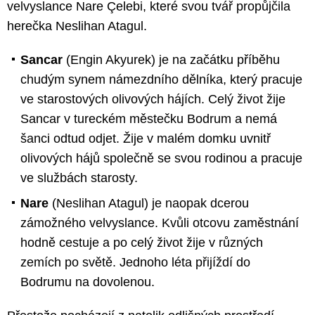
velvyslance Nare Çelebi, které svou tvář propůjčila
herečka Neslihan Atagul.
Sancar
(Engin Akyurek) je na začátku příběhu
chudým synem námezdního dělníka, který pracuje
ve starostových olivových hájích. Celý život žije
Sancar v tureckém městečku Bodrum a nemá
šanci odtud odjet. Žije v malém domku uvnitř
olivových hájů společně se svou rodinou a pracuje
ve službách starosty.
Nare
(Neslihan Atagul) je naopak dcerou
zámožného velvyslance. Kvůli otcovu zaměstnání
hodně cestuje a po celý život žije v různých
zemích po světě. Jednoho léta přijíždí do
Bodrumu na dovolenou.