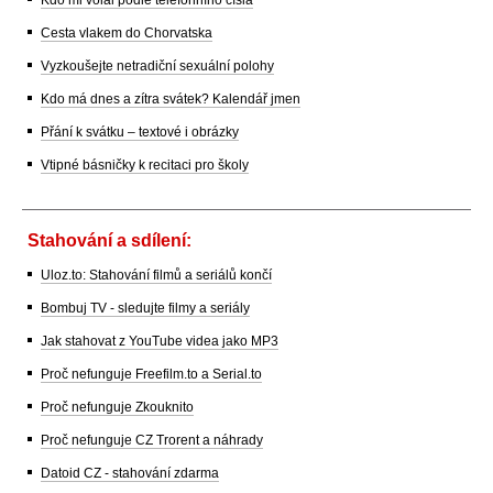
Cesta vlakem do Chorvatska
Vyzkoušejte netradiční sexuální polohy
Kdo má dnes a zítra svátek? Kalendář jmen
Přání k svátku – textové i obrázky
Vtipné básničky k recitaci pro školy
Stahování a sdílení:
Uloz.to: Stahování filmů a seriálů končí
Bombuj TV - sledujte filmy a seriály
Jak stahovat z YouTube videa jako MP3
Proč nefunguje Freefilm.to a Serial.to
Proč nefunguje Zkouknito
Proč nefunguje CZ Trorent a náhrady
Datoid CZ - stahování zdarma