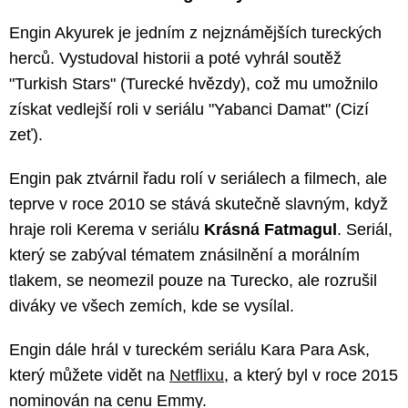
Engin Akyurek je jedním z nejznámějších tureckých
herců. Vystudoval historii a poté vyhrál soutěž
"Turkish Stars" (Turecké hvězdy), což mu umožnilo
získat vedlejší roli v seriálu "Yabanci Damat" (Cizí
zeť).
Engin pak ztvárnil řadu rolí v seriálech a filmech, ale
teprve v roce 2010 se stává skutečně slavným, když
hraje roli Kerema v seriálu
Krásná Fatmagul
. Seriál,
který se zabýval tématem znásilnění a morálním
tlakem, se neomezil pouze na Turecko, ale rozrušil
diváky ve všech zemích, kde se vysílal.
Engin dále hrál v tureckém seriálu Kara Para Ask,
který můžete vidět na
Netflixu
, a který byl v roce 2015
nominován na cenu Emmy.