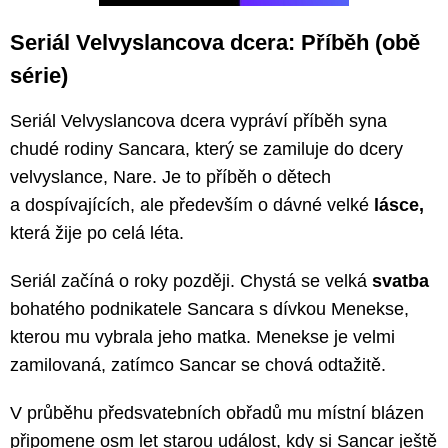
Seriál Velvyslancova dcera: Příběh (obě
série)
Seriál Velvyslancova dcera vypráví příběh syna
chudé rodiny Sancara, který se zamiluje do dcery
velvyslance, Nare. Je to příběh o dětech
a dospívajících, ale především o dávné velké
lásce,
která žije po celá léta.
Seriál začíná o roky později. Chystá se velká
svatba
bohatého podnikatele Sancara s dívkou Menekse,
kterou mu vybrala jeho matka. Menekse je velmi
zamilovaná, zatímco Sancar se chová odtažitě.
V průběhu předsvatebních obřadů mu místní blázen
připomene osm let starou událost, kdy si Sancar ještě