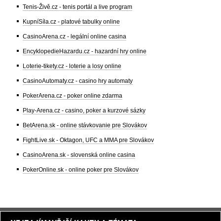
Tenis-Živě.cz - tenis portál a live program
KupníSíla.cz - platové tabulky online
CasinoArena.cz - legální online casina
EncyklopedieHazardu.cz - hazardní hry online
Loterie-tikety.cz - loterie a losy online
CasinoAutomaty.cz - casino hry automaty
PokerArena.cz - poker online zdarma
Play-Arena.cz - casino, poker a kurzové sázky
BetArena.sk - online stávkovanie pre Slovákov
FightLive.sk - Oktagon, UFC a MMA pre Slovákov
CasinoArena.sk - slovenská online casina
PokerOnline.sk - online poker pre Slovákov