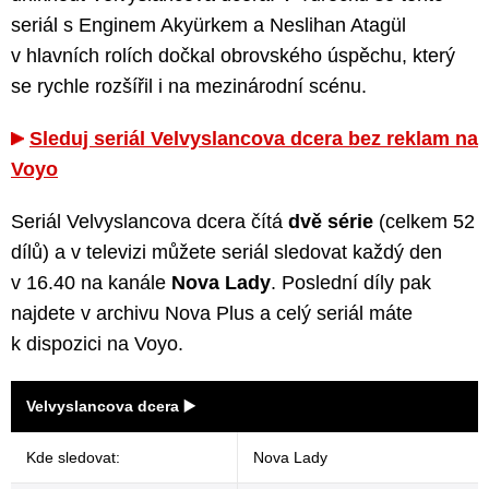
seriál s Enginem Akyürkem a Neslihan Atagül
v hlavních rolích dočkal obrovského úspěchu, který
se rychle rozšířil i na mezinárodní scénu.
Sleduj seriál Velvyslancova dcera bez reklam na
Voyo
Seriál Velvyslancova dcera čítá
dvě série
(celkem 52
dílů) a v televizi můžete seriál sledovat každý den
v 16.40 na kanále
Nova Lady
. Poslední díly pak
najdete v archivu Nova Plus a celý seriál máte
k dispozici na Voyo.
Velvyslancova dcera ▶️
Kde sledovat:
Nova Lady