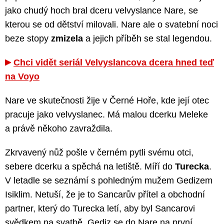
jako chudý hoch bral dceru velvyslance Nare, se
kterou se od dětství milovali. Nare ale o svatební noci
beze stopy
zmizela
a jejich příběh se stal legendou.
Chci vidět seriál Velvyslancova dcera hned teď
na Voyo
Nare ve skutečnosti žije v Černé Hoře, kde její otec
pracuje jako velvyslanec. Má malou dcerku Meleke
a právě někoho zavraždila.
Zkrvavený nůž pošle v černém pytli svému otci,
sebere dcerku a spěchá na letiště. Míří do
Turecka
.
V letadle se seznámí s pohledným mužem Gedizem
Isiklim. Netuší, že je to Sancarův přítel a obchodní
partner, který do Turecka letí, aby byl Sancarovi
svědkem na svatbě. Gediz se do Nare na první