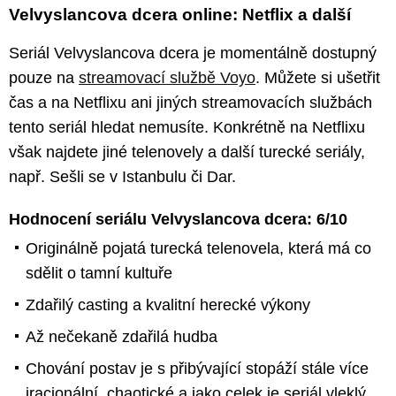
Velvyslancova dcera online: Netflix a další
Seriál Velvyslancova dcera je momentálně dostupný
pouze na
streamovací službě Voyo
. Můžete si ušetřit
čas a na Netflixu ani jiných streamovacích službách
tento seriál hledat nemusíte. Konkrétně na Netflixu
však najdete jiné telenovely a další turecké seriály,
např. Sešli se v Istanbulu či Dar.
Hodnocení seriálu Velvyslancova dcera: 6/10
Originálně pojatá turecká telenovela, která má co
sdělit o tamní kultuře
Zdařilý casting a kvalitní herecké výkony
Až nečekaně zdařilá hudba
Chování postav je s přibývající stopáží stále více
iracionální, chaotické a jako celek je seriál vleklý