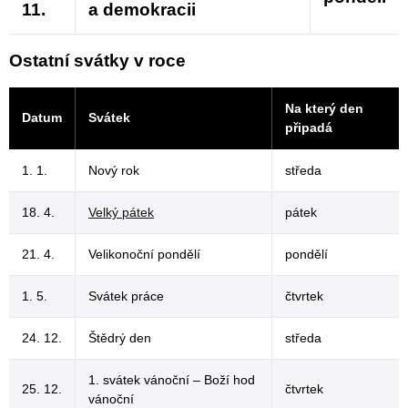
11.
a demokracii
Ostatní svátky v roce
Na který den
Datum
Svátek
připadá
1. 1.
Nový rok
středa
18. 4.
Velký pátek
pátek
21. 4.
Velikonoční pondělí
pondělí
1. 5.
Svátek práce
čtvrtek
24. 12.
Štědrý den
středa
1. svátek vánoční – Boží hod
25. 12.
čtvrtek
vánoční