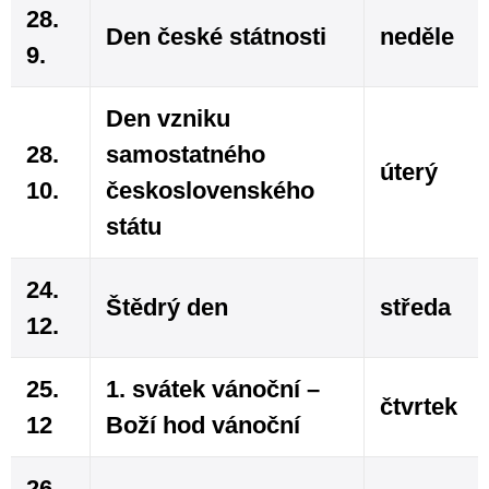
28.
Den české státnosti
neděle
9.
Den vzniku
28.
samostatného
úterý
10.
československého
státu
24.
Štědrý den
středa
12.
25.
1. svátek vánoční –
čtvrtek
12
Boží hod vánoční
26.