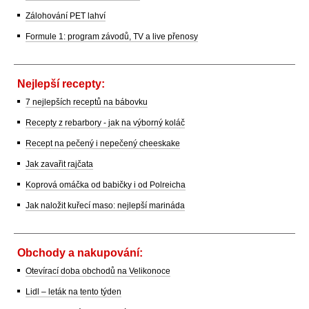
Zálohování PET lahví
Formule 1: program závodů, TV a live přenosy
Nejlepší recepty:
7 nejlepších receptů na bábovku
Recepty z rebarbory - jak na výborný koláč
Recept na pečený i nepečený cheeskake
Jak zavařit rajčata
Koprová omáčka od babičky i od Polreicha
Jak naložit kuřecí maso: nejlepší marináda
Obchody a nakupování:
Otevírací doba obchodů na Velikonoce
Lidl – leták na tento týden