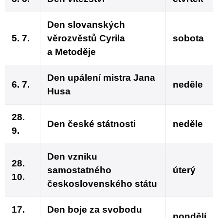
Den slovanských
5. 7.
věrozvěstů Cyrila
sobota
a Metoděje
Den upálení mistra Jana
6. 7.
neděle
Husa
28.
Den české státnosti
neděle
9.
Den vzniku
28.
samostatného
úterý
10.
československého státu
17.
Den boje za svobodu
pondělí