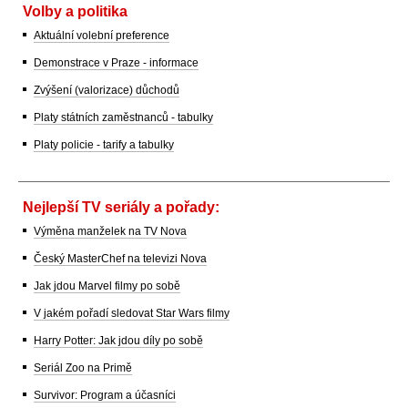
Volby a politika
Aktuální volební preference
Demonstrace v Praze - informace
Zvýšení (valorizace) důchodů
Platy státních zaměstnanců - tabulky
Platy policie - tarify a tabulky
Nejlepší TV seriály a pořady:
Výměna manželek na TV Nova
Český MasterChef na televizi Nova
Jak jdou Marvel filmy po sobě
V jakém pořadí sledovat Star Wars filmy
Harry Potter: Jak jdou díly po sobě
Seriál Zoo na Primě
Survivor: Program a účasníci