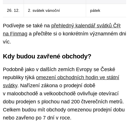
26. 12.
2. svátek vánoční
pátek
Podívejte se také na
přehledný kalendář svátků ČR
na Finmag
a přečtěte si o konkrétním významném dni
víc.
Kdy budou zavřené obchody?
Podobně jako v dalších zemích Evropy se České
republiky týká
omezení obchodních hodin ve státní
svátky
. Nařízení zákona o prodejní době
v maloobchodě a velkoobchodě ovlivňuje otevírací
dobu prodejen s plochou nad 200 čtverečních metrů.
Celkem budou mít obchody omezenou prodejní dobu
nebo zavřeno po 7 dní v roce.