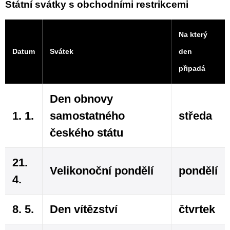
Státní svátky s obchodními restrikcemi
Na který
Datum
Svátek
den
připadá
Den obnovy
1. 1.
samostatného
středa
českého státu
21.
Velikonoční pondělí
pondělí
4.
8. 5.
Den vítězství
čtvrtek