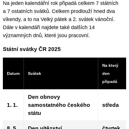
Na jeden kalendářní rok připadá celkem 7 státních
a 7 ostatních svátků. Celkem prodlouží hned dva
víkendy, a to na Velký pátek a 2. svátek vánoční.
Dále v kalendáři najdete také dalších 14
významných dnů, které jsou pracovní.
Státní svátky ČR 2025
Na který
Datum
Svátek
den
připadá
Den obnovy
1. 1.
samostatného českého
středa
státu
8. 5.
Den vítězství
čtvrtek