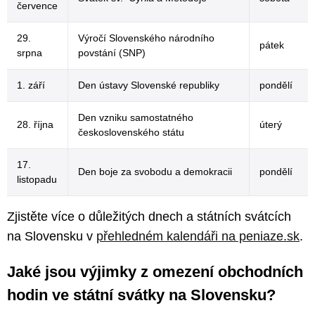
července
29.
Výročí Slovenského národního
pátek
srpna
povstání (SNP)
1. září
Den ústavy Slovenské republiky
pondělí
Den vzniku samostatného
28. října
úterý
československého státu
17.
Den boje za svobodu a demokracii
pondělí
listopadu
Zjistěte více o důležitých dnech a státních svátcích
na Slovensku v
přehledném kalendáři na peniaze.sk
.
Jaké jsou výjimky z omezení obchodních
hodin ve státní svátky na Slovensku?