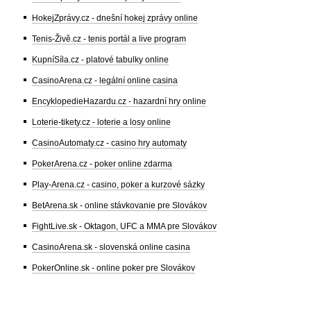
HokejZprávy.cz - dnešní hokej zprávy online
Tenis-Živě.cz - tenis portál a live program
KupníSíla.cz - platové tabulky online
CasinoArena.cz - legální online casina
EncyklopedieHazardu.cz - hazardní hry online
Loterie-tikety.cz - loterie a losy online
CasinoAutomaty.cz - casino hry automaty
PokerArena.cz - poker online zdarma
Play-Arena.cz - casino, poker a kurzové sázky
BetArena.sk - online stávkovanie pre Slovákov
FightLive.sk - Oktagon, UFC a MMA pre Slovákov
CasinoArena.sk - slovenská online casina
PokerOnline.sk - online poker pre Slovákov