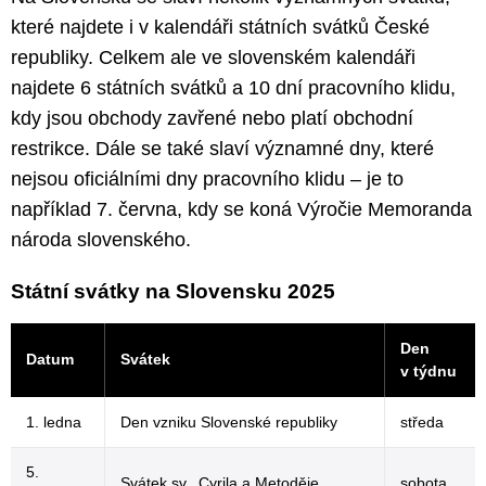
které najdete i v kalendáři státních svátků České
republiky. Celkem ale ve slovenském kalendáři
najdete 6 státních svátků a 10 dní pracovního klidu,
kdy jsou obchody zavřené nebo platí obchodní
restrikce. Dále se také slaví významné dny, které
nejsou oficiálními dny pracovního klidu – je to
například 7. června, kdy se koná Výročie Memoranda
národa slovenského.
Státní svátky na Slovensku 2025
Den
Datum
Svátek
v týdnu
1. ledna
Den vzniku Slovenské republiky
středa
5.
Svátek sv. Cyrila a Metoděje
sobota