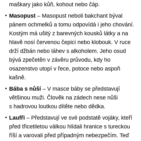
maškary jako kůň, kohout nebo čáp.
Masopust
– Masopust neboli bakchant býval
pánem ochmelků a tomu odpovídá i jeho chování.
Kostým má ušitý z barevných kousků látky a na
hlavě nosí červenou čepici nebo klobouk. V ruce
drží džbán nebo láhev s alkoholem. Jeho osud
bývá zpečetěn v závěru průvodu, kdy ho
osazenstvo utopí v řece, potoce nebo aspoň
kašně.
Bába s nůší
– V masce báby se představují
většinou muži. Člověk na zádech nese nůši
s hadrovou loutkou dítěte nebo dědka.
Laufři
– Představují ve své podstatě vojáky, kteří
před třicetiletou válkou hlídali hranice s tureckou
říší a varovali před případným nebezpečím. Teď