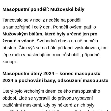
Masopustní pondělí: Mužovské bály
Tancovalo se v noci z neděle na pondělí
a samozřejmě i celý den. Pondělí ovšem patřilo
Mužovským bálům, které byly určené jen pro
ženaté a vdané.
Svobodná chasa na ně neměla
přístup. Čím výš se na bále při tanci vyskakovalo, tím
lépe mělo v následujícím roce růst obilí, případně
konopí.
Masopustní úterý 2024 – konec masopustu
2024 a pochování basy, odsouzení masopustu
Úterý bylo vrcholným dnem celého masopustního
období. Lidé se vypravili do průvodu vybavení
tradičními maskami
, kdy by některé z nich byly