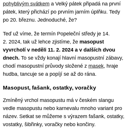
pohyblivým svátkem
a Velký pátek připadá na první
pátek, který přichází po prvním jarním úplňku. Tedy
po 20. březnu. Jednoduché, že?
Teď už víme, že termín Popeleční středy je 14.
2. 2024, tak už lehce zjistíme, že
masopust
vyvrcholí v neděli 11. 2. 2024 a v dalších dvou
dnech.
To se vždy konají hlavní masopustní zábavy,
chodí masopustní průvody složené z
masek
, hraje
hudba, tancuje se a popíjí se až do rána.
Masopust, fašank, ostatky, voračky
Zmíněný vrchol masopustu má v českém slangu
vedle masopustu nebo karnevalu mnoho variant pro
název. Setkat se můžeme s výrazem fašank, ostatky,
vostatky, šibřinky, voračky nebo končiny.