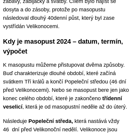
zábavy, zabijačky a svatby. Cílem bylo najíst se
dosyta a do zásoby, protože po masopustu
následoval dlouhý 40denní půst, který byl zase
vystřídán Velikonocemi.
Kdy je masopust 2024 – datum, termín,
výpočet
K masopustu můžeme přistupovat dvěma způsoby.
Buď charakterizuje dlouhé období, které začíná
svátkem Tří králů a končí Popeleční středou (46 dní
před Velikonocemi). Nebo se masopust bere jen jako
konec celého období, které je zakončeno
třídenní
veselicí
, která je od masopustní neděle až do úterý.
Následuje
Popeleční středa,
která nastává vždy
46 dní před Velikonoční nedělí. Velikonoce jsou