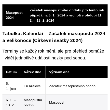
Začátek masopustního období pro tento rok
Masopust
připadá na 6. 1. 2024 a vrcholí v období 11.
2024
2. – 13. 2. 2024
Tabulka: Kalendář – Začátek masopustu 2024
a Velikonoce (Církevní svátky 2024)
Termíny se každý rok mění, ale pro přehled pomůže
i vidět jednotlivé události hezky pod sebou.
Datum
Název dne
Význam dne
6.
Tři Králové
Začátek masopustního období
1. (so)
6. 1. –
Masopustní
Masopust
13. 2.
období