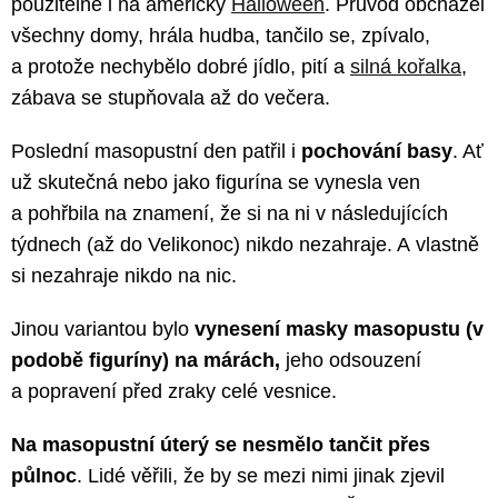
použitelné i na americký
Halloween
. Průvod obcházel
všechny domy, hrála hudba, tančilo se, zpívalo,
a protože nechybělo dobré jídlo, pití a
silná kořalka
,
zábava se stupňovala až do večera.
Poslední masopustní den patřil i
pochování basy
. Ať
už skutečná nebo jako figurína se vynesla ven
a pohřbila na znamení, že si na ni v následujících
týdnech (až do Velikonoc) nikdo nezahraje. A vlastně
si nezahraje nikdo na nic.
Jinou variantou bylo
vynesení masky masopustu (v
podobě figuríny) na márách,
jeho odsouzení
a popravení před zraky celé vesnice.
Na masopustní úterý se nesmělo tančit přes
půlnoc
. Lidé věřili, že by se mezi nimi jinak zjevil