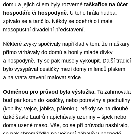
domu a jejich cílem byly rozverné
taškařice na účet
hospodáře či hospodyně.
U toho hrála hudba,
zpívalo se a tančilo. Někdy se odehrálo i malé
masopustní divadelní představení.
Některé zvyky spočívaly například v tom, že maškary
přímo vtrhávaly do domů a honily mladé dívky
a hospodyně. Ty se pak musely vykoupit. Další tradicí
bylo vysypávat cestičky mezi domy milenců pískem
a na vrata stavení malovat srdce.
Odměnou pro průvod byla výslužka.
Ta zahrnovala
buď pár korun do kasičky, nebo potraviny a pochutiny
(
koblihy
, vejce, jablka,
pálenku
). Někdy se na dlouhé
úzké šavle Laufrů napíchávaly uzeniny – špek nebo
doma uzené maso. Vše, co se při průvodu nasbíralo,
se pak shromáždilo na večerní zábavě v hospodě.