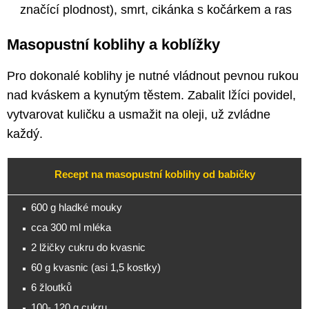
značící plodnost), smrt, cikánka s kočárkem a ras
Masopustní koblihy a koblížky
Pro dokonalé koblihy je nutné vládnout pevnou rukou
nad kváskem a kynutým těstem. Zabalit lžíci povidel,
vytvarovat kuličku a usmažit na oleji, už zvládne
každý.
Recept na masopustní koblihy od babičky
600 g hladké mouky
cca 300 ml mléka
2 lžičky cukru do kvasnic
60 g kvasnic (asi 1,5 kostky)
6 žloutků
100- 120 g cukru