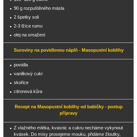
90 g rozpuštěného másla
2 špetky soli
2-3 lžíce rumu
olej na smažení
Suroviny na povidlovou náplň - Masopustní koblihy
povidla
vanilkový cukr
skořice
citronová kůra
Recept na Masopustní koblihy od babičky - postup
přípravy
Z vlažného mléka, kvasnic a cukru necháme vykynout
kvásek. Do mísy prosejeme mouku, přidáme žloutky,