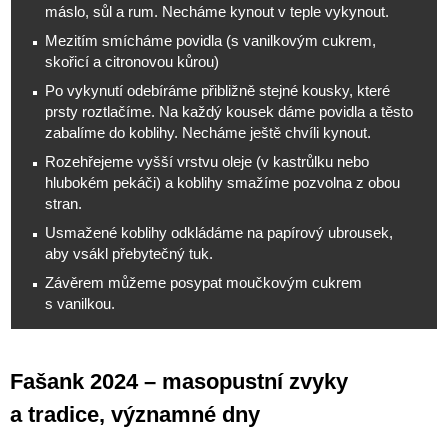
máslo, sůl a rum. Necháme kynout v teple vykynout.
Mezitím smícháme povidla (s vanilkovým cukrem,
skořicí a citronovou kůrou)
Po vykynutí odebíráme přibližně stejné kousky, které
prsty roztlačíme. Na každý kousek dáme povidla a těsto
zabalíme do koblihy. Necháme ještě chvíli kynout.
Rozehřejeme vyšší vrstvu oleje (v kastrůlku nebo
hlubokém pekáči) a koblihy smažíme pozvolna z obou
stran.
Usmažené koblihy odkládáme na papírový ubrousek,
aby vsákl přebytečný tuk.
Závěrem můžeme posypat moučkovým cukrem
s vanilkou.
Fašank 2024 – masopustní zvyky
a tradice, významné dny