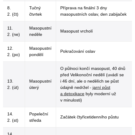
8.
Tučný
Příprava na finální 3 dny
2. (čt)
čtvrtek
masopustních oslav, den zabijaček
11.
Masopustní
Masopust vrcholí
2. (ne)
neděle
12.
Masopustní
Pokračování oslav
2. (po)
pondělí
O půlnoci končí masopust, 40 dnů
před Velikonoční nedělí (uvádí se
13.
Masopustní
i 46 dní, ale o nedělích se půst
2. (út)
úterý
údajně nedržel -
jarní půst
a detoxikace
byly moderní už
v minulosti)
14.
Popeleční
Začátek čtyřicetidenního půstu
2. (st)
středa
14.