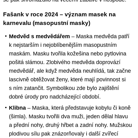
Fašank v roce 2024 – význam masek na
karnevalu (masopustní masky)
Medvěd s medvědářem
– Maska medvěda patří
k nejstarším i nejoblíbenějším masopustním
maskám. Masku tvořila kožešina nebo pytlovina
pošitá slámou. Zlobivého medvěda doprovází
medvědář, ale když medvěda neuhlídá, tak začne
lascivně obtěžovat ženy, které mají povinnost si
s ním zatančit. Symbolikou zde bylo zajištění
dobré úrody pro nadcházející období.
Klibna
– Maska, která představuje kobylu či koně
(šimla). Masku tvořili dva muži, jeden dělal hlavu
a přední nohy, druhý hřbet a zadní nohy. Mužskou
plodivou sílu pak znázorňovaly i další zvířecí