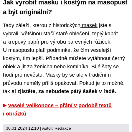
Jak vyrobit masku i kostým na masopust
a být originální?
Tady záleží, kterou z historických
masek
jste si
vybrali. Většinou stačí staré oblečení, teplý kabát
a krepový papír pro výrobu barevných růžiček.
U masopustu platí podmínka, že čím veselejší
kostým, tím lepší. Případně můžete vytáhnout černý
oblek a jít za ženicha nebo kominíka. Bílé šaty se
hodí pro nevěstu. Masky by se ale v tradičním
průvodu neměly příliš opakovat. Pokud je to možné,
tak
si zjistěte, za nebudete pátý šašek v řadě.
Veselé Velikonoce – přání v podobě textů
i obrázků
30.01.2024 12:10
| Autor:
Redakce