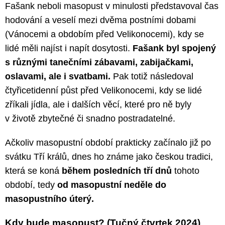
Fašank neboli masopust v minulosti představoval čas
hodování a veselí mezi dvěma postními dobami
(Vánocemi a obdobím před Velikonocemi), kdy se
lidé měli najíst i napít dosytosti.
Fašank byl spojený
s různými tanečními zábavami, zabijačkami,
oslavami, ale i svatbami.
Pak totiž následoval
čtyřicetidenní půst před Velikonocemi, kdy se lidé
zříkali jídla, ale i dalších věcí, které pro ně byly
v životě zbytečné či snadno postradatelné.
Ačkoliv masopustní období prakticky začínalo již po
svátku Tří králů, dnes ho známe jako českou tradici,
která se koná
během posledních tří dnů
tohoto
období, tedy
od masopustní neděle do
masopustního úterý.
Kdy bude masopust? (Tučný čtvrtek 2024)