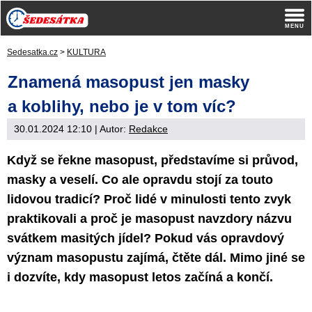
Sedesatka.cz
>
KULTURA
Znamená masopust jen masky
a koblihy, nebo je v tom víc?
30.01.2024 12:10
| Autor:
Redakce
Když se řekne masopust, představíme si průvod,
masky a veselí. Co ale opravdu stojí za touto
lidovou tradicí? Proč lidé v minulosti tento zvyk
praktikovali a proč je masopust navzdory názvu
svátkem masitých jídel? Pokud vás opravdový
význam masopustu zajímá, čtěte dál. Mimo jiné se
i dozvíte, kdy masopust letos začíná a končí.