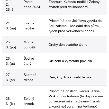
Postní
Zahrnuje Květnou neděli i Zelený
2. –
doba 2024
čtvrtek před Velikonocemi
28. 3.
Připomíná den Ježíšova vjezdu do
24.
Květná
Jeruzaléma - poslední den půstu,
3. (ne)
neděle
týden před Velikonoční nedělí
25.
Modré
Druhý den svatého týdne
3. (po)
pondělí
26.
Šedivé
Uklízení a vymetání pavučin
3. (út)
úterý
27.
Škaredá
Den, kdy Jidáš zradil Ježíše
3. (st)
středa
Připomíná poslední večeři Ježíše,
Velikonoční triduum (tři dny) začíná
28.
Zelený
od večerní mše na Zelený čtvrtek
3. (čt)
čtvrtek
a končí nešporami na Velikonoční