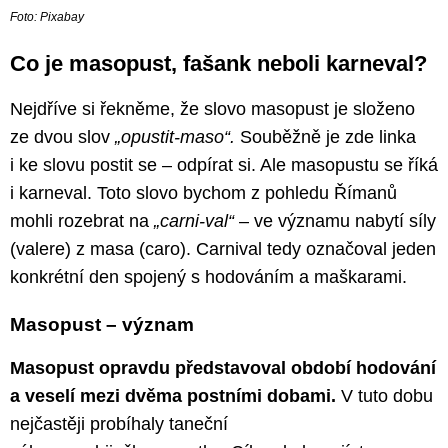
Foto: Pixabay
Co je masopust, fašank neboli karneval?
Nejdříve si řekněme, že slovo masopust je složeno
ze dvou slov
„opustit-maso“.
Souběžně je zde linka
i ke slovu postit se – odpírat si. Ale masopustu se říká
i karneval. Toto slovo bychom z pohledu Římanů
mohli rozebrat na
„carni-val“
– ve významu nabytí síly
(valere) z masa (caro). Carnival tedy označoval jeden
konkrétní den spojený s hodováním a maškarami.
Masopust – význam
Masopust opravdu představoval období hodování
a veselí mezi dvěma postními dobami.
V tuto dobu
nejčastěji probíhaly taneční