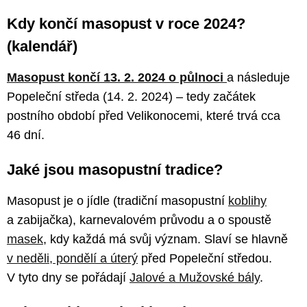
Kdy končí masopust v roce 2024?
(kalendář)
Masopust končí 13. 2. 2024 o půlnoci
a následuje
Popeleční středa (14. 2. 2024) – tedy začátek
postního období před Velikonocemi, které trvá cca
46 dní.
Jaké jsou masopustní tradice?
Masopust je o jídle (tradiční masopustní
koblihy
a zabijačka), karnevalovém průvodu a o spoustě
masek
, kdy každá má svůj význam. Slaví se hlavně
v neděli, pondělí a úterý
před Popeleční středou.
V tyto dny se pořádají
Jalové a Mužovské bály
.