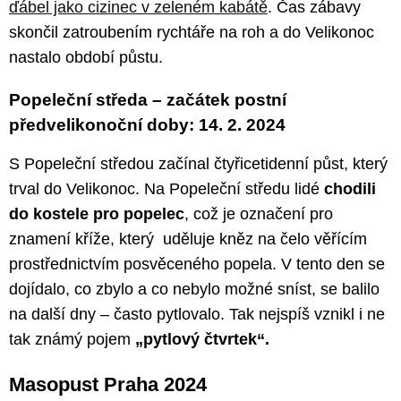
ďábel jako cizinec v zeleném kabátě
. Čas zábavy
skončil zatroubením rychtáře na roh a do Velikonoc
nastalo období půstu.
Popeleční středa – začátek postní
předvelikonoční doby: 14. 2. 2024
S Popeleční středou začínal čtyřicetidenní půst, který
trval do Velikonoc. Na Popeleční středu lidé
chodili
do kostele pro popelec
, což je označení pro
znamení kříže, který uděluje kněz na čelo věřícím
prostřednictvím posvěceného popela. V tento den se
dojídalo, co zbylo a co nebylo možné sníst, se balilo
na další dny – často pytlovalo. Tak nejspíš vznikl i ne
tak známý pojem
„pytlový čtvrtek“.
Masopust Praha 2024