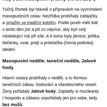
Tučný čtvrtek byl hlavně o přípravách na vyvrcholení
masopustních oslav. Nezřídka probíhaly zabijačky
a
smažily se tradiční koblihy
. Podle pověr měli lidé
v tento den jíst a pít co nejvíce, aby byli celý
následující rok při síle. A k tomu byly jitrnice, jelítka,
tlačenky, ovar, prejt a prdelačka (černá polévka)
ideální.
Masopustní neděle: taneční neděle, Jalové
hody
Hlavní oslavy probíhaly v neděli, a to formou
tanečních zábav, hodování a všeobecného veselí.
Ženy pořádaly
Jalové hody
. Zaplatily si muzikanty
i hospodu a zábavu uspořádaly jen pro sebe, tedy
bez mužů
.