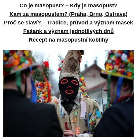
Co je masopust?
–
Kdy je masopust?
Kam za masopustem? (Praha, Brno, Ostrava)
Proč se slaví?
–
Tradice, průvod a význam masek
Fašank a význam jednotlivých dnů
Recept na masopustní koblihy