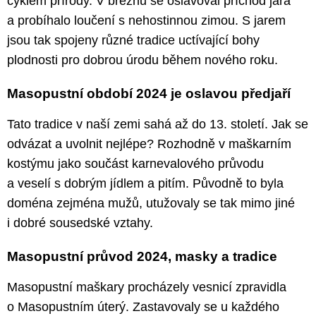
cyklem přírody. V březnu se oslavoval příchod jara
a probíhalo loučení s nehostinnou zimou. S jarem
jsou tak spojeny různé tradice uctívající bohy
plodnosti pro dobrou úrodu během nového roku.
Masopustní období 2024 je oslavou předjaří
Tato tradice v naší zemi sahá až do 13. století. Jak se
odvázat a uvolnit nejlépe? Rozhodně v maškarním
kostýmu jako součást karnevalového průvodu
a veselí s dobrým jídlem a pitím. Původně to byla
doména zejména mužů, utužovaly se tak mimo jiné
i dobré sousedské vztahy.
Masopustní průvod 2024, masky a tradice
Masopustní maškary procházely vesnicí zpravidla
o Masopustním úterý. Zastavovaly se u každého