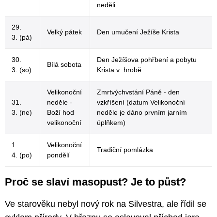
neděli
29.
Velký pátek
Den umučení Ježíše Krista
3. (pá)
30.
Den Ježíšova pohřbení a pobytu
Bílá sobota
3. (so)
Krista v hrobě
Velikonoční
Zmrtvýchvstání Páně - den
31.
neděle -
vzkříšení (datum Velikonoční
3. (ne)
Boží hod
neděle je dáno prvním jarním
velikonoční
úplňkem)
1.
Velikonoční
Tradiční pomlázka
4. (po)
pondělí
Proč se slaví masopust? Je to půst?
Ve starověku nebyl nový rok na Silvestra, ale řídil se