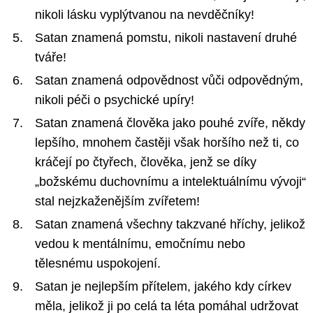
nikoli lásku vyplýtvanou na nevděčníky!
Satan znamená pomstu, nikoli nastavení druhé
tváře!
Satan znamená odpovědnost vůči odpovědným,
nikoli péči o psychické upíry!
Satan znamená člověka jako pouhé zvíře, někdy
lepšího, mnohem častěji však horšího než ti, co
kráčejí po čtyřech, člověka, jenž se díky
„božskému duchovnímu a intelektuálnímu vývoji“
stal nejzkaženějším zvířetem!
Satan znamená všechny takzvané hříchy, jelikož
vedou k mentálnímu, emočnímu nebo
tělesnému uspokojení.
Satan je nejlepším přítelem, jakého kdy církev
měla, jelikož ji po celá ta léta pomáhal udržovat