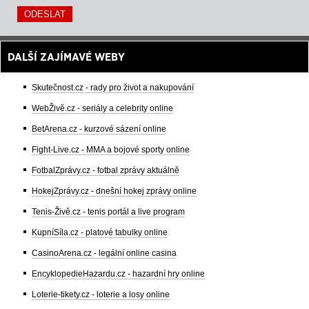
DALŠÍ ZAJÍMAVÉ WEBY
Skutečnost.cz - rady pro život a nakupování
WebŽivě.cz - seriály a celebrity online
BetArena.cz - kurzové sázení online
Fight-Live.cz - MMA a bojové sporty online
FotbalZprávy.cz - fotbal zprávy aktuálně
HokejZprávy.cz - dnešní hokej zprávy online
Tenis-Živě.cz - tenis portál a live program
KupníSíla.cz - platové tabulky online
CasinoArena.cz - legální online casina
EncyklopedieHazardu.cz - hazardní hry online
Loterie-tikety.cz - loterie a losy online