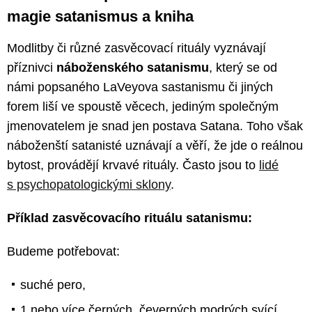
magie satanismus a kniha
Modlitby či různé zasvěcovací rituály vyznávají
příznivci
náboženského satanismu
, který se od
námi popsaného LaVeyova sastanismu či jiných
forem liší ve spoustě věcech, jediným společným
jmenovatelem je snad jen postava Satana. Toho však
náboženští satanisté uznávají a věří, že jde o reálnou
bytost, provádějí krvavé rituály. Často jsou to
lidé
s psychopatologickými sklony
.
Příklad zasvěcovacího rituálu satanismu:
Budeme potřebovat:
suché pero,
1 nebo více černých, čeverných modrých svící,