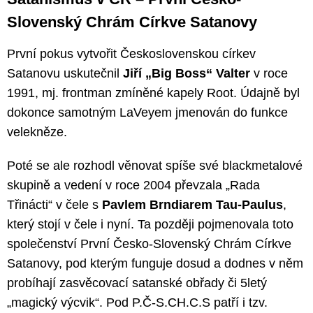
Slovenský Chrám Církve Satanovy
První pokus vytvořit Československou církev
Satanovu uskutečnil
Jiří „Big Boss“ Valter
v roce
1991, mj. frontman zmíněné kapely Root. Údajně byl
dokonce samotným LaVeyem jmenován do funkce
velekněze.
Poté se ale rozhodl věnovat spíše své blackmetalové
skupině a vedení v roce 2004 převzala „Rada
Třinácti“ v čele s
Pavlem Brndiarem Tau-Paulus
,
který stojí v čele i nyní. Ta později pojmenovala toto
společenství První Česko-Slovenský Chrám Církve
Satanovy, pod kterým funguje dosud a dodnes v něm
probíhají zasvěcovací satanské obřady či 5letý
„magický výcvik“. Pod P.Č-S.CH.C.S patří i tzv.