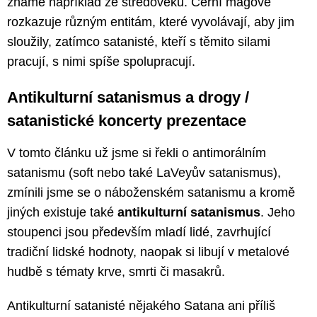
známe například ze středověku. Černí mágové
rozkazuje různým entitám, které vyvolávají, aby jim
sloužily, zatímco satanisté, kteří s těmito silami
pracují, s nimi spíše spolupracují.
Antikulturní satanismus a drogy /
satanistické koncerty prezentace
V tomto článku už jsme si řekli o antimorálním
satanismu (soft nebo také LaVeyův satanismus),
zmínili jsme se o náboženském satanismu a kromě
jiných existuje také
antikulturní satanismus
. Jeho
stoupenci jsou především mladí lidé, zavrhující
tradiční lidské hodnoty, naopak si libují v metalové
hudbě s tématy krve, smrti či masakrů.
Antikulturní satanisté nějakého Satana ani příliš