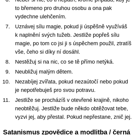
to břemeno pro druhou osobu a ona pak
vydechne ulehčením.
Uznávej sílu magie, pokud ji úspěšně využíváš
k naplnění svých tužeb. Jestliže popřeš sílu
magie, po tom co jsi ji s úspěchem použil, ztratíš
vše, čeho si díky ní dosáhl.
Nestěžuj si na nic, co se tě přímo netýká.
Neubližuj malým dětem.
Nezabíjej zvířata, pokud nezaútočí nebo pokud
je nepotřebuješ pro svou potravu.
Jestliže se procházíš v otevřené krajině, nikoho
neobtěžuj. Jestliže bude někdo obtěžovat tebe,
vyzvi jej, aby přestal. Pokud nepřestane, znič jej.
Satanismus zpovědice a modlitba / černá