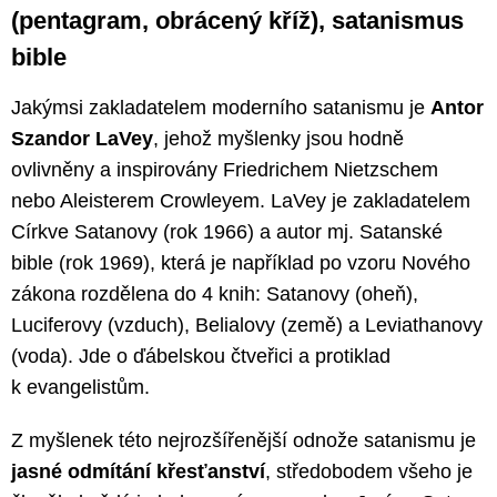
(pentagram, obrácený kříž), satanismus
bible
Jakýmsi zakladatelem moderního satanismu je
Antor
Szandor LaVey
, jehož myšlenky jsou hodně
ovlivněny a inspirovány Friedrichem Nietzschem
nebo Aleisterem Crowleyem. LaVey je zakladatelem
Církve Satanovy (rok 1966) a autor mj. Satanské
bible (rok 1969), která je například po vzoru Nového
zákona rozdělena do 4 knih: Satanovy (oheň),
Luciferovy (vzduch), Belialovy (země) a Leviathanovy
(voda). Jde o ďábelskou čtveřici a protiklad
k evangelistům.
Z myšlenek této nejrozšířenější odnože satanismu je
jasné odmítání křesťanství
, středobodem všeho je