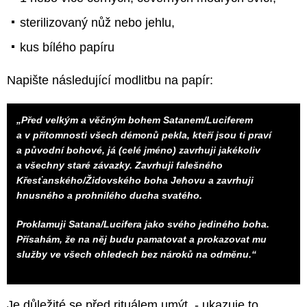
sterilizovaný nůž nebo jehlu,
kus bílého papíru
Napište následující modlitbu na papír:
„Před velkým a věčným bohem Satanem/Luciferem
a v přítomnosti všech démonů pekla, kteří jsou ti praví
a původní bohové, já (celé jméno) zavrhuji jakékoliv
a všechny staré závazky. Zavrhuji falešného
Křesťanského/Židovského boha Jehovu a zavrhuji
hnusného a prohnilého ducha svatého.
Proklamuji Satana/Lucifera jako svého jediného boha.
Přísahám, že na něj budu pamatovat a prokazovat mu
služby ve všech ohledech bez nároků na odměnu.
“
Je důležité se před rituálem umýt - ukazuje to