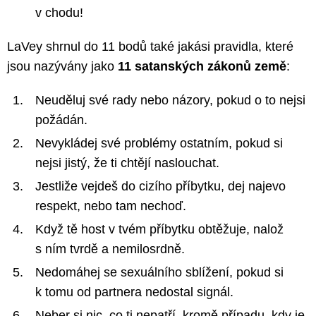
v chodu!
LaVey shrnul do 11 bodů také jakási pravidla, které
jsou nazývány jako
11 satanských zákonů země
:
Neuděluj své rady nebo názory, pokud o to nejsi
požádán.
Nevykládej své problémy ostatním, pokud si
nejsi jistý, že ti chtějí naslouchat.
Jestliže vejdeš do cizího příbytku, dej najevo
respekt, nebo tam nechoď.
Když tě host v tvém příbytku obtěžuje, nalož
s ním tvrdě a nemilosrdně.
Nedomáhej se sexuálního sblížení, pokud si
k tomu od partnera nedostal signál.
Neber si nic, co ti nepatří, kromě případu, kdy je