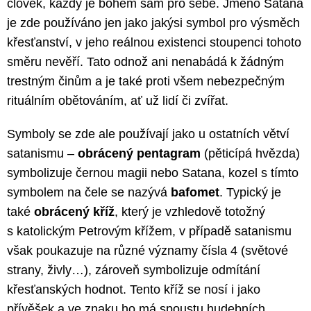
člověk, každý je bohem sám pro sebe. Jméno Satana
je zde používáno jen jako jakýsi symbol pro výsměch
křesťanství, v jeho reálnou existenci stoupenci tohoto
směru nevěří. Tato odnož ani nenabádá k žádným
trestným činům a je také proti všem nebezpečným
rituálním obětováním, ať už lidí či zvířat.
Symboly se zde ale používají jako u ostatních větví
satanismu –
obrácený pentagram
(pěticípá hvězda)
symbolizuje černou magii nebo Satana, kozel s tímto
symbolem na čele se nazývá
bafomet
. Typický je
také
obrácený kříž
, který je vzhledově totožný
s katolickým Petrovým křížem, v případě satanismu
však poukazuje na různé významy čísla 4 (světové
strany, živly…), zároveň symbolizuje odmítání
křesťanských hodnot. Tento kříž se nosí i jako
přívěšek a ve znaku ho má spoustu hudebních