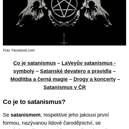
Foto: Facebook.com
Co je satanismus
–
LaVeyův satanismus -
symboly
–
Satanské devatero a pravidla
–
Modlitba a černá magie
–
Drogy a koncerty
–
Satanismus v ČR
Co je to satanismus?
Se
satanismem
, respektive jeho jakousi první
formou, nazývanou lidové čarodějnictví, se