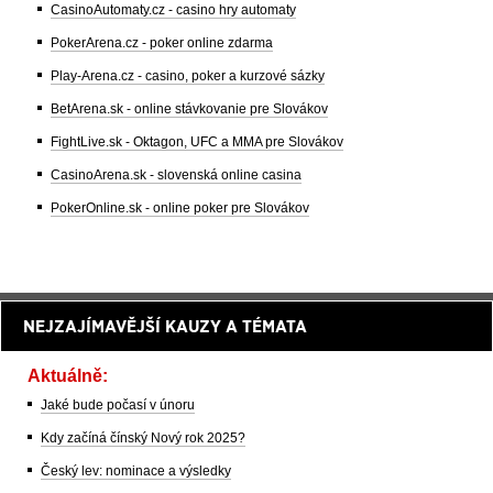
CasinoAutomaty.cz - casino hry automaty
PokerArena.cz - poker online zdarma
Play-Arena.cz - casino, poker a kurzové sázky
BetArena.sk - online stávkovanie pre Slovákov
FightLive.sk - Oktagon, UFC a MMA pre Slovákov
CasinoArena.sk - slovenská online casina
PokerOnline.sk - online poker pre Slovákov
NEJZAJÍMAVĚJŠÍ KAUZY A TÉMATA
Aktuálně:
Jaké bude počasí v únoru
Kdy začíná čínský Nový rok 2025?
Český lev: nominace a výsledky