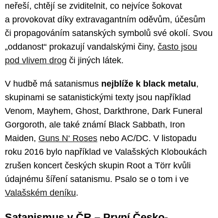
neřeší, chtějí se zviditelnit, co nejvíce šokovat
a provokovat díky extravagantním oděvům, účesům
či propagováním satanských symbolů své okolí. Svou
„oddanost“ prokazují vandalskými činy,
často jsou
pod vlivem drog
či jiných látek.
V hudbě má satanismus
nejblíže k black metalu
,
skupinami se satanistickými texty jsou například
Venom, Mayhem, Ghost, Darkthrone, Dark Funeral
Gorgoroth, ale také známí Black Sabbath, Iron
Maiden,
Guns N‘ Roses
nebo AC/DC. V listopadu
roku 2016 bylo například ve Valašských Kloboukách
zrušen koncert českých skupin Root a Törr kvůli
údajnému šíření satanismu. Psalo se o tom i ve
Valašském deníku
.
Satanismus v ČR – První Česko-