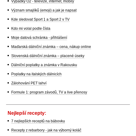
Výpadky O2 - televize, internet, mobily
Význam smajlíků (emoji) a jak je napsat
Kde sledovat Sport 1 a Sport 2 v TV
Kdo mi volal podle čísla
Moje datová schránka - přihlášení
Maďarská dálniční známka – cena, nákup online
Slovenská dálniční známka – placené úseky
Dálniční poplatky a známka v Rakousku
Poplatky na italských dálnicích
Zálohování PET lahví
Formule 1: program závodů, TV a live přenosy
Nejlepší recepty:
7 nejlepších receptů na bábovku
Recepty z rebarbory - jak na výborný koláč