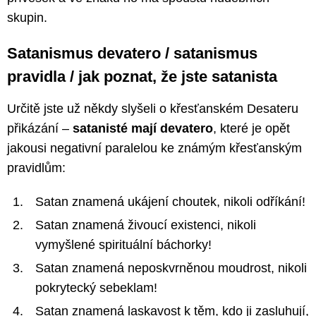
skupin.
Satanismus devatero / satanismus
pravidla / jak poznat, že jste satanista
Určitě jste už někdy slyšeli o křesťanském Desateru
přikázání –
satanisté mají devatero
, které je opět
jakousi negativní paralelou ke známým křesťanským
pravidlům:
Satan znamená ukájení choutek, nikoli odříkání!
Satan znamená živoucí existenci, nikoli
vymyšlené spirituální báchorky!
Satan znamená neposkvrněnou moudrost, nikoli
pokrytecký sebeklam!
Satan znamená laskavost k těm, kdo ji zasluhují,