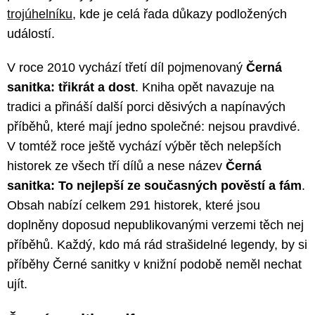
trojúhelníku
, kde je celá řada důkazy podložených
událostí.
V roce 2010 vychází třetí díl pojmenovaný
Černá
sanitka: třikrát a dost
. Kniha opět navazuje na
tradici a přináší další porci děsivých a napínavých
příběhů, které mají jedno společné: nejsou pravdivé.
V tomtéž roce ještě vychází výběr těch nelepších
historek ze všech tří dílů a nese název
Černá
sanitka: To nejlepší ze současných pověstí a fám
.
Obsah nabízí celkem 291 historek, které jsou
doplněny doposud nepublikovanými verzemi těch nej
příběhů. Každý, kdo má rád strašidelné legendy, by si
příběhy Černé sanitky v knižní podobě neměl nechat
ujít.