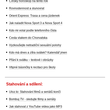
Čínský horoskop na tento rok
Rovnodennost a slunovrat
Orient Express: Trasa a cena jízdenek
Jak naladit Nova Sport 3 a Nova Sport 4
Kdo mi volal podle telefonního čísla
Cesta vlakem do Chorvatska
Vyzkoušejte netradiční sexuální polohy
Kdo má dnes a zítra svátek? Kalendář jmen
Přání k svátku – textové i obrázky
Vtipné básničky k recitaci pro školy
Stahování a sdílení:
Uloz.to: Stahování filmů a seriálů končí
Bombuj TV - sledujte filmy a seriály
Jak stahovat z YouTube videa jako MP3