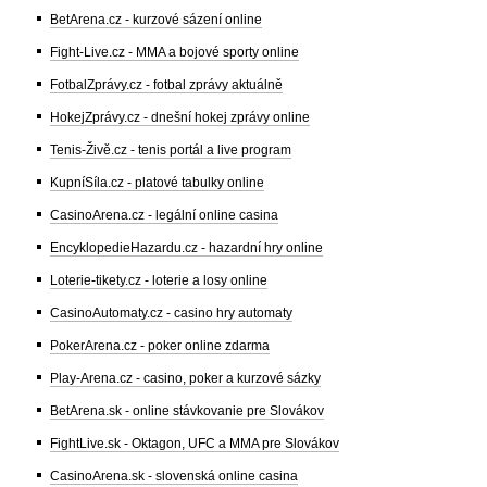
BetArena.cz - kurzové sázení online
Fight-Live.cz - MMA a bojové sporty online
FotbalZprávy.cz - fotbal zprávy aktuálně
HokejZprávy.cz - dnešní hokej zprávy online
Tenis-Živě.cz - tenis portál a live program
KupníSíla.cz - platové tabulky online
CasinoArena.cz - legální online casina
EncyklopedieHazardu.cz - hazardní hry online
Loterie-tikety.cz - loterie a losy online
CasinoAutomaty.cz - casino hry automaty
PokerArena.cz - poker online zdarma
Play-Arena.cz - casino, poker a kurzové sázky
BetArena.sk - online stávkovanie pre Slovákov
FightLive.sk - Oktagon, UFC a MMA pre Slovákov
CasinoArena.sk - slovenská online casina