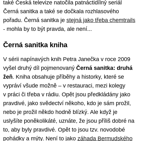
také Česká televize natočila patnáctidílný seriál
Černá sanitka a také se dočkala rozhlasového
pořadu. Černá sanitka je
stejná jako třeba chemtrails
- mohla by to být pravda, ale není...
Černá sanitka kniha
V sérii napínavých knih Petra Janečka v roce 2009
vyšel druhý díl pojmenovaný
Černá sanitka: druhá
žeň
. Kniha obsahuje příběhy a historky, které se
vypráví všude možně – v restauraci, mezi kolegy
v práci či třeba v rádiu. Opět jsou předkládány jako
pravdivé, jako svědectví někoho, kdo je sám prožil,
nebo je prožil někdo hodně blízký. Ale když je
uslyšíte poněkolikáté, uznáte, že jsou příliš dobré na
to, aby byly pravdivé. Opět to jsou tzv. novodobé
pohádky a mýty. Není to jako
záhada Bermudského