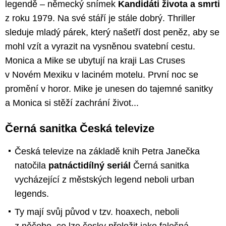
legendě ­– německý snímek
Kandidáti života a smrti
z roku 1979. Na své stáří je stále dobrý. Thriller
sleduje mladý párek, který našetří dost peněz, aby se
mohl vzít a vyrazit na vysněnou svatební cestu.
Monica a Mike se ubytují na kraji Las Cruses
v Novém Mexiku v laciném motelu. První noc se
promění v horor. Mike je unesen do tajemné sanitky
a Monica si stěží zachrání život...
Černá sanitka Česká televize
Česká televize na základě knih Petra Janečka
natočila
patnáctidílný seriál
Černá sanitka
vycházející z městských legend neboli urban
legends.
Ty mají svůj původ v tzv. hoaxech, neboli
z něčeho, co lze česky přeložit jako falešná