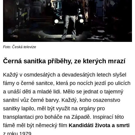
Foto: Česká televize
Černá sanitka příběhy, ze kterých mrazí
Každý v osmdesátých a devadesátých letech slyšel
fámy o černé sanitce, která po nocích jezdí po ulicích
a unáší děti a mladé lidi. Mělo se jednat o tajemný
sanitní vůz černé barvy. Každý, koho osazenstvo
sanitky lapilo, měl být využit na orgány pro
transplantaci pro boháče na Západě. Inspirací této
fámě měl být německý film
Kandidáti života a smrti
z roku 1979.