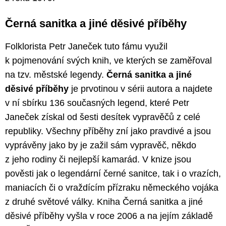
Černá sanitka a jiné děsivé příběhy
Folklorista Petr Janeček tuto fámu využil
k pojmenování svých knih, ve kterých se zaměřoval
na tzv. městské legendy.
Černá sanitka a jiné
děsivé příběhy
je prvotinou v sérii autora a najdete
v ní sbírku 136 současných legend, které Petr
Janeček získal od šesti desítek vypravěčů z celé
republiky. Všechny příběhy zní jako pravdivé a jsou
vyprávěny jako by je zažil sám vypravěč, někdo
z jeho rodiny či nejlepší kamarád. V knize jsou
pověsti jak o legendární černé sanitce, tak i o vrazích,
maniacích či o vraždícím přízraku německého vojáka
z druhé světové války. Kniha Černá sanitka a jiné
děsivé příběhy vyšla v roce 2006 a na jejím základě