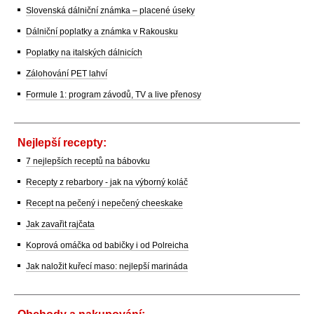
Slovenská dálniční známka – placené úseky
Dálniční poplatky a známka v Rakousku
Poplatky na italských dálnicích
Zálohování PET lahví
Formule 1: program závodů, TV a live přenosy
Nejlepší recepty:
7 nejlepších receptů na bábovku
Recepty z rebarbory - jak na výborný koláč
Recept na pečený i nepečený cheeskake
Jak zavařit rajčata
Koprová omáčka od babičky i od Polreicha
Jak naložit kuřecí maso: nejlepší marináda
Obchody a nakupování: