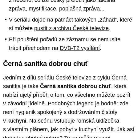
zpráva, mystifikace, poplašná zpráva...
V seriálu dojde na patnáct takových „záhad“, které
si můžete
pustit z archivu České televize
.
Při pouštění pořadů ze záznamu se nemusíte
trápit přechodem na
DVB-T2 vysílání
.
Černá sanitka dobrou chuť
Jedním z dílů seriálu České televize z cyklu Černá
sanitka je také
Černá sanitka dobrou chuť
, která
nabízí ujetý příběh o tom, co všechno můžete pozřít
v závodní jídelně. Podobných legend je hodně: zde
není hygienik spokojený s dodržováním čistoty
v kuchyni. Na scénu vstupuje romská uklízečka
s vlastním plánem, jak pobyt v kuchyni využít. Jak asi
dopadne chutný pokrm? To se můžete sami