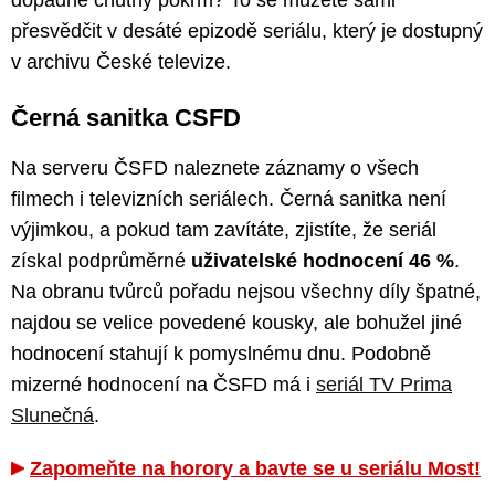
přesvědčit v desáté epizodě seriálu, který je dostupný
v archivu České televize.
Černá sanitka CSFD
Na serveru ČSFD naleznete záznamy o všech
filmech i televizních seriálech. Černá sanitka není
výjimkou, a pokud tam zavítáte, zjistíte, že seriál
získal podprůměrné
uživatelské hodnocení 46 %
.
Na obranu tvůrců pořadu nejsou všechny díly špatné,
najdou se velice povedené kousky, ale bohužel jiné
hodnocení stahují k pomyslnému dnu. Podobně
mizerné hodnocení na ČSFD má i
seriál TV Prima
Slunečná
.
Zapomeňte na horory a bavte se u seriálu Most!