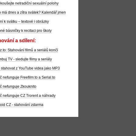
koušejte netradiční sexuální polohy
 má dnes a zítra svátek? Kalendář jmen
ní k svátku – textové i obrázky
pné básničky k recitaci pro školy
ování a sdílení:
z.to: Stahování filmů a seriálů končí
buj TV - sledujte filmy a seriály
 stahovat z YouTube videa jako MP3
č nefunguje Freefilm.to a Serial.to
č nefunguje Zkouknito
č nefunguje CZ Trorent a náhrady
oid CZ - stahování zdarma