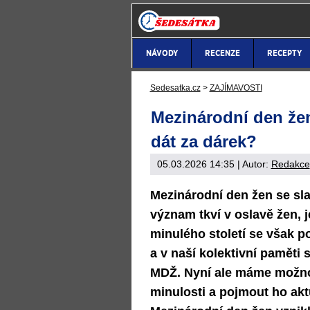
NÁVODY
RECENZE
RECEPTY
Sedesatka.cz
>
ZAJÍMAVOSTI
Mezinárodní den žen:
dát za dárek?
05.03.2026 14:35
| Autor:
Redakce
Mezinárodní den žen se slav
význam tkví v oslavě žen, 
minulého století se však p
a v naší kolektivní paměti 
MDŽ. Nyní ale máme možnos
minulosti a pojmout ho akt