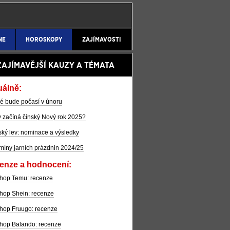
NE
HOROSKOPY
ZAJÍMAVOSTI
ZAJÍMAVĚJŠÍ KAUZY A TÉMATA
uálně:
é bude počasí v únoru
 začíná čínský Nový rok 2025?
ký lev: nominace a výsledky
míny jarních prázdnin 2024/25
enze a hodnocení:
hop Temu: recenze
hop Shein: recenze
hop Fruugo: recenze
hop Balando: recenze