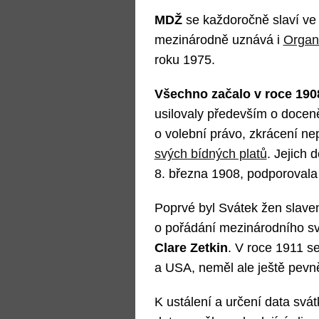
MDŽ
se každoročně slaví ve 
mezinárodně uznává i
Organ
roku 1975.
Všechno začalo v roce 190
usilovaly především o docen
o volební právo, zkrácení n
svých bídných platů
. Jejich 
8. března 1908, podporovala 
Poprvé byl Svátek žen slaven
o pořádání mezinárodního sv
Clare Zetkin
. V roce 1911 s
a USA, neměl ale ještě pevn
K ustálení a určení data svát