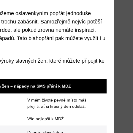
ůžeme oslavenkyním popřát jednoduše
 trochu zabásnit. Samozřejmě nejvíc potěší
srdce, ale pokud zrovna nemáte inspiraci,
padů. Tato blahopřání pak můžete využít i u
výroky slavných žen, které můžete připojit ke
n žen – nápady na SMS přání k MDŽ
V mém životě pevné místo máš,
přeji ti, ať si krásný den uděláš.
Vše nejlepší k MDŽ.
Dnes je slavný den,