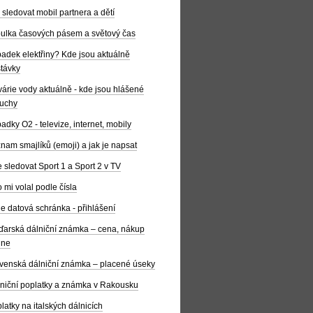
 sledovat mobil partnera a dětí
ulka časových pásem a světový čas
adek elektřiny? Kde jsou aktuálně
távky
árie vody aktuálně - kde jsou hlášené
uchy
adky O2 - televize, internet, mobily
nam smajlíků (emoji) a jak je napsat
 sledovat Sport 1 a Sport 2 v TV
 mi volal podle čísla
e datová schránka - přihlášení
arská dálniční známka – cena, nákup
ine
venská dálniční známka – placené úseky
niční poplatky a známka v Rakousku
latky na italských dálnicích