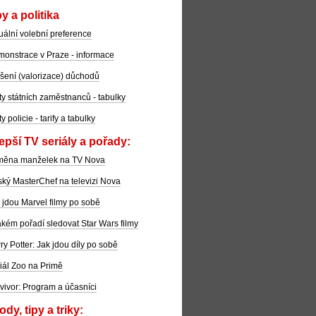
y a politika
uální volební preference
onstrace v Praze - informace
šení (valorizace) důchodů
ty státních zaměstnanců - tabulky
ty policie - tarify a tabulky
epší TV seriály a pořady:
měna manželek na TV Nova
ký MasterChef na televizi Nova
 jdou Marvel filmy po sobě
akém pořadí sledovat Star Wars filmy
ry Potter: Jak jdou díly po sobě
iál Zoo na Primě
vivor: Program a účasníci
dy, tipy a triky: