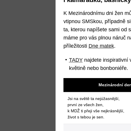
K Mezinárodnímu dni žen m
vtipnou SMSkou, případně si
ta, kterou napíšete sami od 
máme pro vás plnou náruč ná
příležitosti
Dne matek
.
TADY
najdete inspirativní 
květině nebo bonboniéře.
Mezinárodní de
Jsi na světě ta nejúžasnější,
první ze všech žen,
k MDŽ ti přeji vše nejkrásnější,
život s tebou je sen.