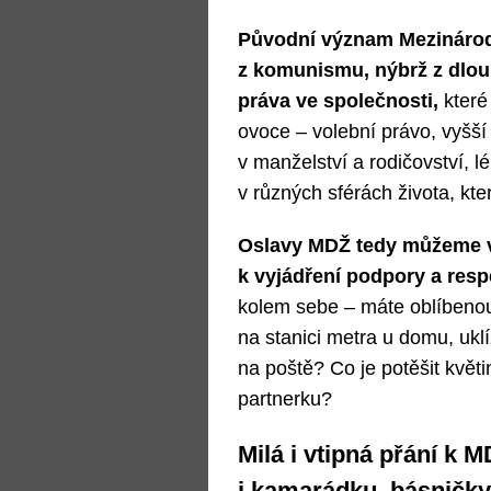
Původní význam Mezinárod
z komunismu, nýbrž z dlouh
práva ve společnosti,
které
ovoce – volební právo, vyšší 
v manželství a rodičovství, l
v různých sférách života, kt
Oslavy MDŽ tedy můžeme vn
k vyjádření podpory a res
kolem sebe – máte oblíbenou
na stanici metra u domu, ukl
na poště? Co je potěšit květ
partnerku?
Milá i vtipná přání k
i kamarádku, básničky