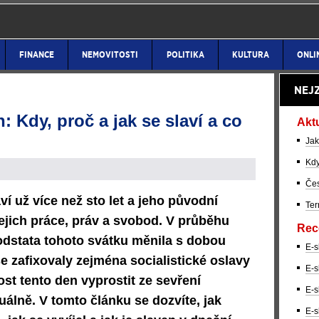
FINANCE
NEMOVITOSTI
POLITIKA
KULTURA
ONLI
NEJ
 Kdy, proč a jak se slaví a co
Akt
Jak
Kdy
Čes
í už více než sto let a jeho původní
Ter
jejich práce, práv a svobod. V průběhu
Rec
odstata tohoto svátku měnila s dobou
E-s
se zafixovaly zejména socialistické oslavy
E-s
t tento den vyprostit ze sevření
E-s
uálně. V tomto článku se dozvíte, jak
E-s