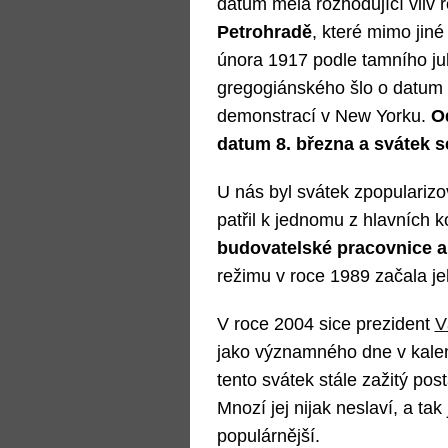
datum měla rozhodující vliv 
Petrohradě
, které mimo jin
února 1917 podle tamního ju
gregogiánského šlo o datum 
demonstrací v New Yorku.
Od
datum 8. března a svátek se
U nás byl svátek zpopulari
patřil k jednomu z hlavních 
budovatelské pracovnice a 
režimu v roce 1989 začala je
V roce 2004 sice prezident
V
jako významného dne v kalend
tento svátek stále zažitý pos
Mnozí jej nijak neslaví, a tak
populárnější.