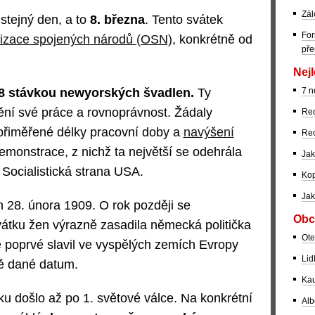
Zál
stejný den, a to
8. března
. Tento svátek
For
izace spojených národů (OSN)
, konkrétně od
pře
Nejl
7 n
8 stávkou newyorských švadlen.
Ty
ění své práce a rovnoprávnost. Žádaly
Rec
epřiměřené délky pracovní doby a
navýšení
Rec
demonstrace, z nichž ta největší se odehrála
Jak
Socialistická strana USA.
Kop
Jak
 28. února 1909. O rok později se
Obc
átku žen výrazně zasadila německá politička
Ote
e poprvé slavil ve vyspělých zemích Evropy
Lid
ě dané datum.
Kau
ku došlo až po 1. světové válce. Na konkrétní
Alb