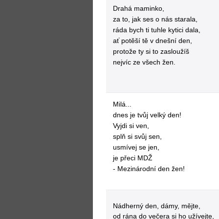
Drahá maminko,
za to, jak ses o nás starala,
ráda bych ti tuhle kytici dala,
ať potěší tě v dnešní den,
protože ty si to zasloužíš
nejvíc ze všech žen.
Milá...
dnes je tvůj velký den!
Vyjdi si ven,
splň si svůj sen,
usmívej se jen,
je přeci MDŽ
- Mezinárodní den žen!
Nádherný den, dámy, mějte,
od rána do večera si ho užívejte,