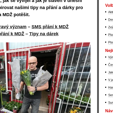
 jak se vyvíjel a jak je slaven v dnešní
Volb
irovat našimi tipy na přání a dárky pro
Akt
a MDŽ potěšit.
Dem
pravý význam
–
SMS přání k MDŽ
Zvý
přání k MDŽ
–
Tipy na dárek
Pla
Pla
Nejl
Vý
Čes
Jak
V j
Har
Ser
Sur
Návo