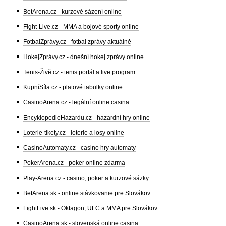
BetArena.cz - kurzové sázení online
Fight-Live.cz - MMA a bojové sporty online
FotbalZprávy.cz - fotbal zprávy aktuálně
HokejZprávy.cz - dnešní hokej zprávy online
Tenis-Živě.cz - tenis portál a live program
KupníSíla.cz - platové tabulky online
CasinoArena.cz - legální online casina
EncyklopedieHazardu.cz - hazardní hry online
Loterie-tikety.cz - loterie a losy online
CasinoAutomaty.cz - casino hry automaty
PokerArena.cz - poker online zdarma
Play-Arena.cz - casino, poker a kurzové sázky
BetArena.sk - online stávkovanie pre Slovákov
FightLive.sk - Oktagon, UFC a MMA pre Slovákov
CasinoArena.sk - slovenská online casina