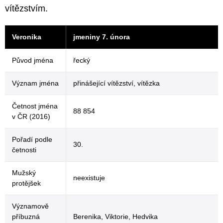
vítězstvím.
Veronika
jmeniny 7. února
Původ jména
řecký
Význam jména
přinášející vítězství, vítězka
Četnost jména
88 854
v ČR (2016)
Pořadí podle
30.
četnosti
Mužský
neexistuje
protějšek
Významově
příbuzná
Berenika, Viktorie, Hedvika