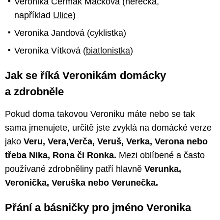
Veronika Čermák Macková (herečka,
například
Ulice
)
Veronika Jandová (cyklistka)
Veronika Vítková (
biatlonistka
)
Jak se říká Veronikám domácky
a zdrobněle
Pokud doma takovou Veroniku máte nebo se tak
sama jmenujete, určitě jste zvyklá na domácké verze
jako
Veru, Vera,Verča, Veruš, Verka, Verona nebo
třeba Nika, Rona či Ronka.
Mezi oblíbené a často
používané zdrobněliny patří hlavně
Verunka,
Veronička, Veruška nebo Verunečka.
Přání a básničky pro jméno Veronika