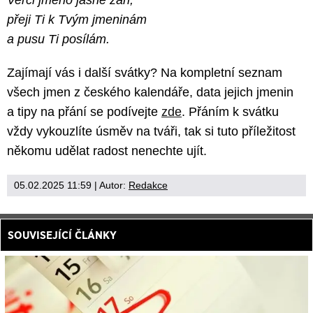
Verči jméno jasně záři,
přeji Ti k Tvým jmeninám
a pusu Ti posílám.
Zajímají vás i další svátky? Na kompletní seznam
všech jmen z českého kalendáře, data jejich jmenin
a tipy na přání se podívejte
zde
. Přáním k svátku
vždy vykouzlíte úsměv na tváři, tak si tuto příležitost
někomu udělat radost nenechte ujít.
05.02.2025 11:59
| Autor:
Redakce
SOUVISEJÍCÍ ČLÁNKY