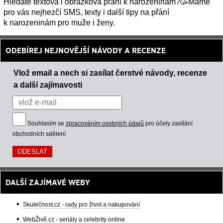
Hledáte textová i obrázková přání k narozeninám?🥳Máme
pro vás nejhezčí SMS, texty i další tipy na přání
k narozeninám pro muže i ženy.
ODEBÍREJ NEJNOVĚJŠÍ NÁVODY A RECENZE
Vlož email a nech si zasílat čerstvé návody, recenze
a další zajímavosti
Souhlasím se
zpracováním osobních údajů
pro účely zasílání
obchodních sdělení
DALŠÍ ZAJÍMAVÉ WEBY
Skutečnost.cz - rady pro život a nakupování
WebŽivě.cz - seriály a celebrity online