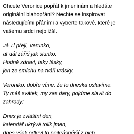
Chcete Veronice popřát k jmeninám a hledáte
originální blahopřání? Nechte se inspirovat
následujícími přáními a vyberte takové, které je
vašemu srdci nejbližší.
Já Ti přeji, Verunko,
ať dál záříš jak slunko.
Hodně zdraví, taky lásky,
jen ze smíchu na tváři vrásky.
Veroniko, dobře víme, že to dneska oslavíme.
Ty máš svátek, my zas dary, pojďme slavit do
zahrady!
Dnes je zvláštní den,
kalendář ukrývá tolik jmen,
dnes však odkryl to nejkrásnější z nich,