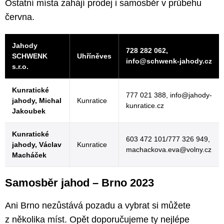
Ostatní místa zahájí prodej i samosběr v průbehu
června.
Jahody
728 282 062,
SCHWENK
Uhříněves
info@schwenk-jahody.cz
s.r.o.
Kunratické
777 021 388, info@jahody-
jahody, Michal
Kunratice
kunratice.cz
Jakoubek
Kunratické
603 472 101/777 326 949,
jahody, Václav
Kunratice
machackova.eva@volny.cz
Macháček
Samosběr jahod – Brno 2023
Ani Brno nezůstává pozadu a vybrat si můžete
z několika míst. Opět doporučujeme ty nejlépe