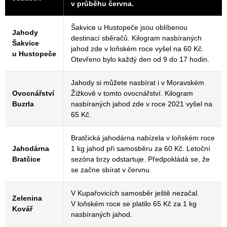
v průběhu června.
Šakvice u Hustopeče jsou oblíbenou
Jahody
destinací sběračů. Kilogram nasbíraných
Šakvice
jahod zde v loňském roce vyšel na 60 Kč.
u Hustopeče
Otevřeno bylo každý den od 9 do 17 hodin.
Jahody si můžete nasbírat i v Moravském
Ovocnářství
Žižkově v tomto ovocnářství. Kilogram
Buzrla
nasbíraných jahod zde v roce 2021 vyšel na
65 Kč.
Bratčická jahodárna nabízela v loňském roce
Jahodárna
1 kg jahod při samosběru za 60 Kč. Letoční
Bratčice
sezóna brzy odstartuje. Předpokládá se, že
se začne sbírat v červnu.
V Kupařovicích samosběr ještě nezačal.
Zelenina
V loňském roce se platilo 65 Kč za 1 kg
Kovář
nasbíraných jahod.