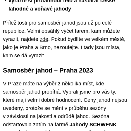
vyrazte si protáhnout tělo a nasbírat české
lahodné a voňavé jahody
Příležitosti pro samosběr jahod jsou už po celé
republice. Velmi obsáhlý výčet farem, kam můžete
vyrazit, najdete
zde
. Pokud bydlíte ve velkém městě,
jako je Praha a Brno, nezoufejte. I tady jsou místa,
kam se dá vyrazit.
Samosběr jahod – Praha 2023
V Praze máte na výběr z několika míst, kde
samosběr jahod probíhá. Vybrali jsme pro vás ty,
které mají velmi dobré hodnocení. Ceny jahod nejsou
uvedeny, protože se mění v průběhu sezóny
v závislosti na jakosti a odrůdě jahod. Sezóna
odstartovala zatím na farmě
Jahody SCHWENK
.