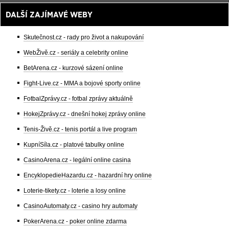
DALŠÍ ZAJÍMAVÉ WEBY
Skutečnost.cz - rady pro život a nakupování
WebŽivě.cz - seriály a celebrity online
BetArena.cz - kurzové sázení online
Fight-Live.cz - MMA a bojové sporty online
FotbalZprávy.cz - fotbal zprávy aktuálně
HokejZprávy.cz - dnešní hokej zprávy online
Tenis-Živě.cz - tenis portál a live program
KupníSíla.cz - platové tabulky online
CasinoArena.cz - legální online casina
EncyklopedieHazardu.cz - hazardní hry online
Loterie-tikety.cz - loterie a losy online
CasinoAutomaty.cz - casino hry automaty
PokerArena.cz - poker online zdarma