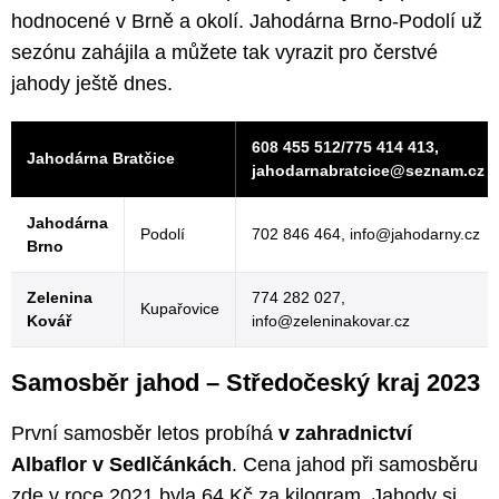
hodnocené v Brně a okolí. Jahodárna Brno-Podolí už
sezónu zahájila a můžete tak vyrazit pro čerstvé
jahody ještě dnes.
608 455 512/775 414 413,
Jahodárna Bratčice
jahodarnabratcice@seznam.cz
Jahodárna
Podolí
702 846 464, info@jahodarny.cz
Brno
Zelenina
774 282 027,
Kupařovice
Kovář
info@zeleninakovar.cz
Samosběr jahod – Středočeský kraj 2023
První samosběr letos probíhá
v zahradnictví
Albaflor v Sedlčánkách
. Cena jahod při samosběru
zde v roce 2021 byla 64 Kč za kilogram. Jahody si