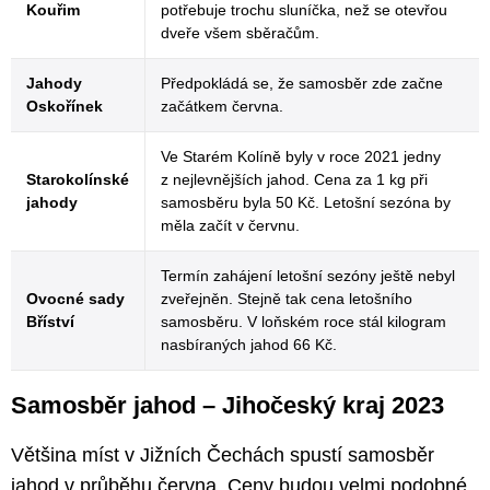
Kouřim
potřebuje trochu sluníčka, než se otevřou
dveře všem sběračům.
Jahody
Předpokládá se, že samosběr zde začne
Oskořínek
začátkem června.
Ve Starém Kolíně byly v roce 2021 jedny
Starokolínské
z nejlevnějších jahod. Cena za 1 kg při
jahody
samosběru byla 50 Kč. Letošní sezóna by
měla začít v červnu.
Termín zahájení letošní sezóny ještě nebyl
Ovocné sady
zveřejněn. Stejně tak cena letošního
Bříství
samosběru. V loňském roce stál kilogram
nasbíraných jahod 66 Kč.
Samosběr jahod – Jihočeský kraj 2023
Většina míst v Jižních Čechách spustí samosběr
jahod v průběhu června. Ceny budou velmi podobné