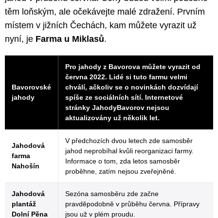
těm loňským, ale očekávejte malé zdražení. Prvním
místem v jižních Čechách, kam můžete vyrazit už
nyní, je
Farma u Miklasů
.
Pro jahody z Bavorova můžete vyrazit od
června 2022. Lidé si tuto farmu velmi
Bavorovské
chválí, ačkoliv se o novinkách dozvídají
jahody
spíše ze sociálních sítí. Internetové
stránky JahodyBavorov nejsou
aktualizovány už několik let.
V předchozích dvou letech zde samosběr
Jahodová
jahod neprobíhal kvůli reorganizaci farmy.
farma
Informace o tom, zda letos samosběr
Nahošín
proběhne, zatím nejsou zveřejněné.
Jahodová
Sezóna samosběru zde začne
plantáž
pravděpodobně v průběhu června. Přípravy
Dolní Pěna
jsou už v plém proudu.