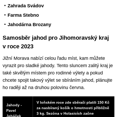
Zahrada Svádov
Farma Stebno
Jahodárna Brozany
Samosběr jahod pro Jihomoravský kraj
v roce 2023
Jižní Morava nabízí celou řadu míst, kam můžete
vyrazit pro sladké jahody. Tento sluncem zalitý kraj je
také skvělým místem pro rodinné výlety a pokud
chcete spojit takový výlet se sbíráním jahod, plánujte
ho raději až na druhou polovinu června.
V loňském roce zde sběrači platili 150 Kč
Jahody -
za nasbíraný košík o hmotnosti přibližně
Pavel
3 kg. Sezóna v Holasicích začne
Jebáček