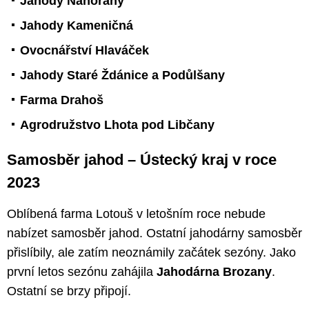
Jahody Nahořany
Jahody Kameničná
Ovocnářství Hlaváček
Jahody Staré Ždánice a Podůlšany
Farma Drahoš
Agrodružstvo Lhota pod Libčany
Samosběr jahod – Ústecký kraj v roce
2023
Oblíbená farma Lotouš v letošním roce nebude
nabízet samosběr jahod. Ostatní jahodárny samosběr
přislíbily, ale zatím neoznámily začátek sezóny. Jako
první letos sezónu zahájila
Jahodárna Brozany
.
Ostatní se brzy připojí.