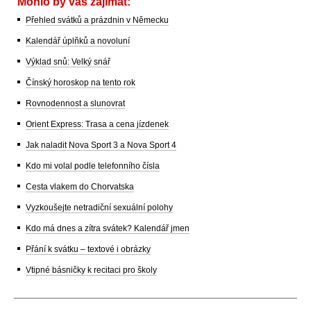
Mohlo by vás zajímat:
Přehled svátků a prázdnin v Německu
Kalendář úplňků a novoluní
Výklad snů: Velký snář
Čínský horoskop na tento rok
Rovnodennost a slunovrat
Orient Express: Trasa a cena jízdenek
Jak naladit Nova Sport 3 a Nova Sport 4
Kdo mi volal podle telefonního čísla
Cesta vlakem do Chorvatska
Vyzkoušejte netradiční sexuální polohy
Kdo má dnes a zítra svátek? Kalendář jmen
Přání k svátku – textové i obrázky
Vtipné básničky k recitaci pro školy