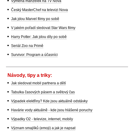
Výměna manželek na TV Nova
Český MasterChef na televizi Nova
Jak jdou Marvel filmy po sobě
V jakém pořadí sledovat Star Wars filmy
Harry Potter: Jak jdou díly po sobě
Seriál Zoo na Primě
Survivor: Program a účasníci
Návody, tipy a triky:
Jak sledovat mobil partnera a dětí
Tabulka časových pásem a světový čas
Výpadek elektřiny? Kde jsou aktuálně odstávky
Havárie vody aktuálně - kde jsou hlášené poruchy
Výpadky O2 - televize, internet, mobily
Význam smajlíků (emoji) a jak je napsat