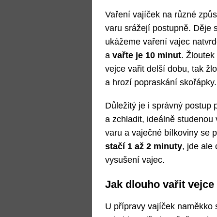
Vaření vajíček na různé způs
varu srážejí postupně. Děje s
ukážeme vaření vajec natvrdo
a
vařte je 10 minut
. Žloutek
vejce vařit delší dobu, tak ž
a hrozí popraskání skořápky.
Důležitý je i správný postup p
a zchladit, ideálně studenou
varu a vaječné bílkoviny se 
stačí 1 až 2 minuty
, jde ale
vysušení vajec.
Jak dlouho vařit vejc
U přípravy vajíček naměkko s