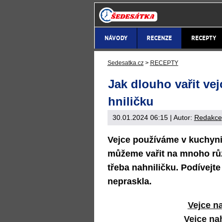
NÁVODY
RECENZE
RECEPTY
Sedesatka.cz
>
RECEPTY
Jak dlouho vařit vej
hniličku
30.01.2024 06:15
| Autor:
Redakce
Vejce používáme v kuchyni 
můžeme vařit na mnoho rů
třeba nahniličku. Podívejte
nepraskla.
Vejce n
Vejce na