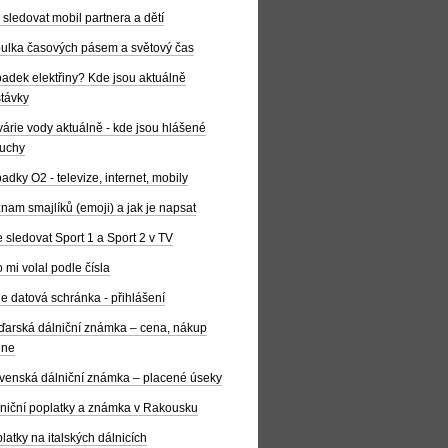
 sledovat mobil partnera a dětí
ulka časových pásem a světový čas
adek elektřiny? Kde jsou aktuálně
távky
árie vody aktuálně - kde jsou hlášené
uchy
adky O2 - televize, internet, mobily
nam smajlíků (emoji) a jak je napsat
 sledovat Sport 1 a Sport 2 v TV
 mi volal podle čísla
e datová schránka - přihlášení
arská dálniční známka – cena, nákup
ine
venská dálniční známka – placené úseky
niční poplatky a známka v Rakousku
latky na italských dálnicích