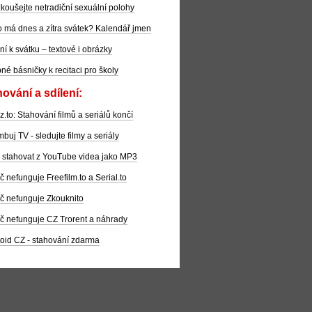
koušejte netradiční sexuální polohy
 má dnes a zítra svátek? Kalendář jmen
ní k svátku – textové i obrázky
pné básničky k recitaci pro školy
ování a sdílení:
z.to: Stahování filmů a seriálů končí
buj TV - sledujte filmy a seriály
 stahovat z YouTube videa jako MP3
č nefunguje Freefilm.to a Serial.to
č nefunguje Zkouknito
č nefunguje CZ Trorent a náhrady
oid CZ - stahování zdarma