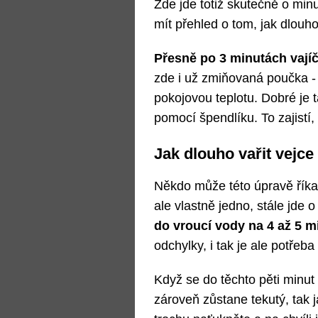
Zde jde totiž skutečně o minut
mít přehled o tom, jak dlouho
Přesně po 3 minutách vajíč
zde i už zmiňovaná poučka - 
pokojovou teplotu. Dobré je 
pomocí špendlíku. To zajistí
Jak dlouho vařit vejce
Někdo může této úpravě říkat 
ale vlastně jedno, stále jde 
do vroucí vody na 4 až 5 m
odchylky, i tak je ale potřeba
Když se do těchto pěti minut 
zároveň zůstane tekutý, tak j