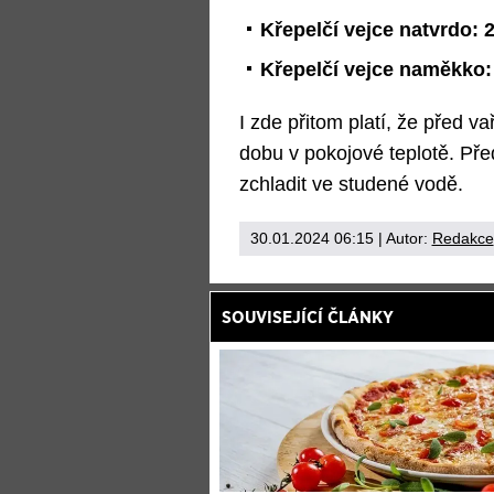
Křepelčí vejce natvrdo: 
Křepelčí vejce naměkko:
I zde přitom platí, že před v
dobu v pokojové teplotě. Pře
zchladit ve studené vodě.
30.01.2024 06:15
| Autor:
Redakce
SOUVISEJÍCÍ ČLÁNKY