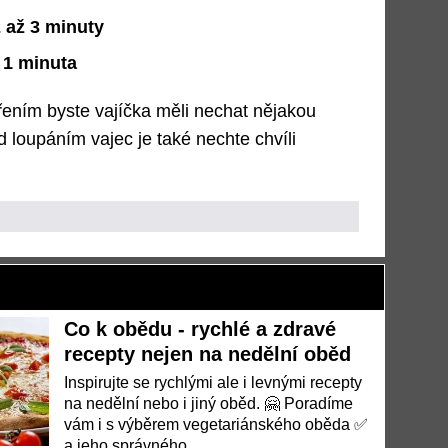
2 až 3 minuty
 1 minuta
ařením byste vajíčka měli nechat nějakou
d loupáním vajec je také nechte chvíli
Co k obědu - rychlé a zdravé
recepty nejen na nedělní oběd
Inspirujte se rychlými ale i levnými recepty
na nedělní nebo i jiný oběd. 🤗 Poradíme
vám i s výběrem vegetariánského oběda ✅
a jeho správného...