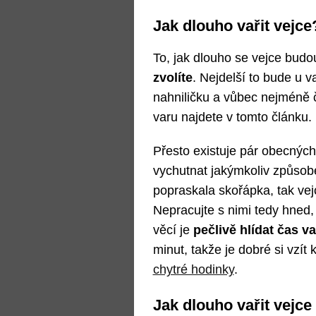
Jak dlouho vařit vejce
To, jak dlouho se vejce budou
zvolíte
. Nejdelší to bude u v
nahniličku a vůbec nejméně
varu najdete v tomto článku.
Přesto existuje pár obecných t
vychutnat jakýmkoliv způso
popraskala skořápka, tak vej
Nepracujte s nimi tedy hned, 
věcí je
pečlivě hlídat čas v
minut, takže je dobré si vzít
chytré hodinky
.
Jak dlouho vařit vejce