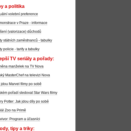
y a politika
uální volební preference
onstrace v Praze - informace
šení (valorizace) důchodů
ty státních zaměstnanců - tabulky
ty policie - tarify a tabulky
epší TV seriály a pořady:
měna manželek na TV Nova
ký MasterChef na televizi Nova
 jdou Marvel filmy po sobě
akém pořadí sledovat Star Wars filmy
ry Potter: Jak jdou díly po sobě
iál Zoo na Primě
vivor: Program a účasníci
dy, tipy a triky: