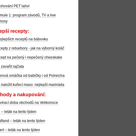
ohování PET lahví
mule 1: program závodů, TV a live
nosy
epší recepty:
ejlepších receptů na bábovku
epty z rebarbory - jak na výborný koláč
ept na pečený i nepečený cheeskake
 zavařit rajčata
rová omáčka od babičky i od Polreicha
 naložit kuřecí maso: nejlepší marináda
hody a nakupování:
vírací doba obchodů na Velikonoce
l – leták na tento týden
fland – leták na tento týden
ert – leták na tento týden