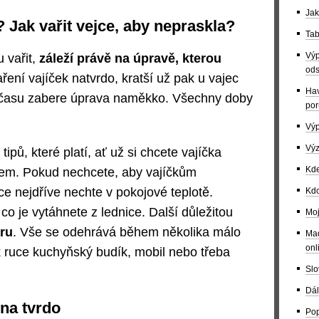
Jak
? Jak vařit vejce, aby nepraskla?
Tab
Výp
 vařit,
záleží právě na úpravě, kterou
ods
aření vajíček natvrdo, kratší už pak u vajec
Hav
 času zabere úprava naměkko. Všechny doby
por
Výp
Výz
ipů, které platí, ať už si chcete vajíčka
Kde
bem. Pokud nechcete, aby vajíčkům
ce nejdříve nechte v pokojové teplotě.
Kdo
co je vytáhnete z lednice. Další důležitou
Moj
aru
. Vše se odehrává během několika málo
Maď
onl
 k ruce kuchyňský budík, mobil nebo třeba
Slo
Dál
 na tvrdo
Pop