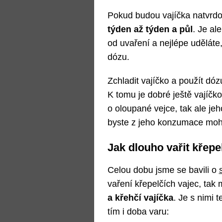
Pokud budou vajíčka natvrdo
týden až týden a půl
. Je al
od uvaření a nejlépe uděláte
dózu.
Zchladit vajíčko a použít dózu
K tomu je dobré ještě vajíčko
o oloupané vejce, tak ale jeh
byste z jeho konzumace mohl
Jak dlouho vařit křepe
Celou dobu jsme se bavili o
vaření křepelčích vajec, tak 
a křehčí vajíčka
. Je s nimi 
tím i doba varu: