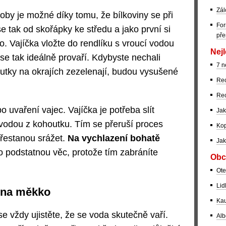
Zál
oby je možné díky tomu, že bílkoviny se při
For
e tak od skořápky ke středu a jako první si
pře
. Vajíčka vložte do rendlíku s vroucí vodou
Nejl
 se tak ideálně provaří. Kdybyste nechali
7 n
loutky na okrajích zezelenají, budou vysušené
Rec
Rec
o uvaření vajec. Vajíčka je potřeba slít
Jak
 vodou z kohoutku. Tím se přeruší proces
Kop
přestanou srážet.
Na vychlazení bohatě
Jak
 o podstatnou věc, protože tím zabráníte
Obc
Ote
Lid
e na měkko
Kau
e vždy ujistěte, že se voda skutečně vaří.
Alb