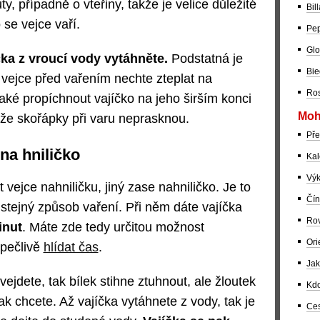
y, případně o vteřiny, takže je velice důležité
Bil
 se vejce vaří.
Pep
Glo
ka z vroucí vody vytáhněte.
Podstatná je
Bie
vejce před vařením nechte zteplat na
Ros
také propíchnout vajíčko na jeho širším konci
Moh
, že skořápky při varu neprasknou.
Pře
 na hniličko
Kal
Výk
vejce nahniličku, jiný zase nahniličko. Je to
Čín
o stejný způsob vaření. Při něm dáte vajíčka
Rov
inut
. Máte zde tedy určitou možnost
Ori
 pečlivě
hlídat čas
.
Jak
vejdete, tak bílek stihne ztuhnout, ale žloutek
Kdo
ak chcete. Až vajíčka vytáhnete z vody, tak je
Ces