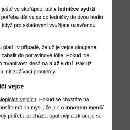
 ještě ve skořápce, tak
v ledničce vydrží
e potřeba dát vejce do ledničky do dvou hodin
, když pro skladování využijete uzavřenou
 platí i v případě, že už je vejce oloupané.
 zabalit do potravinové fólie. Pokud jde
o trvanlivost klesá na
3 až 5 dní
. Pak už
i mít zažívací problémy.
lčí vejce
slepičích vejcích
. Pokud se chystáte na
musíte mít na mysli, že jde o
mnohem menší
tedy potřeba zacházet opatrněji a zkracuje se