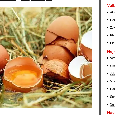
Volb
Akt
Dem
Zvý
Pla
Pla
Nejl
Vý
Čes
Jak
V j
Har
Ser
Sur
Návo