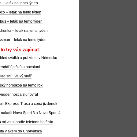
la – leták na tento týden
co – leták na tento týden
bus – leták na tento týden
dronka – leták na tento týden
sman – leták na tento týden
lo by vás zajímat:
hled svátků a prázdnin v Německu
endář úplňků a novoluní
lad snů: Velký snář
ský horoskop na tento rok
nodennost a slunovrat
ent Express: Trasa a cena jízdenek
 naladit Nova Sport 3 a Nova Sport 4
 mi volal podle telefonního čísla
ta vlakem do Chorvatska