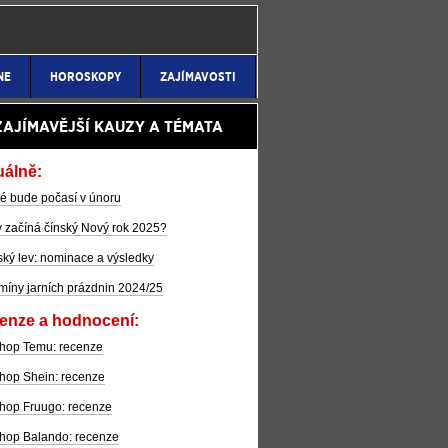
NE
HOROSKOPY
ZAJÍMAVOSTI
ZAJÍMAVĚJŠÍ KAUZY A TÉMATA
uálně:
é bude počasí v únoru
 začíná čínský Nový rok 2025?
ký lev: nominace a výsledky
míny jarních prázdnin 2024/25
enze a hodnocení:
hop Temu: recenze
hop Shein: recenze
hop Fruugo: recenze
hop Balando: recenze