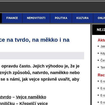
FINANCE
NEMOVITOSTI
POLITIKA
KULTURA
ONLI
NEJ
ce na tvrdo, na měkko i na
Akt
Jak
Kdy
Čes
opravdu často. Jejich výhodou je, že je
Ter
zných způsobů, natvrdo, naměkko nebo
Rec
 se s námi, jak vejce správně uvařit, aby
E-s
E-s
E-s
atvrdo
–
Vejce naměkko
E-s
hniličku
–
Křepelčí vejce