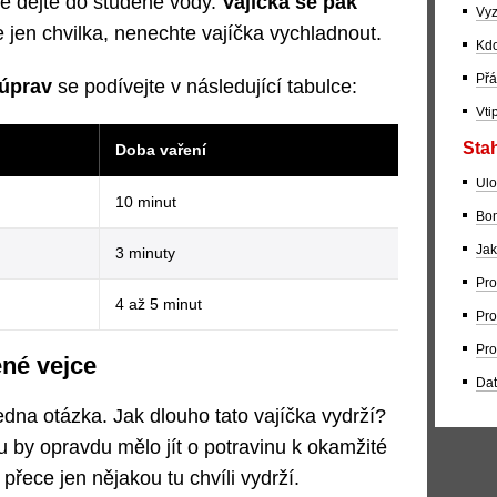
je dejte do studené vody.
Vajíčka se pak
Vyz
e jen chvilka, nenechte vajíčka vychladnout.
Kdo
Přá
úprav
se podívejte v následující tabulce:
Vti
Stah
Doba vaření
Ulo
10 minut
Bom
Jak
3 minuty
Pro
4 až 5 minut
Pro
Pro
ené vejce
Dat
jedna otázka. Jak dlouho tato vajíčka vydrží?
 by opravdu mělo jít o potravinu k okamžité
přece jen nějakou tu chvíli vydrží.