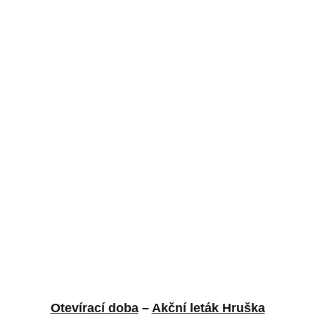
Otevírací doba
–
Akční leták Hruška