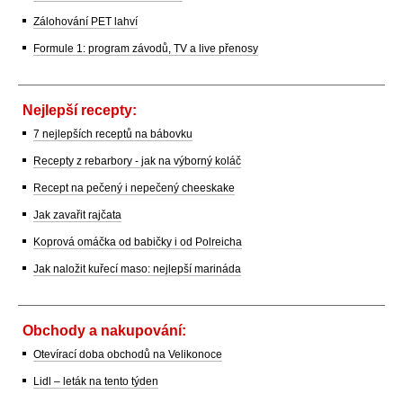
Zálohování PET lahví
Formule 1: program závodů, TV a live přenosy
Nejlepší recepty:
7 nejlepších receptů na bábovku
Recepty z rebarbory - jak na výborný koláč
Recept na pečený i nepečený cheeskake
Jak zavařit rajčata
Koprová omáčka od babičky i od Polreicha
Jak naložit kuřecí maso: nejlepší marináda
Obchody a nakupování:
Otevírací doba obchodů na Velikonoce
Lidl – leták na tento týden