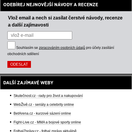
ODEBÍREJ NEJNOVĚJŠÍ NÁVODY A RECENZE
Vlož email a nech si zasílat čerstvé návody, recenze
a další zajímavosti
Souhlasím se
zpracováním osobních údajů
pro účely zasílání
obchodních sdělení
DALŠÍ ZAJÍMAVÉ WEBY
Skutečnost.cz - rady pro život a nakupování
WebŽivě.cz - seriály a celebrity online
BetArena.cz - kurzové sázení online
Fight-Live.cz - MMA a bojové sporty online
FotbalZprávy.cz - fotbal zprávy aktuálně