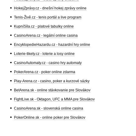
HokejZprávy.cz - dnešní hokej zprávy online
Tenis-Živě.cz - tenis portál a live program
KupníSíla.cz - platové tabulky online
CasinoArena.cz - legální online casina
EncyklopedieHazardu.cz - hazardní hry online
Loterie-tikety.cz - loterie a losy online
CasinoAutomaty.cz - casino hry automaty
PokerArena.cz - poker online zdarma
Play-Arena.cz - casino, poker a kurzové sázky
BetArena.sk - online stávkovanie pre Slovákov
FightLive.sk - Oktagon, UFC a MMA pre Slovákov
CasinoArena.sk - slovenská online casina
PokerOnline.sk - online poker pre Slovákov