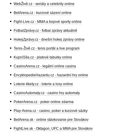
WebŽivě.cz - seriály a celebrity online
BetArena.cz - kurzové sázení online
Fight-Live.cz - MMA a bojové sporty online
FotbalZprávy.cz - fotbal zprávy aktuálně
HokejZprávy.cz - dnešní hokej zprávy online
Tenis-Živě.cz - tenis portál a live program
KupníSíla.cz - platové tabulky online
CasinoArena.cz - legální online casina
EncyklopedieHazardu.cz - hazardní hry online
Loterie-tikety.cz - loterie a losy online
CasinoAutomaty.cz - casino hry automaty
PokerArena.cz - poker online zdarma
Play-Arena.cz - casino, poker a kurzové sázky
BetArena.sk - online stávkovanie pre Slovákov
FightLive.sk - Oktagon, UFC a MMA pre Slovákov