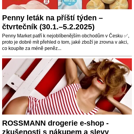
Penny leták na příští týden –
čtvrtečník (30.1.–5.2.2025)
Penny Market patří k nejoblíbenějším obchodům v Česku ✅,
proto je dobré mít přehled o tom, jaké zboží je zrovna v akci,
co koupíte za méně peněz...
ROSSMANN drogerie e-shop -
zkušenosti s nákupem a slevy