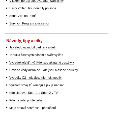
V jakém pořadí sledovat Star Wars filmy
Harry Potter: Jak jdou díly po sobě
Seriál Zoo na Primě
Survivor: Program a účasníci
Návody, tipy a triky:
Jak sledovat mobil partnera a dětí
Tabulka časových pásem a světový čas
Výpadek elektřiny? Kde jsou aktuálně odstávky
Havárie vody aktuálně - kde jsou hlášené poruchy
Výpadky O2 - televize, internet, mobily
Význam smajlíků (emoji) a jak je napsat
Kde sledovat Sport 1 a Sport 2 v TV
Kdo mi volal podle čísla
Moje datová schránka - přihlášení