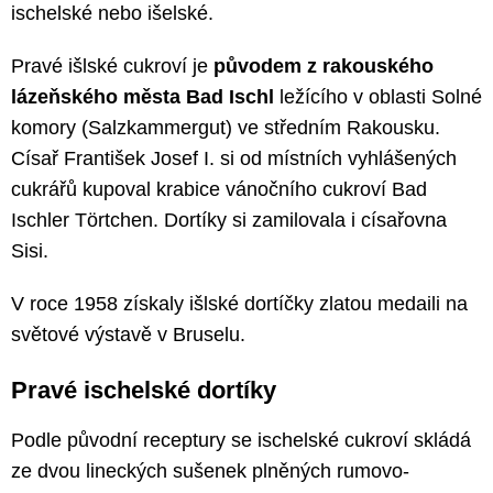
ischelské nebo išelské.
Pravé išlské cukroví je
původem z rakouského
lázeňského města Bad Ischl
ležícího v oblasti Solné
komory (Salzkammergut) ve středním Rakousku.
Císař František Josef I. si od místních vyhlášených
cukrářů kupoval krabice vánočního cukroví Bad
Ischler Törtchen. Dortíky si zamilovala i císařovna
Sisi.
V roce 1958 získaly išlské dortíčky zlatou medaili na
světové výstavě v Bruselu.
Pravé ischelské dortíky
Podle původní receptury se ischelské cukroví skládá
ze dvou lineckých sušenek plněných rumovo-