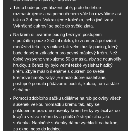
Těsto bude po vychlazení tuhé, proto ho lehce
rozmasírujeme a na pomoučeném vále ho rozválíme asi
tak na 3-4 mm. Vykrajujeme kolečka, nebo jiné tvary.
Vykrájené cukroví se peče do světle zlata.
Na krém si uvaříme puding běžným postupem
s použitím pouze 250 ml mléka, to znamená poloviční
množství tekutin, vznikne tak velmi hustý puding, který
bude dobrým základem pro pevný máslový krém. Než
úplně vystydne vmixujeme 50 g másla, aby se neutvořily
hrudky, z čehož by bylo velmi těžké vyšlehat hladký
krém. Zbylé máslo šleháme s cukrem do světlé
krémové hmoty. Když je máslo dobře našlehané,
postupně pomalu přidáváme pudink, kakao, rum a stále
šleháme.
Pomocí zdobícího sáčku uděláme na rub poloviny všech
sušenek velkou hromádku krému tak, aby se
přiklopením prázdné sušenky krém hezky vytlačil až do
krajů a vrstva krému byla přibližně stejně silná jako
sušenka. Naplněné sušenky dáme vychladit na balkon,
za okno, nebo do lednice.