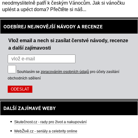
neodmyslitelně patří k českým Vánocům. Jak si vánočku
uplést a upéct doma? Přečtěte si náš...
ODEBÍREJ NEJNOVĚJŠÍ NÁVODY A RECENZE
Vlož email a nech si zasílat čerstvé návody, recenze
a další zajímavosti
Souhlasím se
zpracováním osobních údajů
pro účely zasílání
obchodních sdělení
DALŠÍ ZAJÍMAVÉ WEBY
Skutečnost.cz - rady pro život a nakupování
WebŽivě.cz - seriály a celebrity online