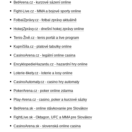
BetArena.cz - kurzové sázení online
Fight-Live.cz - MMA a bojové sporty online
FotbalZprávy.cz - fotbal zprávy aktuálně
HokejZprávy.cz - dnešní hokej zprávy online
Tenis-Živě.cz - tenis portál a live program
KupníSíla.cz - platové tabulky online
CasinoArena.cz - legální online casina
EncyklopedieHazardu.cz - hazardní hry online
Loterie-tikety.cz - loterie a losy online
CasinoAutomaty.cz - casino hry automaty
PokerArena.cz - poker online zdarma
Play-Arena.cz - casino, poker a kurzové sázky
BetArena.sk - online stávkovanie pre Slovákov
FightLive.sk - Oktagon, UFC a MMA pre Slovákov
CasinoArena.sk - slovenská online casina