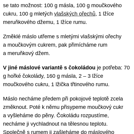
se tato možnost: 100 g másla, 100 g moučkového
cukru, 100 g mletých
vlašských ořechů
, 1 lžíce
meruňkového džemu, 1 lžíce rumu.
Změklé máslo utřeme s mletými vlašskými ořechy
a moučkovým cukrem, pak přimícháme rum
a meruňkový džem.
V jiné máslové variantě s čokoládou
je potřeba: 70
g hořké čokolády, 160 g másla, 2 – 3 lžíce
moučkového cukru, 1 lžička třtinového rumu.
Máslo necháme předem při pokojové teplotě zcela
změknout. Poté k němu přisypeme moučkový cukr
a vyšleháme do pěny. Čokoládu rozpustíme,
necháme ji vychladnout na tělesnou teplotu.
Společně s rumem ji zašleháme do máslového