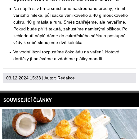
Na náplň si v hrnci smícháme nastrouhané ořechy, 75 ml
vařícího mléka, půl sáčku vanilkového a 40 g moučkového
cukru, 40 g másla a rum. Směs zahřejeme, ale nevaříme.
Pokud bude příliš tekutá, zahustíme namletými piškoty. Po
zchladnutí náplň dáme do cukrářského sáčku a postupně
vždy k sobě slepujeme dvě kolečka.
Ve vodní lázni rozpustíme čokoládu na vaření. Hotové
dortíčky jí poléváme a zdobíme plátky mandlí.
03.12.2024 15:33
| Autor:
Redakce
SOUVISEJÍCÍ ČLÁNKY