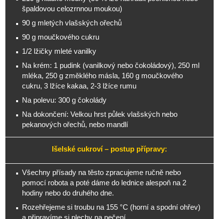
špaldovou celozrnnou moukou)
90 g mletých vlašských ořechů
90 g moučkového cukru
1/2 lžičky mleté vanilky
Na krém: 1 pudink (vanilkový nebo čokoládový), 250 ml
mléka, 250 g změklého másla, 160 g moučkového
cukru, 3 lžíce kakaa, 2-3 lžíce rumu
Na polevu: 300 g čokolády
Na dokončení: Velkou hrst půlek vlašských nebo
pekanových ořechů, nebo mandlí
Išelské cukroví – postup přípravy:
Všechny přísady na těsto zpracujeme ručně nebo
pomocí robota a poté dáme do lednice alespoň na 2
hodiny nebo do druhého dne.
Rozehřejeme si troubu na 155 °C (horní a spodní ohřev)
a připravíme si plechy na pečení.