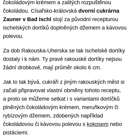
čokoládovým krémem a zalitých rozpuštěnou
čokoládou. Císařsko-královská
dvorní cukrárna
Zauner v Bad Ischl
stojí za původní recepturou
ischelských dortíků doplněných džemem a kávovou
polevou.
Za dob Rakouska-Uherska se tak ischelské dortíky
dostaly i k nám. Ty pravé rakouské dortíky nejsou
žádní drobkové, mají průměr okolo 6 cm.
Jak to tak bývá, cukráři z jiným rakouských měst si
začali připravovat vlastní obměny tohoto receptu,
a proto se můžeme setkat i s variantami dortíčků
plněných čokoládovým krémem, meruňkovým či
rybízovým džemem, zdobených například
čokoládovou či kávovou polevou s
kokosem
nebo
pistáciemi.