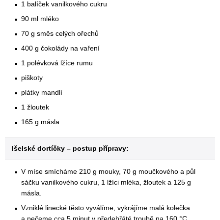
1 balíček vanilkového cukru
90 ml mléko
70 g směs celých ořechů
400 g čokolády na vaření
1 polévková lžíce rumu
piškoty
plátky mandlí
1 žloutek
165 g másla
Išelské dortíčky – postup přípravy:
V míse smícháme 210 g mouky, 70 g moučkového a půl
sáčku vanilkového cukru, 1 lžíci mléka, žloutek a 125 g
másla.
Vzniklé linecké těsto vyválíme, vykrájíme malá kolečka
a pečeme cca 5 minut v předehřáté troubě na 160 °C.