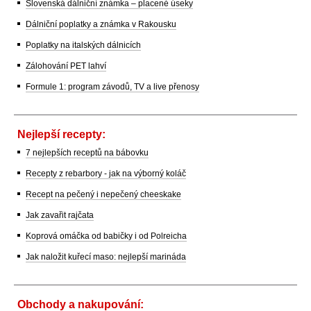
Slovenská dálniční známka – placené úseky
Dálniční poplatky a známka v Rakousku
Poplatky na italských dálnicích
Zálohování PET lahví
Formule 1: program závodů, TV a live přenosy
Nejlepší recepty:
7 nejlepších receptů na bábovku
Recepty z rebarbory - jak na výborný koláč
Recept na pečený i nepečený cheeskake
Jak zavařit rajčata
Koprová omáčka od babičky i od Polreicha
Jak naložit kuřecí maso: nejlepší marináda
Obchody a nakupování: