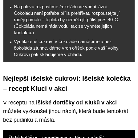
Na polevu rozpustíme čokoládu ve vodní lázni.
Čokoládu není potřeba příliš přehřívat, rozpouštějte jí
raději pomalu – teplota by neměla jít příliš přes 40°C.
(Čokoláda nemá ráda vodu, tak se vyhněte jejich
kontaktu.)
Vychlazené cukroví v čokoládě namáčíme a než
čokoláda ztuhne, dáme vrch oříšek podle vaší volby.
Cukroví pak skladujeme v chladu.
Nejlepší išelské cukroví: Išelské kolečka
– recept Kluci v akci
V receptu na
išlské dortíčky od Kluků v akci
můžete vyzkoušet jinou náplň, která bude tentokrát
bez pudinku a másla.
Išlské koláčky – ingredience na těsto a náplň: