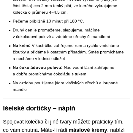
část těsta) cca 2 mm tenký plát, ze kterého vykrajujeme
kolečka o průměru 4−4,5 cm.
Pečeme přibližně 10 minut při 180 °C.
Druhý den je promažeme, slepujeme, máčíme
v čokoládové polevě a zdobíme ořechy či mandlemi.
Na krém:
V kastrůlku zahřejeme rum a rychle vmícháme
žloutky a přidáme k ostatním přísadám. Směs promícháme
a necháme v lednici odležet.
Na čokoládovou polevu:
Nad vodní lázní zahřejeme
a dobře promícháme čokoládu s tukem.
Na ozdobu použijeme jádra vlašských ořechů a loupané
mandle
Išelské dortíčky – náplň
Spojovat kolečka či jiné tvary můžete prakticky tím,
co vám chutná. Máte-li rádi
máslové krémy
, nabízí