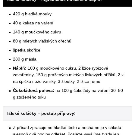
420 g hladké mouky
40 g kakaa na vaření
140 g moučkového cukru
80 g mletých vlašských ořechů
špetka skořice
280 g másla
Náplň:
100 g moučkového cukru, 2 lžíce rybízové
zavařeniny, 150 g pražených mletých lískových oříšků, 2 x
na špičku nože vanilky, 3 žloutky, 2 lžíce rumu
Čokoládová poleva:
na 100 g čokolády na vaření 30–50
g ztuženého tuku
Išlské koláčky – postup přípravy:
Z přísad zpracujeme hladké těsto a necháme je v chladu
alespoň dvě hodiny odležet. Posléze vyválíme (vždy jen