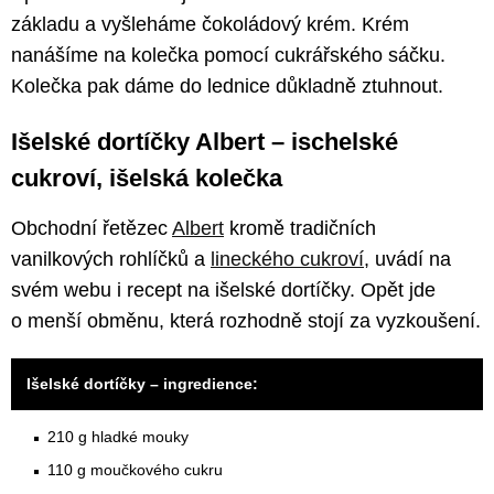
základu a vyšleháme čokoládový krém. Krém
nanášíme na kolečka pomocí cukrářského sáčku.
Kolečka pak dáme do lednice důkladně ztuhnout.
Išelské dortíčky Albert – ischelské
cukroví, išelská kolečka
Obchodní řetězec
Albert
kromě tradičních
vanilkových rohlíčků a
lineckého cukroví
, uvádí na
svém webu i recept na išelské dortíčky. Opět jde
o menší obměnu, která rozhodně stojí za vyzkoušení.
Išelské dortíčky – ingredience:
210 g hladké mouky
110 g moučkového cukru