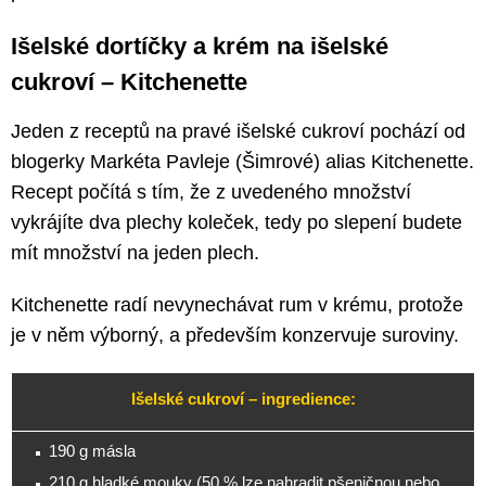
Išelské dortíčky a krém na išelské
cukroví – Kitchenette
Jeden z receptů na pravé išelské cukroví pochází od
blogerky Markéta Pavleje (Šimrové) alias Kitchenette.
Recept počítá s tím, že z uvedeného množství
vykrájíte dva plechy koleček, tedy po slepení budete
mít množství na jeden plech.
Kitchenette radí nevynechávat rum v krému, protože
je v něm výborný, a především konzervuje suroviny.
Išelské cukroví – ingredience:
190 g másla
210 g hladké mouky (50 % lze nahradit pšeničnou nebo