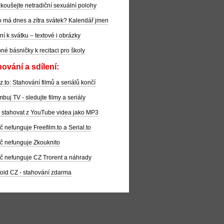
koušejte netradiční sexuální polohy
 má dnes a zítra svátek? Kalendář jmen
ní k svátku – textové i obrázky
pné básničky k recitaci pro školy
ování a sdílení:
z.to: Stahování filmů a seriálů končí
buj TV - sledujte filmy a seriály
 stahovat z YouTube videa jako MP3
č nefunguje Freefilm.to a Serial.to
č nefunguje Zkouknito
č nefunguje CZ Trorent a náhrady
oid CZ - stahování zdarma