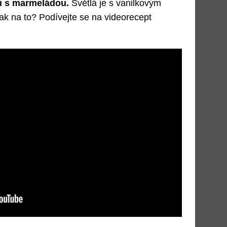
ů s marmeládou.
Světlá je s vanilkovým
k na to? Podívejte se na videorecept