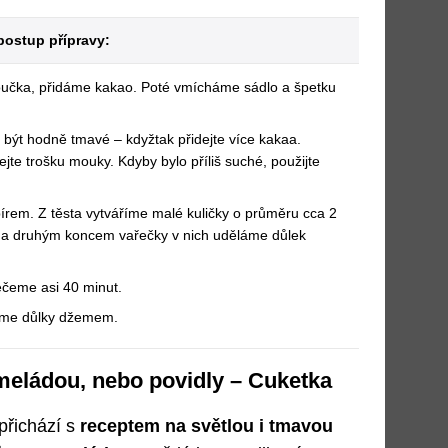
ostup přípravy:
čka, přidáme kakao. Poté vmícháme sádlo a špetku
být hodně tmavé – kdyžtak přidejte více kakaa.
idejte trošku mouky. Kdyby bylo příliš suché, použijte
írem. Z těsta vytváříme malé kuličky o průměru cca 2
 a druhým koncem vařečky v nich uděláme důlek
ečeme asi 40 minut.
níme důlky džemem.
meládou, nebo povidly – Cuketka
řichází s
receptem na světlou i tmavou