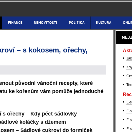
FINANCE
NEMOVITOSTI
POLITIKA
KULTURA
ONLI
NEJ
kroví – s kokosem, ořechy,
Akt
Jak
Kdy
Čes
menout původní vánoční recepty, které
Ter
vratu ke kořenům vám pomůže jednoduché
Rec
E-s
E-s
í s ořechy
–
Kdy péct sádlovky
E-s
sádlové koláčky s džemem
E-s
okosem
–
Sádlové cukroví do formiček