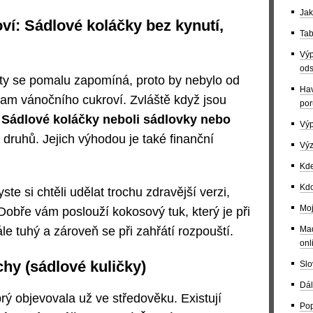
Jak
ví: Sádlové koláčky bez kynutí,
Tab
Výp
ods
y se pomalu zapomíná, proto by nebylo od
Hav
nam vánočního cukroví. Zvláště když jsou
por
.
Sádlové koláčky neboli sádlovky nebo
Výp
 druhů. Jejich výhodou je také finanční
Výz
Kde
Kdo
ste si chtěli udělat trochu zdravější verzi,
Moj
 Dobře vám poslouží kokosový tuk, který je při
Maď
le tuhý a zároveň se při zahřátí rozpouští.
onl
hy (sádlové kuličky)
Slo
Dál
rý objevovala už ve středověku. Existují
Pop