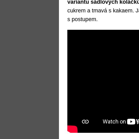
variantu sádlových koláčk
cukrem a tmavá s kakaem. Ja
s postupem.