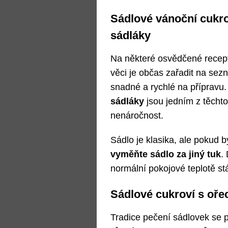
Sádlové vánoční cukro
sádláky
Na některé osvědčené recept
věci je občas zařadit na sez
snadné a rychlé na přípravu
sádláky
jsou jedním z těchto
nenáročnost.
Sádlo je klasika, ale pokud by
vyměňte sádlo za jiný tuk
.
normální pokojové teplotě stá
Sádlové cukroví s ořec
Tradice pečení sádlovek se p