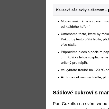
Kakaové sádlovky s džemem – p
Mouku smícháme s cukrem mou
od každého koření.
Umícháme těsto, které by mělo 
Pokud by těsto příliš lepilo, př
více sádla.
Připravíme plech s pečicím pap
cm. Kuličky lehce rozplácneme
určený pro náplň.
Ve vyhřáté troubě na 120 °C p
Až bude cukroví vychladlé, pl
Sádlové cukroví s ma
Pan Cuketka na svém webu p