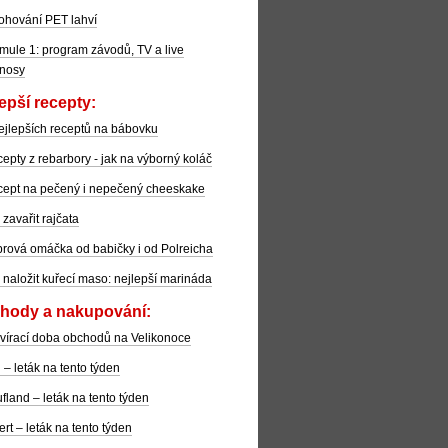
ohování PET lahví
mule 1: program závodů, TV a live
nosy
epší recepty:
ejlepších receptů na bábovku
epty z rebarbory - jak na výborný koláč
ept na pečený i nepečený cheeskake
 zavařit rajčata
rová omáčka od babičky i od Polreicha
 naložit kuřecí maso: nejlepší marináda
hody a nakupování:
vírací doba obchodů na Velikonoce
l – leták na tento týden
fland – leták na tento týden
ert – leták na tento týden