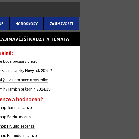
NE
HOROSKOPY
ZAJÍMAVOSTI
ZAJÍMAVĚJŠÍ KAUZY A TÉMATA
uálně:
é bude počasí v únoru
 začíná čínský Nový rok 2025?
ký lev: nominace a výsledky
míny jarních prázdnin 2024/25
enze a hodnocení:
hop Temu: recenze
hop Shein: recenze
hop Fruugo: recenze
hop Balando: recenze