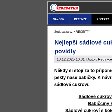
NÁVODY
RECENZE
RECEPTY
Sedesatka.cz
>
RECEPTY
Nejlepší sádlové cu
povidly
18.12.2025 10:31
| Autor:
Redakce
Někdy si stojí za to připo
pekly naše babičky. K ná
sádlové cukroví.
Sádlové cukrov
Babiččiny 
Sádlové cukroví s k