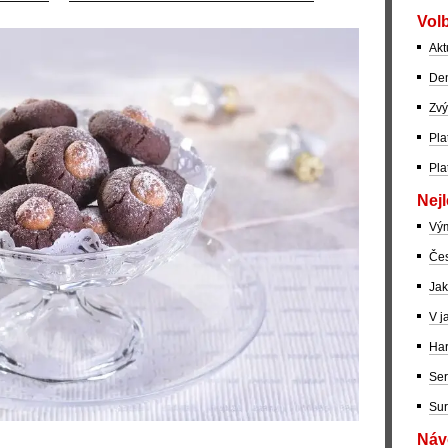
Volb
Akt
Dem
Zvý
Pla
Pla
Nejl
Vý
Čes
Jak
V j
Har
Ser
Sur
Návo