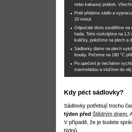
nebo kakaový prášek. Všech
Poté přidáme sádlo a vypracu
10 minut.
Odpočaté těsto rozdělíme na č
hada. Toho rozkrájíme na 1,5
kuličky, položíme na plech a 
Sádlovky dáme na plech vylo
trouby. Pečeme na 180 °C přib
Po upečení je necháme vych
marmeládou a vložíme do něj 
Kdy péct sádlovky?
Sádlovky potřebují trochu čas
týden před
Štědrým dnem.
A
V případě, že je budete sprá
týdnů.