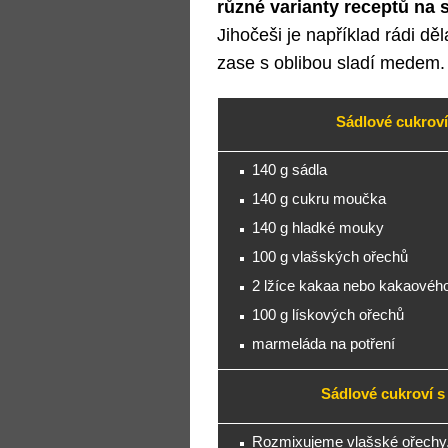
různé varianty receptů na 
Jihočeši je například rádi děl
zase s oblibou sladí medem.
Sádlové cukroví
140 g sádla
140 g cukru moučka
140 g hladké mouky
100 g vlašských ořechů
2 lžíce kakaa nebo kakaovéh
100 g lískových ořechů
marmeláda na potření
Sádlové cukroví s
Rozmixujeme vlašské ořechy,