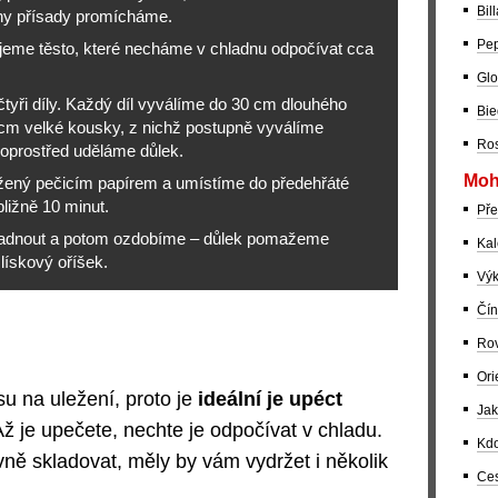
Bil
ny přísady promícháme.
Pep
jeme těsto, které necháme v chladnu odpočívat cca
Glo
tyři díly. Každý díl vyválíme do 30 cm dlouhého
Bie
 cm velké kousky, z nichž postupně vyválíme
Ros
doprostřed uděláme důlek.
Moh
žený pečicím papírem a umístíme do předehřáté
ližně 10 minut.
Pře
ladnout a potom ozdobíme – důlek pomažeme
Kal
lískový oříšek.
Výk
Čín
Rov
Ori
u na uležení, proto je
ideální je upéct
Jak
ž je upečete, nechte je odpočívat v chladu.
Kdo
vně skladovat, měly by vám vydržet i několik
Ces