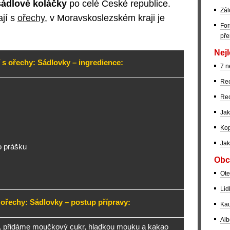
sádlové koláčky
po celé České republice.
Zál
ají s
ořechy
, v Moravskoslezském kraji je
For
pře
Nejl
 s ořechy: Sádlovky – ingredience:
7 n
Rec
Rec
Jak
Kop
Jak
o prášku
Obc
Ote
Lid
 ořechy: Sádlovky – postup přípravy:
Kau
Alb
 přidáme moučkový cukr, hladkou mouku a kakao