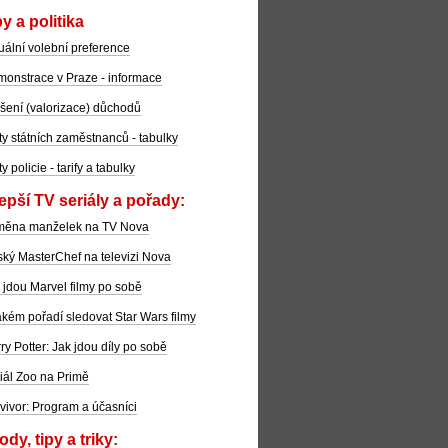
y a politika
uální volební preference
onstrace v Praze - informace
šení (valorizace) důchodů
ty státních zaměstnanců - tabulky
ty policie - tarify a tabulky
epší TV seriály a pořady:
měna manželek na TV Nova
ký MasterChef na televizi Nova
 jdou Marvel filmy po sobě
akém pořadí sledovat Star Wars filmy
ry Potter: Jak jdou díly po sobě
iál Zoo na Primě
vivor: Program a účasníci
dy, tipy a triky: