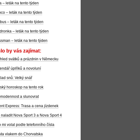
la – leták na tento týden
co – leták na tento týden
bus – leták na tento týden
dronka – leták na tento týden
sman – leták na tento týden
lo by vás zajímat:
hled svátků a prázdnin v Německu
endář úplňků a novoluní
lad snů: Velký snář
ský horoskop na tento rok
nodennost a slunovrat
ent Express: Trasa a cena jízdenek
 naladit Nova Sport 3 a Nova Sport 4
 mi volal podle telefonního čísla
ta vlakem do Chorvatska