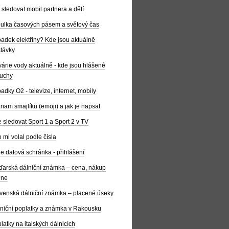
 sledovat mobil partnera a dětí
ulka časových pásem a světový čas
adek elektřiny? Kde jsou aktuálně
távky
árie vody aktuálně - kde jsou hlášené
uchy
adky O2 - televize, internet, mobily
nam smajlíků (emoji) a jak je napsat
 sledovat Sport 1 a Sport 2 v TV
 mi volal podle čísla
e datová schránka - přihlášení
arská dálniční známka – cena, nákup
ine
venská dálniční známka – placené úseky
niční poplatky a známka v Rakousku
latky na italských dálnicích