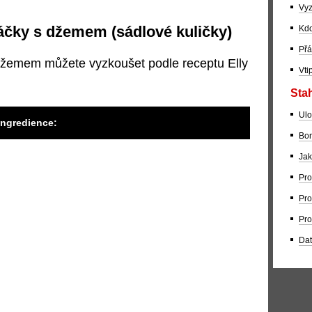
Vyz
áčky s džemem (sádlové kuličky)
Kdo
Přá
džemem můžete vyzkoušet podle receptu Elly
Vti
Stah
Ulo
ngredience:
Bom
Jak
Pro
Pro
Pro
Dat