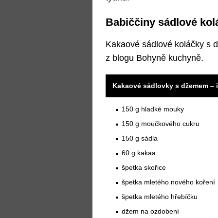
Babiččiny sádlové kol
Kakaové sádlové koláčky s 
z blogu Bohyně kuchyně.
Kakaové sádlovky s džemem – i
150 g hladké mouky
150 g moučkového cukru
150 g sádla
60 g kakaa
špetka skořice
špetka mletého nového koření
špetka mletého hřebíčku
džem na ozdobení