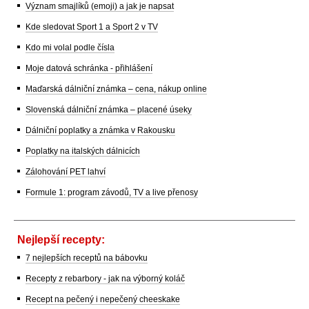
Význam smajlíků (emoji) a jak je napsat
Kde sledovat Sport 1 a Sport 2 v TV
Kdo mi volal podle čísla
Moje datová schránka - přihlášení
Maďarská dálniční známka – cena, nákup online
Slovenská dálniční známka – placené úseky
Dálniční poplatky a známka v Rakousku
Poplatky na italských dálnicích
Zálohování PET lahví
Formule 1: program závodů, TV a live přenosy
Nejlepší recepty:
7 nejlepších receptů na bábovku
Recepty z rebarbory - jak na výborný koláč
Recept na pečený i nepečený cheeskake