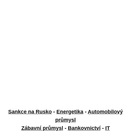
Sankce na Rusko
-
Energetika
-
Automobilový
průmysl
Zábavní průmysl
-
Bankovnictví
-
IT