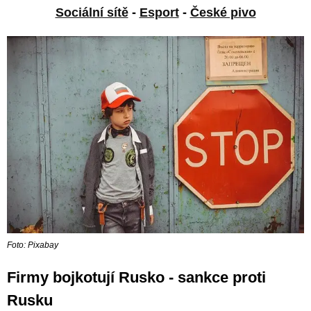
Sociální sítě
-
Esport
-
České pivo
Foto: Pixabay
Firmy bojkotují Rusko - sankce proti
Rusku