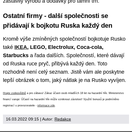
zastavily výrobu a dodávky pro tamní trh.
Ostatní firmy - další společnosti se
přidávají k bojkotu Ruska každý den
Kromě výše zmíněných společností bojkotuje Rusko
také
IKEA
, LEGO, Electrolux, Coca-cola,
Starbucks
a řada dalších. Společností, které dávají
od Ruska ruce pryč, přibývá každý den. Toto
rozhodně není celý seznam. Jistě vám ale poskytne
lepší obrázek o tom, jaký nátlak je na Rusko vyvíjen.
Hrajte zodpovědně
a pro zábavu! Zákaz účasti osob mladších 18 let na hazardní hře. Ministerstvo
financí varuje: Účastí na hazardní hře může vzniknout závislost! Využití bonusů je podmíněno
registrací u provozovatele -
informace zde
.
16.03.2022 09:15
| Autor:
Redakce