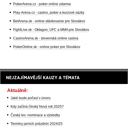
PokerArena.cz - poker online zdarma
Play-Arena.cz - casino, poker a kurzové sázky
BetArena.sk - online stávkovanie pre Slovákov
FightLive.sk - Oktagon, UFC a MMA pre Slovákov
CasinoArena.sk - slovenská online casina
PokerOnline.sk - online poker pre Slovákov
NEJZAJÍMAVĚJŠÍ KAUZY A TÉMATA
Aktuálně:
Jaké bude počasí v únoru
Kdy začíná čínský Nový rok 2025?
Český lev: nominace a výsledky
Termíny jarních prázdnin 2024/25