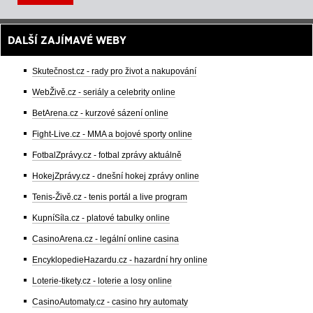
DALŠÍ ZAJÍMAVÉ WEBY
Skutečnost.cz - rady pro život a nakupování
WebŽivě.cz - seriály a celebrity online
BetArena.cz - kurzové sázení online
Fight-Live.cz - MMA a bojové sporty online
FotbalZprávy.cz - fotbal zprávy aktuálně
HokejZprávy.cz - dnešní hokej zprávy online
Tenis-Živě.cz - tenis portál a live program
KupníSíla.cz - platové tabulky online
CasinoArena.cz - legální online casina
EncyklopedieHazardu.cz - hazardní hry online
Loterie-tikety.cz - loterie a losy online
CasinoAutomaty.cz - casino hry automaty