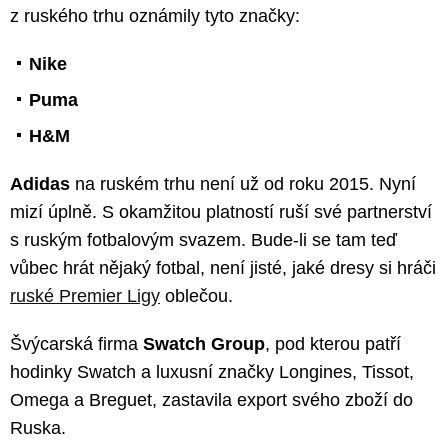
z ruského trhu oznámily tyto značky:
Nike
Puma
H&M
Adidas
na ruském trhu není už od roku 2015. Nyní
mizí úplně. S okamžitou platností ruší své partnerství
s ruským fotbalovým svazem. Bude-li se tam teď
vůbec hrát nějaký fotbal, není jisté, jaké dresy si hráči
ruské Premier Ligy
oblečou.
Švýcarská firma
Swatch Group
, pod kterou patří
hodinky Swatch a luxusní značky Longines, Tissot,
Omega a Breguet, zastavila export svého zboží do
Ruska.