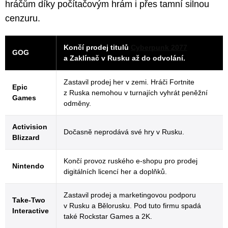
hráčům díky počítačovým hrám i přes tamní silnou
cenzuru.
Končí prodej titulů
Cyberpunk 2077
GOG
a Zaklínač v Rusku až do odvolání.
Zastavil prodej her v zemi. Hráči Fortnite
Epic
z Ruska nemohou v turnajích vyhrát peněžní
Games
odměny.
Activision
Dočasně neprodává své hry v Rusku.
Blizzard
Končí provoz ruského e-shopu pro prodej
Nintendo
digitálních licencí her a doplňků.
Zastavil prodej a marketingovou podporu
Take-Two
v Rusku a Bělorusku. Pod tuto firmu spadá
Interactive
také Rockstar Games a 2K.