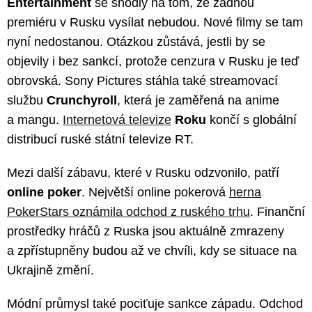
Entertainment
se shodly na tom, že žádnou
premiéru v Rusku vysílat nebudou. Nové filmy se tam
nyní nedostanou. Otázkou zůstává, jestli by se
objevily i bez sankcí, protože cenzura v Rusku je teď
obrovská. Sony Pictures stáhla také streamovací
službu
Crunchyroll
, která je zaměřená na anime
a mangu.
Internetová televize
Roku
končí s globální
distribucí ruské státní televize RT.
Mezi další zábavu, které v Rusku odzvonilo, patří
online poker
. Největší online pokerová
herna
PokerStars oznámila odchod z ruského trhu
. Finanční
prostředky hráčů z Ruska jsou aktuálně zmrazeny
a zpřístupněny budou až ve chvíli, kdy se situace na
Ukrajině změní.
Módní průmysl také pociťuje sankce západu. Odchod