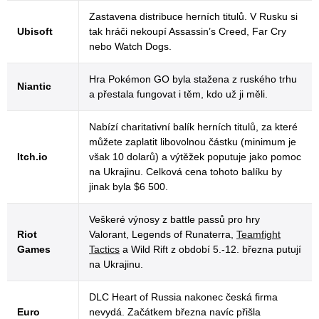
Zastavena distribuce herních titulů. V Rusku si
Ubisoft
tak hráči nekoupí Assassin’s Creed, Far Cry
nebo Watch Dogs.
Hra Pokémon GO byla stažena z ruského trhu
Niantic
a přestala fungovat i těm, kdo už ji měli.
Nabízí charitativní balík herních titulů, za které
můžete zaplatit libovolnou částku (minimum je
Itch.io
však 10 dolarů) a výtěžek poputuje jako pomoc
na Ukrajinu. Celková cena tohoto balíku by
jinak byla $6 500.
Veškeré výnosy z battle passů pro hry
Riot
Valorant, Legends of Runaterra,
Teamfight
Games
Tactics
a Wild Rift z období 5.-12. března putují
na Ukrajinu.
DLC Heart of Russia nakonec česká firma
Euro
nevydá. Začátkem března navíc přišla