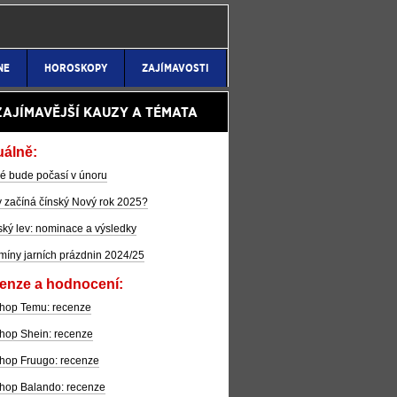
NE
HOROSKOPY
ZAJÍMAVOSTI
ZAJÍMAVĚJŠÍ KAUZY A TÉMATA
uálně:
é bude počasí v únoru
 začíná čínský Nový rok 2025?
ký lev: nominace a výsledky
míny jarních prázdnin 2024/25
enze a hodnocení:
hop Temu: recenze
hop Shein: recenze
hop Fruugo: recenze
hop Balando: recenze