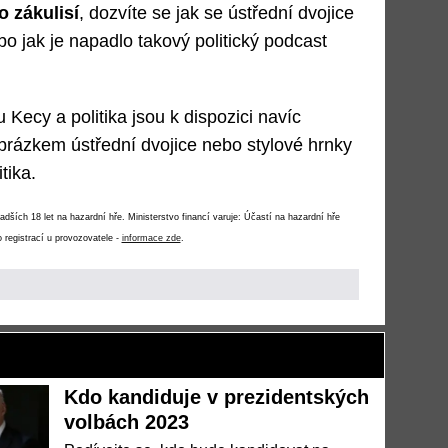
o zákulisí
, dozvíte se jak se ústřední dvojice
bo jak je napadlo takový politický podcast
Kecy a politika jsou k dispozici navíc
brázkem ústřední dvojice nebo stylové hrnky
tika.
ších 18 let na hazardní hře. Ministerstvo financí varuje: Účastí na hazardní hře
 registrací u provozovatele -
informace zde
.
Kdo kandiduje v prezidentských
volbách 2023