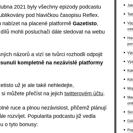
Jak
ubna 2021 byly všechny epizody podcastu
publikovány pod hlavičkou časopisu Reflex.
Tab
ílů nabízet na placené platformě
Gazetisto
,
Výp
ods
dílů mohli posluchači dále sledovat na webu
Hav
por
Výp
ých názorů a vizí se tvůrci rozhodli odpojit
sunuli kompletně na nezávislé platformy
Výz
Kde
Kdo
isto už je ale také nehledejte,
Moj
 si můžete přečíst na jejich
twitterovém účtu
.
Maď
onl
olné ruce a plnou nezávislost, přičemž plánují
Slo
ále rozvíjet. Popularita podcastu již vedla
Dál
u o tyto bonusy:
Pop