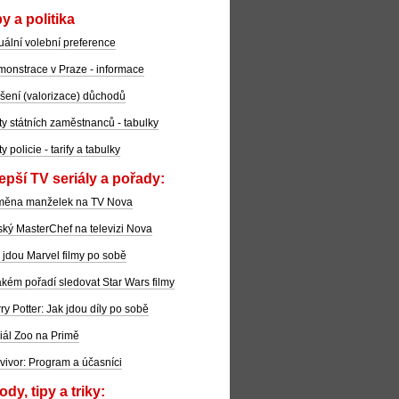
y a politika
uální volební preference
onstrace v Praze - informace
šení (valorizace) důchodů
ty státních zaměstnanců - tabulky
ty policie - tarify a tabulky
epší TV seriály a pořady:
měna manželek na TV Nova
ký MasterChef na televizi Nova
 jdou Marvel filmy po sobě
akém pořadí sledovat Star Wars filmy
ry Potter: Jak jdou díly po sobě
iál Zoo na Primě
vivor: Program a účasníci
dy, tipy a triky: