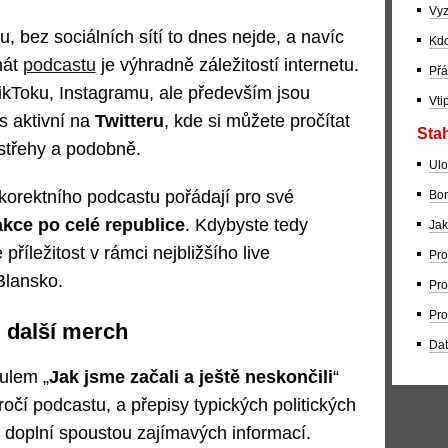
Vyz
u, bez sociálních sítí to dnes nejde, a navíc
Kdo
mát
podcastu
je výhradně záležitostí internetu.
Přá
ikToku, Instagramu, ale především jsou
Vti
s aktivní na
Twitteru
, kde si můžete pročítat
Stah
ostřehy a podobně.
Ulo
korektního podcastu pořádají pro své
Bom
akce po celé republice
. Kdybyste tedy
Jak
 příležitost v rámci nejbližšího live
Pro
Blansko.
Pro
Pro
+ další merch
Dat
tulem „
Jak jsme začali a ještě neskončili
“
ýročí podcastu, a přepisy typických politických
ů doplní spoustou zajímavých informací.