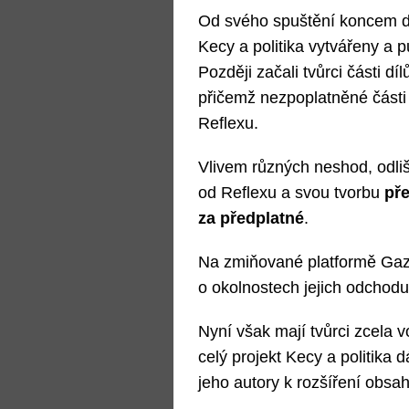
Od svého spuštění koncem d
Kecy a politika vytvářeny a 
Později začali tvůrci části d
přičemž nezpoplatněné části 
Reflexu.
Vlivem různých neshod, odlišn
od Reflexu a svou tvorbu
pře
za předplatné
.
Na zmiňované platformě Gazet
o okolnostech jejich odchodu
Nyní však mají tvůrci zcela v
celý projekt Kecy a politika d
jeho autory k rozšíření obsah