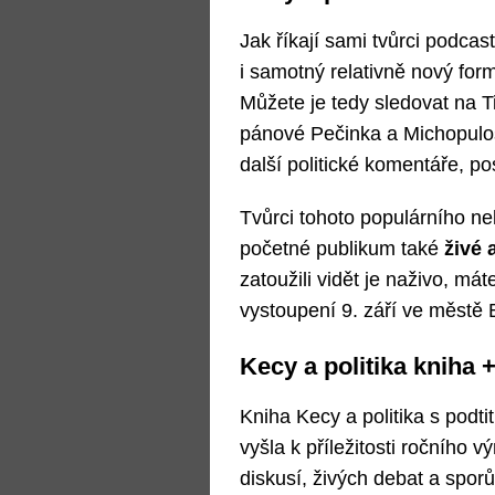
Jak říkají sami tvůrci podcast
i samotný relativně nový for
Můžete je tedy sledovat na T
pánové Pečinka a Michopulo
další politické komentáře, p
Tvůrci tohoto populárního ne
početné publikum také
živé 
zatoužili vidět je naživo, máte
vystoupení 9. září ve městě 
Kecy a politika kniha 
Kniha Kecy a politika s podti
vyšla k příležitosti ročního v
diskusí, živých debat a spor