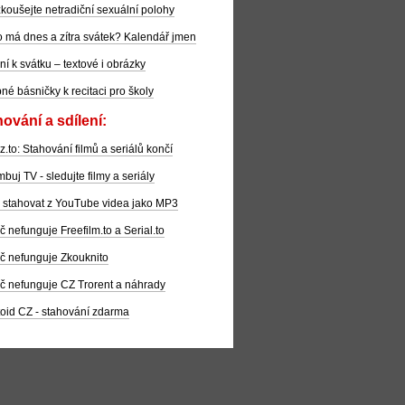
koušejte netradiční sexuální polohy
 má dnes a zítra svátek? Kalendář jmen
ní k svátku – textové i obrázky
pné básničky k recitaci pro školy
ování a sdílení:
z.to: Stahování filmů a seriálů končí
buj TV - sledujte filmy a seriály
 stahovat z YouTube videa jako MP3
č nefunguje Freefilm.to a Serial.to
č nefunguje Zkouknito
č nefunguje CZ Trorent a náhrady
oid CZ - stahování zdarma