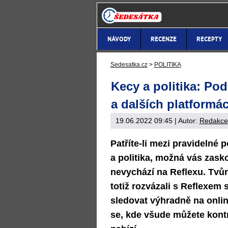
NÁVODY
RECENZE
RECEPTY
Sedesatka.cz
>
POLITIKA
Kecy a politika: Pod
a dalších platformá
19.06.2022 09:45
| Autor:
Redakce
Patříte-li mezi pravidelné
a politika, možná vás zasko
nevychází na Reflexu. Tvů
totiž rozvázali s Reflexem 
sledovat výhradně na onlin
se, kde všude můžete kontr