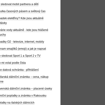
 sledovat mobil partnera a dětí
ulka časových pásem a světový čas
adek elektřiny? Kde jsou aktuálně
távky
árie vody aktuálně - kde jsou hlášené
uchy
adky O2 - televize, internet, mobily
nam smajlíků (emoji) a jak je napsat
 sledovat Sport 1 a Sport 2 v TV
 mi volal podle čísla
e datová schránka - přihlášení
arská dálniční známka – cena, nákup
ine
venská dálniční známka – placené úseky
niční poplatky a známka v Rakousku
latky na italských dálnicích