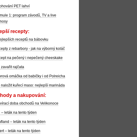
ohování PET lahví
mule 1: program závodů, TV a live
nosy
epší recepty:
ejlepších receptů na bábovku
epty z rebarbory - jak na výborný koláč
ept na pečený i nepečený cheeskake
 zavařit rajčata
rová omáčka od babičky i od Polreicha
 naložit kuřecí maso: nejlepší marináda
hody a nakupování:
vírací doba obchodů na Velikonoce
l – leták na tento týden
fland – leták na tento týden
ert – leták na tento týden