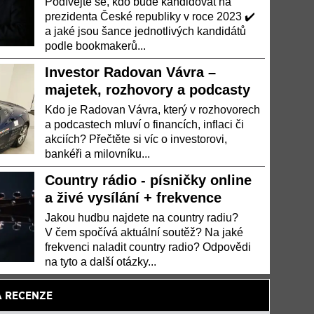
Podívejte se, kdo bude kandidovat na
prezidenta České republiky v roce 2023 ✔️
a jaké jsou šance jednotlivých kandidátů
podle bookmakerů...
Investor Radovan Vávra –
majetek, rozhovory a podcasty
Kdo je Radovan Vávra, který v rozhovorech
a podcastech mluví o financích, inflaci či
akciích? Přečtěte si víc o investorovi,
bankéři a milovníku...
Country rádio - písničky online
a živé vysílání + frekvence
Jakou hudbu najdete na country radiu?
V čem spočívá aktuální soutěž? Na jaké
frekvenci naladit country radio? Odpovědi
na tyto a další otázky...
A RECENZE