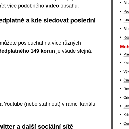
Bil
ářet více podobného
video
obsahu.
Pep
ředplatné a kde sledovat poslední
Glo
Bie
Ros
 můžete poslouchat na více různých
Moh
ředplatného 149 korun
je všude stejná.
Pře
Kal
Výk
Čín
Rov
Ori
 na Youtube (nebo
stáhnout
) v rámci kanálu
Jak
Kdo
Ces
witter a další sociální sítě