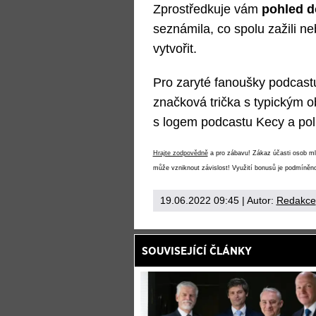
Zprostředkuje vám
pohled d
seznámila, co spolu zažili ne
vytvořit.
Pro zaryté fanoušky podcastu 
značková trička s typickým o
s logem podcastu Kecy a poli
Hrajte zodpovědně
a pro zábavu! Zákaz účasti osob mlad
může vzniknout závislost! Využití bonusů je podmíněno
19.06.2022 09:45
| Autor:
Redakce
SOUVISEJÍCÍ ČLÁNKY