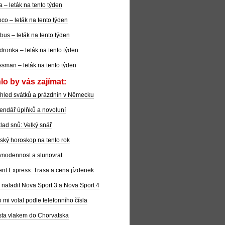
la – leták na tento týden
co – leták na tento týden
bus – leták na tento týden
dronka – leták na tento týden
sman – leták na tento týden
lo by vás zajímat:
hled svátků a prázdnin v Německu
endář úplňků a novoluní
lad snů: Velký snář
ský horoskop na tento rok
nodennost a slunovrat
ent Express: Trasa a cena jízdenek
 naladit Nova Sport 3 a Nova Sport 4
 mi volal podle telefonního čísla
ta vlakem do Chorvatska