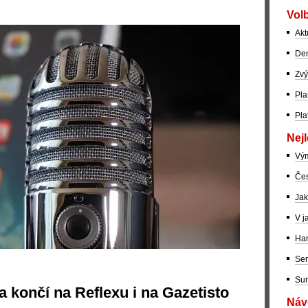
Volb
Akt
Dem
Zvý
Pla
Pla
Nejl
Vý
Čes
Jak
V j
Har
Ser
Sur
a končí na Reflexu i na Gazetisto
Návo