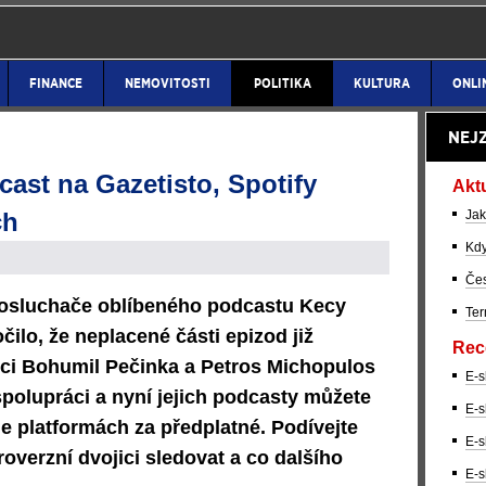
FINANCE
NEMOVITOSTI
POLITIKA
KULTURA
ONLI
NEJ
cast na Gazetisto, Spotify
Akt
ch
Jak
Kdy
Čes
 posluchače oblíbeného podcastu Kecy
Ter
čilo, že neplacené části epizod již
Rec
rci Bohumil Pečinka a Petros Michopulos
E-s
spolupráci a nyní jejich podcasty můžete
E-s
e platformách za předplatné. Podívejte
E-s
overzní dvojici sledovat a co dalšího
E-s