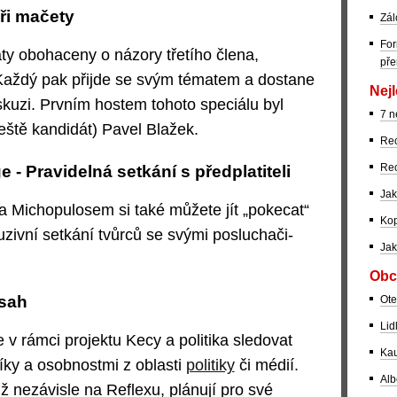
Tři mačety
Zál
For
ty obohaceny o názory třetího člena,
pře
aždý pak přijde se svým tématem a dostane
Nejl
kuzi. Prvním hostem tohoto speciálu byl
7 n
ještě kandidát) Pavel Blažek.
Rec
Rec
 - Pravidelná setkání s předplatiteli
Jak
a Michopulosem si také můžete jít „pokecat“
Kop
zivní setkání tvůrců se svými posluchači-
Jak
Obc
bsah
Ote
Lid
v rámci projektu Kecy a politika sledovat
Kau
ky a osobnostmi z oblasti
politiky
či médií.
Alb
ž nezávisle na Reflexu, plánují pro své